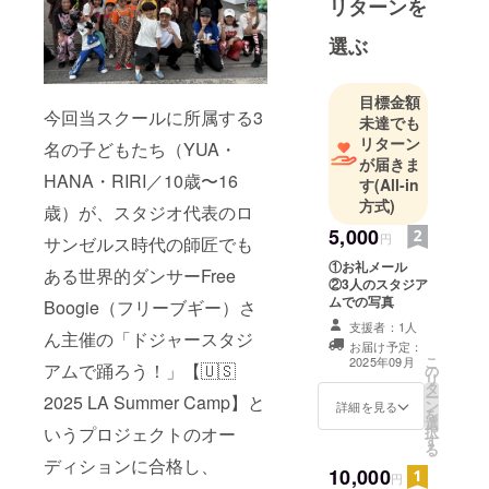
リターンを
的にダンス
選ぶ
イベント
「THE
STAGE」も
目標金額
今回当スクールに所属する3
主催してお
未達でも
リターン
り、地域の
名の子どもたち（YUA・
が届きま
ダンサーの
HANA・RIRI／10歳〜16
す
(All-in
皆さんが心
方式)
歳）が、スタジオ代表のロ
から楽しん
5,000
で踊れるス
円
サンゼルス時代の師匠でも
テージを、
①お礼メール
ある世界的ダンサーFree
②3人のスタジア
少しでも多
ムでの写真
Boogie（フリーブギー）さ
く届けられ
支援者：1人
るよう活動
ん主催の「ドジャースタジ
お届け予定：
していま
こ
2025年09月
アムで踊ろう！」【🇺🇸
の
リ
す。
タ
ー
2025 LA Summer Camp】と
ン
詳細を見る
を
選
択
いうプロジェクトのオー
す
る
ディションに合格し、
10,000
円