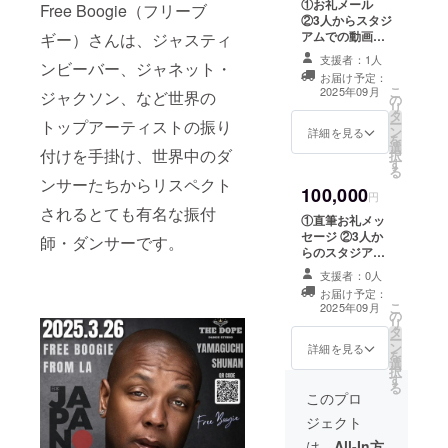
①お礼メール
Free Boogie（フリーブ
②3人からスタジ
アムでの動画
ギー）さんは、ジャスティ
メッセージ 収録
支援者：1人
ンビーバー、ジャネット・
時間 約1分間
お届け予定：
提供方法 メー
こ
2025年09月
ジャクソン、など世界の
の
ルにURLを記載
リ
タ
します。 ③限定
ー
トップアーティストの振り
ン
パフォーマンス
詳細を見る
を
選
映像 収録時間
付けを手掛け、世界中のダ
択
す
約3分間 提供方
る
法 メールに
ンサーたちからリスペクト
100,000
URLを記載しま
円
されるとても有名な振付
す。 ④ 帰国後報
①直筆お礼メッ
告会1名ご招待
セージ ②3人か
師・ダンサーです。
（周南市会場 or
らのスタジアム
オンライン） 日
での動画メッ
時 2025年11月
支援者：0人
セージ 収録時
頃開催 場所 山
お届け予定：
間 約1分間 提
こ
口県周南市 ※支
2025年09月
の
供方法 メール
リ
援者様の交通費
タ
にURLを記載し
ー
や滞在費は各自
ン
ます。 ③限定パ
詳細を見る
を
でご負担くださ
選
フォーマンス映
択
い。（オフライ
す
像 収録時間 約
る
ンの場合） 実施
3分間 提供方
このプロ
方法 ZOOMを
法 メールに
利用します。
ジェクト
URLを記載しま
（オンラインの
す。 ④ 帰国後報
は、
All-In方