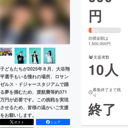
円
まちづくり・地域活性化
CAMPFIRE for Social Good
CAMPFIRE Creation
10%
CAMPFIREふるさと納税
machi-ya
コミュニティ
目標金額は
1,500,000円
支援者数
10
人
子どもたちが2025年８月、大谷翔
平選手もいる憧れの場所、ロサン
ゼルス・ドジャースタジアムで踊
募集終了まで残
る夢を掴むため、渡航費等約371
り
万円が必要です。この挑戦を実現
終了
させるため、皆様の温かいご支援
をお願いします。
ポスト
シェア