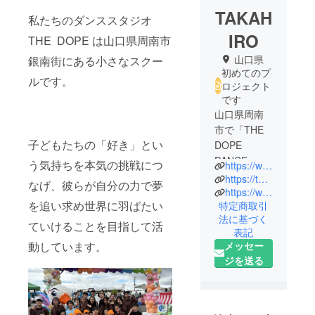
TAKAH
私たちのダンススタジオ
IRO
THE DOPE は山口県周南市
山口県
銀南街にある小さなスクー
初めてのプ
ルです。
ロジェクト
です
山口県周南
市で「THE
子どもたちの「好き」とい
DOPE
DANCE
う気持ちを本気の挑戦につ
https://www.instagram.com/thedopedancespot?igsh=MXFrYXg3M2tnbGI3bg%3D%3D&utm_source=qr
STUDIO」を
https://thedope.info/studio-t?fbclid=PAZXh0bgNhZW0CMTEAAae44iz4kJhrtFcKN-Uv94MdRnR2TgSBZ1qeF81YvNShndUydM3tvXALApuKdA_aem_aKDqpxfJOXQUEDLRAKWYhA
なげ、彼らが自分の力で夢
運営してい
https://www.instagram.com/the_stage_star?igsh=d3ZtNHVzMmRiMHZq&utm_source=qr
を追い求め世界に羽ばたい
特定商取引
ます。
法に基づく
日々、子ど
ていけることを目指して活
表記
もたちと一
動しています。
メッセー
緒に楽しく
ジを送る
レッスンを
していま
す。
また、定期