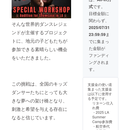
場合） 支援者様
告会1名ご招待
との連絡方法
式
です。
（周南市会場 or
詳細はメールで
オンライン） 日
目標金額に
連絡します。
時 2025年11月
関わらず、
頃開催 場所 山
そんな世界的ダンスレジェ
口県周南市 ※支
2025/07/31
援者様の交通費
ンドが主催するプロジェク
23:59:59
ま
や滞在費は各自
トに、地元の子どもたちが
でご負担くださ
でに集まっ
い。（オフライ
た金額が
参加できる素晴らしい機会
ンの場合） 実施
方法 ZOOMを
ファンディ
をいただきました。
利用します。
ングされま
（オンラインの
場合） 支援者様
す。
との連絡方法
詳細はメールで
連絡します。 ⑤
この挑戦は、全国のキッズ
支援金の使い道
限定パフォーマ
集まった支援金
ダンサーたちにとっても大
ンス映像エンド
は以下に使用す
ロールに個人の
る予定です。
きな夢への架け橋となり、
方、企業様、団
リターン仕入
体様のお名前掲
れ費
刺激と希望を与える存在に
載 掲載方法 文
・2025 LA
字のみ 備考欄に
なると信じています。
Summer
個人名、団体
Camp参加費
名、企業名など
︎・航空券代
をお書きくださ