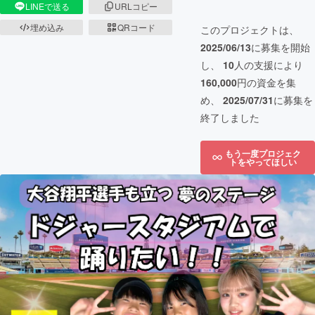
LINEで送る
URLコピー
埋め込み
QRコード
このプロジェクトは、
2025/06/13
に募集を開始
し、
10
人の支援により
160,000
円の資金を集
め、
2025/07/31
に募集を
終了しました
もう一度プロジェク
トをやってほしい