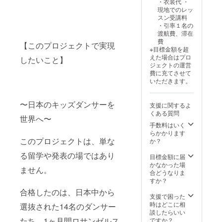
・衣装代 ・
い。
現地でのレッ
スン受講料
・引率１名の
渡航費、滞在
費
【このプロジェクトで実現
※目標金額を超
えた場合はプロ
したいこと】
ジェクトの運営
費に充てさせて
いただきます。
〜日本のキッズダンサーを
支援に関するよ
くある質問
世界へ〜
手数料はいく
らかかります
このプロジェクトは、単な
か？
る留学や発表の場ではあり
目標金額に届
かなかった場
ません。
合どうなりま
すか？
合格したのは、日本中から
支援で困った
時はどこに相
選抜された14名のダンサー
談したらいい
たち。1ヶ月間ロサンゼルス
ですか？