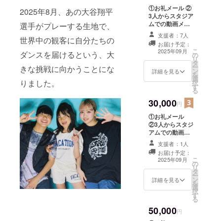
①お礼メール ②
2025年8月、あの大谷翔平
3人からスタジア
ムでの動画メッ
選手がプレーする生地で、
セージ 収録時
支援者：7人
世界中の観客に自分たちの
間 約1分間 提
お届け予定：
供方法 メール
こ
2025年09月
ダンスを届けるという、大
の
にURLを記載し
リ
タ
ます。
ー
きな挑戦に向かうことにな
ン
詳細を見る
を
選
りました。
択
す
る
30,000
円
①お礼メール
②3人からスタジ
アムでの動画
メッセージ 収録
支援者：1人
時間 約1分間
お届け予定：
提供方法 メー
こ
2025年09月
の
ルにURLを記載
リ
タ
します。 ③限定
ー
ン
パフォーマンス
詳細を見る
を
選
映像 収録時間
択
す
約3分間 提供方
る
法 メールに
50,000
URLを記載しま
円
す。