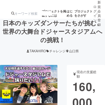
新
ロ
規
グ
会
プロジェクトを掲
はじ
プロジェクト
/
載するには
める
をさがす
イ
員
ン
登
日本のキッズダンサーたちが挑む、
録
世界の大舞台ドジャースタジアムへ
の挑戦！
人気のプロ
注目のリ
注目の新着プロ
募集終了が近いプ
もうすぐ公開
ジェクト
ターン
ジェクト
ロジェクト
されます
TAKAHIRO
チャレンジ
山口県
アート・写真
音楽
現在の支援総
テクノロジー・ガジェット
ゲーム・サ
額
160,
映像・映画
書籍・雑誌
000
ビジネス・起業
チャレンジ