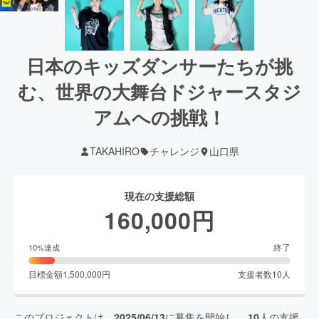
日本のキッズダンサーたちが挑
む、世界の大舞台ドジャースタジ
アムへの挑戦！
TAKAHIRO
チャレンジ
山口県
現在の支援総額
160,000
円
終了
10
%達成
目標金額
1,500,000
円
支援者数
10
人
このプロジェクトは、
2025/06/13
に募集を開始し、
10
人の支援