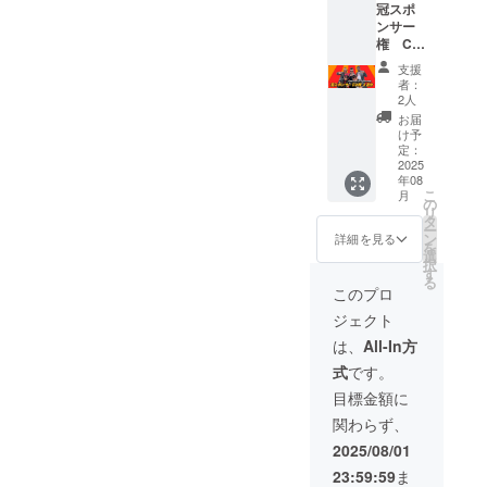
冠スポ
て名前
に、お
ンサー
（ラジ
名前
権 CM
オネー
と、一
権 4週
ム）を
言メッ
支援
分 ラジ
呼ばせ
セージ
者：
オ放送
て頂き
を記入
2人
内で、
ます。
してく
お届
30秒程
ラジオ
ださ
け予
度のCM
存続の
定：
い。ラ
を作成
2025
ため、
ジオ内
年08
し、番
ご協力
で読ま
こ
月
組の冒
いただ
の
せてい
リ
頭と最
けると
タ
ただき
ー
後に、
幸いで
ン
ます。
詳細を見る
を
そのCM
す。 ご
選
実施ス
択
を流さ
支援あ
す
ケ
る
せて頂
りがと
ジュー
このプロ
きま
ござい
ル 2025
ジェクト
す。 ど
ます。
年6月上
のよう
備考欄
旬 クラ
は、
All-In方
なCMに
に、お
ウド
式
です。
するか
名前
ファン
は、
と、一
ディン
目標金額に
メール
言メッ
グ開始
関わらず、
で打ち
セージ
2025年
合わせ
を記入
7月下旬
2025/08/01
させて
してく
クラウ
23:59:59
ま
頂き、
ださ
ドファ