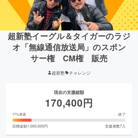
超新塾イーグル＆タイガーのラジ
オ「無線通信放送局」のスポン
サー権 CM権 販売
超新塾
チャレンジ
現在の支援総額
170,400
円
終了
17
%達成
目標金額
1,000,000
円
支援者数
7
人