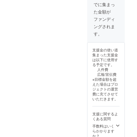
内容を
い。ラ
ンディ
でに集まっ
決めさ
ジオ内
ング終
た金額が
せてい
で読ま
了 期間
ただけ
せてい
内から
ファンディ
ればと
ただき
随時リ
ングされま
思いま
ます。
ターン
す。音
実施ス
開始
す。
声のCM
ケ
になり
ジュー
ます。
ル 2025
支援金の使い道
よろし
年6月上
集まった支援金
くお願
旬 クラ
は以下に使用す
いいた
ウド
る予定です。
しま
ファン
人件費
す。 実
ディン
広報/宣伝費
施スケ
グ開始
※目標金額を超
ジュー
2025年
えた場合はプロ
ル 2025
7月下旬
ジェクトの運営
年6月上
クラウ
費に充てさせて
旬 クラ
ドファ
いただきます。
ウド
ンディ
ファン
ング終
ディン
了 期間
支援に関するよ
グ開始
内から
くある質問
2025年
随時リ
7月下旬
ターン
手数料はいく
クラウ
開始 ※
らかかります
ドファ
ご支援
か？