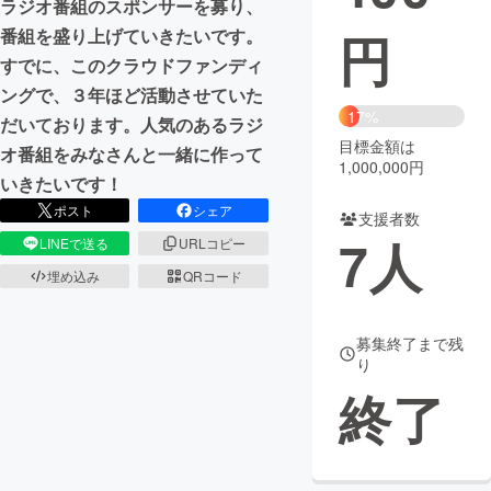
ラジオ番組のスポンサーを募り、
円
番組を盛り上げていきたいです。
まちづくり・地域活性化
すでに、このクラウドファンディ
ングで、３年ほど活動させていた
CAMPFIRE for Social Good
CAMPFIRE Creation
17%
だいております。人気のあるラジ
CAMPFIREふるさと納税
machi-ya
コミュニティ
目標金額は
オ番組をみなさんと一緒に作って
1,000,000円
いきたいです！
ポスト
シェア
支援者数
7
人
LINEで送る
URLコピー
埋め込み
QRコード
募集終了まで残
り
終了