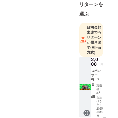
等で幅広く
リターンを
活動中で
選ぶ
す。
そこんと
こっ！ヨロ
目標金額
シクお願い
未達でも
リターン
申し上げま
が届きま
す。
す
(All-in
方式)
2,0
00
円
スポン
サー
権 2週
分 「こ
支援
の番組
者：
は〇〇
2人
さんの
お届
ご提供
け予
でお送
定：
りして
2025
年08
おりま
こ
月
す」 こ
の