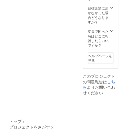
ンディ
いただ
ング終
ける際
目標金額に届
了 期間
は、必
かなかった場
内から
ず備考
合どうなりま
随時リ
欄にラ
すか？
ターン
ジオ
開始
ネーム
支援で困った
を記載
時はどこに相
してく
談したらいい
ださ
ですか？
い。ま
た、２
ヘルプページを
０文字
見る
以内の
コメン
トも書
このプロジェクト
いて頂
の問題報告は
こち
いて結
構で
ら
よりお問い合わ
す。お
せください
名前と
一緒に
お読み
させて
頂きま
す。
トップ
>
プロジェクトをさがす
>