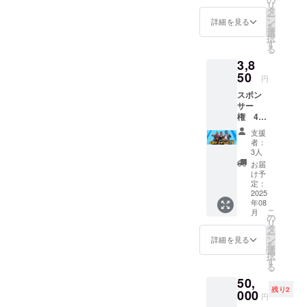
リ
ちらを
タ
ー
ラジオ
ン
詳細を見る
を
の冒頭
選
択
で（2回
す
る
の放送
3,8
分）、
ご協力
50
円
者とし
スポン
て名前
サー
（ラジ
権 4週
オネー
分 「こ
ム）を
支援
の番組
呼ばせ
者：
は〇〇
て頂き
3人
さんの
ます。
お届
ご提供
ラジオ
け予
でお送
存続の
定：
りして
2025
ため、
年08
おりま
ご協力
こ
月
す」 こ
いただ
の
リ
ちらを
けると
タ
ー
ラジオ
幸いで
ン
詳細を見る
を
の冒頭
す。 ご
選
択
で（4回
支援あ
す
る
の放送
りがと
50,
分）、
ござい
残り2
ご協力
000
ます。
円
者とし
備考欄