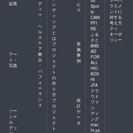
for
起業
テ
ン
ビ
ラスメ
Spor
ィ
デ
ス
ントに
ts
ー
ィ
対する
CAM
・
ン
考え方
PFI
ヘ
グ
クッ
RE
ル
と
キーポ
ふる
ス
は
リシー
さと
ケ
プ
実
納税
ア
ロ
施
AD
アー
舞
ジ
事
FOR
ト・
台
ェ
例
ALL
写真
・
ク
HIO
パ
ト
KOS
フ
の
HI
ォ
作
JFA
ー
り
クラ
マ
方
ウド
ン
プ
統
ファ
ス
ロ
計
ン
ソー
ジ
デ
ディ
シャ
ェ
ー
ング
ル
ク
タ
mac
グッ
ト
hi-ya
ド