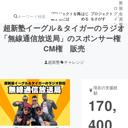
新
ロ
規
グ
会
プロジェクトを掲
はじ
プロジェクト
/
載するには
める
をさがす
イ
員
ン
登
超新塾イーグル＆タイガーのラジオ
録
「無線通信放送局」のスポンサー権
CM権 販売
人気のプロ
注目のリ
注目の新着プロ
募集終了が近いプ
もうすぐ公開
ジェクト
ターン
ジェクト
ロジェクト
されます
超新塾
チャレンジ
アート・写真
音楽
現在の支援総
テクノロジー・ガジェット
ゲーム・サ
額
170,
映像・映画
書籍・雑誌
400
ビジネス・起業
チャレンジ