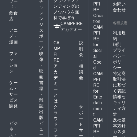
フー
チ
PFI
お問い
ンディングの
ド・
ャ
RE
合わせ
ノウハウを無
飲食
レ
Crea
料で学ぼう
店
ン
tion
各種規定
CAMPFIRE
ジ
CAM
アカデミー
アニ
ス
利用規
PFI
メ・
ポ
約
RE
漫画
ー
CA
説
細則
for
ツ
MP
明
プライ
Soci
ファ
映
FI
会
バシー
al
ッ
像
RE
・
ポリ
Goo
ショ
・
ア
相
シー
d
ン
映
カ
談
特定商
CAM
画
デ
会
取引法
PFI
ゲー
書
ミ
に基づ
RE
ム・
籍
ー
く表記
for
サー
・
と
情報セ
Ente
ビス
雑
は
キュリ
rtain
開発
誌
ク
サ
ティ方
men
出
ラ
ポ
針
t
版
ウ
ー
反社基
CAM
ビジ
ビ
ド
ト
本方針
PFI
ネ
ュ
フ
サ
カスタ
RE
ス・
ー
ァ
ー
マーハ