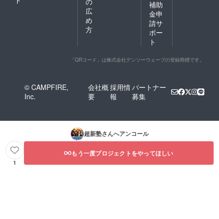
の
補助
広
金申
め
請サ
方
ポー
ト
「QRコード」は株式会社デンソーウェーブの登録商標です。
© CAMPFIRE,
会社概
採用情
パートナー
Inc.
要
報
募集
超新塾
さんへアンコール
もう一度プロジェクトをやってほしい
1