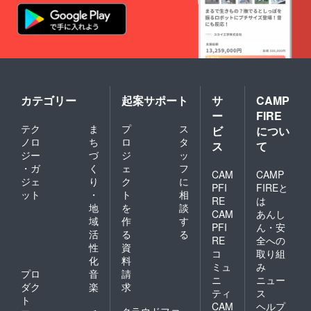
カテゴリー
起案サポート
サ
CAMP
ー
FIRE
テク
ま
プ
ス
ビ
につい
ノロ
ち
ロ
タ
ス
て
ジー
づ
ジ
ッ
・ガ
く
ェ
フ
CAM
CAMP
ジェ
り
ク
に
PFI
FIREと
ット
・
ト
相
RE
は
地
を
談
CAM
あんし
域
作
す
PFI
ん・安
活
る
る
RE
全への
性
資
コ
取り組
化
料
ミュ
み
プロ
音
請
ニ
ニュー
ダク
楽
求
ティ
ス
ト
CAM
ヘルプ
クラウドファ