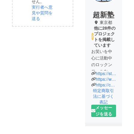
せん。
実行者へ意
超新塾
見や質問を
送る
東京都
他に28件の
プロジェク
トを掲載し
ています
お笑いを中
心に活動中
のロックン
ロールな６
https://stand.fm/channels/5fda146c47dfe99c8b83c4c4
人組、超新
https://www.youtube.com/channel/UC8ao3oi5q70KccmjzrRKRYQ
塾。
https://choshinjuku.jp
特定商取引
YouTube登
法に基づく
録者数40万
表記
人以上！
メッセー
ジを送る
現在、メ
ディア、ラ
ジオ、SNS