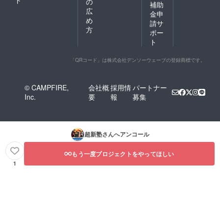
の
補助
広
金申
め
請サ
方
ポー
ト
「QRコード」は株式会社デンソーウェーブの登録商標です。
© CAMPFIRE,
会社概
採用情
パートナー
Inc.
要
報
募集
超新塾
さんへアンコール
もう一度プロジェクトをやってほしい
1