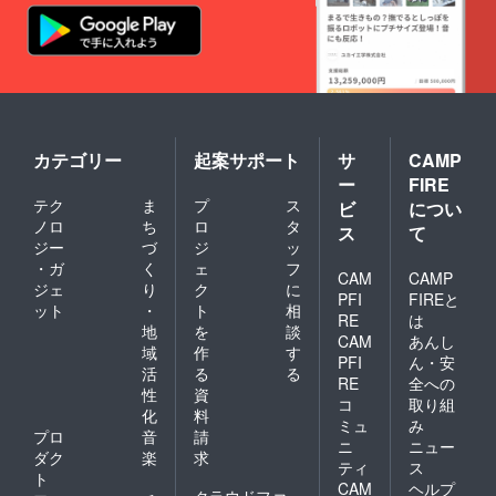
カテゴリー
起案サポート
サ
CAMP
ー
FIRE
テク
ま
プ
ス
ビ
につい
ノロ
ち
ロ
タ
ス
て
ジー
づ
ジ
ッ
・ガ
く
ェ
フ
CAM
CAMP
ジェ
り
ク
に
PFI
FIREと
ット
・
ト
相
RE
は
地
を
談
CAM
あんし
域
作
す
PFI
ん・安
活
る
る
RE
全への
性
資
コ
取り組
化
料
ミュ
み
プロ
音
請
ニ
ニュー
ダク
楽
求
ティ
ス
ト
CAM
ヘルプ
クラウドファ