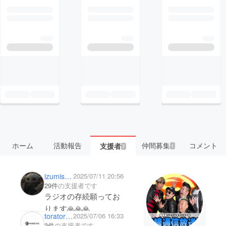
ホーム
活動報告
仲間募集
コメント
支援者
1
7
izumisery
2025/07/11 20:56
29件
の支援者です
ラジオの存続願ってお
ります🙏🙏🙏
toratora66
2025/07/06 16:33
3件
の支援者です