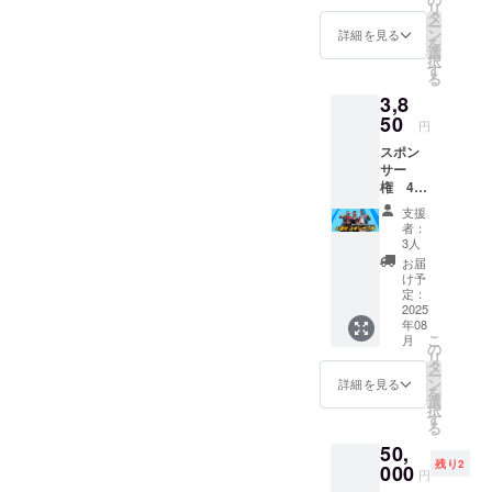
リ
ちらを
タ
ー
ラジオ
ン
詳細を見る
を
の冒頭
選
択
で（2回
す
る
の放送
3,8
分）、
ご協力
50
円
者とし
スポン
て名前
サー
（ラジ
権 4週
オネー
分 「こ
ム）を
支援
の番組
呼ばせ
者：
は〇〇
て頂き
3人
さんの
ます。
お届
ご提供
ラジオ
け予
でお送
存続の
定：
りして
2025
ため、
年08
おりま
ご協力
こ
月
す」 こ
いただ
の
リ
ちらを
けると
タ
ー
ラジオ
幸いで
ン
詳細を見る
を
の冒頭
す。 ご
選
択
で（4回
支援あ
す
る
の放送
りがと
50,
分）、
ござい
残り2
ご協力
000
ます。
円
者とし
備考欄