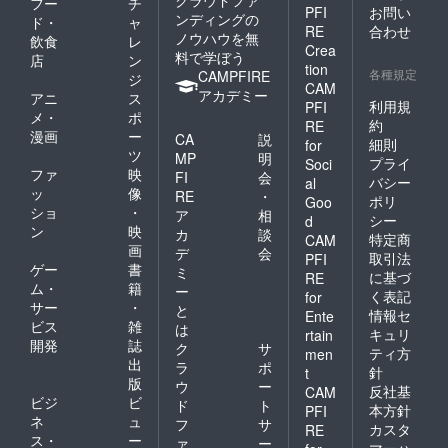
フー
チ
PFI
お問い
ンディングの
ド・
ャ
RE
合わせ
ノウハウを無
飲食
レ
Crea
料で学ぼう
店
ン
tion
各種規定
CAMPFIRE
ジ
CAM
アカデミー
アニ
ス
利用規
PFI
メ・
ポ
約
RE
漫画
ー
CA
説
細則
for
ツ
MP
明
プライ
Soci
ファ
映
FI
会
バシー
al
ッ
像
RE
・
ポリ
Goo
ショ
・
ア
相
シー
d
ン
映
カ
談
特定商
CAM
画
デ
会
取引法
PFI
ゲー
書
ミ
に基づ
RE
ム・
籍
ー
く表記
for
サー
・
と
情報セ
Ente
ビス
雑
は
キュリ
rtain
開発
誌
ク
サ
ティ方
men
出
ラ
ポ
針
t
版
ウ
ー
反社基
CAM
ビジ
ビ
ド
ト
本方針
PFI
ネ
ュ
フ
サ
カスタ
RE
ス・
ー
ァ
ー
マーハ