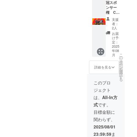
冠スポ
て名前
に、お
ンサー
（ラジ
名前
権 CM
オネー
と、一
権 4週
ム）を
言メッ
支援
分 ラジ
呼ばせ
セージ
者：
オ放送
て頂き
を記入
2人
内で、
ます。
してく
お届
30秒程
ラジオ
ださ
け予
度のCM
存続の
定：
い。ラ
を作成
2025
ため、
ジオ内
年08
し、番
ご協力
で読ま
こ
月
組の冒
いただ
の
せてい
リ
頭と最
けると
タ
ただき
ー
後に、
幸いで
ン
ます。
詳細を見る
を
そのCM
す。 ご
選
実施ス
択
を流さ
支援あ
す
ケ
る
せて頂
りがと
ジュー
このプロ
きま
ござい
ル 2025
ジェクト
す。 ど
ます。
年6月上
のよう
備考欄
旬 クラ
は、
All-In方
なCMに
に、お
ウド
式
です。
するか
名前
ファン
は、
と、一
ディン
目標金額に
メール
言メッ
グ開始
関わらず、
で打ち
セージ
2025年
合わせ
を記入
7月下旬
2025/08/01
させて
してく
クラウ
23:59:59
ま
頂き、
ださ
ドファ