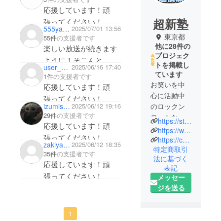
応援しています！頑
超新塾
張ってください！
555yammy555
2025/07/01 13:56
東京都
55件
の支援者です
他に28件の
楽しい放送が続きます
プロジェク
ように！そこんと
トを掲載し
user_e5db4057dcb4
2025/06/16 17:40
こっ！！ヨロシクお願
ています
1件
の支援者です
い致します！
お笑いを中
応援しています！頑
応援しています！頑
心に活動中
張ってください！
izumisery
2025/06/12 19:16
のロックン
張ってください！
29件
の支援者です
ロールな６
https://stand.fm/channels/5fda146c47dfe99c8b83c4c4
応援しています！頑
人組、超新
https://www.youtube.com/channel/UC8ao3oi5q70KccmjzrRKRYQ
張ってください！
塾。
https://choshinjuku.jp
zakiyama316
2025/06/12 18:35
特定商取引
YouTube登
35件
の支援者です
法に基づく
録者数40万
応援しています！頑
表記
人以上！
張ってください！
メッセー
ジを送る
現在、メ
ディア、ラ
1
ジオ、SNS