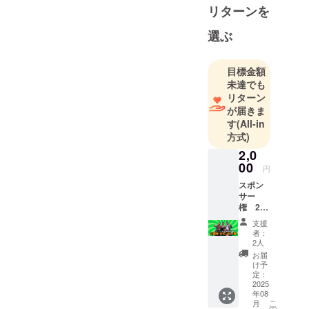
等で幅広く
リターンを
活動中で
選ぶ
す。
そこんと
こっ！ヨロ
目標金額
シクお願い
未達でも
リターン
申し上げま
が届きま
す。
す
(All-in
方式)
2,0
00
円
スポン
サー
権 2週
分 「こ
支援
の番組
者：
は〇〇
2人
さんの
お届
ご提供
け予
でお送
定：
りして
2025
年08
おりま
こ
月
す」 こ
の