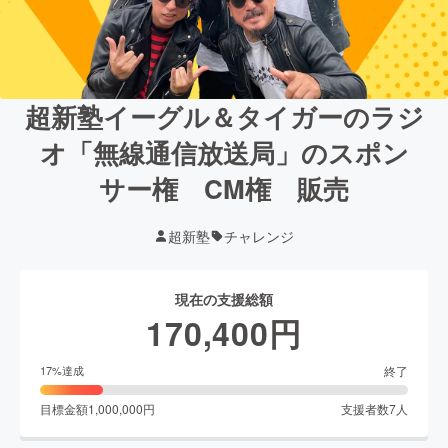
超新塾イーグル＆タイガーのラジ
オ「無線通信放送局」のスポン
サー権 CM権 販売
超新塾
チャレンジ
現在の支援総額
170,400
円
終了
17
%達成
目標金額
1,000,000
円
支援者数
7
人