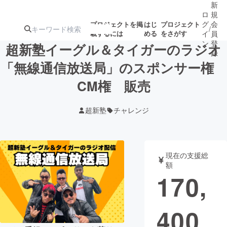
新
ロ
規
グ
会
プロジェクトを掲
はじ
プロジェクト
/
載するには
める
をさがす
イ
員
ン
登
超新塾イーグル＆タイガーのラジオ
録
「無線通信放送局」のスポンサー権
CM権 販売
人気のプロ
注目のリ
注目の新着プロ
募集終了が近いプ
もうすぐ公開
ジェクト
ターン
ジェクト
ロジェクト
されます
超新塾
チャレンジ
アート・写真
音楽
現在の支援総
テクノロジー・ガジェット
ゲーム・サ
額
170,
映像・映画
書籍・雑誌
400
ビジネス・起業
チャレンジ