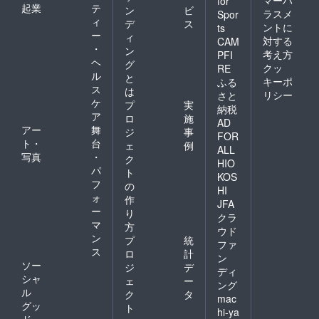
for
起業
テ
ン
ビ
ラスメ
Spor
ィ
デ
ス
ントに
ts
ー
ィ
対する
CAM
・
ン
考え方
PFI
ヘ
グ
クッ
RE
ル
と
キーポ
ふる
ス
は
リシー
さと
ケ
プ
実
納税
ア
ロ
施
AD
アー
舞
ジ
事
FOR
ト・
台
ェ
例
ALL
写真
・
ク
HIO
パ
ト
KOS
フ
の
HI
ォ
作
JFA
ー
り
クラ
マ
方
ウド
ン
プ
統
ファ
ス
ロ
計
ン
ソー
ジ
デ
ディ
シャ
ェ
ー
ング
ル
ク
タ
mac
グッ
ト
hi-ya
ド