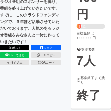
ラジオ番組のスポンサーを募り、
円
番組を盛り上げていきたいです。
まちづくり・地域活性化
すでに、このクラウドファンディ
ングで、３年ほど活動させていた
CAMPFIRE for Social Good
CAMPFIRE Creation
17%
だいております。人気のあるラジ
CAMPFIREふるさと納税
machi-ya
コミュニティ
目標金額は
オ番組をみなさんと一緒に作って
1,000,000円
いきたいです！
ポスト
シェア
支援者数
7
人
LINEで送る
URLコピー
埋め込み
QRコード
募集終了まで残
り
終了