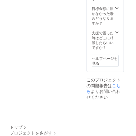
ンディ
いただ
ング終
ける際
目標金額に届
了 期間
は、必
かなかった場
内から
ず備考
合どうなりま
随時リ
欄にラ
すか？
ターン
ジオ
開始
ネーム
支援で困った
を記載
時はどこに相
してく
談したらいい
ださ
ですか？
い。ま
た、２
ヘルプページを
０文字
見る
以内の
コメン
トも書
このプロジェクト
いて頂
の問題報告は
こち
いて結
構で
ら
よりお問い合わ
す。お
せください
名前と
一緒に
お読み
させて
頂きま
す。
トップ
>
プロジェクトをさがす
>