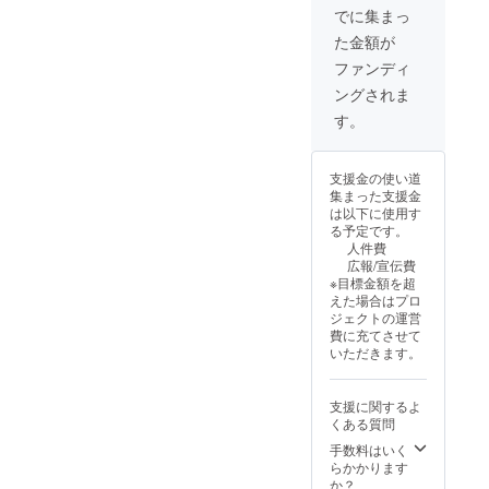
内容を
い。ラ
ンディ
でに集まっ
決めさ
ジオ内
ング終
た金額が
せてい
で読ま
了 期間
ただけ
せてい
内から
ファンディ
ればと
ただき
随時リ
ングされま
思いま
ます。
ターン
す。音
実施ス
開始
す。
声のCM
ケ
になり
ジュー
ます。
ル 2025
支援金の使い道
よろし
年6月上
集まった支援金
くお願
旬 クラ
は以下に使用す
いいた
ウド
る予定です。
しま
ファン
人件費
す。 実
ディン
広報/宣伝費
施スケ
グ開始
※目標金額を超
ジュー
2025年
えた場合はプロ
ル 2025
7月下旬
ジェクトの運営
年6月上
クラウ
費に充てさせて
旬 クラ
ドファ
いただきます。
ウド
ンディ
ファン
ング終
ディン
了 期間
支援に関するよ
グ開始
内から
くある質問
2025年
随時リ
7月下旬
ターン
手数料はいく
クラウ
開始 ※
らかかります
ドファ
ご支援
か？