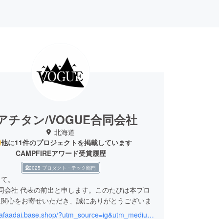
アチタン/VOGUE合同会社
北海道
他に11件のプロジェクトを掲載しています
CAMPFIREアワード受賞履歴
2025 プロダクト・テック部門
して。
合同会社 代表の前出と申します。このたびは本プロ
に関心をお寄せいただき、誠にありがとうございま
https://hafaadai.base.shop/?utm_source=ig&utm_medium=social&utm_content=link_in_bio&fbclid=PAdGRleAPFaYVleHRuA2FlbQIxMQBzcnRjBmFwcF9pZA8xMjQwMjQ1NzQyODc0MTQAAad_ZXr-Vj02xc-mVl1nsV6-pKDyZypGNVKD8w7cb-UMURysywsqPz-apX1MNQ_aem_eLJyB-tD5yLB5ZM9PZ6e-g