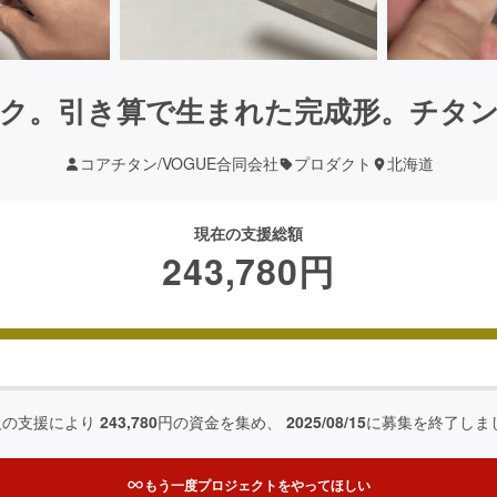
ク。引き算で生まれた完成形。チタ
コアチタン/VOGUE合同会社
プロダクト
北海道
現在の支援総額
243,780
円
人の支援により
243,780
円の資金を集め、
2025/08/15
に募集を終了しま
もう一度プロジェクトをやってほしい