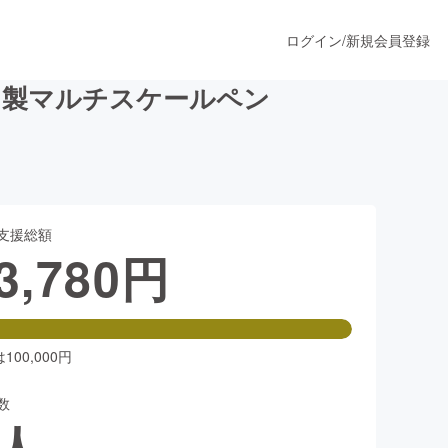
ログイン
/
新規会員登録
ン製マルチスケールペン
うすぐ公開されます
支援総額
プロダクト
3,780
円
ファッション
スポーツ
00,000円
数
ア
ソーシャルグッド
人