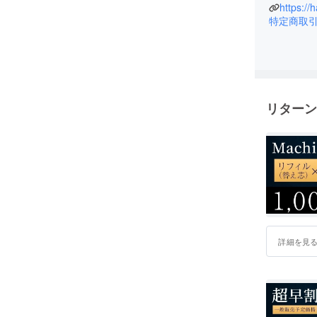
私がもの
特定商取
経営哲学
「売り手
ある私だ
とっても
また、「
リターン
ねこそが
す。
詳細を見