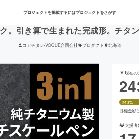
プロジェクトを掲載するには
プロジェクトをさがす
ク。引き算で生まれた完成形。チタ
コアチタン/VOGUE合同会社
プロダクト
北海道
注目のリターン
注目の新着プロジェクト
募集終了が近いプロジェクト
も
現在の
音楽
舞台・パフォーマンス
24
ゲーム・サービス開発
フード・飲食店
243%
書籍・雑誌出版
アニメ・漫画
目標金額は1
支援者
チャレンジ
ビューティー・ヘルスケ
17