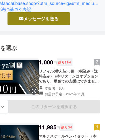
https://hafaadai.base.shop/?utm_source=ig&utm_medium=social&utm_content=link_in_bio&fbclid=PAdGRleAPFaYVleHRuA2FlbQIxMQBzcnRjBmFwcF9pZA8xMjQwMjQ1NzQyODc0MTQAAad_ZXr-Vj02xc-mVl1nsV6-pKDyZypGNVKD8w7cb-UMURysywsqPz-apX1MNQ_aem_eLJyB-tD5yLB5ZM9PZ6e-g
づくりを行う上で大切にしているのは、近江商人の
引法に基づく表記
「三方よし」という考え方です。
メッセージを送る
よし、買い手よし、世間よし」—これは、作り手で
けでなく、使ってくださる皆さま、そして社会に
価値のあるものを届けるという想いに通じます。
継続は力なり」という言葉のとおり、地道な積み重
を選ぶ
、信頼されるものづくりにつながると信じていま
1,000
円
残り
294
リフィル(替え芯) 5個 （税込み・送
料込み） ※本リターンはオプション
であり、単独での支援はできませ
ん。 ※皆様の支援により量産効率が
支援者：6人
向上した場合、正規販売価格が販売
お届け予定：2025年11月
予定価格より下がる可能性もござい
ます。 ※デザイン・仕様は変更にな
る可能性もございます。ご了承くだ
このリターンを選択する
る
さい。 ※ご注文状況、使用部材の供
給状況、製造工程上の都合等により
出荷時期が遅れる場合があります。
※本製品は保証対応は行っておりま
11,985
円
残り
36
せんが、初期不良があった場合、商
品到着後5日以内にご連絡くださ
マルチスケールペン×1セット （本