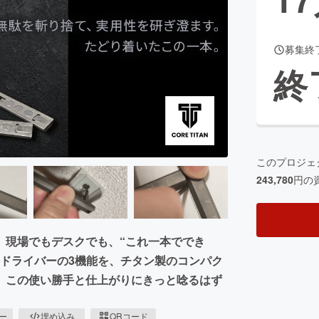
募集終
CAMPFIRE for Social Good
CAMPFIRE Creation
終
CAMPFIREふるさと納税
machi-ya
コミュニティ
このプロジェ
243,780
円の
。現場でもデスクでも、“これ一本ででき
ドライバーの3機能を、チタン製のコンパク
。この使い勝手と仕上がりにきっと唸るはず
ピー
埋め込み
QRコード