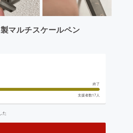
ン製マルチスケールペン
終了
支援者数
17
人
した