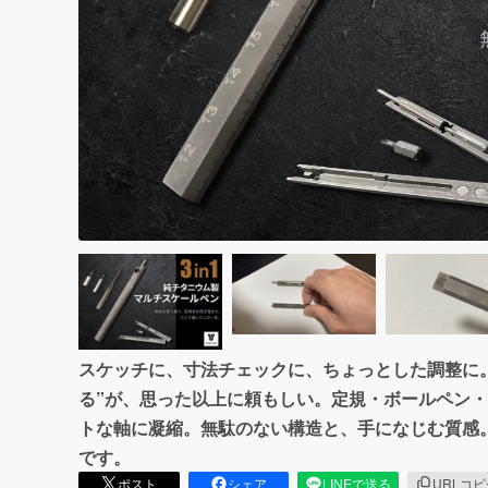
まちづくり・地域活性化
スケッチに、寸法チェックに、ちょっとした調整に
る”が、思った以上に頼もしい。定規・ボールペン・
トな軸に凝縮。無駄のない構造と、手になじむ質感
です。
ポスト
シェア
LINEで送る
URLコ