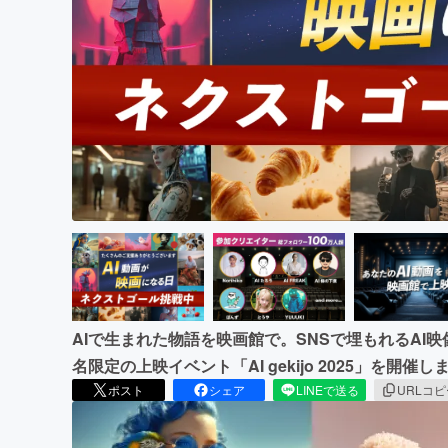
まちづくり・地域活性化
AIで生まれた物語を映画館で。SNSで埋もれるAI映像
名限定の上映イベント「AI gekijo 2025」を開
ポスト
シェア
LINEで送る
URLコ