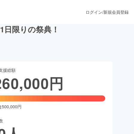
ログイン
/
新規会員登録
る1日限りの祭典！
うすぐ公開されます
支援総額
プロダクト
260,000
円
ファッション
スポーツ
00,000円
数
ア
ソーシャルグッド
0
人