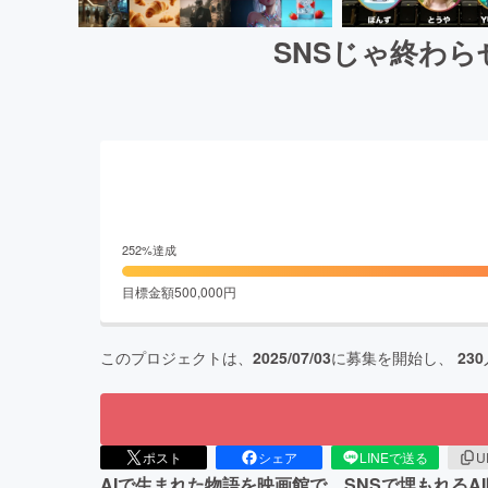
SNSじゃ終わら
252
%達成
目標金額
500,000
円
このプロジェクトは、
2025/07/03
に募集を開始し、
230
ポスト
シェア
LINEで送る
U
AIで生まれた物語を映画館で。SNSで埋もれるAI映