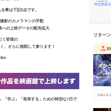
「AI動画
特定商取
トにしま
る事は下記2点です。
撮影のカメラマンの手配
業への上映データの配布拡大
リターン
だく皆様の
く、さらに挑戦して参ります！
目
hiko
詳細を見
「観る」「学ぶ」「発表する」ための特別な1日で
。