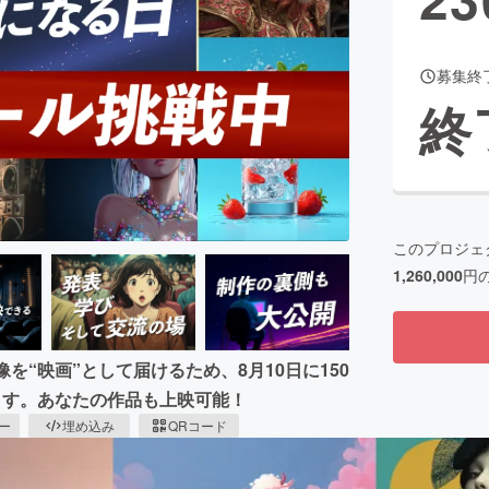
募集終
CAMPFIRE for Social Good
CAMPFIRE Creation
終
CAMPFIREふるさと納税
machi-ya
コミュニティ
このプロジェ
1,260,000
円
を“映画”として届けるため、8月10日に150
催します。あなたの作品も上映可能！
ピー
埋め込み
QRコード