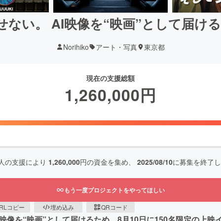
せない。 AI映像を“映画”として届け
Norihiko
アート・写真
東京都
現在の支援総額
1,260,000
円
人の支援により
1,260,000
円の資金を集め、
2025/08/10
に募集を終了し
もう一度プロジェクトをやってほしい
RLコピー
埋め込み
QRコード
像を“映画”として届けるため、8月10日に150名限定の上映イベン