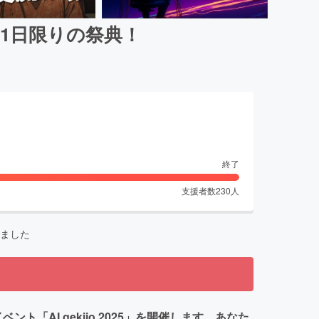
る1日限りの祭典！
終了
支援者数
230
人
ました
ト「AI gekijo 2025」を開催します。あなた