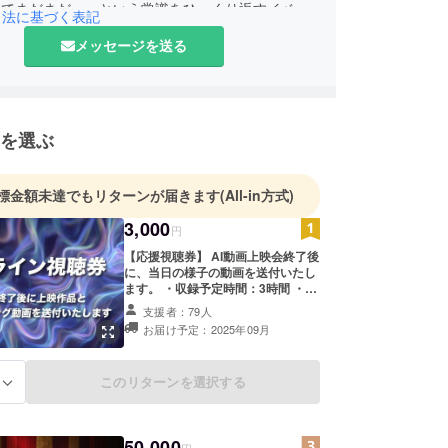
ってまだまだ…」という常識をひっくり返すイベン
引法に基づく表記
す！
メッセージを送る
を選ぶ
標金額未達でもリターンが届きます
(All-in方式)
3,000
円
【応援視聴券】 AI動画上映会終了後
に、当日の様子の動画を送付いたし
ます。 ・収録予定時間：3時間 ・提
供方法：メールにURLを記載しま
支援者：79人
す。
お届け予定：2025年09月
このリターンを選択する
る
50,000