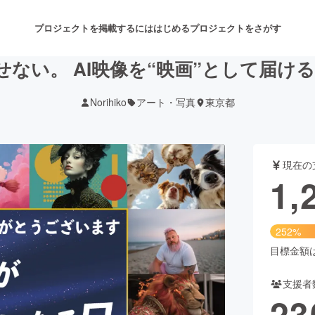
プロジェクトを掲載するには
はじめる
プロジェクトをさがす
せない。 AI映像を“映画”として届け
Norihiko
アート・写真
東京都
注目のリターン
注目の新着プロジェクト
募集終了が近いプロジェクト
も
現在の
音楽
舞台・パフォーマンス
1,
ゲーム・サービス開発
フード・飲食店
252%
書籍・雑誌出版
アニメ・漫画
目標金額は5
支援者
チャレンジ
ビューティー・ヘルスケ
23