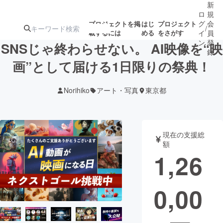
新
ロ
規
グ
会
プロジェクトを掲
はじ
プロジェクト
/
載するには
める
をさがす
イ
員
ン
登
SNSじゃ終わらせない。 AI映像を“映
録
画”として届ける1日限りの祭典！
人気のプロ
注目のリ
注目の新着プロ
募集終了が近いプ
もうすぐ公開
Norihiko
アート・写真
東京都
ジェクト
ターン
ジェクト
ロジェクト
されます
アート・写真
音楽
現在の支援総
額
1,26
テクノロジー・ガジェット
ゲーム・サ
0,00
映像・映画
書籍・雑誌
ビジネス・起業
チャレンジ