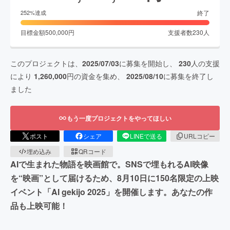
終了
252
%達成
目標金額
500,000
円
支援者数
230
人
このプロジェクトは、
2025/07/03
に募集を開始し、
230
人の支援
により
1,260,000
円の資金を集め、
2025/08/10
に募集を終了し
ました
もう一度プロジェクトをやってほしい
ポスト
シェア
LINEで送る
URLコピー
埋め込み
QRコード
AIで生まれた物語を映画館で。SNSで埋もれるAI映像
を“映画”として届けるため、8月10日に150名限定の上映
イベント「AI gekijo 2025」を開催します。あなたの作
品も上映可能！