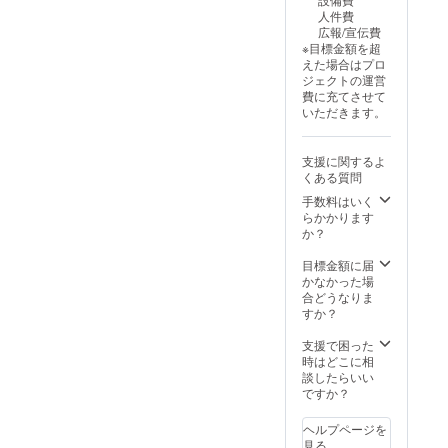
期限
人件費
は、8月
広報/宣伝費
3日
※目標金額を超
(日)21:0
えた場合はプロ
0締切
ジェクトの運営
作品発
費に充てさせて
表者の
いただきます。
お名前
(ペン
ネーム)
支援に関するよ
とSNS
くある質問
アカウ
ントが
手数料はいく
あれば
らかかります
備考欄
か？
にご記
載くだ
目標金額に届
さい。
かなかった場
作品制
合どうなりま
作の注
すか？
意点 ・
AIを活
支援で困った
用した
時はどこに相
映像作
談したらいい
品であ
ですか？
ること
・著作
ヘルプページを
権や肖
見る