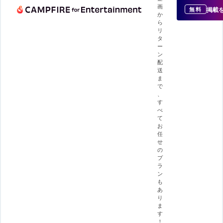
画
掲載
無料
か
ら
リ
タ
ー
ン
配
送
ま
で
、
す
べ
て
お
任
せ
の
プ
ラ
ン
も
あ
り
ま
す
！