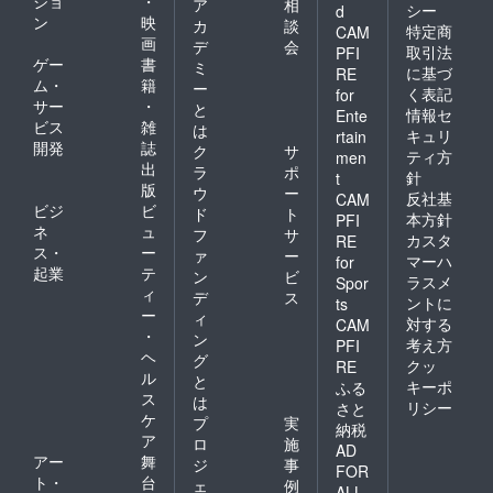
ショ
・
ア
相
シー
d
ン
映
カ
談
特定商
CAM
画
デ
会
取引法
PFI
ゲー
書
ミ
に基づ
RE
ム・
籍
ー
く表記
for
サー
・
と
情報セ
Ente
ビス
雑
は
キュリ
rtain
開発
誌
ク
サ
ティ方
men
出
ラ
ポ
針
t
版
ウ
ー
反社基
CAM
ビジ
ビ
ド
ト
本方針
PFI
ネ
ュ
フ
サ
カスタ
RE
ス・
ー
ァ
ー
マーハ
for
起業
テ
ン
ビ
ラスメ
Spor
ィ
デ
ス
ントに
ts
ー
ィ
対する
CAM
・
ン
考え方
PFI
ヘ
グ
クッ
RE
ル
と
キーポ
ふる
ス
は
リシー
さと
ケ
プ
実
納税
ア
ロ
施
AD
アー
舞
ジ
事
FOR
ト・
台
ェ
例
ALL