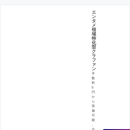
エ
ン
タ
メ
領
域
特
化
型
ク
ラ
フ
ァ
ン
手
数
料
0
円
か
ら
実
施
可
能
。
企