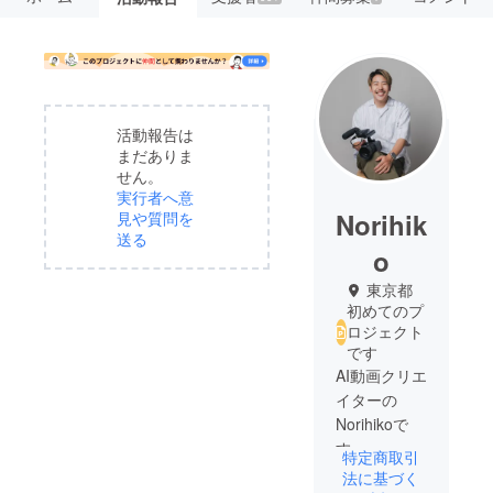
活動報告は
まだありま
せん。
実行者へ意
Norihik
見や質問を
送る
o
東京都
初めてのプ
ロジェクト
です
AI動画クリエ
イターの
Norihikoで
す。
特定商取引
クリエイ
法に基づく