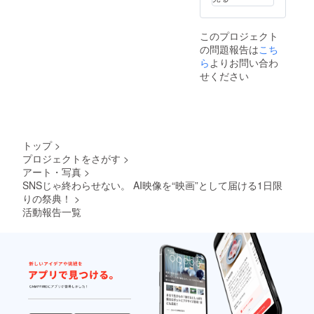
像権を
侵害す
る恐れ
このプロジェクト
のある
の問題報告は
素材の
こち
使用は
ら
よりお問い合わ
NG ・オ
せください
リジナ
ル作品
である
こと ・
公序良
俗に反
トップ
>
する内
プロジェクトをさがす
>
容は禁
アート・写真
>
止 ※上
記ルー
SNSじゃ終わらせない。 AI映像を“映画”として届ける1日限
ルに著
りの祭典！
>
しく反
活動報告一覧
してる
場合、
主催者
判断で
上映不
可とな
る場合
ありま
す