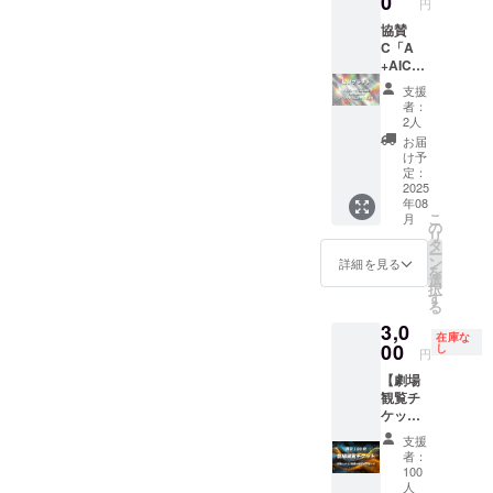
0
円
・収録
します
予定時
・注意
協賛
間：3時
事項：
C「A
間 ・提
支援
+AICM
供方
時、必
制作 &
支援
法：
ず備考
劇場内
者：
メール
欄に掲
上映」
2人
にURL
載を希
【記載
お届
を記載
望され
例】 ・
け予
しま
るお名
掲載方
定：
す。
前をご
法：当
2025
年08
記入く
日配布
こ
月
ださい
予定の
の
リ
【特
パンフ
タ
ー
典】 ・
レット
ン
詳細を見る
を
上映会
に会社
選
択
内で貴
名を掲
す
る
社のCM
載いた
3,0
を上映
します
在庫な
いたし
・注意
00
し
円
ます。
事項：
【劇場
・イベ
支援
観覧チ
ント終
時、必
ケッ
了後
ず備考
ト】 AI
に、上
欄に掲
支援
動画上
映作品
載を希
者：
映会に
を含む
望され
100
ご招待
動画を
るお名
人