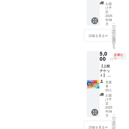
しま
送付い
前をご
お届
す。 ・
たしま
記入く
け予
日程：
定：
す。
ださい
2025
2025年
【特
年08
8月10日
・収録
典】 ・
こ
月
(日)
の
予定時
AIでオ
リ
14時
タ
間：3時
リジナ
ー
~17時予
ン
間 ・提
ルCMの
詳細を見る
を
定 ・場
選
供方
制作を
択
所：東
す
法：
行い、
る
京都千
メール
上映会
5,0
代田区
にURL
にて上
在庫な
00
外神田
し
を記載
映いた
円
4-14-1
しま
しま
【上映
秋葉原
す。
す。 (制
チケッ
UDX 4F
作希望
ト】 AI
・支援
サービ
動画上
者様の
スなど
支援
映会に
交通費
あれば
者：
ご招待
や滞在
50人
備考欄
し、オ
費は各
に記載
お届
リジナ
自でご
け予
をお願
ル作品
定：
負担く
いしま
の上映
2025
ださ
す。) ・
年08
を行い
い。
イベン
こ
月
ます。
の
ト終了
リ
★イベ
タ
後に、
ー
ント詳
ン
詳細を見る
上映作