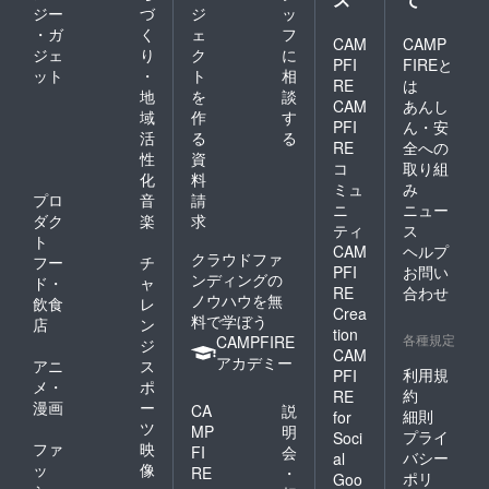
ジー
づ
ジ
ッ
・ガ
く
ェ
フ
CAM
CAMP
ジェ
り
ク
に
PFI
FIREと
ット
・
ト
相
RE
は
地
を
談
CAM
あんし
域
作
す
PFI
ん・安
活
る
る
RE
全への
性
資
コ
取り組
化
料
ミュ
み
プロ
音
請
ニ
ニュー
ダク
楽
求
ティ
ス
ト
CAM
ヘルプ
クラウドファ
フー
チ
PFI
お問い
ンディングの
ド・
ャ
RE
合わせ
ノウハウを無
飲食
レ
Crea
料で学ぼう
店
ン
tion
各種規定
CAMPFIRE
ジ
CAM
アカデミー
アニ
ス
利用規
PFI
メ・
ポ
約
RE
漫画
ー
CA
説
細則
for
ツ
MP
明
プライ
Soci
ファ
映
FI
会
バシー
al
ッ
像
RE
・
ポリ
Goo