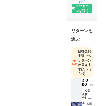
ターの作品
表記
メッセー
を上映する
ジを送る
場として、AI
の映画館イ
ベントを開
催します。
リターンを
「AI動画って
まだま
選ぶ
だ…」とい
う常識を
目標金額
ひっくり返
未達でも
すイベント
リターン
にします！
が届きま
す
(All-in
方式)
3,0
00
円
【応援
視聴
券】 AI
動画上
支援
映会終