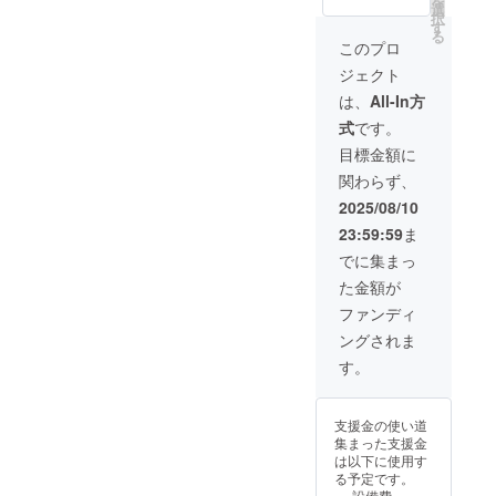
を
細 ・日
選
品を含
択
程：
す
む動画
る
2025年
このプロ
を送付
8月10日
いたし
ジェクト
(日)
ま
14時
は、
All-In方
す。
~17時予
式
です。
定 ・場
・収録
所：東
目標金額に
予定時
京都千
間：3時
関わらず、
代田区
間 ・提
外神田
2025/08/10
供方
4-14-1
法：
23:59:59
ま
秋葉原
メール
UDX 4F
でに集まっ
にURL
・支援
を記載
た金額が
者様の
しま
交通費
ファンディ
す。
や滞在
ングされま
費は各
自でご
す。
負担く
ださ
い。 上
支援金の使い道
映作品
集まった支援金
は1分以
は以下に使用す
内 作品
る予定です。
の提出
設備費