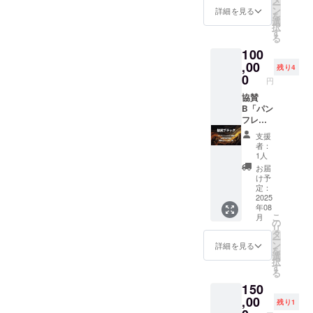
ー
に会社
ン
詳細を見る
を
名を掲
選
択
載いた
す
る
します
100
・注意
事項：
,00
残り4
支援
0
円
時、必
ず備考
協賛
欄に掲
B「パン
載を希
フレッ
望され
トロゴ
支援
るお名
掲載」
者：
前をご
&「幕間
1人
記入く
CM上
お届
ださい
映」
け予
【特
【記載
定：
典】 ・
例】 ・
2025
年08
イベン
掲載方
こ
月
ト終了
法：当
の
リ
後に、
日配布
タ
ー
上映作
予定の
ン
詳細を見る
を
品を含
パンフ
選
択
む動画
レット
す
る
を送付
に会社
150
いたし
名とロ
ま
ゴの掲
,00
残り1
す。
載いた