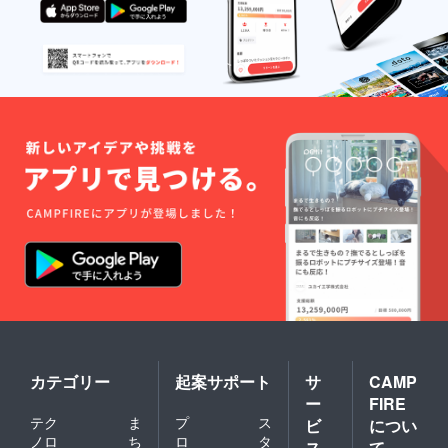
カテゴリー
起案サポート
サ
CAMP
ー
FIRE
テク
ま
プ
ス
ビ
につい
ノロ
ち
ロ
タ
ス
て