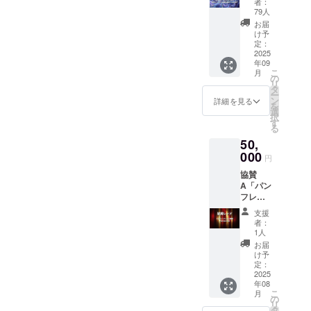
者：
了後
79人
に、当
お届
日の様
け予
子の動
定：
画を送
2025
年09
付いた
こ
月
しま
の
リ
す。 ・
タ
ー
収録予
ン
詳細を見る
を
定時
選
択
間：3時
す
る
間 ・提
50,
供方
法：
000
円
メール
協賛
にURL
A「パン
を記載
フレッ
しま
ト掲
す。
支援
載」
者：
【記載
1人
例】 ・
お届
掲載方
け予
法：当
定：
日配布
2025
年08
予定の
こ
月
パンフ
の
リ
レット
タ