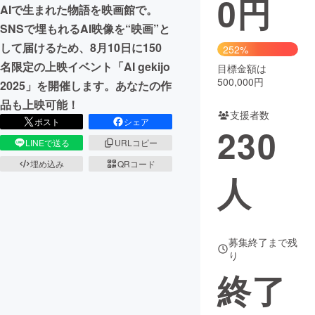
0
円
AIで生まれた物語を映画館で。
まちづくり・地域活性化
SNSで埋もれるAI映像を“映画”と
して届けるため、8月10日に150
252%
名限定の上映イベント「AI gekijo
目標金額は
CAMPFIRE for Social Good
CAMPFIRE Creation
500,000円
2025」を開催します。あなたの作
CAMPFIREふるさと納税
machi-ya
コミュニティ
品も上映可能！
支援者数
ポスト
シェア
230
LINEで送る
URLコピー
埋め込み
QRコード
人
募集終了まで残
り
終了