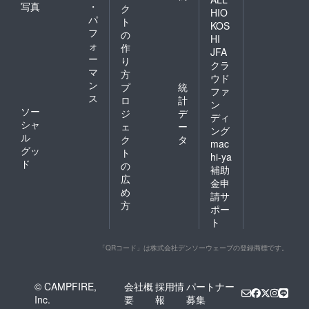
写真
・
ク
HIO
パ
ト
KOS
フ
の
HI
ォ
作
JFA
ー
り
クラ
マ
方
ウド
ン
プ
統
ファ
ス
ロ
計
ン
ソー
ジ
デ
ディ
シャ
ェ
ー
ング
ル
ク
タ
mac
グッ
ト
hi-ya
ド
の
補助
広
金申
め
請サ
方
ポー
ト
「QRコード」は株式会社デンソーウェーブの登録商標です。
© CAMPFIRE,
会社概
採用情
パートナー
Inc.
要
報
募集