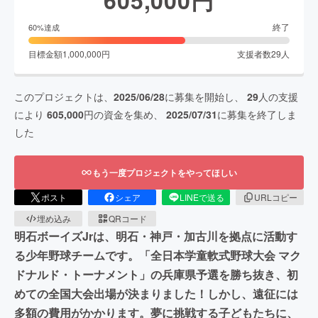
605,000
円
終了
60
%達成
目標金額
1,000,000
円
支援者数
29
人
このプロジェクトは、
2025/06/28
に募集を開始し、
29
人の支援
により
605,000
円の資金を集め、
2025/07/31
に募集を終了しま
した
もう一度プロジェクトをやってほしい
ポスト
シェア
LINEで送る
URLコピー
埋め込み
QRコード
明石ボーイズJrは、明石・神戸・加古川を拠点に活動す
る少年野球チームです。「全日本学童軟式野球大会 マク
ドナルド・トーナメント」の兵庫県予選を勝ち抜き、初
めての全国大会出場が決まりました！しかし、遠征には
多額の費用がかかります。夢に挑戦する子どもたちに、