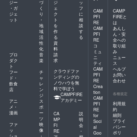
ジー
づ
ジ
ッ
に、ご
・ガ
く
ェ
フ
住所を
CAM
CAMP
ジェ
り
ク
に
ご記入
PFI
FIREと
くださ
ット
・
ト
相
RE
は
い。 ・
地
を
談
CAM
あんし
SNS掲
域
作
す
載をご
PFI
ん・安
活
る
る
希望の
RE
全への
性
資
場合
コ
取り組
は、
化
料
ミュ
み
「お名
プロ
音
請
ニ
ニュー
前」ま
ダク
楽
求
ティ
ス
たは
ト
「企業
CAM
ヘルプ
クラウドファ
フー
チ
様名」
PFI
お問い
ンディングの
ド・
ャ
をご記
RE
合わせ
ノウハウを無
入くだ
飲食
レ
Crea
さい。
料で学ぼう
店
ン
tion
各種規定
CAMPFIRE
ジ
CAM
アカデミー
アニ
ス
利用規
PFI
メ・
ポ
約
RE
漫画
ー
CA
説
細則
for
ツ
MP
明
プライ
Soci
ファ
映
FI
会
バシー
al
ッ
像
RE
・
ポリ
Goo
ショ
・
ア
相