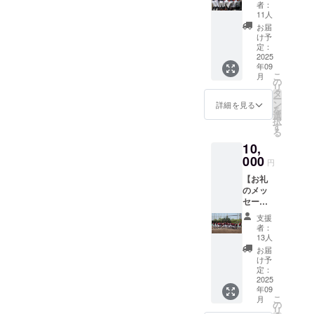
謝の気
者：
持ちを
11人
込め
お届
て、お
け予
礼の
定：
メッ
2025
年09
セージ
こ
月
をお送
の
リ
りしま
タ
ー
す。
ン
詳細を見る
を
【全国
選
択
大会報
す
る
告】 対
10,
戦結果
など、
000
円
選手た
【お礼
ちの活
のメッ
躍をご
セー
報告い
ジ】 感
たしま
支援
謝の気
す。
者：
持ちを
【全国
13人
込め
大会出
お届
て、お
場の選
け予
礼の
手の集
定：
メッ
2025
合写
年09
セージ
真】 全
こ
月
をお送
国大会
の
リ
りしま