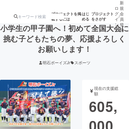
新
ロ
規
グ
会
プロジェクトを掲
はじ
プロジェクト
/
載するには
める
をさがす
イ
員
ン
登
小学生の甲子園へ！初めて全国大会に
録
挑む子どもたちの夢、応援よろしく
お願いします！
人気のプロ
注目のリ
注目の新着プロ
募集終了が近いプ
もうすぐ公開
ジェクト
ターン
ジェクト
ロジェクト
されます
明石ボーイズJr
スポーツ
アート・写真
音楽
現在の支援総
テクノロジー・ガジェット
ゲーム・サ
額
605,
映像・映画
書籍・雑誌
000
ビジネス・起業
チャレンジ