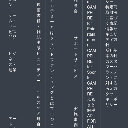
シー
d
ン
映
カ
談
特定商
CAM
画
デ
会
取引法
PFI
ゲー
書
ミ
に基づ
RE
ム・
籍
ー
く表記
for
サー
・
と
情報セ
Ente
ビス
雑
は
キュリ
rtain
開発
誌
ク
サ
ティ方
men
出
ラ
ポ
針
t
版
ウ
ー
反社基
CAM
ビジ
ビ
ド
ト
本方針
PFI
ネ
ュ
フ
サ
カスタ
RE
ス・
ー
ァ
ー
マーハ
for
起業
テ
ン
ビ
ラスメ
Spor
ィ
デ
ス
ントに
ts
ー
ィ
対する
CAM
・
ン
考え方
PFI
ヘ
グ
クッ
RE
ル
と
キーポ
ふる
ス
は
リシー
さと
ケ
プ
実
納税
ア
ロ
施
AD
アー
舞
ジ
事
FOR
ト・
台
ェ
例
ALL