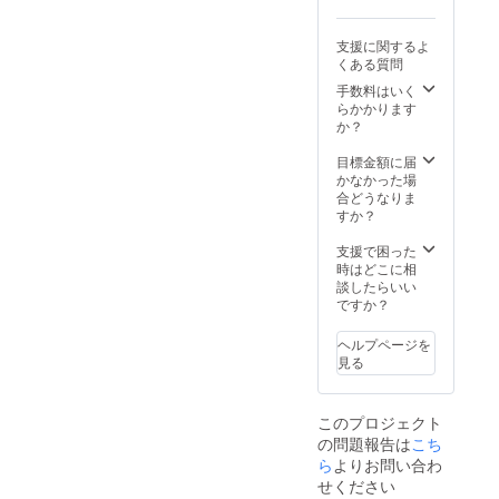
商品サ
予定し
イズ：
ており
支援に関するよ
25cm x
ます。
くある質問
25cm
提供方
【SNS
法：
手数料はいく
へお名
メール
らかかります
前を掲
にて動
か？
載】 お
画の
名前ま
URLを
目標金額に届
たは企
お送り
かなかった場
業名を
いたし
合どうなりま
一覧形
ます。
すか？
式にて
【記念
公式
品】 明
支援で困った
SNSに
石ボー
時はどこに相
掲載い
イズJr
談したらいい
たしま
のオリ
ですか？
す。 掲
ジナル
載期
タオル
ヘルプページを
間：ア
をお届
見る
カウン
けいた
トが公
しま
開され
す。 デ
このプロジェクト
ている
ザイ
の問題報告は
限り、
ン：制
こち
いつで
作中の
ら
よりお問い合わ
もご覧
ためデ
せください
いただ
ザイン