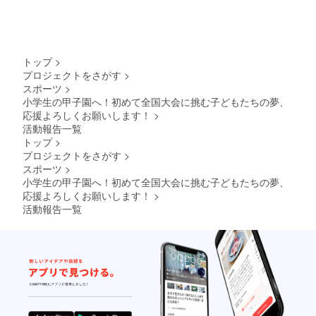
けま
は未定
す。
となり
【ご注
ます。
意：備
商品サ
考欄に
イズ：
トップ
>
ご記入
34cm x
プロジェクトをさがす
>
をお願
86cm
スポーツ
>
いしま
【SNS
す】 ・
へお名
小学生の甲子園へ！初めて全国大会に挑む子どもたちの夢、
メッ
前を掲
応援よろしくお願いします！
>
セージ
載】 お
活動報告一覧
や動画
名前ま
トップ
>
をお届
たは企
プロジェクトをさがす
>
けする
業名を
ための
一覧形
スポーツ
>
メール
式にて
小学生の甲子園へ！初めて全国大会に挑む子どもたちの夢、
アドレ
公式
応援よろしくお願いします！
>
スをご
SNSに
活動報告一覧
記入く
掲載い
ださ
たしま
い。 ・
す。 掲
ハンド
載期
タオル
間：ア
をお届
カウン
けする
トが公
ため
開され
に、ご
ている
住所を
限り、