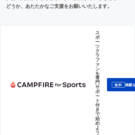
どうか、あたたかなご支援をお願いいたします。
ス
ポ
ー
ツ
ク
ラ
フ
ァ
ン
を
専
門
掲載
無料
サ
ポ
ー
ト
付
き
で
始
め
よ
う