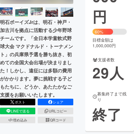
円
まちづくり・地域活性化
明石ボーイズJrは、明石・神戸・
CAMPFIRE for Social Good
CAMPFIRE Creation
加古川を拠点に活動する少年野球
60%
チームです。「全日本学童軟式野
CAMPFIREふるさと納税
machi-ya
コミュニティ
目標金額は
1,000,000円
球大会 マクドナルド・トーナメン
ト」の兵庫県予選を勝ち抜き、初
支援者数
めての全国大会出場が決まりまし
29
人
た！しかし、遠征には多額の費用
がかかります。夢に挑戦する子ど
もたちに、どうか、あたたかなご
募集終了まで残
支援をお願いいたします。
り
ポスト
シェア
終了
LINEで送る
URLコピー
埋め込み
QRコード