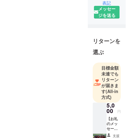
表記
メッセー
ジを送る
リターンを
選ぶ
目標金額
未達でも
リターン
が届きま
す
(All-in
方式)
5,0
00
円
【お礼
のメッ
セー
ジ】 感
支援