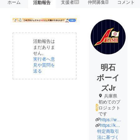
ホーム
支援者
仲間募集
コメント
活動報告
29
1
活動報告は
まだありま
せん。
実行者へ意
明石
見や質問を
送る
ボーイ
ズJr
兵庫県
初めてのプ
ロジェクト
です
https://www.instagram.com/akashiboys_jr
https://kgn1.co.jp/ab_jr.html
特定商取引
法に基づく