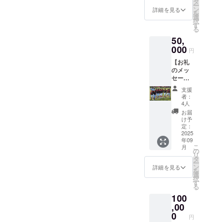
に出場
タ
ー
す。
した選
ン
詳細を見る
を
【全国
手たち
選
択
大会報
の、集
す
る
告】 対
合写真
50,
戦結果
をお届
など、
000
けしま
円
選手た
す。
【お礼
ちの活
【ご注
のメッ
躍をご
意：備
セー
報告い
考欄に
ジ】 感
たしま
ご記入
支援
謝の気
す。
をお願
者：
持ちを
【全国
いしま
4人
込め
大会出
す】 ・
お届
て、お
場選手
メッ
け予
礼の
からの
定：
セージ
メッ
2025
お礼動
や写真
年09
セージ
画】 全
をお届
こ
月
をお送
国大会
の
けする
リ
りしま
に出場
タ
ための
ー
す。
した選
ン
メール
詳細を見る
を
【全国
手たち
選
アドレ
択
大会報
から、
す
スをご
る
告】 対
支援者
記入く
100
戦結果
様へお
ださ
など、
,00
礼の動
い。
選手た
画をお
0
円
ちの活
届けし