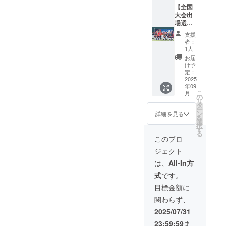
躍をご
【全国
ます。
報告い
大会出
収録時
たしま
場選手
間：2分
す。
からの
程度を
支援
【全国
直筆
予定し
者：
大会出
メッ
ており
1人
場選手
セー
ます。
お届
からの
ジ】 全
提供方
け予
お礼動
国大会
法：
定：
画】 全
に出場
2025
メール
年09
国大会
した選
にて動
こ
月
に出場
手たち
画の
の
リ
した選
から、
URLを
タ
ー
手たち
ご支援
お送り
ン
詳細を見る
を
から、
者様へ
いたし
選
択
支援者
感謝の
ます。
す
る
様へお
気持ち
【ご注
このプロ
礼の動
を込め
意：備
ジェクト
画をお
た直筆
考欄に
届けし
メッ
ご記入
は、
All-In方
ます。
セージ
をお願
式
です。
収録時
をお送
いしま
間：2分
りいた
す】 ・
目標金額に
程度を
しま
メッ
関わらず、
予定し
す。
セージ
ており
【全国
や動画
2025/07/31
ます。
大会報
をお届
23:59:59
ま
提供方
告】 対
けする