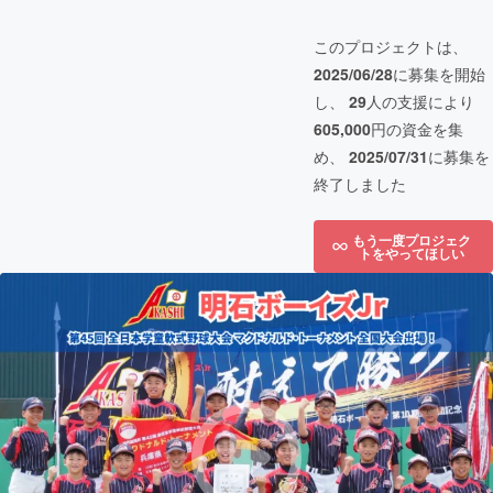
このプロジェクトは、
2025/06/28
に募集を開始
し、
29
人の支援により
605,000
円の資金を集
め、
2025/07/31
に募集を
終了しました
もう一度プロジェク
トをやってほしい