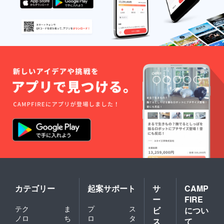
ご記入
いつで
くださ
もご覧
い。 ・
いただ
SNS掲
けま
載をご
す。
希望の
【ご注
場合
意：備
は、
考欄に
「お名
ご記入
前」ま
をお願
たは
いしま
「企業
す】 ・
様名」
メッ
をご記
セージ
入くだ
や動画
さい。
をお届
けする
ための
メール
アドレ
スをご
記入く
ださ
カテゴリー
起案サポート
サ
CAMP
い。 ・
ー
FIRE
タオル
をお届
テク
ま
プ
ス
ビ
につい
けする
ノロ
ち
ロ
タ
ス
て
ため