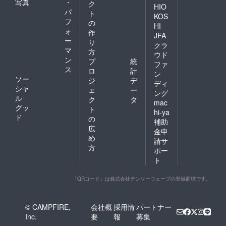
写真
・
ク
HIO
パ
ト
KOS
フ
の
HI
ォ
作
JFA
ー
り
クラ
マ
方
ウド
ン
プ
統
ファ
ス
ロ
計
ン
ソー
ジ
デ
ディ
シャ
ェ
ー
ング
ル
ク
タ
mac
グッ
ト
hi-ya
ド
の
補助
広
金申
め
請サ
方
ポー
ト
「QRコード」は株式会社デンソーウェーブの登録商標です。
© CAMPFIRE,
会社概
採用情
パートナー
Inc.
要
報
募集