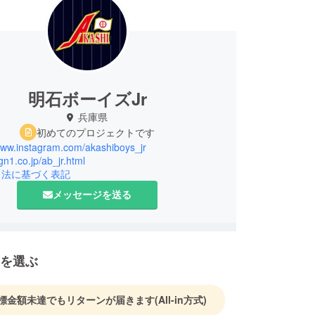
明石ボーイズJr
兵庫県
初めてのプロジェクトです
/www.instagram.com/akashiboys_jr
kgn1.co.jp/ab_jr.html
引法に基づく表記
メッセージを送る
を選ぶ
標金額未達でもリターンが届きます
(All-in方式)