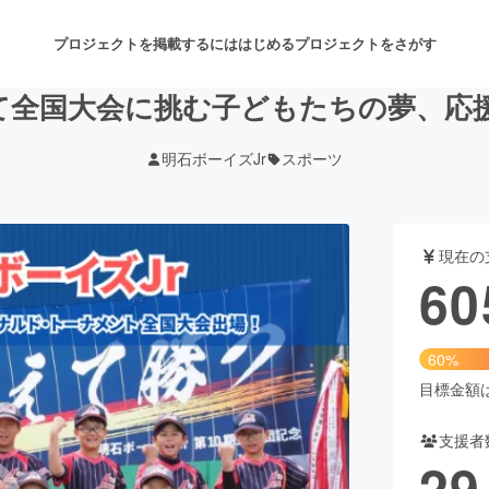
プロジェクトを掲載するには
はじめる
プロジェクトをさがす
て全国大会に挑む子どもたちの夢、応
明石ボーイズJr
スポーツ
注目のリターン
注目の新着プロジェクト
募集終了が近いプロジェクト
も
現在の
音楽
舞台・パフォーマンス
60
ゲーム・サービス開発
フード・飲食店
60%
書籍・雑誌出版
アニメ・漫画
目標金額は1
支援者
チャレンジ
ビューティー・ヘルスケ
29