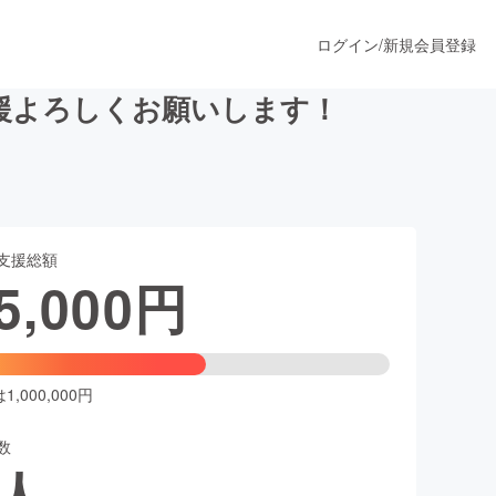
ログイン
/
新規会員登録
援よろしくお願いします！
うすぐ公開されます
支援総額
プロダクト
5,000
円
ファッション
スポーツ
,000,000円
数
ア
ソーシャルグッド
人