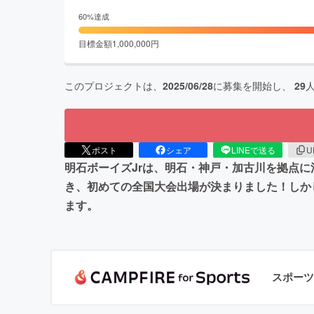
60
%達成
目標金額
1,000,000
円
このプロジェクトは、
2025/06/28
に募集を開始し、
29
ポスト
シェア
LINEで送る
U
明石ボーイズJrは、明石・神戸・加古川を拠点
き、初めての全国大会出場が決まりました！しか
ます。
スポーツ