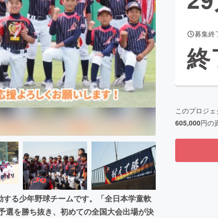
募集終
CAMPFIRE for Social Good
CAMPFIRE Creation
終
CAMPFIREふるさと納税
machi-ya
コミュニティ
このプロジェ
605,000
円の
動する少年野球チームです。「全日本学童軟
県予選を勝ち抜き、初めての全国大会出場が決