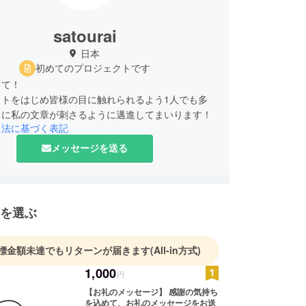
satourai
日本
初めてのプロジェクトです
して！
クトをはじめ皆様の目に触れられるよう1人でも多
ちに私の文章が刺さるように邁進してまいります！
引法に基づく表記
メッセージを送る
を選ぶ
標金額未達でもリターンが届きます
(All-in方式)
1,000
円
【お礼のメッセージ】 感謝の気持ち
を込めて、お礼のメッセージをお送