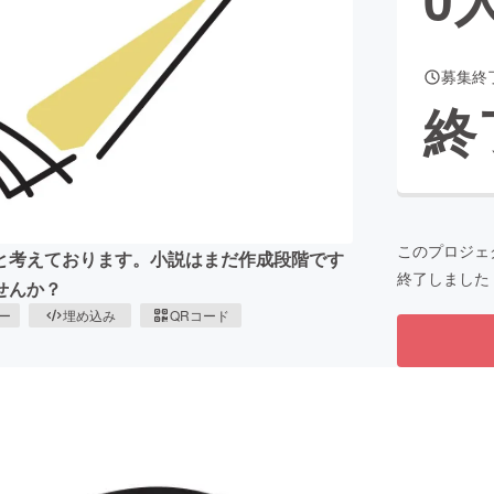
募集終
CAMPFIRE for Social Good
CAMPFIRE Creation
終
CAMPFIREふるさと納税
machi-ya
コミュニティ
このプロジェ
と考えております。小説はまだ作成段階です
終了しました
せんか？
ピー
埋め込み
QRコード