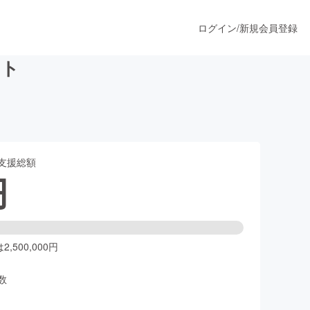
ログイン
/
新規会員登録
クト
うすぐ公開されます
支援総額
プロダクト
円
ファッション
スポーツ
,500,000円
数
ア
ソーシャルグッド
人