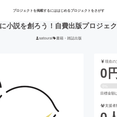
プロジェクトを掲載するには
はじめる
プロジェクトをさがす
に小説を創ろう！自費出版プロジェ
satourai
書籍・雑誌出版
注目のリターン
注目の新着プロジェクト
募集終了が近いプロジェクト
も
現在の
音楽
舞台・パフォーマンス
0
ゲーム・サービス開発
フード・飲食店
0%
書籍・雑誌出版
アニメ・漫画
目標金額は2
支援者
チャレンジ
ビューティー・ヘルスケ
0