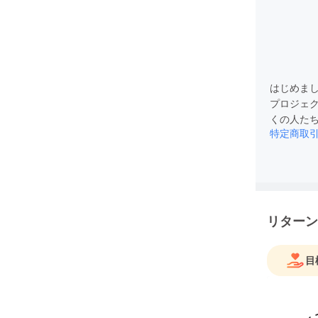
はじめま
プロジェ
くの人た
特定商取
リターン
目