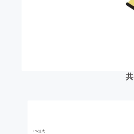
共
0
%達成