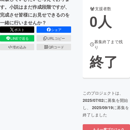
す。小説はまだ作成段階ですが、
支援者数
まちづくり・地域活性化
0
人
完成させ皆様にお見せできるのを
一緒に行いませんか？
CAMPFIRE for Social Good
CAMPFIRE Creation
ポスト
シェア
CAMPFIREふるさと納税
machi-ya
コミュニティ
LINEで送る
URLコピー
募集終了まで残
り
埋め込み
QRコード
終了
このプロジェクトは、
2025/07/02
に募集を開始
し、
2025/09/19
に募集を
終了しました
もう一度プロジェク