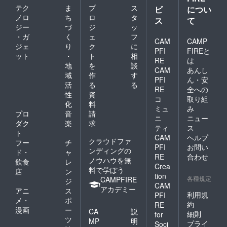
テク
ま
プ
ス
ビ
につい
ノロ
ち
ロ
タ
ス
て
ジー
づ
ジ
ッ
・ガ
く
ェ
フ
CAM
CAMP
ジェ
り
ク
に
PFI
FIREと
ット
・
ト
相
RE
は
地
を
談
CAM
あんし
域
作
す
PFI
ん・安
活
る
る
RE
全への
性
資
コ
取り組
化
料
ミュ
み
プロ
音
請
ニ
ニュー
ダク
楽
求
ティ
ス
ト
CAM
ヘルプ
クラウドファ
フー
チ
PFI
お問い
ンディングの
ド・
ャ
RE
合わせ
ノウハウを無
飲食
レ
Crea
料で学ぼう
店
ン
tion
各種規定
CAMPFIRE
ジ
CAM
アカデミー
アニ
ス
利用規
PFI
メ・
ポ
約
RE
漫画
ー
CA
説
細則
for
ツ
MP
明
プライ
Soci