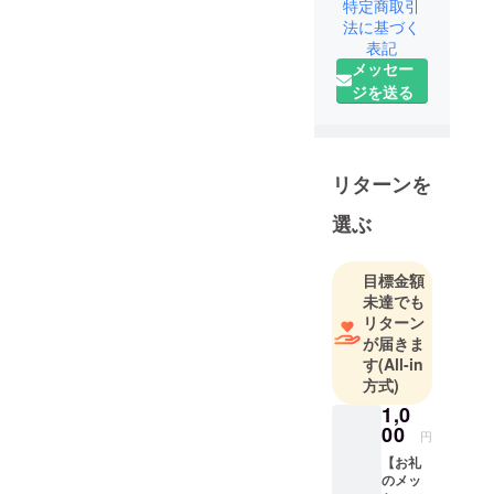
特定商取引
皆様の目に
法に基づく
触れられる
表記
メッセー
よう1人でも
ジを送る
多くの人た
ちに私の文
章が刺さる
ように邁進
リターンを
してまいり
ます！
選ぶ
目標金額
未達でも
リターン
が届きま
す
(All-in
方式)
1,0
00
円
【お礼
のメッ