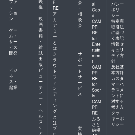
ファ
映
FI
会
バシー
al
ッ
像
RE
・
ポリ
Goo
ショ
・
ア
相
シー
d
ン
映
カ
談
特定商
CAM
画
デ
会
取引法
PFI
ゲー
書
ミ
に基づ
RE
ム・
籍
ー
く表記
for
サー
・
と
情報セ
Ente
ビス
雑
は
キュリ
rtain
開発
誌
ク
サ
ティ方
men
出
ラ
ポ
針
t
版
ウ
ー
反社基
CAM
ビジ
ビ
ド
ト
本方針
PFI
ネ
ュ
フ
サ
カスタ
RE
ス・
ー
ァ
ー
マーハ
for
起業
テ
ン
ビ
ラスメ
Spor
ィ
デ
ス
ントに
ts
ー
ィ
対する
CAM
・
ン
考え方
PFI
ヘ
グ
クッ
RE
ル
と
キーポ
ふる
ス
は
リシー
さと
ケ
プ
実
納税
ア
ロ
施