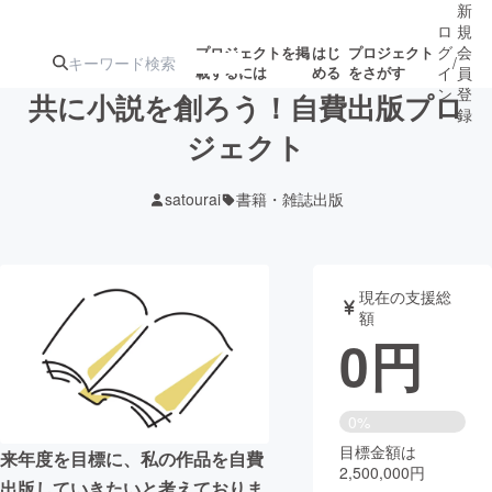
新
ロ
規
グ
会
プロジェクトを掲
はじ
プロジェクト
/
載するには
める
をさがす
イ
員
ン
登
共に小説を創ろう！自費出版プロ
録
ジェクト
人気のプロ
注目のリ
注目の新着プロ
募集終了が近いプ
もうすぐ公開
satourai
書籍・雑誌出版
ジェクト
ターン
ジェクト
ロジェクト
されます
アート・写真
音楽
現在の支援総
額
0
円
テクノロジー・ガジェット
ゲーム・サ
映像・映画
書籍・雑誌
0%
目標金額は
来年度を目標に、私の作品を自費
2,500,000円
ビジネス・起業
チャレンジ
出版していきたいと考えておりま