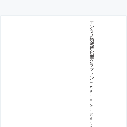
エ
ン
タ
メ
領
域
特
化
型
ク
ラ
フ
ァ
ン
手
数
料
0
円
か
ら
実
施
可