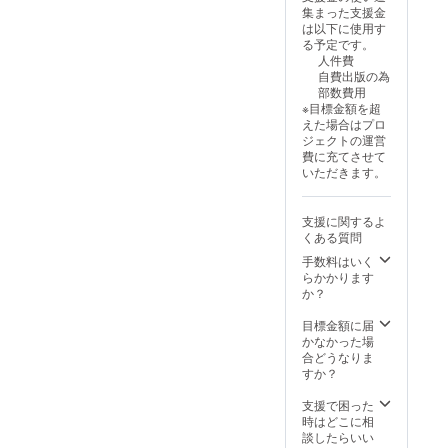
集まった支援金
は以下に使用す
る予定です。
人件費
自費出版の為
部数費用
※目標金額を超
えた場合はプロ
ジェクトの運営
費に充てさせて
いただきます。
支援に関するよ
くある質問
手数料はいく
らかかります
か？
目標金額に届
かなかった場
合どうなりま
すか？
支援で困った
時はどこに相
談したらいい