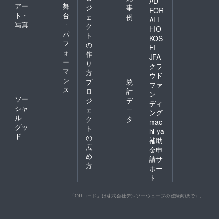
AD
アー
舞
ジ
事
FOR
ト・
台
ェ
例
ALL
写真
・
ク
HIO
パ
ト
KOS
フ
の
HI
ォ
作
JFA
ー
り
クラ
マ
方
ウド
ン
プ
統
ファ
ス
ロ
計
ン
ソー
ジ
デ
ディ
シャ
ェ
ー
ング
ル
ク
タ
mac
グッ
ト
hi-ya
ド
の
補助
広
金申
め
請サ
方
ポー
ト
「QRコード」は株式会社デンソーウェーブの登録商標です。