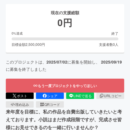
現在の支援総額
0
円
終了
0
%達成
目標金額
2,500,000
円
支援者数
0
人
このプロジェクトは、
2025/07/02
に募集を開始し、
2025/09/19
に募集を終了しました
もう一度プロジェクトをやってほしい
ポスト
シェア
LINEで送る
URLコピー
埋め込み
QRコード
来年度を目標に、私の作品を自費出版していきたいと考
えております。小説はまだ作成段階ですが、完成させ皆
様にお見せできるのを一緒に行いませんか？