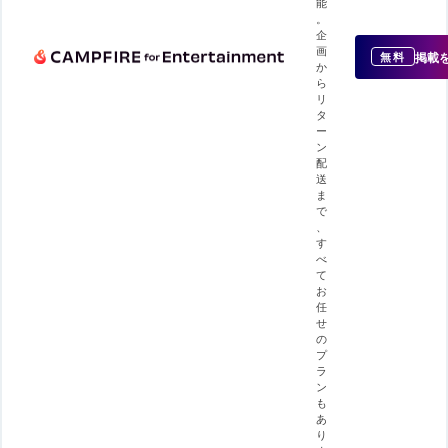
能
。
企
画
掲載
無料
か
ら
リ
タ
ー
ン
配
送
ま
で
、
す
べ
て
お
任
せ
の
プ
ラ
ン
も
あ
り