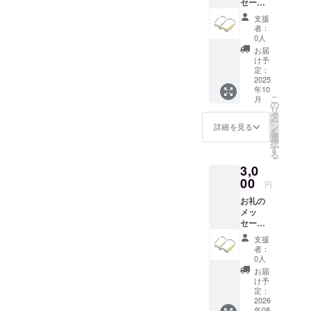
セー
ジ】 感
支援
謝の気
者：
持ちを
0人
込め
お届
て、お
け予
礼の
定：
メッ
2025
年10
セージ
こ
月
をお送
の
リ
りしま
タ
ー
す。
ン
詳細を見る
を
選
択
す
る
3,0
00
円
お礼の
メッ
セージ
と完成
支援
した本
者：
をお送
0人
りいた
お届
しま
け予
す。
定：
2026
年08