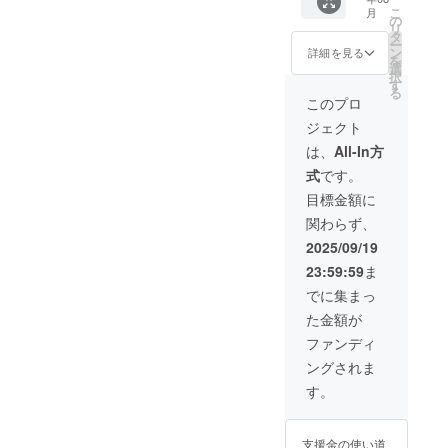
こ
月
の
リ
タ
ー
ン
詳細を見る
を
選
択
す
る
このプロ
ジェクト
は、
All-In方
式
です。
目標金額に
関わらず、
2025/09/19
23:59:59
ま
でに集まっ
た金額が
ファンディ
ングされま
す。
支援金の使い道