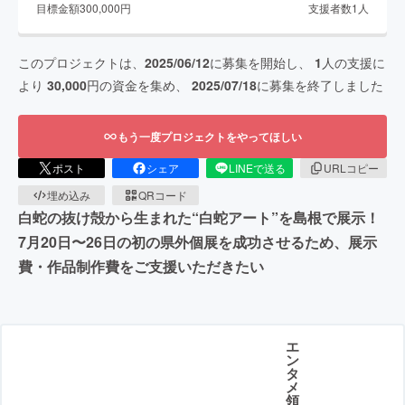
目標金額
300,000
円
支援者数
1
人
このプロジェクトは、
2025/06/12
に募集を開始し、
1
人の支援に
より
30,000
円の資金を集め、
2025/07/18
に募集を終了しました
もう一度プロジェクトをやってほしい
ポスト
シェア
LINEで送る
URLコピー
埋め込み
QRコード
白蛇の抜け殻から生まれた“白蛇アート”を島根で展示！
7月20日〜26日の初の県外個展を成功させるため、展示
費・作品制作費をご支援いただきたい
エ
ン
タ
メ
領