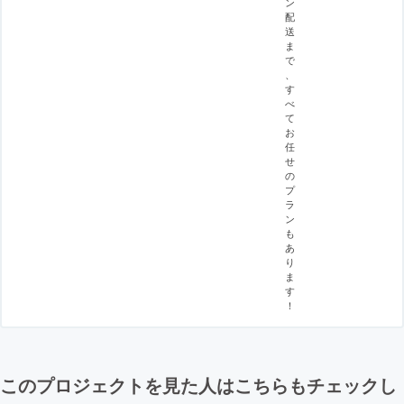
ン
配
送
ま
で
、
す
べ
て
お
任
せ
の
プ
ラ
ン
も
あ
り
ま
す
！
このプロジェクトを見た人はこちらもチェックし