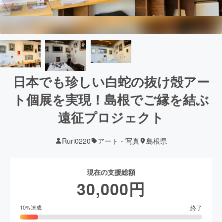
日本でも珍しい白蛇の抜け殻アー
ト個展を実現！島根でご縁を結ぶ
遠征プロジェクト
Ruri0220
アート・写真
島根県
現在の支援総額
30,000
円
終了
10
%達成