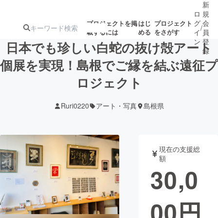
新
ロ
規
グ
会
プロジェクトを掲
はじ
プロジェクト
/
載するには
める
をさがす
イ
員
ン
登
日本でも珍しい白蛇の抜け殻アート
録
個展を実現！島根でご縁を結ぶ遠征プ
ロジェクト
人気のプロ
注目のリ
注目の新着プロ
募集終了が近いプ
もうすぐ公開
ジェクト
ターン
ジェクト
ロジェクト
されます
Ruri0220
アート・写真
島根県
アート・写真
音楽
現在の支援総
テクノロジー・ガジェット
ゲーム・サ
額
30,0
映像・映画
書籍・雑誌
00
円
ビジネス・起業
チャレンジ