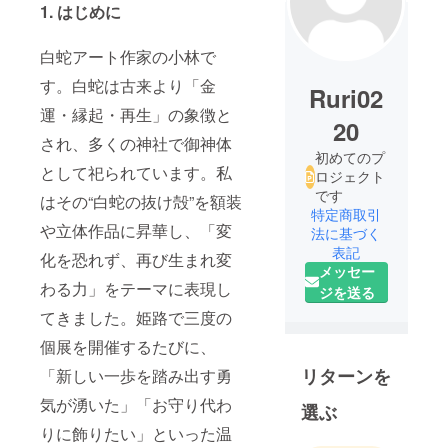
1. はじめに
白蛇アート作家の小林で
す。白蛇は古来より「金
Ruri02
運・縁起・再生」の象徴と
20
され、多くの神社で御神体
初めてのプ
として祀られています。私
ロジェクト
です
はその“白蛇の抜け殻”を額装
特定商取引
や立体作品に昇華し、「変
法に基づく
表記
化を恐れず、再び生まれ変
メッセー
わる力」をテーマに表現し
ジを送る
てきました。姫路で三度の
個展を開催するたびに、
リターンを
「新しい一歩を踏み出す勇
気が湧いた」「お守り代わ
選ぶ
りに飾りたい」といった温