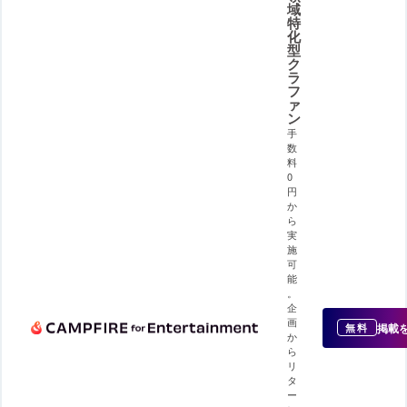
域
特
化
型
ク
ラ
フ
ァ
ン
手
数
料
0
円
か
ら
実
施
可
能
。
企
画
掲載
無料
か
ら
リ
タ
ー