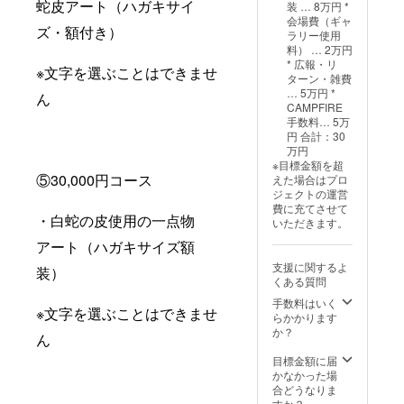
蛇皮アート（ハガキサイ
装 … 8万円 *
会場費（ギャ
ズ・額付き）
ラリー使用
料） … 2万円
* 広報・リ
※文字を選ぶことはできませ
ターン・雑費
… 5万円 *
ん
CAMPFIRE
手数料… 5万
円 合計：30
万円
※目標金額を超
⑤30,000円コース
えた場合はプロ
ジェクトの運営
費に充てさせて
・白蛇の皮使用の一点物
いただきます。
アート（ハガキサイズ額
支援に関するよ
装）
くある質問
手数料はいく
※文字を選ぶことはできませ
らかかります
か？
ん
目標金額に届
かなかった場
合どうなりま
すか？