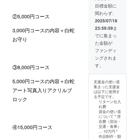
目標金額に
関わらず、
②5,000円コース
2025/07/18
23:59:59
ま
3,000円コースの内容＋白蛇
でに集まっ
お守り
た金額が
ファンディ
ングされま
す。
③8,000円コース
5,000円コースの内容＋白蛇
支援金の使い道
集まった支援金
アート写真入りアクリルブ
は以下に使用す
る予定です。
ロック
リターン仕入
れ費
資金の使い道
について * 滞
在費（宿泊・
④15,000円コース
交通・食事）
… 10万円 *
作品制作・額