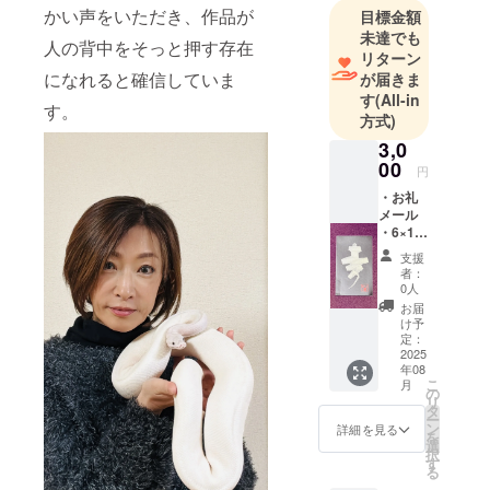
かい声をいただき、作品が
目標金額
未達でも
人の背中をそっと押す存在
リターン
になれると確信していま
が届きま
す
(All-in
す。
方式)
3,0
00
円
・お礼
メール
・6×10
センチ
支援
の白蛇
者：
の写真
0人
ステッ
お届
カー
け予
定：
2025
年08
こ
月
の
リ
タ
ー
ン
詳細を見る
を
選
択
す
る