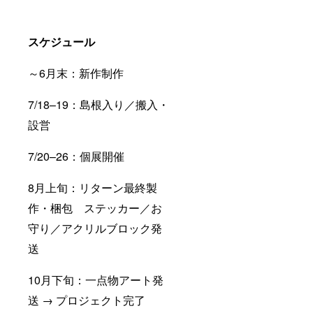
スケジュール
～6月末：新作制作
7/18–19：島根入り／搬入・
設営
7/20–26：個展開催
8月上旬：リターン最終製
作・梱包 ステッカー／お
守り／アクリルブロック発
送
10月下旬：一点物アート発
送 → プロジェクト完了