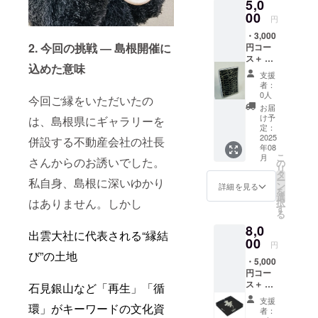
5,0
00
円
・3,000
2. 今回の挑戦 ― 島根開催に
円コー
ス＋ ・
込めた意味
4×6セン
支援
チの限
者：
定デザ
0人
今回ご縁をいただいたの
イン白
お届
蛇お守
け予
は、島根県にギャラリーを
り
定：
2025
併設する不動産会社の社長
年08
こ
月
さんからのお誘いでした。
の
リ
タ
ー
私自身、島根に深いゆかり
ン
詳細を見る
を
選
はありません。しかし
択
す
る
8,0
出雲大社に代表される“縁結
00
円
び”の土地
・5,000
円コー
ス＋ ・
石見銀山など「再生」「循
90mm×
支援
環」がキーワードの文化資
90mm×
者：