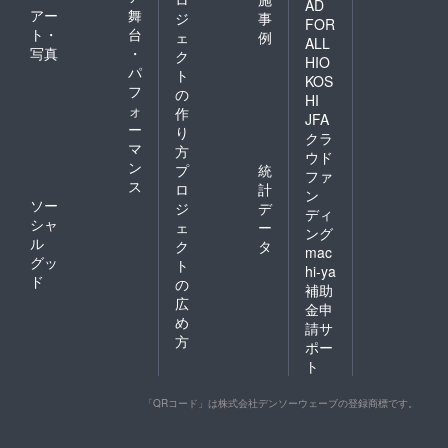
AD
アー
舞
ジ
事
FOR
ト・
台
ェ
例
ALL
写真
・
ク
HIO
パ
ト
KOS
フ
の
HI
ォ
作
JFA
ー
り
クラ
マ
方
ウド
ン
プ
統
ファ
ス
ロ
計
ン
ソー
ジ
デ
ディ
シャ
ェ
ー
ング
ル
ク
タ
mac
グッ
ト
hi-ya
ド
の
補助
広
金申
め
請サ
方
ポー
ト
「QRコード」は株式会社デンソーウェーブの登録商標です。