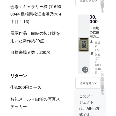
ン
詳細を見る
を
選
会場：ギャラリー櫟 (〒690-
択
す
る
0044 島根県松江市浜乃木 4
30,
000
丁目 1-13)
円
・白蛇
の皮使
展示作品：白蛇の抜け殻を
用の一
用いた新作約20点
点物
支援
アート
者：
（ハガ
1人
目標来場者数：200名
キサイ
お届
ズ額
け予
装） ※
定：
文字を
2025
年10
選ぶこ
こ
月
とはで
の
リターン
リ
きませ
タ
ー
ん
ン
詳細を見る
を
①3,000円コース
選
択
す
る
このプロ
お礼メール＋白蛇の写真ス
ジェクト
テッカー
は、
All-In方
式
です。