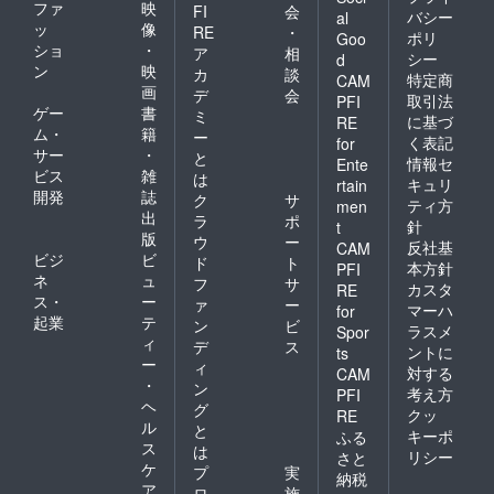
ファ
映
FI
会
バシー
al
ッ
像
RE
・
ポリ
Goo
ショ
・
ア
相
シー
d
ン
映
カ
談
特定商
CAM
画
デ
会
取引法
PFI
ゲー
書
ミ
に基づ
RE
ム・
籍
ー
く表記
for
サー
・
と
情報セ
Ente
ビス
雑
は
キュリ
rtain
開発
誌
ク
サ
ティ方
men
出
ラ
ポ
針
t
版
ウ
ー
反社基
CAM
ビジ
ビ
ド
ト
本方針
PFI
ネ
ュ
フ
サ
カスタ
RE
ス・
ー
ァ
ー
マーハ
for
起業
テ
ン
ビ
ラスメ
Spor
ィ
デ
ス
ントに
ts
ー
ィ
対する
CAM
・
ン
考え方
PFI
ヘ
グ
クッ
RE
ル
と
キーポ
ふる
ス
は
リシー
さと
ケ
プ
実
納税
ア
ロ
施