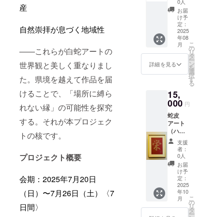
20㎜ 白
0人
産
蛇アー
お届
ト写真
け予
入りア
定：
自然崇拝が息づく地域性
クリル
2025
年08
ブロッ
こ
月
ク
の
——これらが白蛇アートの
リ
タ
ー
ン
世界観と美しく重なりまし
詳細を見る
を
選
択
た。県境を越えて作品を届
す
る
けることで、「場所に縛ら
15,
000
円
れない縁」の可能性を探究
蛇皮
する。それが本プロジェク
アート
（ハガ
トの核です。
キサイ
支援
ズ・額
者：
付き）
プロジェクト概要
0人
※文字を
お届
選ぶこ
け予
とはで
会期：2025年7月20日
定：
きませ
2025
（日）〜7月26日（土）〈7
年10
ん
こ
月
の
日間〉
リ
タ
ー