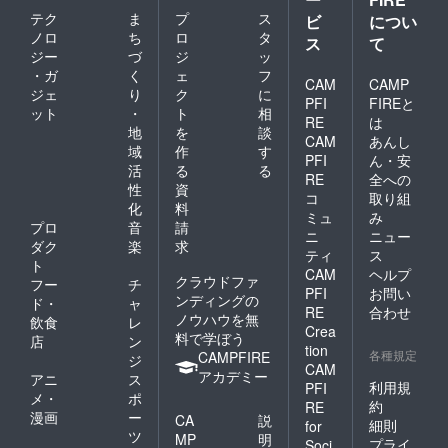
テク
ま
プ
ス
ビ
につい
ノロ
ち
ロ
タ
ス
て
ジー
づ
ジ
ッ
・ガ
く
ェ
フ
CAM
CAMP
ジェ
り
ク
に
PFI
FIREと
ット
・
ト
相
RE
は
地
を
談
CAM
あんし
域
作
す
PFI
ん・安
活
る
る
RE
全への
性
資
コ
取り組
化
料
ミュ
み
プロ
音
請
ニ
ニュー
ダク
楽
求
ティ
ス
ト
CAM
ヘルプ
クラウドファ
フー
チ
PFI
お問い
ンディングの
ド・
ャ
RE
合わせ
ノウハウを無
飲食
レ
Crea
料で学ぼう
店
ン
tion
各種規定
CAMPFIRE
ジ
CAM
アカデミー
アニ
ス
利用規
PFI
メ・
ポ
約
RE
漫画
ー
CA
説
細則
for
ツ
MP
明
プライ
Soci