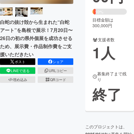
まちづくり・地域活性化
10%
目標金額は
白蛇の抜け殻から生まれた“白蛇
300,000円
アート”を島根で展示！7月20日〜
CAMPFIRE for Social Good
CAMPFIRE Creation
26日の初の県外個展を成功させる
CAMPFIREふるさと納税
machi-ya
コミュニティ
支援者数
1
人
ため、展示費・作品制作費をご支
援いただきたい
ポスト
シェア
LINEで送る
URLコピー
募集終了まで残
り
埋め込み
QRコード
終了
このプロジェクトは、