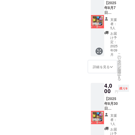
【2025
てかわ
観光や
年8月7
いいピ
自由研
日
カっと
究にオ
（木）
光る漆
ススメ♪
支援
14時~開
喰磨き
・支援
者：
催 漆喰
だんご
者様の
5人
磨き☆
作りに
交通費
お届
ピカリ
ご招待
や滞在
け予
だんご
しま
定：
費は各
作りイ
2025
す。 ・
自でご
年09
ベント
日程：
負担く
こ
月
ご招
2025年
の
ださい
リ
待】 人
8月7日
タ
ー
形の久
（木）
ン
詳細を見る
を
月浅草
10時
選
択
橋総本
~（約40
す
る
店にて
分） ・
4,0
独自新
場所：
残り9
開発！
00
人形の
円
の軽く
久月浅
【2025
てかわ
草橋総
年8月30
いいピ
本店
日
カっと
（東京
（土）
光る漆
都台東
支援
10時~開
喰磨き
区柳橋
者：
催 漆喰
だんご
1-20-
1人
磨き☆
作りに
4） ・
お届
ピカリ
ご招待
夏休み
け予