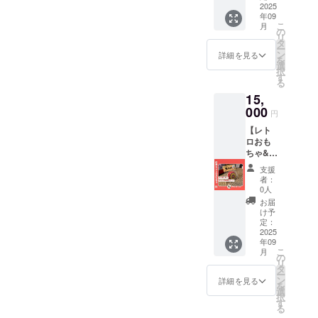
アート
2025
8月7日
年09
作りイ
（木）
こ
月
ベント
10時
の
リ
ご招
~（約
タ
ー
待】 人
120〜
ン
詳細を見る
を
形の久
180分）
選
択
月浅草
・場
す
る
橋総本
所：人
15,
店にて
形の久
世界に
000
月浅草
円
一つだ
橋総本
【レト
けの琉
店（東
ロおも
球漆喰
京都台
ちゃ&わ
アート
東区柳
たつむ
作りに
橋1-20-
支援
応
ご招待
4） ・
者：
援！】
しま
夏休み
0人
木の
す。 ・
の浅草
お届
ヨー
日程：
観光や
け予
ヨー イ
2025年
定：
自由研
ベント
2025
8月30日
究にオ
年09
にいけ
（土）
ススメ♪
こ
月
ないけ
10時
の
・支援
リ
ど応援
~（約
タ
者様の
ー
した
120〜
ン
交通費
詳細を見る
を
い！ と
180分）
選
や滞在
択
いう方
・場
す
費は各
る
向け 昔
所：人
自でご