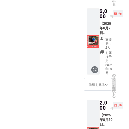
日本人
す
る
形作り
2,0
の伝統
残り8
技術を
00
円
学ぼ
【2025
う！ ・
年8月7
日程：
日
2025年
（木）
8月7日
支援
14時~開
（木）
者：
催 木目
10時
2人
込みま
~（約40
お届
り作り
分） ・
け予
イベン
場所：
定：
トご招
2025
人形の
年09
待】 人
久月浅
こ
月
形の久
草橋総
の
リ
月浅草
本店
タ
ー
橋総本
（東京
ン
詳細を見る
を
店にて
都台東
選
択
日本人
区柳橋
す
る
形作り
1-20-
2,0
の伝統
4） ・
残り9
技術を
00
夏休み
円
学ぼ
の浅草
【2025
う！ ・
観光や
年8月30
日程：
自由研
日
2025年
究にオ
（土）