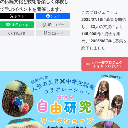
の伝統文化と技術を楽しく体験し
て学ぶイベントを開催します。
このプロジェクトは、
ポスト
シェア
2025/07/18
に募集を開始
LINEで送る
URLコピー
し、
33
人の支援により
145,000
円の資金を集
埋め込み
QRコード
め、
2025/08/30
に募集を
終了しました
もう一度プロジェク
トをやってほしい