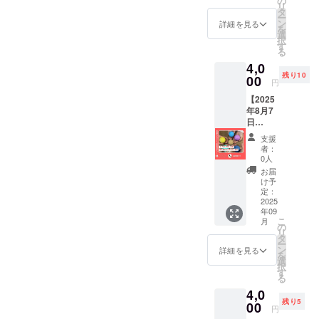
の
ださい
リ
月浅草
本店
タ
ー
橋総本
（東京
ン
詳細を見る
を
店にて
都台東
選
択
日本人
区柳橋
す
る
形作り
1-20-
4,0
の伝統
4） ・
残り10
技術を
00
夏休み
円
学ぼ
の浅草
【2025
う！ ・
観光や
年8月7
日程：
自由研
日
2025年
究にオ
（木）
8月30日
ススメ♪
支援
10時~開
（土）
・支援
者：
催 漆喰
14時
者様の
0人
磨き☆
~（約40
交通費
お届
ピカリ
分） ・
や滞在
け予
だんご
場所：
定：
費は各
作りイ
2025
人形の
自でご
年09
ベント
久月浅
負担く
こ
月
ご招
草橋総
の
ださい
リ
待】 人
本店
タ
ー
形の久
（東京
ン
詳細を見る
を
月浅草
都台東
選
択
橋総本
区柳橋
す
る
店にて
1-20-
4,0
独自新
4） ・
残り5
開発！
00
夏休み
円
の軽く
の浅草