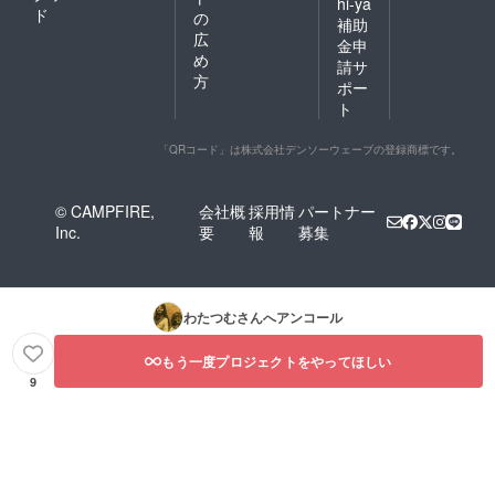
hi-ya
ド
の
補助
広
金申
め
請サ
方
ポー
ト
「QRコード」は株式会社デンソーウェーブの登録商標です。
© CAMPFIRE,
会社概
採用情
パートナー
Inc.
要
報
募集
わたつむ
さんへアンコール
もう一度プロジェクトをやってほしい
9