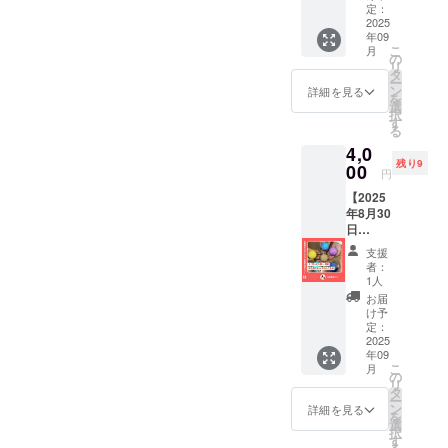
だんご
しま
定：
の浅草
作りイ
2025
す。 ・
観光や
年09
ベント
日程：
自由研
こ
月
ご招
2025年
の
究にオ
リ
待】 人
8月7日
タ
ススメ♪
ー
形の久
（木）
ン
・支援
詳細を見る
を
月浅草
14時
選
者様の
択
橋総本
~（約40
す
交通費
る
店にて
分） ・
や滞在
4,0
独自新
場所：
費は各
残り9
開発！
00
人形の
自でご
円
の軽く
久月浅
負担く
【2025
てかわ
草橋総
ださい
年8月30
いいピ
本店
日
カっと
（東京
（土）
光る漆
都台東
支援
14時~開
喰磨き
区柳橋
者：
催 漆喰
だんご
1-20-
1人
磨き☆
作りに
4） ・
お届
ピカリ
ご招待
夏休み
け予
だんご
しま
定：
の浅草
作りイ
2025
す。 ・
観光や
年09
ベント
日程：
自由研
こ
月
ご招
2025年
の
究にオ
リ
待】 人
8月30日
タ
ススメ♪
ー
形の久
（土）
ン
・支援
詳細を見る
を
月浅草
10時
選
者様の
択
橋総本
~（約40
す
交通費