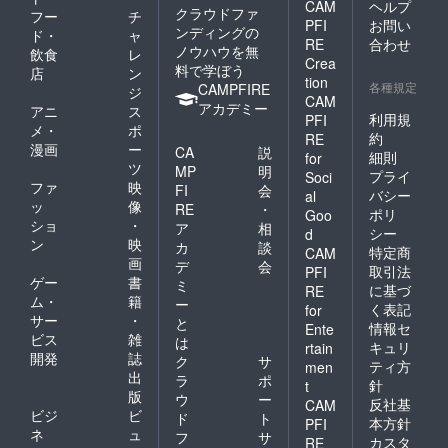
CAM
ヘルプ
クラウドファ
フー
チ
PFI
お問い
ンディングの
ド・
ャ
RE
合わせ
ノウハウを無
飲食
レ
Crea
料で学ぼう
店
ン
tion
各種規定
CAMPFIRE
ジ
CAM
アカデミー
アニ
ス
利用規
PFI
メ・
ポ
約
RE
漫画
ー
CA
説
細則
for
ツ
MP
明
プライ
Soci
ファ
映
FI
会
バシー
al
ッ
像
RE
・
ポリ
Goo
ショ
・
ア
相
シー
d
ン
映
カ
談
特定商
CAM
画
デ
会
取引法
PFI
ゲー
書
ミ
に基づ
RE
ム・
籍
ー
く表記
for
サー
・
と
情報セ
Ente
ビス
雑
は
キュリ
rtain
開発
誌
ク
サ
ティ方
men
出
ラ
ポ
針
t
版
ウ
ー
反社基
CAM
ビジ
ビ
ド
ト
本方針
PFI
ネ
ュ
フ
サ
カスタ
RE