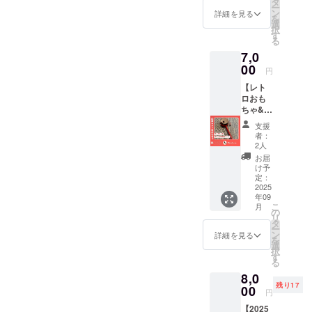
タ
ー
ど応援
ン
詳細を見る
を
した
選
択
い！ と
す
る
いう方
7,0
向け 昔
なつか
00
円
しレト
【レト
ロおも
ロおも
ちゃ＆
ちゃ&わ
お礼＆
たつむ
活動報
支援
応
告メー
者：
援！】
ルのリ
2人
でんで
ターン
お届
ん太鼓
プラン
け予
イベン
です♪
定：
トにい
2025
年09
けない
こ
月
けど応
の
リ
援した
タ
ー
い！ と
ン
詳細を見る
を
いう方
選
択
向け 昔
す
る
なつか
8,0
しレト
残り17
ロおも
00
円
ちゃ＆
【2025
お礼＆