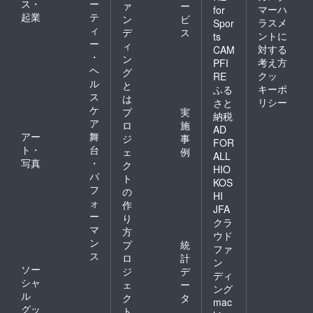
ス・
ー
ァ
ー
マーハ
for
起業
テ
ン
ビ
ラスメ
Spor
ィ
デ
ス
ントに
ts
ー
ィ
対する
CAM
・
ン
考え方
PFI
ヘ
グ
クッ
RE
ル
と
キーポ
ふる
ス
は
リシー
さと
ケ
プ
実
納税
ア
ロ
施
AD
アー
舞
ジ
事
FOR
ト・
台
ェ
例
ALL
写真
・
ク
HIO
パ
ト
KOS
フ
の
HI
ォ
作
JFA
ー
り
クラ
マ
方
ウド
ン
プ
統
ファ
ス
ロ
計
ン
ソー
ジ
デ
ディ
シャ
ェ
ー
ング
ル
ク
タ
mac
グッ
ト