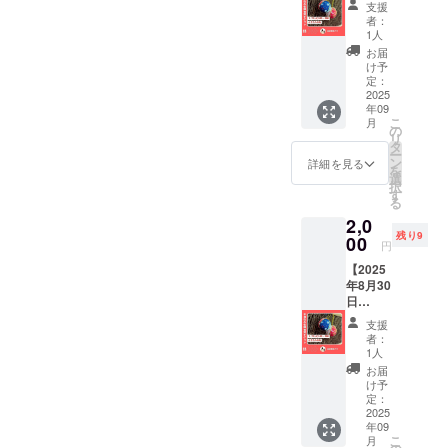
8月7日
ススメ♪
支援
10時~開
（木）
・支援
者：
催 木目
14時
者様の
1人
込みま
~（約40
交通費
お届
り作り
分） ・
や滞在
け予
イベン
場所：
定：
費は各
トご招
2025
人形の
自でご
年09
待】 人
久月浅
負担く
こ
月
形の久
草橋総
の
ださい
リ
月浅草
本店
タ
ー
橋総本
（東京
ン
詳細を見る
を
店にて
都台東
選
択
日本人
区柳橋
す
る
形作り
1-20-
2,0
の伝統
4） ・
残り9
技術を
00
夏休み
円
学ぼ
の浅草
【2025
う！ ・
観光や
年8月30
日程：
自由研
日
2025年
究にオ
（土）
8月30日
ススメ♪
支援
14時~開
（土）
・支援
者：
催 木目
10時
者様の
1人
込みま
~（約40
交通費
お届
り作り
分） ・
や滞在
け予
イベン
場所：
定：
費は各
トご招
2025
人形の
自でご
年09
待】 人
久月浅
負担く
こ
月
形の久
草橋総