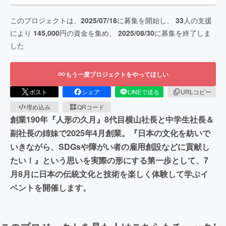
このプロジェクトは、
2025/07/18
に募集を開始し、
33
人の支援
により
145,000
円の資金を集め、
2025/08/30
に募集を終了しま
した
もう一度プロジェクトをやってほしい
ポスト
シェア
LINEで送る
URLコピー
埋め込み
QRコード
創業190年『人形の久月』8代目横山社長と中学生社長＆
副社長の姉妹で2025年4月創業。『日本の文化を紡いで
いきながら、SDGsや障がい者の雇用創設などに貢献し
たい！』という思いを実際の形にする第一歩として、7
月8月に日本の伝統文化と技術を楽しく体験して学ぶイ
ベントを開催します。