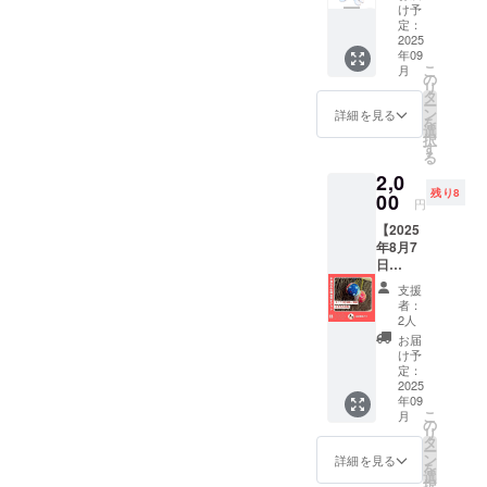
気持ち
け予
を込め
定：
て、お
2025
年09
礼の
こ
月
メッ
の
リ
セージ
タ
ー
をお送
ン
詳細を見る
を
りしま
選
択
す。
す
る
2,0
残り8
00
円
【2025
年8月7
日
（木）
支援
10時~開
者：
催 木目
2人
込みま
お届
り作り
け予
イベン
定：
トご招
2025
年09
待】 人
こ
月
形の久
の
リ
月浅草
タ
ー
橋総本
ン
詳細を見る
を
店にて
選
択