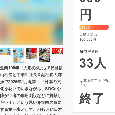
円
まちづくり・地域活性化
CAMPFIRE for Social Good
CAMPFIRE Creation
145%
CAMPFIREふるさと納税
machi-ya
コミュニティ
目標金額は
100,000円
支援者数
33
人
創業190年『人形の久月』8代目横
山社長と中学生社長＆副社長の姉
募集終了まで残
妹で2025年4月創業。『日本の文
り
化を紡いでいきながら、SDGsや
終了
障がい者の雇用創設などに貢献し
たい！』という思いを実際の形に
する第一歩として、7月8月に日本