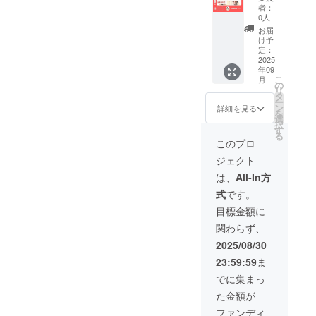
報告
援！】
者：
メール
甲冑の
0人
のリ
面具
お届
ターン
面頬
け予
プラン
（めん
定：
です♪
ぽお）
2025
年09
直接お
こ
月
渡し イ
の
リ
ベント
タ
ー
にいけ
ン
詳細を見る
を
ないけ
選
択
ど応援
す
る
した
このプロ
い！ と
ジェクト
いう方
向け こ
は、
All-In方
れであ
式
です。
なたも
挑戦者
目標金額に
の証！
関わらず、
社長と
副社長
2025/08/30
が面頬
23:59:59
ま
（めん
ぽお）
でに集まっ
を直接
た金額が
お渡し
してお
ファンディ