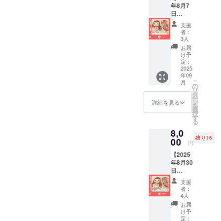
年8月7
活動報
日
告メー
（木）
ルのリ
支援
10時~開
ターン
者：
催 独自
プラン
3人
新開
です♪
お届
発！琉
け予
球漆喰
定：
アート
2025
年09
作りイ
こ
月
ベント
の
リ
ご招
タ
ー
待】 人
ン
詳細を見る
を
形の久
選
択
月浅草
す
る
橋総本
8,0
店にて
残り16
世界に
00
円
一つだ
【2025
けの琉
年8月30
球漆喰
日
アート
（土）
作りに
支援
10時~開
ご招待
者：
催 独自
しま
4人
新開
す。 ・
お届
発！琉
日程：
け予
球漆喰
2025年
定：