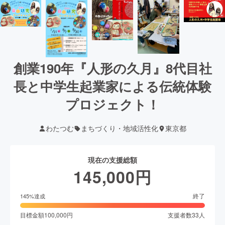
創業190年『人形の久月』8代目社
長と中学生起業家による伝統体験
プロジェクト！
わたつむ
まちづくり・地域活性化
東京都
現在の支援総額
145,000
円
終了
145
%達成
目標金額
100,000
円
支援者数
33
人