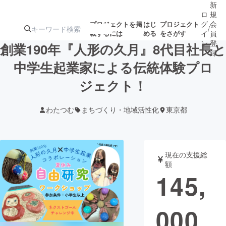
新
ロ
規
グ
会
プロジェクトを掲
はじ
プロジェクト
/
載するには
める
をさがす
イ
員
ン
登
創業190年『人形の久月』8代目社長と
録
中学生起業家による伝統体験プロ
ジェクト！
人気のプロ
注目のリ
注目の新着プロ
募集終了が近いプ
もうすぐ公開
ジェクト
ターン
ジェクト
ロジェクト
されます
わたつむ
まちづくり・地域活性化
東京都
アート・写真
音楽
現在の支援総
テクノロジー・ガジェット
ゲーム・サ
額
145,
映像・映画
書籍・雑誌
000
ビジネス・起業
チャレンジ