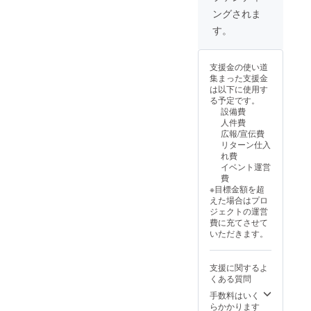
礼をす
ングされま
るリ
ターン
す。
プラン
です♪
写真は
支援金の使い道
子供用
集まった支援金
の面頬
は以下に使用す
（めん
る予定です。
ぽお）
設備費
です。
人件費
大人用
広報/宣伝費
もござ
リターン仕入
います
れ費
のでご
イベント運営
相談く
費
ださ
※目標金額を超
い。
えた場合はプロ
ジェクトの運営
費に充てさせて
いただきます。
支援に関するよ
くある質問
手数料はいく
らかかります