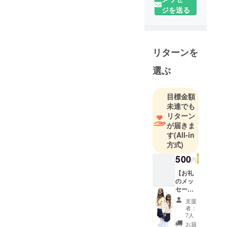
ジを送る
リターンを
選ぶ
目標金額
未達でも
リターン
が届きま
す
(All-in
方式)
500
円
【お礼
のメッ
セー
ジ】 ご
支援
支援に
者：
対する
7人
感謝の
お届