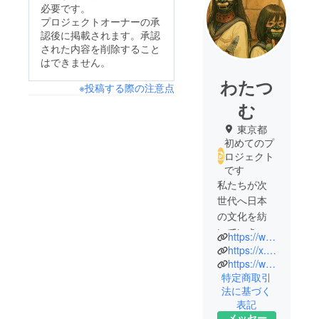
必要です。
プロジェクトオーナーの承
認後に掲載されます。承認
された内容を削除すること
はできません。
わたつ
※投稿する際の注意点
む
東京都
初めてのプ
ロジェクト
です
私たちが次
世代へ日本
の文化を紡
いでいきた
https://www.instagram.com/wata_tsumu?igsh=MTVzMm40NmNmcmVoaA%3D%3D&utm_source=qr
いという思
https://x.com/wata_tsumu?s=21&t=__RK-aspCqRt6DUXSIAuDA
いから作っ
https://www.tiktok.com/@wata_tsumu?_t=ZS-8yHQ7fL0887&_r=1
特定商取引
法に基づく
表記
メッセー