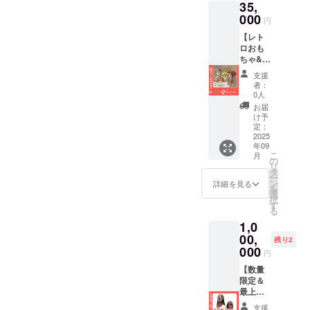
35,
なつか
形の久
負担く
しレト
000
月浅草
ださい
円
ロおも
橋総本
【レト
ちゃ＆
店（東
ロおも
お礼＆
京都台
ちゃ&わ
活動報
東区柳
たつむ
告メー
橋1-20-
支援
応
ルのリ
4） ・
者：
援！】
ターン
夏休み
0人
おも
プラン
の浅草
お届
ちゃフ
です♪
観光や
け予
ルセッ
定：
自由研
トのお
2025
究にオ
年09
得セッ
ススメ♪
こ
月
ト イベ
の
・支援
リ
ントに
タ
者様の
ー
いけな
ン
交通費
詳細を見る
を
いけど
選
や滞在
択
応援し
す
費は各
る
たい！
自でご
1,0
という
負担く
方向け
00,
ださ
残り2
昔なつ
000
い。
円
かしレ
トロお
【数量
もちゃ
限定＆
＆お礼
最上級
＆活動
応
支援