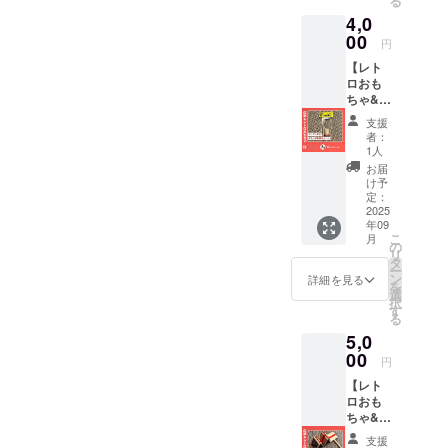
る
店にて
分） ・
や滞在
4,0
独自新
場所：
費は各
開発！
00
人形の
自でご
円
の軽く
久月浅
負担く
【レト
てかわ
草橋総
ださい
ロおも
いいピ
本店
ちゃ&わ
カっと
（東京
たつむ
光る漆
都台東
支援
応
喰磨き
区柳橋
者：
援！】
だんご
1-20-
1人
回すと
作りに
4） ・
お届
鳴き声
ご招待
夏休み
け予
がする
しま
定：
の浅草
ミンミ
2025
す。 ・
観光や
年09
ンぜみ
日程：
自由研
こ
月
イベン
2025年
の
究にオ
リ
トにい
8月30日
タ
ススメ♪
ー
けない
（土）
ン
・支援
詳細を見る
を
けど応
14時
選
者様の
択
援した
~（約40
す
交通費
る
い！ と
分） ・
や滞在
5,0
いう方
場所：
費は各
向け 昔
00
人形の
自でご
円
なつか
久月浅
負担く
【レト
しレト
草橋総
ださい
ロおも
ロおも
本店
ちゃ&わ
ちゃ＆
（東京
たつむ
お礼＆
都台東
支援