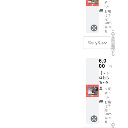
応
活動報
区柳橋
者：
援！】
告メー
1-20-
3人
ぱたぱ
ルのリ
4） ・
お届
たおも
ターン
夏休み
け予
ちゃ イ
プラン
定：
の浅草
ベント
2025
です♪
観光や
年09
にいけ
自由研
こ
月
ないけ
の
究にオ
リ
ど応援
タ
ススメ♪
ー
した
ン
・支援
詳細を見る
を
い！ と
選
者様の
択
いう方
す
交通費
る
向け 昔
や滞在
6,0
なつか
費は各
しレト
00
自でご
円
ロおも
負担く
【レト
ちゃ＆
ださい
ロおも
お礼＆
ちゃ&わ
活動報
たつむ
告メー
支援
応
ルのリ
者：
援！】
ターン
0人
動くキ
プラン
お届
ツツキ
です♪
け予
おも
定：
ちゃ イ
2025
年09
ベント
こ
月
にいけ
の
リ
ないけ