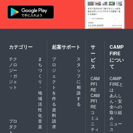
カテゴリー
起案サポート
サ
CAMP
ー
FIRE
テク
ま
プ
ス
ビ
につい
ノロ
ち
ロ
タ
ス
て
ジー
づ
ジ
ッ
・ガ
く
ェ
フ
CAM
CAMP
ジェ
り
ク
に
PFI
FIREと
ット
・
ト
相
RE
は
地
を
談
CAM
あんし
域
作
す
PFI
ん・安
活
る
る
RE
全への
性
資
コ
取り組
化
料
ミュ
み
プロ
音
請
ニ
ニュー
ダク
楽
求
ティ
ス
ト