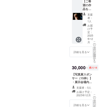
【ご希
六切り
望の作
（A4）
品を
・四切
オー
り・ワ
支援
ダープ
イド四
者：
リント
切り・
1人
（額装
A3 ※後
お届
付
日配送
け予
き）】
となる
定：
+直筆
2025
為、住
年12
メッ
所・氏
こ
月
セージ
名・電
の
リ
※作品の
話番号
タ
ー
印刷可
を頂戴
ン
詳細を見る
を
能サイ
しま
選
択
ズ ー L
す。
す
る
判・2L
判・六
30,000
円
残り15
切り・
ワイド
【写真展スポン
六切り
サー（15枠）】
（A4）
・展示会場内に
・四切
「写真展のスポ
支援者：0人
り・ワ
ンサー」として
お届け予定：
イド四
紹介 ・企業名・
こ
2025年12月
切り・
の
ロゴ掲載 掲載期
リ
A3 ※後
タ
間 : 写真展開催
ー
日配送
ン
中（4日間） 掲
詳細を見る
を