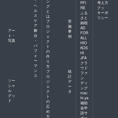
・
ン
考え方
PFI
ヘ
グ
クッ
RE
ル
と
キーポ
ふる
ス
は
リシー
さと
ケ
プ
実
納税
ア
ロ
施
AD
アー
舞
ジ
事
FOR
ト・
台
ェ
例
ALL
写真
・
ク
HIO
パ
ト
KOS
フ
の
HI
ォ
作
JFA
ー
り
クラ
マ
方
ウド
ン
プ
統
ファ
ス
ロ
計
ン
ソー
ジ
デ
ディ
シャ
ェ
ー
ング
ル
ク
タ
mac
グッ
ト
hi-ya
ド
の
補助
広
金申
め
請サ
方
ポー