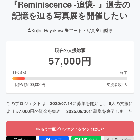
『Reminiscence -追憶- 』過去の
記憶を辿る写真展を開催したい
Kojiro Hayakawa
アート・写真
山梨県
現在の支援総額
57,000
円
終了
11
%達成
目標金額
500,000
円
支援者数
6
人
このプロジェクトは、
2025/07/14
に募集を開始し、
6
人の支援に
より
57,000
円の資金を集め、
2025/09/30
に募集を終了しました
もう一度プロジェクトをやってほしい
ポスト
シェア
LINEで送る
URLコピー