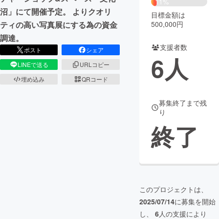
11%
沼」にて開催予定。 よりクオリ
目標金額は
まちづくり・地域活性化
500,000円
ティの高い写真展にする為の資金
調達。
支援者数
CAMPFIRE for Social Good
CAMPFIRE Creation
ポスト
シェア
6
人
CAMPFIREふるさと納税
machi-ya
コミュニティ
LINEで送る
URLコピー
埋め込み
QRコード
募集終了まで残
り
終了
このプロジェクトは、
2025/07/14
に募集を開始
し、
6
人の支援により