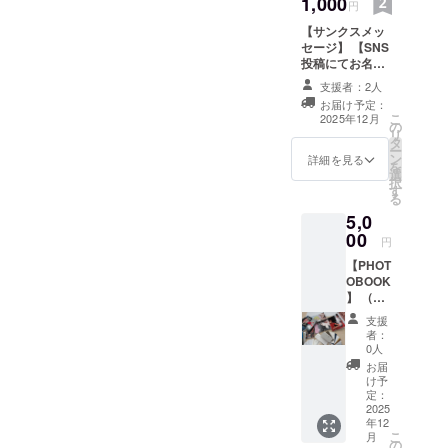
1,000
円
【サンクスメッ
セージ】 【SNS
投稿にてお名前
掲載（希望
支援者：2人
者）】 ・掲載期
お届け予定：
間：プロジェク
こ
2025年12月
の
ト終了後の初回
リ
タ
投稿から無期限
ー
ン
・注意事項：支
詳細を見る
を
選
援時、必ず備考
択
す
欄に掲載を希望
る
されるお名前を
5,0
ご記入ください
00
円
【PHOT
OBOOK
】 （展
示会へ
支援
選定さ
者：
れな
0人
かった
お届
作品を
け予
含む）
定：
※後日郵
2025
年12
送とな
こ
月
る為、
の