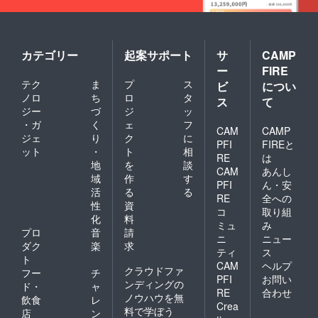
カテゴリー
起案サポート
サ
CAMP
ー
FIRE
テク
ま
プ
ス
ビ
につい
ノロ
ち
ロ
タ
ス
て
ジー
づ
ジ
ッ
・ガ
く
ェ
フ
CAM
CAMP
ジェ
り
ク
に
PFI
FIREと
ット
・
ト
相
RE
は
地
を
談
CAM
あんし
域
作
す
PFI
ん・安
活
る
る
RE
全への
性
資
コ
取り組
化
料
ミュ
み
プロ
音
請
ニ
ニュー
ダク
楽
求
ティ
ス
ト
CAM
ヘルプ
クラウドファ
フー
チ
PFI
お問い
ンディングの
ド・
ャ
RE
合わせ
ノウハウを無
飲食
レ
Crea
料で学ぼう
店
ン