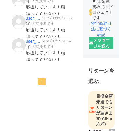
3件
の支援者です
山梨県
応援しています！頑
初めてのプ
ロジェクト
張ってください！
です
user_094caeb8b1c4
2025/08/29 03:06
特定商取引
3件
の支援者です
法に基づく
応援しています！頑
表記
張ってください！
メッセー
user_06e81d8cb4b4
2025/07/15 20:57
ジを送る
1件
の支援者です
応援しています！頑
張ってください！
リターンを
選ぶ
1
目標金額
未達でも
リターン
が届きま
す
(All-in
方式)