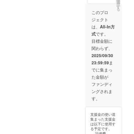
となる
選
載方法 : 会場掲
択
為、住
す
示物にて「写真
る
所・氏
展のスポン
このプロ
名・電
サー」として、
ジェクト
話番号
企業名・ロゴを
を頂戴
掲載 注意事項 :
は、
All-In方
しま
支援時、必ず備
式
です。
す。
考欄にメールア
ドレスをご記入
目標金額に
下さい。 ロゴ
関わらず、
データ等のご連
絡をメールにて
2025/09/30
ご案内させてい
23:59:59
ま
ただきます。
でに集まっ
た金額が
ファンディ
ングされま
す。
支援金の使い道
集まった支援金
は以下に使用す
る予定です。
設備費