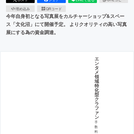
埋め込み
QRコード
今年自身初となる写真展をカルチャーショップ&スペー
ス「文化沼」にて開催予定。 よりクオリティの高い写真
展にする為の資金調達。
エ
ン
タ
メ
領
域
特
化
型
ク
ラ
フ
ァ
ン
手
数
料