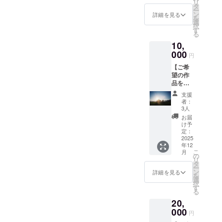
リ
住所・
タ
ー
氏名・
ン
詳細を見る
を
電話番
選
択
号を頂
す
る
戴しま
10,
す。
000
円
【ご希
望の作
品を
オー
支援
ダープ
者：
リント
3人
（額装
お届
な
け予
し）】
定：
+直筆
2025
年12
メッ
こ
月
セージ
の
リ
※作品の
タ
ー
印刷可
ン
詳細を見る
を
能サイ
選
択
ズ ー L
す
る
判・2L
20,
判・六
切り・
000
円
ワイド