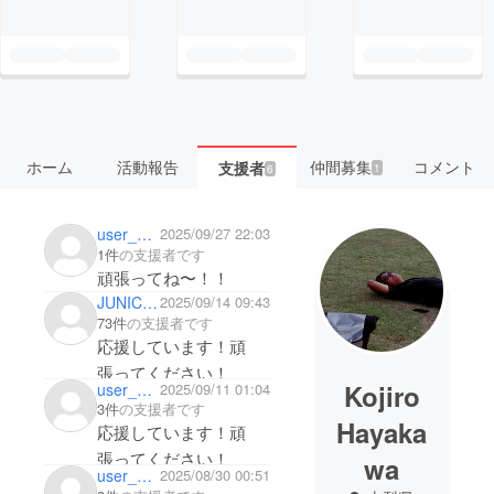
ホーム
活動報告
仲間募集
コメント
支援者
1
6
user_974d37eebf04
2025/09/27 22:03
1件
の支援者です
頑張ってね〜！！
JUNICHI_HINATA
2025/09/14 09:43
73件
の支援者です
応援しています！頑
張ってください！
Kojiro
user_094caeb8b1c4
2025/09/11 01:04
3件
の支援者です
Hayaka
応援しています！頑
張ってください！
wa
user_094caeb8b1c4
2025/08/30 00:51