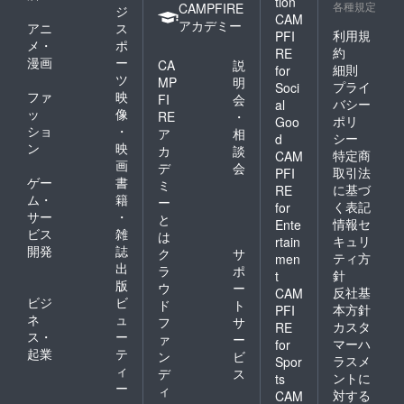
tion
各種規定
CAMPFIRE
ジ
CAM
アカデミー
アニ
ス
利用規
PFI
メ・
ポ
約
RE
漫画
ー
CA
説
細則
for
ツ
MP
明
プライ
Soci
ファ
映
FI
会
バシー
al
ッ
像
RE
・
ポリ
Goo
ショ
・
ア
相
シー
d
ン
映
カ
談
特定商
CAM
画
デ
会
取引法
PFI
ゲー
書
ミ
に基づ
RE
ム・
籍
ー
く表記
for
サー
・
と
情報セ
Ente
ビス
雑
は
キュリ
rtain
開発
誌
ク
サ
ティ方
men
出
ラ
ポ
針
t
版
ウ
ー
反社基
CAM
ビジ
ビ
ド
ト
本方針
PFI
ネ
ュ
フ
サ
カスタ
RE
ス・
ー
ァ
ー
マーハ
for
起業
テ
ン
ビ
ラスメ
Spor
ィ
デ
ス
ントに
ts
ー
ィ
対する
CAM