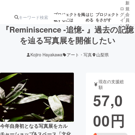
新
ロ
規
グ
会
プロジェクトを掲
はじ
プロジェクト
/
載するには
める
をさがす
イ
員
ン
登
『Reminiscence -追憶- 』過去の記憶
録
を辿る写真展を開催したい
人気のプロ
注目のリ
注目の新着プロ
募集終了が近いプ
もうすぐ公開
Kojiro Hayakawa
アート・写真
山梨県
ジェクト
ターン
ジェクト
ロジェクト
されます
アート・写真
音楽
現在の支援総
額
57,0
テクノロジー・ガジェット
ゲーム・サ
00
円
映像・映画
書籍・雑誌
今年自身初となる写真展をカル
ビジネス・起業
チャレンジ
チャーショップ&スペース「文化