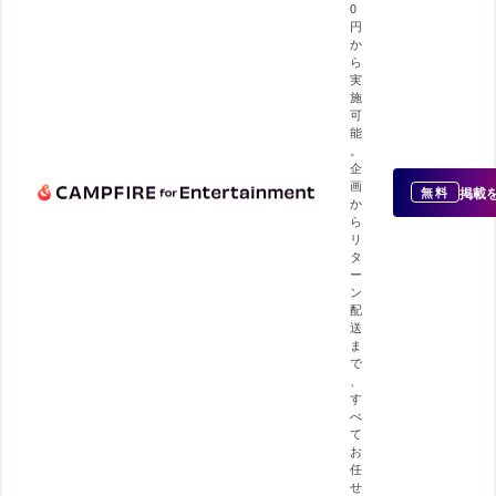
0
円
か
ら
実
施
可
能
。
企
画
掲載
無料
か
ら
リ
タ
ー
ン
配
送
ま
で
、
す
べ
て
お
任
せ