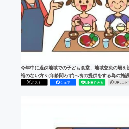
まちづくり・地域活性化
今年中に過疎地域での子ども食堂、地域交流の場を
裕のない方々(年齢問わず)へ食の提供をする為の施
ポスト
シェア
LINEで送る
URLコ