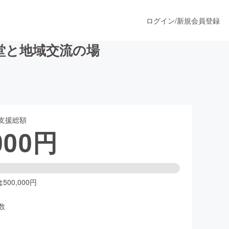
ログイン
/
新規会員登録
堂と地域交流の場
うすぐ公開されます
支援総額
プロダクト
000
円
ファッション
スポーツ
00,000円
数
ア
ソーシャルグッド
人