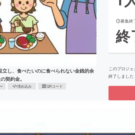
募集終
CAMPFIRE for Social Good
CAMPFIRE Creation
終
CAMPFIREふるさと納税
machi-ya
コミュニティ
このプロジェ
設立し、食べたいのに食べられない金銭的余
終了しました
設の契約金。
ピー
埋め込み
QRコード