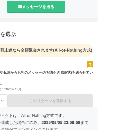
メッセージを送る
を選ぶ
金額未達なら全額返金されます
(All-or-Nothing方式)
や私達からお礼のメッセージ(写真付き感謝状)を送らせてい
人
：2025年12月
このリターンを選択する
る
クトは、All-or-Nothing方式です。
を達成した場合にのみ、
2025/08/05 23:59:59
まで
た金額がファンディングされます。