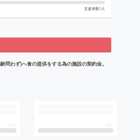
支援者数
1
人
齢問わず)へ食の提供をする為の施設の契約金。