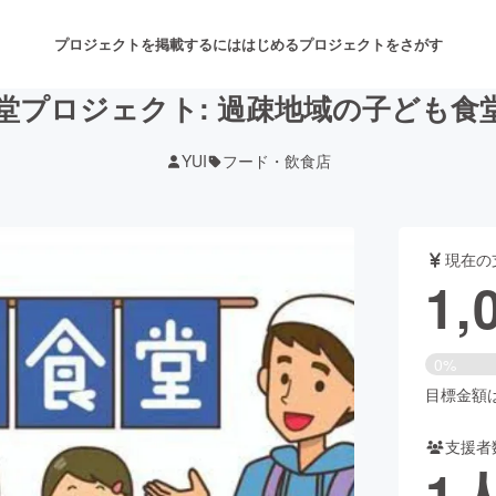
プロジェクトを掲載するには
はじめる
プロジェクトをさがす
堂プロジェクト: 過疎地域の子ども食
YUI
フード・飲食店
注目のリターン
注目の新着プロジェクト
募集終了が近いプロジェクト
も
現在の
音楽
舞台・パフォーマンス
1,
ゲーム・サービス開発
フード・飲食店
0%
書籍・雑誌出版
アニメ・漫画
目標金額は5
支援者
チャレンジ
ビューティー・ヘルスケ
1