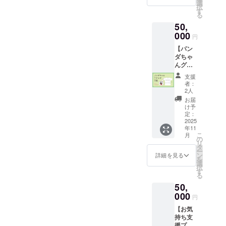
・お礼
選
択
のメッ
す
る
セージ
50,
・絵本
『門前
000
円
のパン
【パン
ダちゃ
ダちゃ
ん』1冊
んグッ
・ゲス
ズで支
トハウ
支援
援！オ
ス黒島
者：
リジナ
様で使
2人
ルデザ
える
お届
インＴ
「応援
け予
シャツ
チケッ
定：
5枚セッ
2025
ト」1枚
年11
ト】 ・
（目
こ
月
お礼の
安：1万
の
リ
メッ
円相
タ
ー
セージ
当）
ン
詳細を見る
を
・オリ
※SUP・
選
択
ジナル
BBQな
す
る
デザイ
ど、ゲ
50,
ンＴ
ストハ
シャツ
000
ウス黒
円
（男女
島様が
【お気
兼用）5
提供す
持ち支
点 サ
る体験
援プラ
イズ展