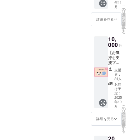
年11
・お礼
多少の
こ
月
のメッ
前後あ
の
リ
セージ
り）
タ
ー
・オリ
加工：
ン
詳細を見る
を
ジナル
地元の
選
択
デザイ
職人に
す
る
ンＴ
よる手
10,
シャツ
づくり
（男女
000
リ
円
兼用）1
ラック
【お気
点 サ
ス効果
持ち支
イズ展
のある
援プラ
開：S,
能登ヒ
ンA：
M, L,XL
バの香
支援
10,000
カ
りを是
者：
円】 こ
ラー：
非お楽
24人
のプラ
ホワイ
しみく
お届
ンは、
ト ※画
ださ
け予
「リ
像は製
定：
い。
ターン
2025
作中の
※自然素
年10
は要ら
イメー
材のた
こ
月
ないけ
ジで
の
め、色
リ
れど応
す。
タ
合いや
ー
援した
ン
木目に
詳細を見る
を
い」と
選
は個体
択
思って
す
差があ
る
くださ
りま
20,
る方の
す。