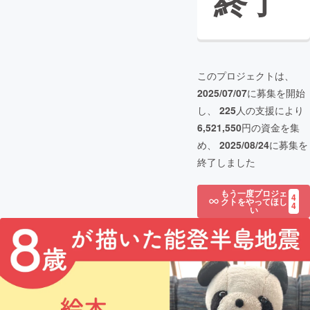
終了
このプロジェクトは、
2025/07/07
に募集を開始
し、
225
人の支援により
6,521,550
円の資金を集
め、
2025/08/24
に募集を
終了しました
もう一度プロジェ
4
クトをやってほし
4
い