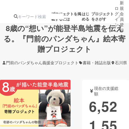
新
ロ
規
グ
会
プロジェクトを掲
はじ
プロジェクト
/
載するには
める
をさがす
イ
員
ン
登
8歳の“想い”が能登半島地震を伝え
録
る。『門前のパンダちゃん』絵本寄
贈プロジェクト
人気のプロ
注目のリ
注目の新着プロ
募集終了が近いプ
もうすぐ公開
ジェクト
ターン
ジェクト
ロジェクト
されます
門前のパンダちゃん義援金プロジェクト
書籍・雑誌出版
石川県
アート・写真
音楽
現在の支援総
テクノロジー・ガジェット
ゲーム・サ
額
6,52
映像・映画
書籍・雑誌
1,55
ビジネス・起業
チャレンジ