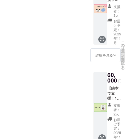
プログ
ンC：
開：S,
ラムの
支援
50,000
M, L,XL
料金に
者：
円】 こ
カ
充てる
3人
のプラ
ラー：
ことが
お届
ンは、
ホワイ
できま
け予
「リ
ト ※画
定：
す。 ・
ターン
2025
像は製
ご希望
年11
は要ら
作中の
の方に
こ
月
ないけ
イメー
の
は、パ
リ
れど応
ジで
タ
ンダ
ー
援した
す。
ン
ちゃん
詳細を見る
を
い」と
選
との記
択
思って
す
念写真
る
くださ
撮影も
60,
る方の
可能で
ための
000
す。
円
プラン
【ご案
【絵本
です。
内とご
で支
心を込
注意】
援！10
めたお
本チ
冊セッ
礼の
ケット
支援
ト】 ・
メッ
は、被
者：
お礼の
セージ
2人
災地で
メッ
をお送
がんば
お届
セージ
りいた
け予
る「ゲ
・「門
しま
定：
ストハ
前のパ
2025
す。 な
ウス黒
年11
ンダ
らびに