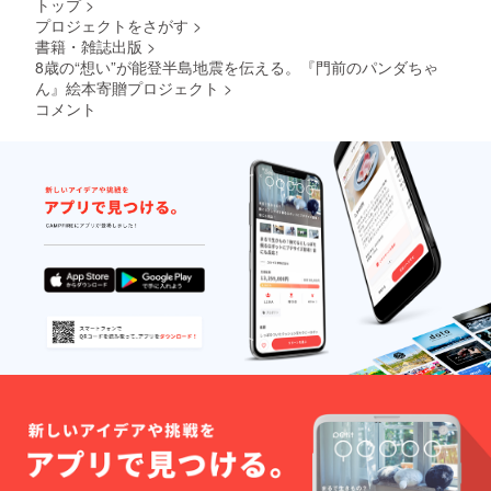
ゲスト
トップ
>
島様へ
ハウス
プロジェクトをさがす
>
直接ご
黒島様
書籍・雑誌出版
>
連絡く
の活動
ださ
8歳の“想い”が能登半島地震を伝える。『門前のパンダちゃ
支援に
い。 ※
ん』絵本寄贈プロジェクト
>
もつな
現地集
コメント
がるよ
合・現
う設計
地解散
してい
となり
ます。
ます
宿泊は
（交通
任意で
費は自
あり、
己負担
あくま
となり
で体験
ます）
チケッ
※チケッ
トとし
トは現
てご活
金との
用くだ
交換や
さい。
お釣り
の受け
取りに
は使用
できま
せん。
【ひと
こと】
絵本の