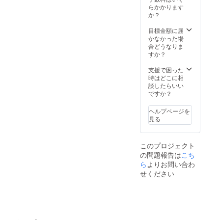
る”。 そ
様ご自
つきま
らかかります
んな時
身にて
して
か？
間が、
お願い
は、反
きっと
いたし
社会的
目標金額に届
心に何
ます。
勢力お
かなかった場
かを届
チケッ
よびそ
合どうなりま
けてく
トは現
れに準
すか？
れるは
地での
ずる団
ずで
SUPや
体・事
支援で困った
す。 ※
BBQな
業者
時はどこに相
本プラ
どの体
（例：
談したらいい
ンは、
験プロ
暴力団
ですか？
絵本
グラム
関係
『門前
の料金
者・風
ヘルプページを
のパン
の一部
俗営業
見る
ダちゃ
に充て
等を主
ん』の
ること
たる事
舞台で
ができ
業とす
ある黒
このプロジェクト
ます。
る法人
島を実
の問題報告は
※宿泊や
など）
こち
際に訪
体験の
からの
ら
よりお問い合わ
れてい
詳細・
お申し
せください
ただく
ご予約
込みは
きっか
は、支
お断り
けとな
援者様
させて
り、被
よりゲ
いただ
災地で
ストハ
きま
頑張る
ウス黒
す。