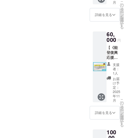
島様」
こ
月
ちゃ
今後の
の
を応援
リ
ん」を
活動報
タ
したい
ー
10冊お
告のレ
ン
詳細を見る
という
を
送りし
ポート
選
気持ち
択
ます。
をご支
す
をカタ
る
1か所
援者様
チにし
60,
へのご
にお送
た、復
送付と
000
りいた
興応援
円
なりま
しま
チケッ
【《能
す。
す。 ※
トで
登復興
お気持
す。 ※
応援チ
ち支援
宿泊費
ケット
プラン
には使
支援
プラ
はA・
者：
用でき
ン》ゲ
B・C・
1人
ませ
ストハ
Dいずれ
お届
ん。宿
ウス黒
もリ
け予
泊およ
島様で
定：
ターン
び体験
使える
2025
の内容
にかか
年11
応援チ
は同じ
る費用
こ
月
ケット
の
です。
は、支
リ
（2名様
タ
援者様
ー
分）】
ン
詳細を見る
ご自身
を
・お礼
選
でご負
択
のメッ
す
担をお
る
セージ
願いい
100
・絵本
たしま
『門前
,00