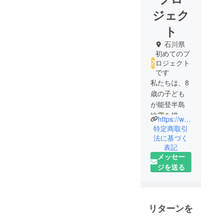
ジェク
ト
石川県
初めてのプ
ロジェクト
です
私たちは、8
歳の子ども
が能登半島
地震を描い
https://www.instagram.com/monzen_panda?igsh=MmpvYnpqMWdtdGVk&utm_source=qr
た絵本「門
特定商取引
前のパンダ
法に基づく
表記
ちゃん」を
メッセー
通じて、地
ジを送る
震の風化を
防ぐ目的
と、未来を
担う子ども
リターンを
達にやさし