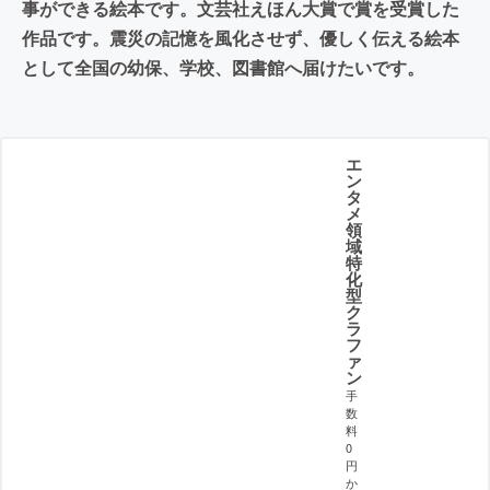
事ができる絵本です。文芸社えほん大賞で賞を受賞した
作品です。震災の記憶を風化させず、優しく伝える絵本
として全国の幼保、学校、図書館へ届けたいです。
エ
ン
タ
メ
領
域
特
化
型
ク
ラ
フ
ァ
ン
手
数
料
0
円
か