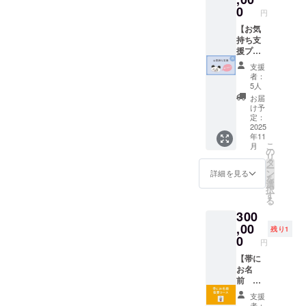
す。ま
のパン
0
た、ご
円
ダちゃ
予約も
ん』２
【お気
支援者
冊 ・ゲ
持ち支
様ご自
ストハ
援プラ
身にて
ウス黒
ンD：
お願い
支援
島様で
100,000
者：
いたし
使える
円】 こ
5人
ます。
「応援
のプラ
お届
チケッ
チケッ
ンは、
け予
トは現
ト」2枚
「リ
定：
地での
（目
ターン
2025
SUPや
年11
安：1枚
は要ら
BBQな
こ
月
あたり1
ないけ
の
どの体
リ
万円相
れど応
タ
験プロ
ー
当）
援した
ン
詳細を見る
グラム
を
※SUP・
い」と
選
の料金
択
BBQな
思って
す
の一部
る
ど、ゲ
くださ
に充て
300
ストハ
る方の
ること
ウス黒
ための
,00
残り1
ができ
島様が
プラン
0
ます。
円
提供す
です。
※宿泊や
る体験
心を込
【帯に
体験の
プログ
めたお
お名
詳細・
ラムの
礼の
前 協
ご予約
料金に
メッ
賛コー
は、支
支援
充てる
セージ
ス】
者：