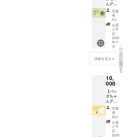
んグッ
ズで支
支援
援！オ
者：
リジナ
9人
ルコー
お届
スター2
け予
個セッ
定：
ト】 ・
2025
年11
お礼の
こ
月
メッ
の
リ
セージ
タ
ー
・パン
ン
詳細を見る
を
ダちゃ
選
択
んが描
す
る
かれた
10,
能登ヒ
バの
000
円
コース
【パン
ター 2
ダちゃ
個 素
んグッ
材：能
ズで支
登ヒバ
支援
援！オ
直
者：
リジナ
径：9セ
24人
ルデザ
ンチ前
お届
インＴ
後（自
け予
シャツ
然素材
定：
1枚】
2025
の為、