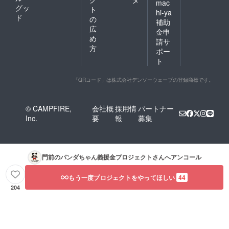
mac
グッ
ト
hi-ya
ド
の
補助
広
金申
め
請サ
方
ポー
ト
「QRコード」は株式会社デンソーウェーブの登録商標です。
© CAMPFIRE,
会社概
採用情
パートナー
Inc.
要
報
募集
門前のパンダちゃん義援金プロジェクト
さんへアンコール
もう一度プロジェクトをやってほしい
44
204