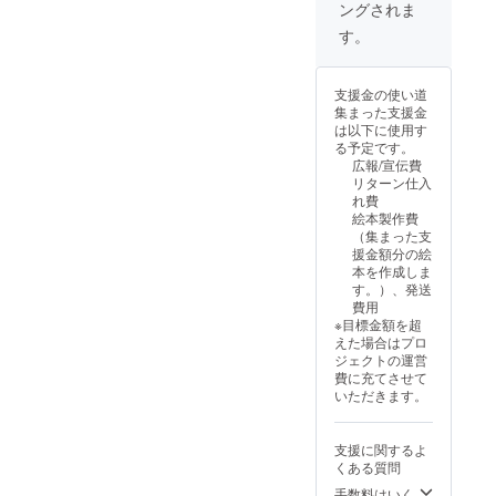
せん。
ングされま
気持ち
・絵本1
【ひと
をカタ
冊 ・ク
す。
こと】
チにし
ラウド
絵本の
た、復
ファン
舞台と
興応援
ディン
なった
支援金の使い道
チケッ
グ増刷
町・黒
集まった支援金
トで
分の絵
島を訪
は以下に使用す
す。 ※
本の帯
れ、そ
る予定です。
宿泊費
に掲
の風景
広報/宣伝費
には使
載 ・
や空気
リターン仕入
用でき
企業名
を感じ
れ費
ませ
及び個
ていた
絵本製作費
ん。宿
人名 文
だけた
（集まった支
泊およ
字のみ
ら──。
援金額分の絵
び体験
記載 ・
ゲスト
本を作成しま
にかか
ご支援
ハウス
す。）、発送
る費用
時に必
黒島様
費用
は、支
ず備考
の活動
※目標金額を超
援者様
欄に掲
を応援
えた場合はプロ
ご自身
載を希
しなが
ジェクトの運営
でご負
望され
ら、震
費に充てさせて
担をお
るお名
災を経
いただきます。
願いい
前をご
た今の
たしま
記入く
町
す。ま
ださい
を“そっ
支援に関するよ
た、ご
※ こち
と歩い
くある質問
予約も
らのプ
てみ
支援者
ランに
手数料はいく