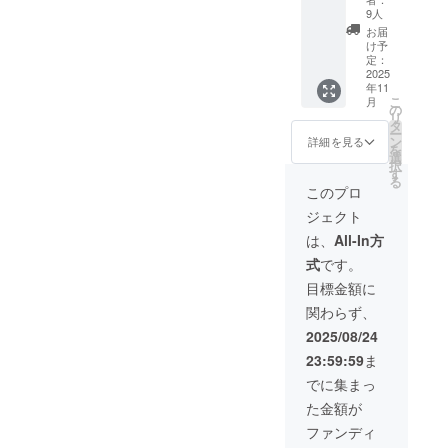
援者様
ことが
をお送
「門前
9人
よりゲ
できま
りいた
のパン
お届
ストハ
す。 ・
しま
ダちゃ
け予
ウス黒
ご希望
す。 な
ん」今
定：
島様へ
の方に
らびに
回のク
2025
直接ご
年11
は、パ
今後の
ラウド
連絡く
こ
月
ンダ
活動報
ファン
の
ださ
リ
ちゃん
告のレ
ディン
タ
い。 ※
ー
との記
ポート
グでの
ン
詳細を見る
現地集
を
念写真
をご支
増刷分
選
合・現
択
撮影も
援者様
すべて
す
地解散
る
可能で
にお送
に、御
このプロ
となり
す。
りいた
社企業
ます
ジェクト
【ご案
しま
名また
（交通
内とご
す。 ※
は個人
は、
All-In方
費は自
注意】
お気持
名を絵
己負担
式
です。
本チ
ち支援
本の帯
となり
ケット
プラン
に『協
目標金額に
ます）
は、被
はA・
賛』と
※チケッ
関わらず、
災地で
B・C・
してと
トは現
がんば
Dいずれ
して掲
2025/08/24
金との
る「ゲ
もリ
載させ
交換や
23:59:59
ま
ストハ
ターン
ていた
お釣り
ウス黒
の内容
だきま
でに集まっ
の受け
島様」
は同じ
す。 ・
取りに
た金額が
を応援
です。
お礼の
は使用
したい
メッ
ファンディ
できま
という
セージ