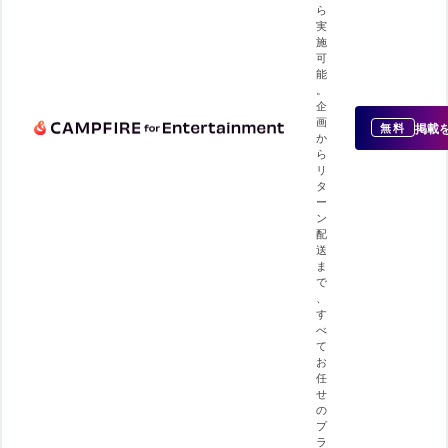
ら
実
施
可
能
。
企
画
掲載
無料
か
ら
リ
タ
ー
ン
配
送
ま
で
、
す
べ
て
お
任
せ
の
プ
ラ