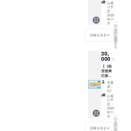
メッ
をお送
Dいずれ
お届
セージ
りいた
もリ
け予
・「門
しま
定：
ターン
前のパ
2025
す。 な
の内容
年11
ンダ
らびに
は同じ
こ
月
ちゃ
今後の
の
です。
リ
ん」を5
活動報
タ
ー
冊お送
告のレ
ン
詳細を見る
を
りしま
ポート
選
択
す。 ・
をご支
す
る
1か所へ
援者様
30,
のご送
にお送
付とな
000
りいた
円
りま
しま
【《能
す。
す。 ※
登復興
お気持
応援チ
ち支援
ケット
プラン
支援
プラ
はA・
者：
ン》ゲ
B・C・
0人
ストハ
Dいずれ
お届
ウス黒
もリ
け予
島様で
定：
ターン
使える
2025
の内容
年11
応援チ
は同じ
こ
月
ケット
の
です。
リ
（1名様
タ
ー
分）】
ン
詳細を見る
を