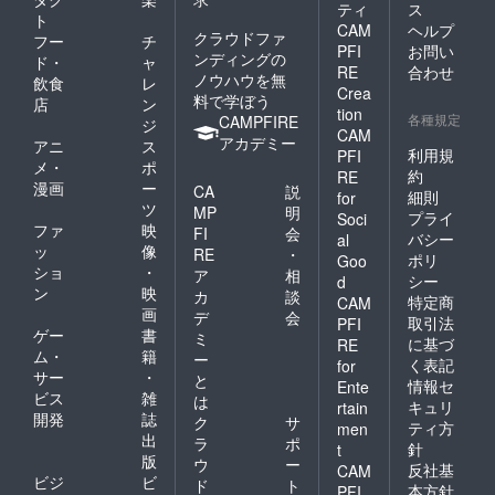
ティ
ス
心に何
ト
かを届
CAM
ヘルプ
クラウドファ
フー
チ
けてく
PFI
お問い
ンディングの
ド・
ャ
れるは
RE
合わせ
ノウハウを無
ずで
飲食
レ
Crea
す。 ※
料で学ぼう
店
ン
tion
本プラ
各種規定
CAMPFIRE
ジ
CAM
ンは、
アカデミー
アニ
ス
絵本
利用規
PFI
メ・
ポ
『門前
約
RE
漫画
ー
のパン
CA
説
細則
for
ダちゃ
ツ
MP
明
プライ
Soci
ん』の
ファ
映
FI
会
バシー
al
舞台で
ッ
像
RE
・
ある黒
ポリ
Goo
ショ
・
ア
相
島を実
シー
d
ン
映
際に訪
カ
談
特定商
CAM
れてい
画
デ
会
取引法
PFI
ただく
ゲー
書
ミ
に基づ
RE
きっか
ム・
籍
ー
く表記
けとな
for
サー
・
と
り、被
情報セ
Ente
ビス
雑
災地で
は
キュリ
rtain
頑張る
開発
誌
ク
サ
ティ方
men
ゲスト
出
ラ
ポ
針
t
ハウス
版
ウ
ー
反社基
CAM
黒島様
ビジ
ビ
ド
ト
の活動
本方針
PFI