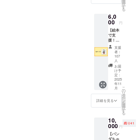
リジナ
選
択
ルス
す
る
テッ
6,0
カー１
枚 ・直
00
円
径8㎝ ※
【絵本
画像は
で支
製作中
援！】
のイ
・お礼
メージ
支援
のメッ
です。
者：
セージ
107
・「門
人
前のパ
お届
ンダ
け予
ちゃ
定：
2025
ん」を1
年11
冊お送
こ
月
りしま
の
リ
す。
タ
ー
ン
詳細を見る
を
選
択
す
る
10,
残り41
000
円
【パン
ダちゃ