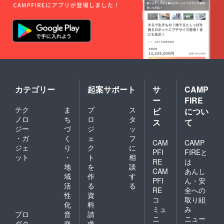
舞台と
なった
町・黒
島を訪
れ、そ
の風景
や空気
を感じ
ていた
だけた
ら──。
カテゴリー
起案サポート
サ
CAMP
ゲスト
ー
FIRE
ハウス
黒島様
テク
ま
プ
ス
ビ
につい
の活動
ノロ
ち
ロ
タ
ス
て
を応援
ジー
づ
ジ
ッ
しなが
・ガ
く
ェ
フ
ら、震
CAM
CAMP
ジェ
り
ク
に
災を経
PFI
FIREと
ット
・
ト
相
た今の
RE
は
町
地
を
談
CAM
あんし
を“そっ
域
作
す
PFI
ん・安
と歩い
活
る
る
てみ
RE
全への
性
資
る”。 そ
コ
取り組
化
料
んな時
ミュ
み
間が、
プロ
音
請
ニ
ニュー
きっと
ダク
楽
求