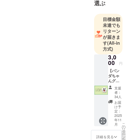
く地震を
選ぶ
「伝える」
ことを目的
目標金額
とし活動し
未達でも
ておりま
リターン
す。
が届きま
す
(All-in
この絵本
方式)
が、能登の
3,0
ことを思う
00
きっかけに
円
なることを
【パン
ダちゃ
願っていま
んグッ
す。
ズで支
支援
援！ス
そして、あ
者：
テッ
34人
たたかい気
カープ
お届
持ちが、ま
ラン】
け予
・お礼
定：
た次の誰か
のメッ
2025
へと繋がっ
年11
セージ
こ
月
ていくこと
・パン
の
リ
ダちゃ
タ
を願ってい
ー
んのオ
ン
詳細を見る
ます。
を