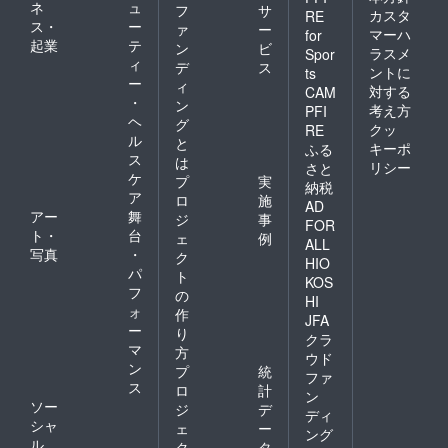
ネ
ュ
フ
サ
支援に
カスタ
RE
ス・
ー
もつな
ァ
ー
マーハ
for
がるよ
起業
テ
ン
ビ
ラスメ
Spor
う設計
ィ
デ
ス
ントに
ts
してい
ー
ィ
ます。
対する
CAM
・
ン
宿泊は
考え方
PFI
ヘ
任意で
グ
クッ
RE
あり、
ル
と
キーポ
ふる
あくま
ス
は
リシー
さと
で体験
ケ
プ
実
チケッ
納税
ア
ロ
施
トとし
AD
アー
舞
てご活
ジ
事
FOR
用くだ
ト・
台
ェ
例
ALL
さい。
写真
・
ク
HIO
パ
ト
KOS
フ
の
HI
ォ
作
JFA
ー
り
クラ
マ
方
ウド
ン
プ
統
ファ
ス
ロ
計
ン
ソー
ジ
デ
ディ
シャ
ェ
ー
ング
ル
ク
タ