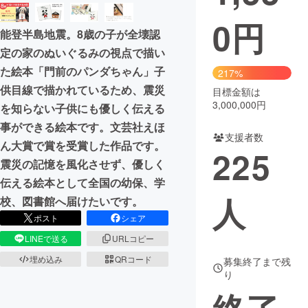
0
円
まちづくり・地域活性化
能登半島地震。8歳の子が全壊認
定の家のぬいぐるみの視点で描い
CAMPFIRE for Social Good
CAMPFIRE Creation
た絵本「門前のパンダちゃん」子
217%
CAMPFIREふるさと納税
machi-ya
コミュニティ
供目線で描かれているため、震災
目標金額は
3,000,000円
を知らない子供にも優しく伝える
事ができる絵本です。文芸社えほ
支援者数
ん大賞で賞を受賞した作品です。
225
震災の記憶を風化させず、優しく
伝える絵本として全国の幼保、学
人
校、図書館へ届けたいです。
ポスト
シェア
LINEで送る
URLコピー
埋め込み
QRコード
募集終了まで残
り