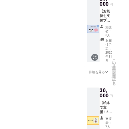
ための
000
※画像は
円
プラン
制作中
【お気
です。
のイ
持ち支
心を込
メージ
援プラ
めたお
です。
ンB：
礼の
支援
20,000
メッ
者：
円】 こ
セージ
5人
のプラ
をお送
お届
ンは、
りいた
け予
「リ
しま
定：
ターン
2025
す。 な
年11
は要ら
らびに
こ
月
ないけ
今後の
の
リ
れど応
活動報
タ
ー
援した
告のレ
ン
詳細を見る
を
い」と
ポート
選
択
思って
をご支
す
る
くださ
援者様
30,
る方の
にお送
ための
000
りいた
円
プラン
しま
【絵本
です。
す。 ※
で支
心を込
お気持
援！5冊
めたお
ち支援
セッ
礼の
プラン
支援
ト】 ・
メッ
はA・
者：
お礼の
セージ
B・C・
7人