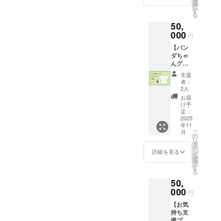
・お礼
選
択
のメッ
す
のです。最後に、あらため
る
セージ
50,
・絵本
てご支援いただいた皆さま
『門前
000
円
へ深く御礼申し上げます。
のパン
【パン
ダちゃ
本当にありがとうございま
ダちゃ
ん』1冊
んグッ
・ゲス
した。これにてクラウド
ズで支
トハウ
支援
援！オ
ス黒島
ファンディングとしてのプ
者：
リジナ
様で使
2人
ルデザ
ロジェクトは一区切りとな
える
お届
インＴ
「応援
け予
りますが、能登復興への願
シャツ
チケッ
定：
5枚セッ
2025
ト」1枚
いはこれからも続いていき
年11
ト】 ・
（目
こ
月
お礼の
安：1万
の
ます。私たち自身も、それ
リ
メッ
円相
タ
ー
セージ
ぞれの立場で、自分にでき
当）
ン
詳細を見る
を
・オリ
※SUP・
選
択
る支援を丁寧に考えなが
ジナル
BBQな
す
る
デザイ
ど、ゲ
ら、これからの日々を歩ん
50,
ンＴ
ストハ
シャツ
000
ウス黒
でいきたいと思います。最
円
（男女
島様が
【お気
兼用）5
後まで応援してくださった
提供す
持ち支
点 サ
る体験
皆さまに、心から感謝申し
援プラ
イズ展