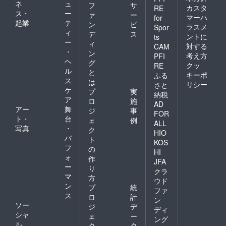
ネ
ュ
フ
サ
支援に
カスタ
RE
ス・
ー
もつな
ァ
ー
マーハ
for
がるよ
起業
テ
ン
ビ
ラスメ
Spor
う設計
ィ
デ
ス
ントに
ts
してい
ー
ィ
ます。
対する
CAM
・
ン
宿泊は
考え方
PFI
ヘ
任意で
グ
クッ
RE
あり、
ル
と
キーポ
ふる
あくま
ス
は
リシー
さと
で体験
ケ
プ
実
チケッ
納税
ア
ロ
施
トとし
AD
アー
舞
てご活
ジ
事
FOR
用くだ
ト・
台
ェ
例
ALL
さい。
写真
・
ク
HIO
パ
ト
KOS
フ
の
HI
ォ
作
JFA
ー
り
クラ
マ
方
ウド
ン
プ
統
ファ
ス
ロ
計
ン
ソー
ジ
デ
ディ
シャ
ェ
ー
ング
ル
ク
タ