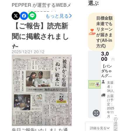
うございました。子どもた
く地震を
選ぶ
PEPPER が運営するWEBメ
「伝える」
ちへの深い愛情と温かなお
ディア「PEPPER Likes」
ことを目的
もっと見る
心遣いに、心より御礼申し
目標金額
に、『門前のパンダちゃ
とし活動し
未達でも
【ご報告】読売新
上げます。ご寄贈いただき
ておりま
リターン
ん』の取り組みを掲載して
ました絵本は、各小学校の
す。
聞に掲載されまし
が届きま
いただきました。PEPPER
す
(All-in
この絵本
図書室に大切に置き、子ど
た
Likesは、日本で生まれた新
方式)
が、能登の
もたちがいつでも優しいパ
2025/12/21 20:12
3,0
ことを思う
しい商品やサービス、社会
00
ンダちゃんに会えるように
きっかけに
円
的な取り組みを、国内外の
なることを
しております。子どもらし
【パン
読者に向けて紹介するWEB
ダちゃ
願っていま
い素直な言葉と、色鮮やか
んグッ
メディアです。今回は「日
す。
ズで支
な絵で描かれた物語に、読
支援
援！ス
そして、あ
本でクラウドファンディン
者：
テッ
み聞かせの時間には、子ど
34人
たたかい気
カープ
グを開始し、目標を達成し
お届
持ちが、ま
もたちが静かに耳を傾け、
ラン】
け予
た注目の新商品・サービ
・お礼
定：
た次の誰か
小さな手を握りしめながら
のメッ
2025
ス」を紹介する特集コー
へと繋がっ
年11
セージ
パンダちゃんを見つめてい
こ
月
ていくこと
・パン
の
ナーの中で、ひとつのプロ
リ
ダちゃ
タ
ました。この絵本は、震災
を願ってい
ー
んのオ
ジェクト事例として取り上
ン
詳細を見る
先日ご報告いたしました通
ます。
を