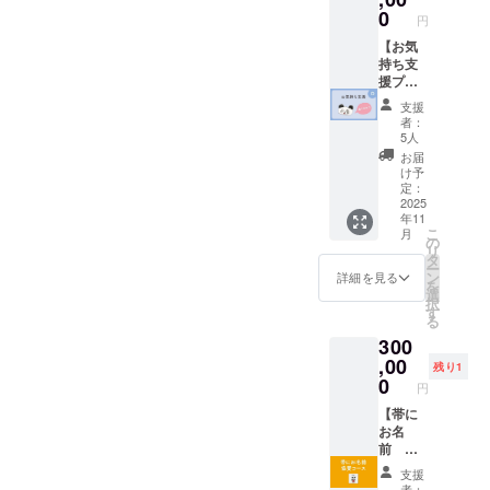
す。ま
のパン
0
た、ご
円
ダちゃ
予約も
ん』２
【お気
支援者
冊 ・ゲ
持ち支
様ご自
ストハ
援プラ
身にて
ウス黒
ンD：
お願い
支援
島様で
100,000
者：
いたし
使える
円】 こ
5人
ます。
「応援
のプラ
お届
チケッ
チケッ
ンは、
け予
トは現
ト」2枚
「リ
定：
地での
（目
ターン
2025
SUPや
年11
安：1枚
は要ら
BBQな
こ
月
あたり1
ないけ
の
どの体
リ
万円相
れど応
タ
験プロ
ー
当）
援した
ン
詳細を見る
グラム
を
※SUP・
い」と
選
の料金
択
BBQな
思って
す
の一部
る
ど、ゲ
くださ
に充て
300
ストハ
る方の
ること
ウス黒
ための
,00
残り1
ができ
島様が
プラン
0
ます。
円
提供す
です。
※宿泊や
る体験
心を込
【帯に
体験の
プログ
めたお
お名
詳細・
ラムの
礼の
前 協
ご予約
料金に
メッ
賛コー
は、支
支援
充てる
セージ
ス】
者：