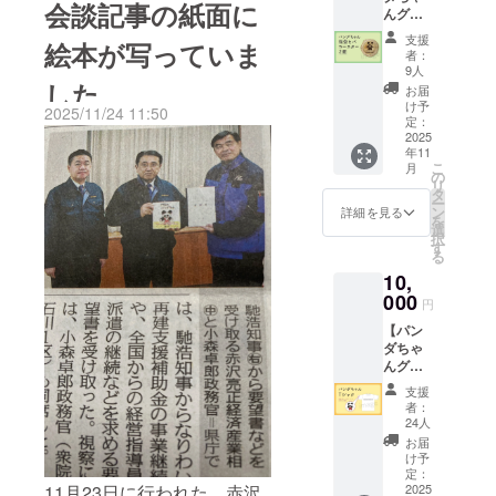
が震災の教訓を学びながら
会談記事の紙面に
んグッ
はこちら
冊という大変多くの絵本を
ズで支
も、優しさと思いやりを胸
支援
絵本が写っていま
https://likes.lifepepper.com/bl
援！オ
者：
全国へ届けることができま
に育むことができる、大切
リジナ
9人
og/24489#a26
ルコー
した
した。無事完了することが
お届
な一冊になると感じており
スター2
け予
2025/11/24 11:50
個セッ
できたのは、ひとえにご支
定：
ます。末筆ながら、皆さま
ト】 ・
2025
援くださった皆さまのおか
年11
お礼の
のますますのご活躍とご健
こ
月
メッ
の
げです。心より感謝申し上
リ
勝を心よりお祈り申し上げ
セージ
タ
ー
・パン
ン
げます。寄贈先からは、た
詳細を見る
ます。敬具⸻このお手
を
ダちゃ
選
択
んが描
くさんのご感想が届いてい
す
紙に綴られている言葉のひ
る
かれた
ます。その中から、一つご
10,
能登ヒ
とつひとつは、この活動を
バの
000
円
紹介させていただきます。
支えてくださった支援者の
コース
【パン
ター 2
「図書館でパンダのインパ
皆さま一人ひとりに向けら
ダちゃ
個 素
んグッ
材：能
クトある絵に惹かれ、軽い
れたものだと感じました。
ズで支
登ヒバ
支援
気持ちで開いたのですが、
援！オ
直
改めて、心より感謝申し上
者：
リジナ
径：9セ
24人
思わず涙が出そうになり、
げます。本当にありがとう
ルデザ
ンチ前
お届
インＴ
後（自
け予
堪えました。子どもの絵と
ございます。
シャツ
然素材
定：
11月23日に行われた、赤沢
1枚】
2025
の為、
子どもの字だからこそ、