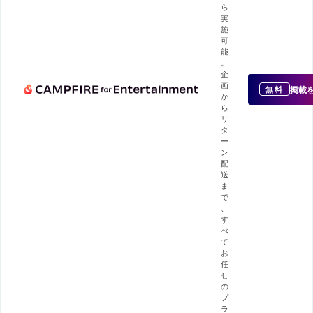
ら
実
施
可
能
。
企
画
掲載
無料
か
ら
リ
タ
ー
ン
配
送
ま
で
、
す
べ
て
お
任
せ
の
プ
ラ