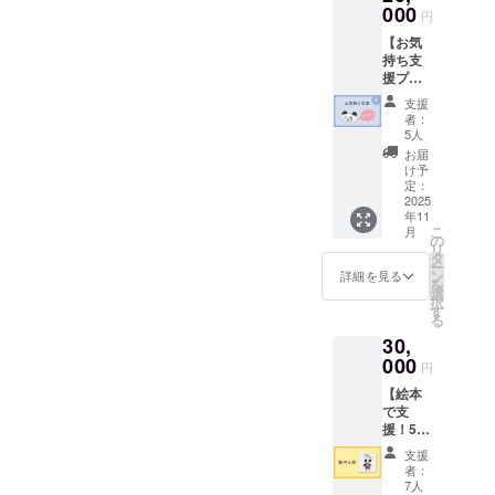
ための
000
※画像は
円
ます。この“思いのつなが
プラン
らは、「子ども達だけでな
制作中
【お気
です。
のイ
り”が、きっと復興の力に
く、職員にとっても能登地
持ち支
心を込
メージ
援プラ
めたお
です。
なっていくと、そう信じて
震について改めて学ぶきっ
ンB：
礼の
支援
20,000
メッ
います。皆さまからいただ
者：
かけになりました」「まだ
円】 こ
セージ
5人
いたご支援が、このように
のプラ
をお送
小さな子ども達に、避難訓
お届
ンは、
りいた
け予
目に見える形で繋がってい
練の大切さを伝えるときに
「リ
しま
定：
ターン
2025
す。 な
くことを、とても嬉しく思
も、この絵本を大切に活用
年11
は要ら
らびに
こ
月
ないけ
今後の
の
います。みなさま本当にあ
させていただきます。」と
リ
れど応
活動報
タ
ー
りがとうございます。
援した
告のレ
いった声も寄せられていま
ン
詳細を見る
を
い」と
ポート
選
択
す。寄せられた言葉のひと
思って
をご支
す
る
くださ
援者様
つひとつから、皆さまのご
30,
る方の
にお送
ための
000
りいた
支援によって生まれたこの
円
プラン
しま
【絵本
です。
す。 ※
絵本が、子どもたちの学び
で支
心を込
お気持
援！5冊
にも、大人の気づきにもつ
めたお
ち支援
セッ
礼の
プラン
支援
ながり、能登を思い続け
ト】 ・
メッ
はA・
者：
お礼の
セージ
B・C・
7人
る、「想いをつないでいく