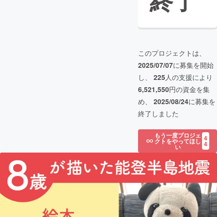
終了
このプロジェクトは、
2025/07/07
に募集を開始
し、
225
人の支援により
6,521,550
円の資金を集
め、
2025/08/24
に募集を
終了しました
もう一度プロジェ
4
クトをやってほし
4
い