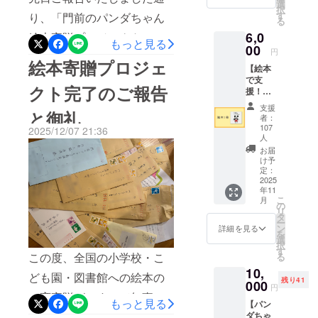
を経験していない小さな子
リジナ
選
択
げていただいています。こ
ルス
す
り、「門前のパンダちゃん
る
どもたちにも、「命の大切
テッ
のような形で掲載していた
6,0
カー１
絵本寄贈プロジェクト」
さ」や「地域の絆」を優し
もっと見る
枚 ・直
00
だけたのは、ご支援してく
円
は、全国の小学校・こども
径8㎝ ※
く包み込むように伝えてく
絵本寄贈プロジェ
【絵本
画像は
ださった皆さま一人ひとり
園・図書館への絵本の一斉
で支
れます。そして物語の最
製作中
クト完了のご報告
のおかげです。心より感謝
援！】
のイ
寄贈を、無事に終えること
後、パンダちゃんが心から
・お礼
メージ
支援
いたします。本当にありが
と御礼
のメッ
です。
ができました。このたび、
者：
願う「いつか門前のお家に
セージ
107
とうございます。こうした
2025/12/07 21:36
その取り組みについて読売
・「門
人
帰れるといいなぁ」という
前のパ
WEBメディアで紹介してい
お届
新聞の夕刊に掲載していた
ンダ
言葉は、読む子どもたちの
け予
ただくことを通して、能登
ちゃ
定：
だきました。この絵本と活
胸に、ぽっと温かな灯りを
2025
ん」を1
の復興はまだまだこれから
年11
冊お送
動が、こうした形でさらに
こ
ともしてくれます。先生方
月
りしま
の
だということを、より多く
リ
多くの方の目に触れる機会
す。
タ
からは、「子どもたちの目
ー
ン
の方に知ってもらうきっか
詳細を見る
を
につながったことを、あり
選
が輝き、心がほっこりする
択
けになればと思っていま
す
がたく感じています。ご支
この度、全国の小学校・こ
る
絵本です」との声が寄せら
す。そして、継続的な支援
10,
援いただいた皆さま一人ひ
ども園・図書館への絵本の
れております。この温かな
残り41
000
円
へとつながっていくことを
とりに、心より感謝申し上
一斉寄贈が、すべて無事に
贈り物により、子どもたち
もっと見る
【パン
願っています。掲載ページ
げます。
ダちゃ
完了いたしました。約4,300