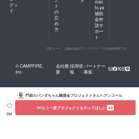
mac
グッ
ト
hi-ya
ド
の
補助
広
金申
め
請サ
方
ポー
ト
「QRコード」は株式会社デンソーウェーブの登録商標です。
© CAMPFIRE,
会社概
採用情
パートナー
Inc.
要
報
募集
門前のパンダちゃん義援金プロジェクト
さんへアンコール
もう一度プロジェクトをやってほしい
44
204