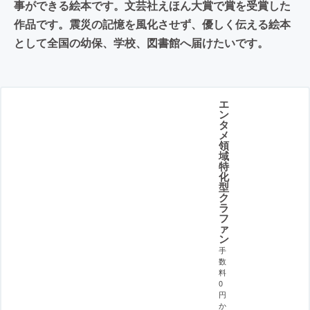
事ができる絵本です。文芸社えほん大賞で賞を受賞した
作品です。震災の記憶を風化させず、優しく伝える絵本
として全国の幼保、学校、図書館へ届けたいです。
エ
ン
タ
メ
領
域
特
化
型
ク
ラ
フ
ァ
ン
手
数
料
0
円
か