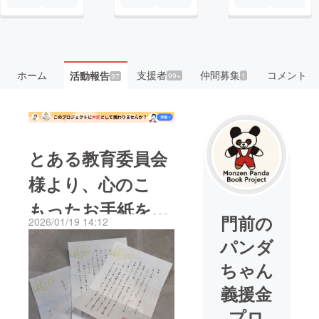
ホーム
支援者
仲間募集
コメント
活動報告
99+
1
37
とある教育委員会
様より、心のこ
もったお手紙をい
門前の
2026/01/19 14:12
ただきました
パンダ
ちゃん
義援金
プロ