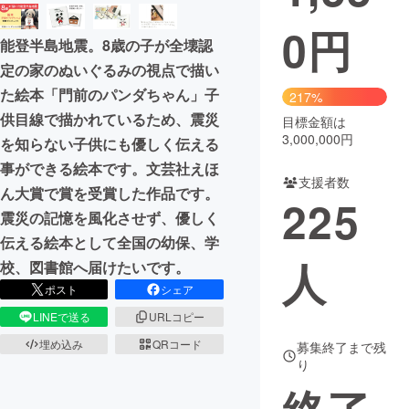
0
円
まちづくり・地域活性化
能登半島地震。8歳の子が全壊認
定の家のぬいぐるみの視点で描い
CAMPFIRE for Social Good
CAMPFIRE Creation
た絵本「門前のパンダちゃん」子
217%
CAMPFIREふるさと納税
machi-ya
コミュニティ
供目線で描かれているため、震災
目標金額は
3,000,000円
を知らない子供にも優しく伝える
事ができる絵本です。文芸社えほ
支援者数
ん大賞で賞を受賞した作品です。
225
震災の記憶を風化させず、優しく
伝える絵本として全国の幼保、学
人
校、図書館へ届けたいです。
ポスト
シェア
LINEで送る
URLコピー
埋め込み
QRコード
募集終了まで残
り