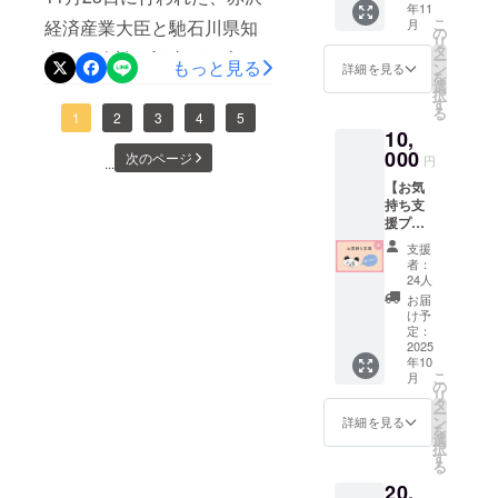
年11
・お礼
多少の
こ
経済産業大臣と馳石川県知
月
まっすぐに心に響くものが
のメッ
前後あ
の
リ
セージ
り）
タ
事との会談の記事が、本日
ありました。正直、地震は
ー
・オリ
もっと見る
加工：
ン
詳細を見る
を
ジナル
地元の
選
の北陸中日新聞に掲載され
どこか他人事のように感じ
択
デザイ
職人に
す
る
ました。その紙面には、大
ンＴ
1
2
3
4
5
よる手
ていた部分もありました
10,
シャツ
づくり
臣が絵本『門前のパンダ
が、この絵本を読んで、そ
（男女
000
リ
次のページ
円
...
兼用）1
ラック
ちゃん』を手に取ってくだ
れではいけないと気づかさ
【お気
点 サ
ス効果
持ち支
イズ展
のある
さっている写真が掲載され
れました。地震の怖さだけ
援プラ
開：S,
能登ヒ
ンA：
ています。さらに、馳知事
M, L,XL
バの香
でなく、最後には未来への
支援
10,000
カ
りを是
者：
のFacebookでは「大臣が帰
円】 こ
希望が描かれていて、どう
ラー：
非お楽
24人
のプラ
ホワイ
しみく
お届
りの新幹線で読んでくださ
しても復興を応援したくな
ンは、
ト ※画
ださ
け予
「リ
像は製
定：
い。
る」とのお言葉が紹介され
りました。素晴らしい絵本
ターン
2025
作中の
※自然素
年10
は要ら
ており、そのお気持ちが本
イメー
材のた
に出会えてよかったです。
こ
月
ないけ
ジで
の
め、色
リ
当に嬉しく思います。たく
れど応
多くの人に読んでほしい。
す。
タ
合いや
ー
援した
ン
木目に
詳細を見る
さんの方の能登復興への思
を
早速、図書館で借りて読み
い」と
選
は個体
択
思って
す
差があ
いが、ひとつ、またひとつ
聞かせに使っています。」
る
くださ
りま
20,
る方の
と繋がっていくように感じ
す。
また、小学校やこども園か