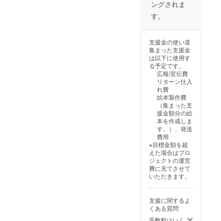
せん。
ングされま
気持ち
・絵本1
【ひと
をカタ
冊 ・ク
す。
こと】
チにし
ラウド
絵本の
た、復
ファン
舞台と
興応援
ディン
なった
支援金の使い道
チケッ
グ増刷
町・黒
集まった支援金
トで
分の絵
島を訪
は以下に使用す
す。 ※
本の帯
れ、そ
る予定です。
宿泊費
に掲
の風景
広報/宣伝費
には使
載 ・
や空気
リターン仕入
用でき
企業名
を感じ
れ費
ませ
及び個
ていた
絵本製作費
ん。宿
人名 文
だけた
（集まった支
泊およ
字のみ
ら──。
援金額分の絵
び体験
記載 ・
ゲスト
本を作成しま
にかか
ご支援
ハウス
す。）、発送
る費用
時に必
黒島様
費用
は、支
ず備考
の活動
※目標金額を超
援者様
欄に掲
を応援
えた場合はプロ
ご自身
載を希
しなが
ジェクトの運営
でご負
望され
ら、震
費に充てさせて
担をお
るお名
災を経
いただきます。
願いい
前をご
た今の
たしま
記入く
町
す。ま
ださい
を“そっ
支援に関するよ
た、ご
※ こち
と歩い
くある質問
予約も
らのプ
てみ
支援者
ランに
手数料はいく