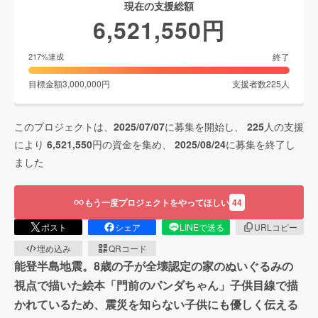
現在の支援総額
6,521,550
円
終了
217
%達成
目標金額
3,000,000
円
支援者数
225
人
このプロジェクトは、
2025/07/07
に募集を開始し、
225
人の支援
により
6,521,550
円の資金を集め、
2025/08/24
に募集を終了し
ました
もう一度プロジェクトをやってほしい
44
ポスト
シェア
LINEで送る
URLコピー
埋め込み
QRコード
能登半島地震。8歳の子が全壊認定の家のぬいぐるみの
視点で描いた絵本「門前のパンダちゃん」子供目線で描
かれているため、震災を知らない子供にも優しく伝える