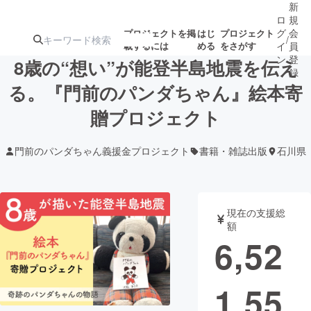
新
ロ
規
グ
会
プロジェクトを掲
はじ
プロジェクト
/
載するには
める
をさがす
イ
員
ン
登
8歳の“想い”が能登半島地震を伝え
録
る。『門前のパンダちゃん』絵本寄
贈プロジェクト
人気のプロ
注目のリ
注目の新着プロ
募集終了が近いプ
もうすぐ公開
ジェクト
ターン
ジェクト
ロジェクト
されます
門前のパンダちゃん義援金プロジェクト
書籍・雑誌出版
石川県
アート・写真
音楽
現在の支援総
テクノロジー・ガジェット
ゲーム・サ
額
6,52
映像・映画
書籍・雑誌
1,55
ビジネス・起業
チャレンジ