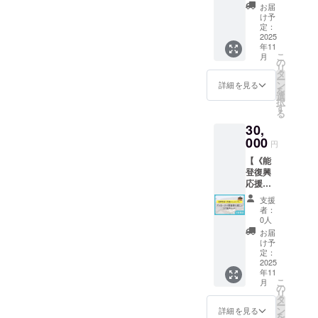
メッ
をお送
Dいずれ
お届
セージ
りいた
もリ
け予
きっかけ」になっているこ
・「門
しま
定：
ターン
前のパ
2025
とを実感しています。そし
す。 な
の内容
年11
ンダ
らびに
は同じ
こ
月
て、このプロジェクトが立
ちゃ
今後の
の
です。
リ
ん」を5
活動報
タ
ち上げから寄贈完了まで信
ー
冊お送
告のレ
ン
詳細を見る
を
りしま
ポート
選
じられないほど順調に進ん
択
す。 ・
をご支
す
る
1か所へ
だのは、本当に多くの方々
援者様
30,
のご送
にお送
の思いが重なったからこそ
付とな
000
りいた
円
りま
しま
実現したことであり、まさ
【《能
す。
す。 ※
登復興
お気持
に「奇跡」のような取り組
応援チ
ち支援
ケット
みだったと感じています。
プラン
支援
プラ
はA・
者：
このプロジェクトが達成で
ン》ゲ
B・C・
0人
ストハ
Dいずれ
お届
きたのは、皆さまのおかげ
ウス黒
もリ
け予
島様で
定：
ターン
です。全国から寄せられた
使える
2025
の内容
年11
応援チ
「この絵本に出会えてよ
は同じ
こ
月
ケット
の
です。
リ
かった」という言葉は、す
（1名様
タ
ー
分）】
ン
詳細を見る
べて皆さまへの感謝そのも
を