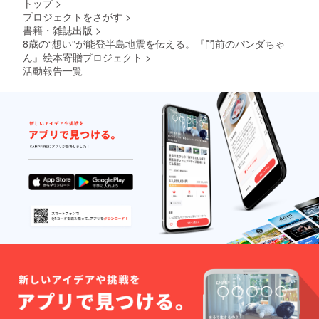
ゲスト
トップ
>
島様へ
ハウス
プロジェクトをさがす
>
直接ご
黒島様
書籍・雑誌出版
>
連絡く
の活動
ださ
8歳の“想い”が能登半島地震を伝える。『門前のパンダちゃ
支援に
い。 ※
ん』絵本寄贈プロジェクト
>
もつな
現地集
活動報告一覧
がるよ
合・現
う設計
地解散
してい
となり
ます。
ます
宿泊は
（交通
任意で
費は自
あり、
己負担
あくま
となり
で体験
ます）
チケッ
※チケッ
トとし
トは現
てご活
金との
用くだ
交換や
さい。
お釣り
の受け
取りに
は使用
できま
せん。
【ひと
こと】
絵本の