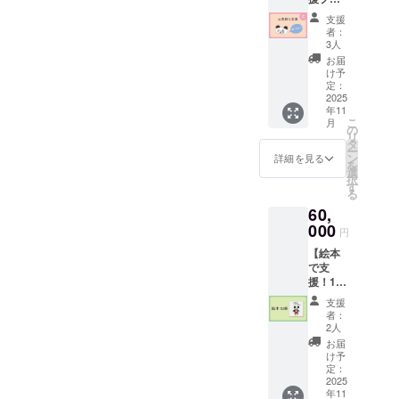
プログ
ンC：
開：S,
ラムの
支援
上げます。本当にありがと
50,000
M, L,XL
料金に
者：
円】 こ
カ
充てる
3人
うございました。
のプラ
ラー：
ことが
お届
ンは、
ホワイ
できま
け予
「リ
ト ※画
定：
す。 ・
ターン
2025
像は製
ご希望
年11
は要ら
作中の
の方に
こ
月
ないけ
イメー
の
は、パ
リ
れど応
ジで
タ
ンダ
ー
援した
す。
ン
ちゃん
詳細を見る
を
い」と
選
との記
択
思って
す
念写真
る
くださ
撮影も
60,
る方の
可能で
ための
000
す。
円
プラン
【ご案
【絵本
です。
内とご
で支
心を込
注意】
援！10
めたお
本チ
冊セッ
礼の
ケット
支援
ト】 ・
メッ
は、被
者：
お礼の
セージ
2人
災地で
メッ
をお送
がんば
お届
セージ
りいた
け予
る「ゲ
・「門
しま
定：
ストハ
前のパ
2025
す。 な
ウス黒
年11
ンダ
らびに