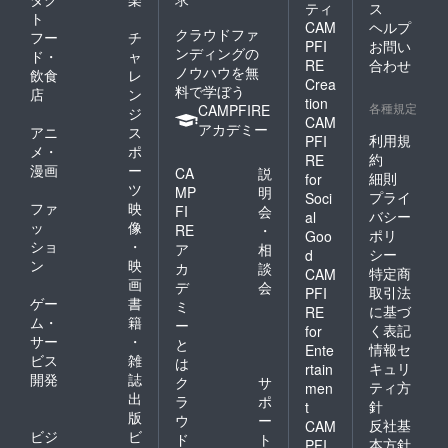
ティ
ス
心に何
ト
かを届
CAM
ヘルプ
クラウドファ
フー
チ
けてく
PFI
お問い
ンディングの
ド・
ャ
れるは
RE
合わせ
ノウハウを無
ずで
飲食
レ
Crea
す。 ※
料で学ぼう
店
ン
tion
本プラ
各種規定
CAMPFIRE
ジ
CAM
ンは、
アカデミー
アニ
ス
絵本
利用規
PFI
メ・
ポ
『門前
約
RE
漫画
ー
のパン
CA
説
細則
for
ダちゃ
ツ
MP
明
プライ
Soci
ん』の
ファ
映
FI
会
バシー
al
舞台で
ッ
像
RE
・
ある黒
ポリ
Goo
ショ
・
ア
相
島を実
シー
d
ン
映
際に訪
カ
談
特定商
CAM
れてい
画
デ
会
取引法
PFI
ただく
ゲー
書
ミ
に基づ
RE
きっか
ム・
籍
ー
く表記
けとな
for
サー
・
と
り、被
情報セ
Ente
ビス
雑
災地で
は
キュリ
rtain
頑張る
開発
誌
ク
サ
ティ方
men
ゲスト
出
ラ
ポ
針
t
ハウス
版
ウ
ー
反社基
CAM
黒島様
ビジ
ビ
ド
ト
の活動
本方針
PFI