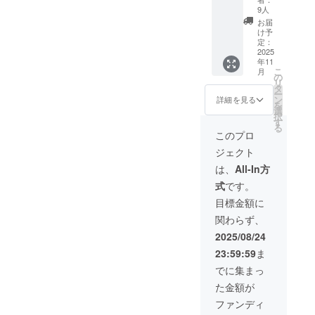
援者様
ことが
をお送
「門前
9人
よりゲ
できま
りいた
のパン
お届
ストハ
す。 ・
しま
ダちゃ
け予
ウス黒
ご希望
す。 な
ん」今
定：
島様へ
の方に
らびに
回のク
2025
直接ご
年11
は、パ
今後の
ラウド
連絡く
こ
月
ンダ
活動報
ファン
の
ださ
リ
ちゃん
告のレ
ディン
タ
い。 ※
ー
との記
ポート
グでの
ン
詳細を見る
現地集
を
念写真
をご支
増刷分
選
合・現
択
撮影も
援者様
すべて
す
地解散
る
可能で
にお送
に、御
このプロ
となり
す。
りいた
社企業
ます
ジェクト
【ご案
しま
名また
（交通
内とご
す。 ※
は個人
は、
All-In方
費は自
注意】
お気持
名を絵
己負担
式
です。
本チ
ち支援
本の帯
となり
ケット
プラン
に『協
目標金額に
ます）
は、被
はA・
賛』と
※チケッ
関わらず、
災地で
B・C・
してと
トは現
がんば
Dいずれ
して掲
2025/08/24
金との
る「ゲ
もリ
載させ
交換や
23:59:59
ま
ストハ
ターン
ていた
お釣り
ウス黒
の内容
だきま
でに集まっ
の受け
島様」
は同じ
す。 ・
取りに
た金額が
を応援
です。
お礼の
は使用
したい
メッ
ファンディ
できま
という
セージ