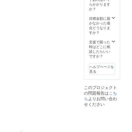
る”。 そ
様ご自
つきま
らかかります
んな時
身にて
して
か？
間が、
お願い
は、反
きっと
いたし
社会的
目標金額に届
心に何
ます。
勢力お
かなかった場
かを届
チケッ
よびそ
合どうなりま
けてく
トは現
れに準
すか？
れるは
地での
ずる団
ずで
SUPや
体・事
支援で困った
す。 ※
BBQな
業者
時はどこに相
本プラ
どの体
（例：
談したらいい
ンは、
験プロ
暴力団
ですか？
絵本
グラム
関係
『門前
の料金
者・風
ヘルプページを
のパン
の一部
俗営業
見る
ダちゃ
に充て
等を主
ん』の
ること
たる事
舞台で
ができ
業とす
ある黒
このプロジェクト
ます。
る法人
島を実
の問題報告は
※宿泊や
など）
こち
際に訪
体験の
からの
ら
よりお問い合わ
れてい
詳細・
お申し
せください
ただく
ご予約
込みは
きっか
は、支
お断り
けとな
援者様
させて
り、被
よりゲ
いただ
災地で
ストハ
きま
頑張る
ウス黒
す。