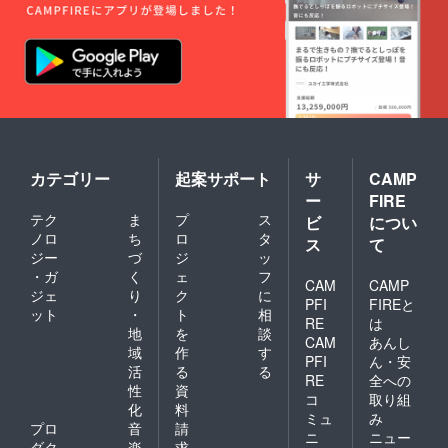
舞台と
なった
町・黒
島を訪
れ、そ
の風景
や空気
を感じ
ていた
だけた
ら──。
カテゴリー
起案サポート
サ
CAMP
ゲスト
ー
FIRE
ハウス
黒島様
テク
ま
プ
ス
ビ
につい
の活動
ノロ
ち
ロ
タ
ス
て
を応援
ジー
づ
ジ
ッ
しなが
・ガ
く
ェ
フ
ら、震
CAM
CAMP
ジェ
り
ク
に
災を経
PFI
FIREと
ット
・
ト
相
た今の
RE
は
町
地
を
談
CAM
あんし
を“そっ
域
作
す
PFI
ん・安
と歩い
活
る
る
てみ
RE
全への
性
資
る”。 そ
コ
取り組
化
料
んな時
ミュ
み
間が、
プロ
音
請
ニ
ニュー
きっと
ダク
楽
求