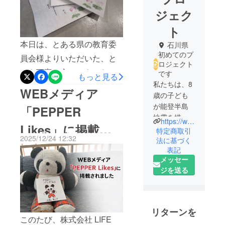
ジェク
ト
本日は、とある県の教育委
石川県
初めてのプ
員会様よりいただいた、と
ロジェクト
ても丁寧で心のこもったお
です
もっと見る
私たちは、8
手紙を、皆さまにも共有さ
WEBメディア
歳の子ども
せていただきたいと思いま
が能登半島
「PEPPER
す。（※個人や自治体が特定
地震を描い
https://www.instagram.com/monzen_panda?igsh=MmpvYnpqMWdtdGVk&utm_source=qr
Likes」に掲載さ
されないよう、一部表現を
た絵本「門
特定商取引
2025/12/24 12:32
前のパンダ
法に基づく
伏せています）⸻拝啓
れました
表記
ちゃん」を
寒冷の候、ますますご清栄
メッセー
通じて、地
ジを送る
のこととお慶び申し上げま
震の風化を
防ぐ目的
す。このたびは、絵本『門
と、未来を
前のパンダちゃん』をご寄
担う子ども
リターンを
贈いただき、誠にありがと
達にやさし
このたび、株式会社 LIFE