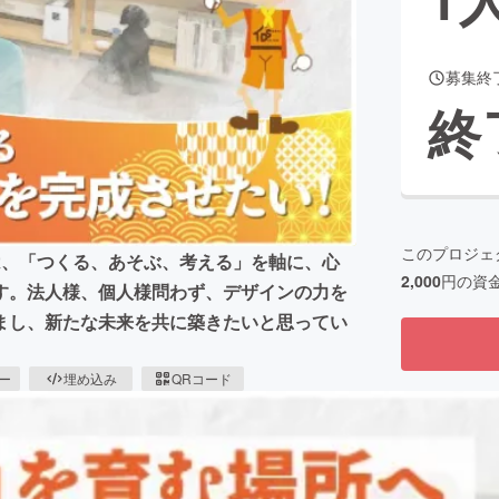
募集終
CAMPFIRE for Social Good
CAMPFIRE Creation
終
CAMPFIREふるさと納税
machi-ya
コミュニティ
このプロジェ
Psは、「つくる、あそぶ、考える」を軸に、心
2,000
円の資
す。法人様、個人様問わず、デザインの力を
まし、新たな未来を共に築きたいと思ってい
ピー
埋め込み
QRコード