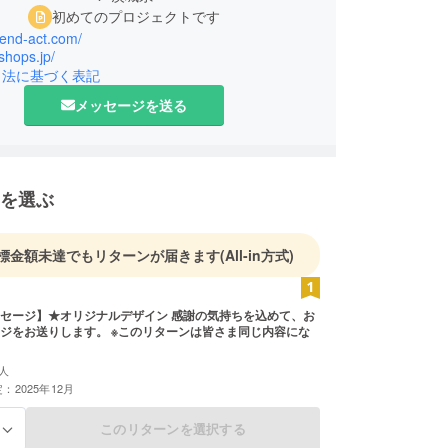
初めてのプロジェクトです
trend-act.com/
dshops.jp/
引法に基づく表記
メッセージを送る
を選ぶ
標金額未達でもリターンが届きます
(All-in方式)
セージ】★オリジナルデザイン 感謝の気持ちを込めて、お
ジをお送りします。 ※このリターンは皆さま同じ内容にな
人
：2025年12月
このリターンを選択する
る