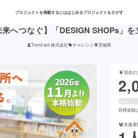
プロジェクトを掲載するには
はじめる
プロジェクトをさがす
来へつなぐ】「DESIGN SHOPs」
Trend act 株式会社
チャレンジ
茨城県
注目のリターン
注目の新着プロジェクト
募集終了が近いプロジェクト
も
現在の
音楽
舞台・パフォーマンス
2,
ゲーム・サービス開発
フード・飲食店
0%
書籍・雑誌出版
アニメ・漫画
目標金額は3
支援者
チャレンジ
ビューティー・ヘルスケ
1