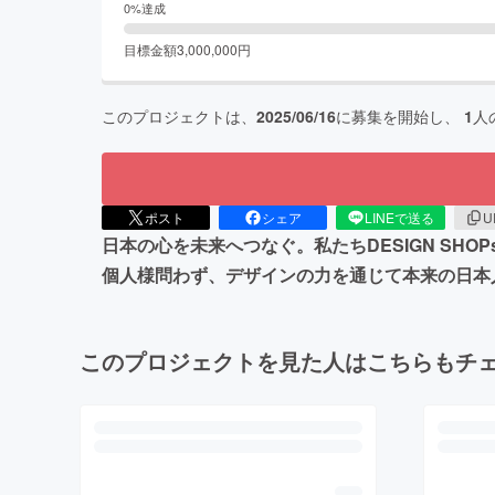
0
%達成
目標金額
3,000,000
円
このプロジェクトは、
2025/06/16
に募集を開始し、
1
人
ポスト
シェア
LINEで送る
U
日本の心を未来へつなぐ。私たちDESIGN S
個人様問わず、デザインの力を通じて本来の日本
このプロジェクトを見た人はこちらもチ