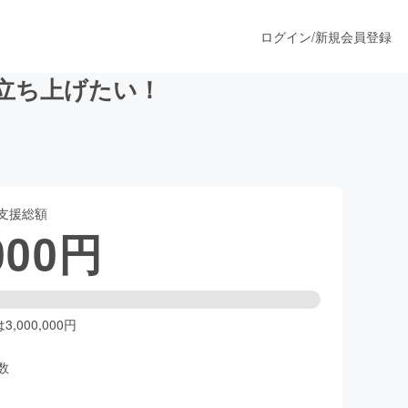
ログイン
/
新規会員登録
を立ち上げたい！
うすぐ公開されます
支援総額
プロダクト
000
円
ファッション
スポーツ
,000,000円
数
ア
ソーシャルグッド
人