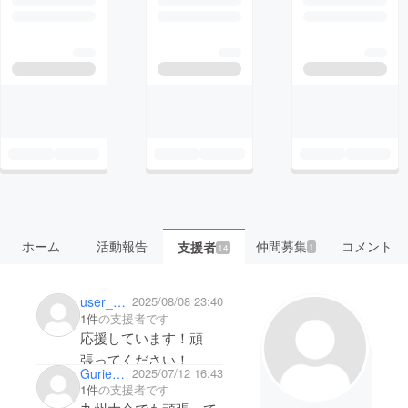
ホーム
活動報告
仲間募集
コメント
支援者
1
14
user_01dfd7071764
2025/08/08 23:40
1件
の支援者です
応援しています！頑
張ってください！
Guriemon0215
2025/07/12 16:43
1件
の支援者です