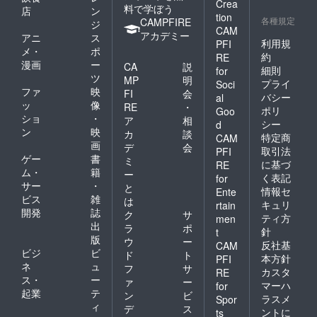
Crea
料で学ぼう
店
ン
tion
各種規定
CAMPFIRE
ジ
CAM
アカデミー
アニ
ス
利用規
PFI
メ・
ポ
約
RE
漫画
ー
CA
説
細則
for
ツ
MP
明
プライ
Soci
ファ
映
FI
会
バシー
al
ッ
像
RE
・
ポリ
Goo
ショ
・
ア
相
シー
d
ン
映
カ
談
特定商
CAM
画
デ
会
取引法
PFI
ゲー
書
ミ
に基づ
RE
ム・
籍
ー
く表記
for
サー
・
と
情報セ
Ente
ビス
雑
は
キュリ
rtain
開発
誌
ク
サ
ティ方
men
出
ラ
ポ
針
t
版
ウ
ー
反社基
CAM
ビジ
ビ
ド
ト
本方針
PFI
ネ
ュ
フ
サ
カスタ
RE
ス・
ー
ァ
ー
マーハ
for
起業
テ
ン
ビ
ラスメ
Spor
ィ
デ
ス
ントに
ts