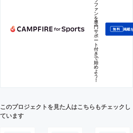
フ
ァ
ン
を
専
門
掲載
無料
サ
ポ
ー
ト
付
き
で
始
め
よ
う
！
このプロジェクトを見た人はこちらもチェックし
ています