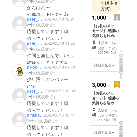
1件
の支援者です
す
(All-in
張ってください！
がんばれ〜！
方式)
沖縄盛り上げて〜👍
1,000
円
user_daee857e2c64
2025/06/18 12:21
2件
の支援者です
【お礼のメッ
セージ】 感謝の
応援しています！頑
気持ちを込め
張ってください！
て、お礼のメッ
user_c4a93aa3ac44
2025/06/18 11:55
支援者：4人
セージと大会結
お届け予定：
1件
の支援者です
果をお送りしま
こ
2025年10月
仲間と楽しんで、いい
の
す。 ※このリ
リ
タ
ターンは3,000円
経験をしてきて下さ
ー
ン
のものと同じに
詳細を見る
nikonikorentacar_haebaruteruya
2025/06/18 09:40
を
い。、がんばれー！
選
なります。
択
1件
の支援者です
す
る
少年翼！ガンバレー
3,000
円
(^^)/
user_0166c2cf5894
2025/06/17 19:38
【お礼のメッ
1件
の支援者です
セージ】 感謝の
コースケ！暑い中、審
応援しています！頑
気持ちを込め
て、お礼のメッ
判、大変だけどガンバ
張ってください！
支援者：6人
セージと大会結
niraikariyushi220629
2025/06/16 16:41
レ(^^♪
お届け予定：
果をお送りしま
こ
2025年10月
71件
の支援者です
の
す。 ※このリ
リ
応援しています！頑
タ
ターンは1,000円
ー
ン
のものと同じに
詳細を見る
張ってください！
を
選