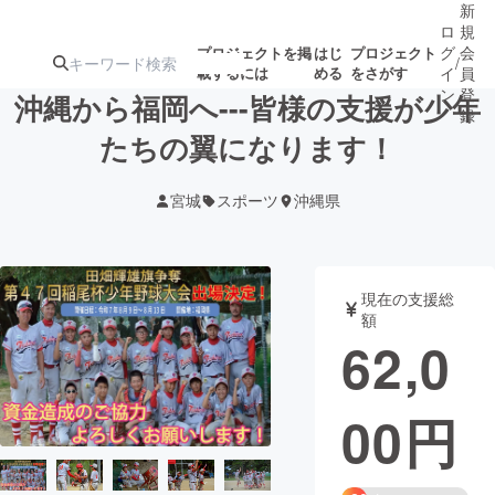
新
ロ
規
グ
会
プロジェクトを掲
はじ
プロジェクト
/
載するには
める
をさがす
イ
員
ン
登
沖縄から福岡へ---皆様の支援が少年
録
たちの翼になります！
人気のプロ
注目のリ
注目の新着プロ
募集終了が近いプ
もうすぐ公開
宮城
スポーツ
沖縄県
ジェクト
ターン
ジェクト
ロジェクト
されます
アート・写真
音楽
現在の支援総
額
62,0
テクノロジー・ガジェット
ゲーム・サ
00
円
映像・映画
書籍・雑誌
ビジネス・起業
チャレンジ