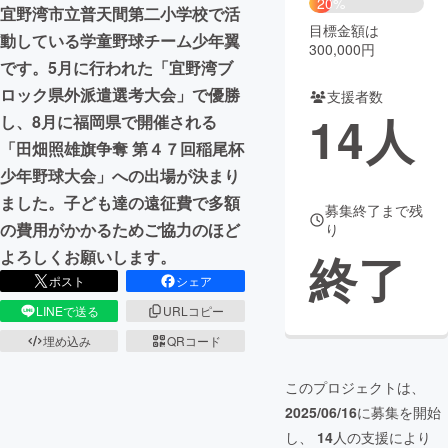
20%
宜野湾市立普天間第二小学校で活
目標金額は
まちづくり・地域活性化
動している学童野球チーム少年翼
300,000円
です。5月に行われた「宜野湾ブ
ロック県外派遣選考大会」で優勝
支援者数
CAMPFIRE for Social Good
CAMPFIRE Creation
14
人
し、8月に福岡県で開催される
CAMPFIREふるさと納税
machi-ya
コミュニティ
「田畑照雄旗争奪 第４７回稲尾杯
少年野球大会」への出場が決まり
ました。子ども達の遠征費で多額
募集終了まで残
の費用がかかるためご協力のほど
り
終了
よろしくお願いします。
ポスト
シェア
LINEで送る
URLコピー
埋め込み
QRコード
このプロジェクトは、
2025/06/16
に募集を開始
し、
14
人の支援により