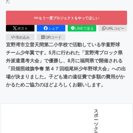
た
もう一度プロジェクトをやってほしい
ポスト
シェア
LINEで送る
URLコピー
埋め込み
QRコード
宜野湾市立普天間第二小学校で活動している学童野球
チーム少年翼です。5月に行われた「宜野湾ブロック県
外派遣選考大会」で優勝し、8月に福岡県で開催される
「田畑照雄旗争奪 第４７回稲尾杯少年野球大会」への出
場が決まりました。子ども達の遠征費で多額の費用がか
かるためご協力のほどよろしくお願いします。
ス
ポ
ー
ツ
ク
ラ