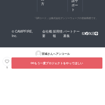
請サ
方
ポー
ト
「QRコード」は株式会社デンソーウェーブの登録商標です。
© CAMPFIRE,
会社概
採用情
パートナー
Inc.
要
報
募集
宮城
さんへアンコール
もう一度プロジェクトをやってほしい
1