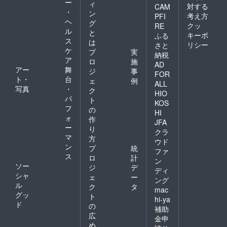
ー
ィ
対する
CAM
・
ン
考え方
PFI
ヘ
グ
クッ
RE
ル
と
キーポ
ふる
ス
は
リシー
さと
ケ
プ
実
納税
ア
ロ
施
AD
アー
舞
ジ
事
FOR
ト・
台
ェ
例
ALL
写真
・
ク
HIO
パ
ト
KOS
フ
の
HI
ォ
作
JFA
ー
り
クラ
マ
方
ウド
ン
プ
統
ファ
ス
ロ
計
ン
ソー
ジ
デ
ディ
シャ
ェ
ー
ング
ル
ク
タ
mac
グッ
ト
hi-ya
ド
の
補助
広
金申
め