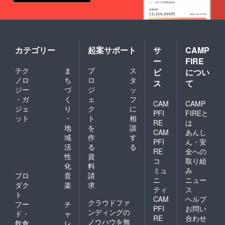
カテゴリー
起案サポート
サ
CAMP
ー
FIRE
テク
ま
プ
ス
ビ
につい
ノロ
ち
ロ
タ
ス
て
ジー
づ
ジ
ッ
・ガ
く
ェ
フ
CAM
CAMP
ジェ
り
ク
に
PFI
FIREと
ット
・
ト
相
RE
は
地
を
談
CAM
あんし
域
作
す
PFI
ん・安
活
る
る
RE
全への
性
資
コ
取り組
化
料
ミュ
み
プロ
音
請
ニ
ニュー
ダク
楽
求
ティ
ス
ト
CAM
ヘルプ
クラウドファ
フー
チ
PFI
お問い
ンディングの
ド・
ャ
RE
合わせ
ノウハウを無
飲食
レ