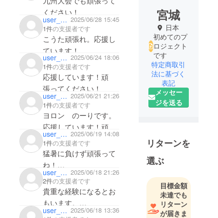
九州大会でも頑張って
宮城
ください！
user_ebd7522e3b04
2025/06/28 15:45
日本
1件
の支援者です
初めてのプ
こうた頑張れ。応援し
ロジェクト
ています！
です
user_008d65112ea4
2025/06/24 18:06
特定商取引
1件
の支援者です
法に基づく
応援しています！頑
表記
張ってください！
メッセー
user_a547f3e77eb4
2025/06/21 21:26
ジを送る
1件
の支援者です
ヨロン のーりです。
応援しています！頑
user_460fb4385034
2025/06/19 14:08
張ってください！
リターンを
1件
の支援者です
猛暑に負けず頑張って
選ぶ
ね！
user_a27f31749184
2025/06/18 21:26
応援しています(^^)
2件
の支援者です
目標金額
貴重な経験になるとお
未達でも
もいます。
リターン
user_c27cb10eb8f4
2025/06/18 13:36
が届きま
応援しています！頑