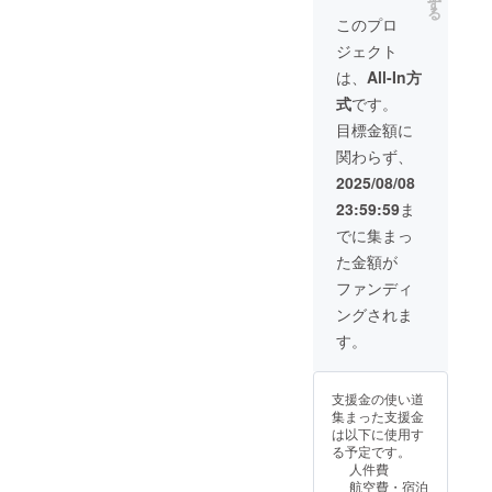
す
メールにてURL
る
を記載します。
このプロ
できなかった場
ジェクト
合、ギガファイ
ル便にて送付し
は、
All-In方
ます。 ※このリ
式
です。
ターンは5,000円
のものと同じに
目標金額に
なります。
関わらず、
2025/08/08
23:59:59
ま
でに集まっ
た金額が
ファンディ
ングされま
す。
支援金の使い道
集まった支援金
は以下に使用す
る予定です。
人件費
航空費・宿泊