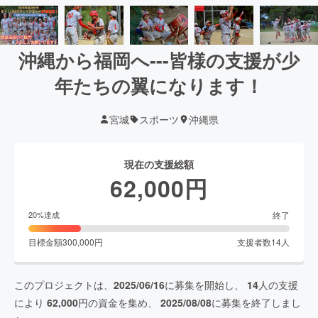
沖縄から福岡へ---皆様の支援が少
年たちの翼になります！
宮城
スポーツ
沖縄県
現在の支援総額
62,000
円
終了
20
%達成
目標金額
300,000
円
支援者数
14
人
このプロジェクトは、
2025/06/16
に募集を開始し、
14
人の支援
により
62,000
円の資金を集め、
2025/08/08
に募集を終了しまし