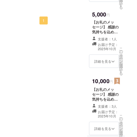
なります。
択
す
る
5,000
円
1
【お礼のメッ
セージ】 感謝の
気持ちを込め
て、選手たちか
支援者：1人
ら動画にてお礼
お届け予定：
のメッセージと
こ
2025年10月
の
大会結果をお送
リ
タ
りします。 ・収
ー
ン
録時間：1分程度
詳細を見る
を
選
・提供方法：
択
す
メールにてURL
る
を記載します。
10,000
できなかった場
円
合、ギガファイ
【お礼のメッ
ル便にて送付し
セージ】 感謝の
ます。 ※このリ
気持ちを込め
ターンは10,000
て、選手たちか
円のものと同じ
支援者：3人
ら動画にてお礼
になります。
お届け予定：
のメッセージと
こ
2025年10月
の
大会結果をお送
リ
タ
りします。 ・収
ー
ン
録時間：1分程度
詳細を見る
を
選
・提供方法：
択