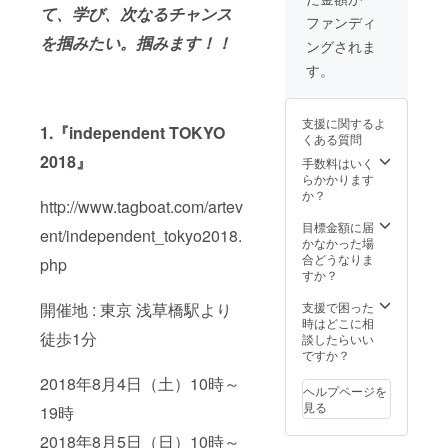
て、学び、次なるチャンス
テッ
ファンディ
カー1枚
を掴みたい。掴みます！！
ングされま
+ 現場
レポー
す。
トメー
ル(写真
付)
支援に関するよ
1.『independent TOKYO
くある質問
2018』
手数料はいく
らかかります
か？
http://www.tagboat.com/artev
目標金額に届
ent/independent_tokyo2018.
かなかった場
合どうなりま
php
すか？
支援で困った
開催地 : 東京 浅草橋駅より
時はどこに相
徒歩1分
談したらいい
ですか？
2018年8月4日（土）10時～
ヘルプページを
見る
19時
2018年8月5日（日）10時～