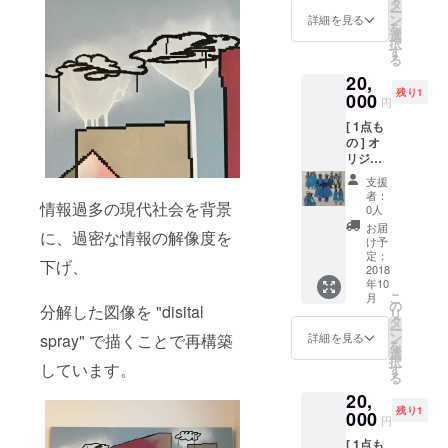
タ
ー
ン、ア
ン
詳細を見る
を
クリル
選
択
ペイン
す
る
ト キャ
20,
ンバス/
残り1
直筆サ
000
円
イン入
[ 1点も
+ ポス
の ] オ
トカー
リジナ
ド(大)1
ル ペイ
枚 絵柄
支援
ント作
ランダ
者：
品 (can
情報過多の現代社会を背景
ム (直筆
0人
vas)
サイン
お届
に、過密な情報の解像度を
F5 :
入) + 心
け予
35cm x
を込め
定：
下げ、
27cm
2018
たお礼
年10
シルク
のお手
こ
月
スク
紙 + ス
の
分解した図像を "disital
リ
リー
テッ
タ
ー
ン、ア
カー1枚
ン
spray" で描くことで再構築
詳細を見る
を
クリル
+ 現場
選
択
ペイン
しています。
レポー
す
る
ト キャ
トメー
20,
ンバス/
ル(写真
残り1
直筆サ
000
付)
円
イン入
[ 1点も
+ ポス