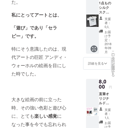
た。
1点もの
たお礼
シルク
メッ
スク
セージ
私にとってアートとは、
リーン/
カード
支援
非売品
+ ス
者：
Tシャツ
テッ
0人
「遊び」であり「セラ
(女性M
カー1枚
お届
サイズ/
ピー」です。
+ 現場
け予
男性Sサ
レポー
定：
イズ) +
2018
トメー
年09
特にそう意識したのは、現
ポスト
ル(写真
こ
月
カード
付)
の
リ
代アートの巨匠 アンディ・
(大)1枚
タ
ー
(直筆サ
ン
詳細を見る
ウォーホルの絵画を目にし
を
イン&お
選
択
礼メッ
す
た時でした。
る
セージ
8,0
入) + 心
を込め
00
円
たお礼
直筆オ
メッ
リジナ
大きな絵画の前に立った
セージ
ルド
カード
時、その強い色彩と遊び心
ローイ
+ ス
支援
ング1枚
テッ
者：
に、とても
楽しい感覚
に
(A5サイ
カー1枚
1人
ズ/直筆
+ 現場
お届
なった事を今でも忘れられ
サイン&
レポー
け予