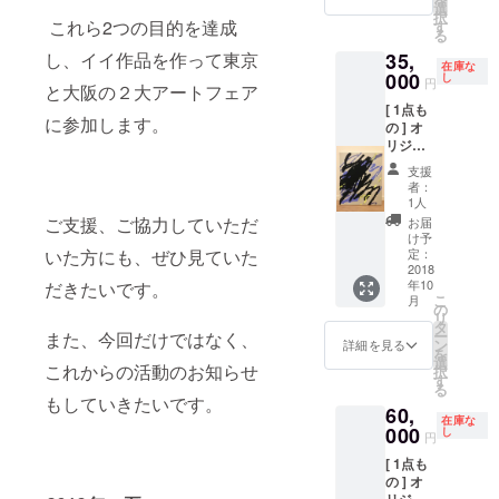
クリル
選
択
ペイン
これら2つの目的を達成
す
る
ト / キャ
35,
し、イイ作品を作って東京
ンバス
在庫な
/ 直筆サ
000
し
円
と大阪の２大アートフェア
イン入
[ 1点も
+ ポス
に参加します。
の ] オ
トカー
リジナ
ド(大)2
ル ペイ
枚 絵柄
支援
ント作
ランダ
者：
品 (can
ム (直筆
1人
vas) F8
サイン
ご支援、ご協力していただ
お届
:
入) + 心
け予
45.5cm
を込め
定：
いた方にも、ぜひ見ていた
x 38cm
2018
たお礼
年10
だきたいです。
シルク
のお手
こ
月
スク
紙 + ス
の
リ
リー
テッ
タ
ー
また、今回だけではなく、
ン、ア
カー1枚
ン
詳細を見る
を
クリル
+ 現場
選
これからの活動のお知らせ
択
ペイン
レポー
す
る
ト / キャ
トメー
もしていきたいです。
60,
ンバス
ル(写真
在庫な
/ 直筆サ
000
付)
し
円
イン入
[ 1点も
+ ポス
の ] オ
トカー
リジナ