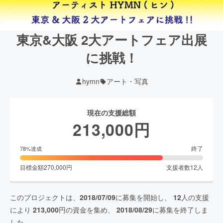
東京&大阪 2大アートフェア出展
に挑戦！
hymn
アート・写真
現在の支援総額
213,000
円
終了
78
%達成
目標金額
270,000
円
支援者数
12
人
このプロジェクトは、
2018/07/09
に募集を開始し、
12
人の支援
により
213,000
円の資金を集め、
2018/08/29
に募集を終了しま
した