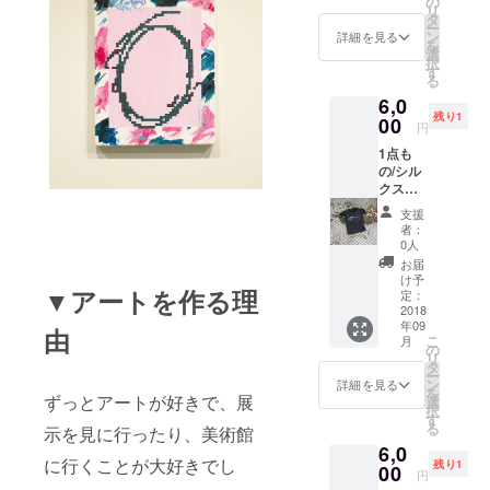
の
リ
(大)2枚
ング、
タ
ー
(直筆サ
またリ
ン
詳細を見る
を
イン&お
ターン
選
択
礼メッ
は
す
る
セージ
UNKNO
6,0
入) + お
WN
残り1
一人お
00
ASIA事
円
一人に
務局と
1点も
心を込
は直接
の/シル
めたお
関係あ
クスク
礼メー
りませ
リーン/
ル + ス
ん
支援
非売品
テッ
者：
Tシャツ
カー1枚
0人
(女性S
+ 現場
お届
サイズ/
レポー
け予
▼アートを作る理
男性XS
トメー
定：
サイズ)
2018
ル(写真
年09
+ ポス
付)
由
こ
月
トカー
の
リ
ド(大)1
タ
ー
枚 (直筆
ン
詳細を見る
を
サイン&
ずっとアートが好きで、展
選
択
お礼
す
る
示を見に行ったり、美術館
メッ
6,0
セージ
に行くことが大好きでし
残り1
入) + 心
00
円
を込め