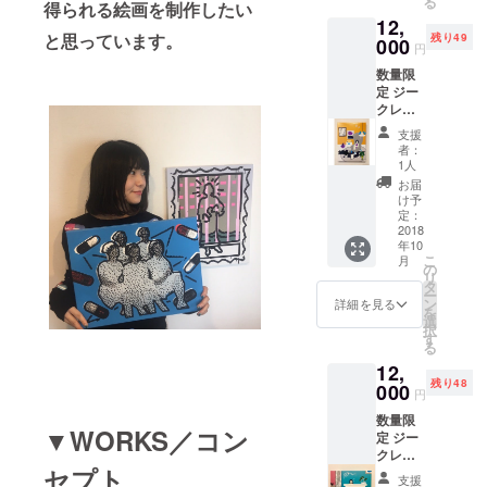
る
イント
得られる絵画を制作したい
12,
マット
と思っています。
残り49
厚紙 /
000
円
簡易額
数量限
装付 / 直
定 ジー
筆サイ
クレー
ン入 +
プリン
ポスト
支援
ト no.1
カード1
者：
( F4
枚/ 絵柄
1人
キャン
ランダ
お届
バス :
ム (直筆
け予
33.3cm
サイン&
定：
x
2018
お礼
年10
24.2cm
メッ
こ
月
) 各エ
セージ
の
リ
ディ
入) + ス
タ
ー
ション
テッ
ン
詳細を見る
を
50 / 手
カー1枚
選
択
書きナ
+ 現場
す
る
ンバー
レポー
12,
入 / 直筆
トメー
残り48
サイン
000
ル(写真
円
入 + ス
付)
数量限
テッ
▼WORKS／コン
定 ジー
カー1枚
クレー
+ 心を
セプト
プリン
込めた
支援