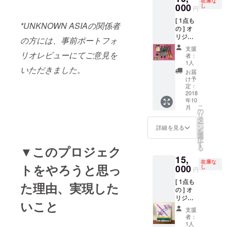
在庫な
厚紙 /
000
し
円
簡易額
[ 1点も
装付 / 直
*UNKNOWN ASIAの関係者
の ] オ
筆サイ
リジナ
ン入 +
の方には、事前ポートフォ
ル ペイ
ポスト
支援
ント作
カード1
リオレビューにてご意見を
者：
品
枚/ 絵柄
1人
いただきました。
(paper)
ランダ
お届
F5 :
ム (直筆
け予
35cm x
サイン&
定：
27cm
2018
お礼
年10
シルク
メッ
こ
月
スク
セージ
の
リ
リー
入) + ス
タ
ー
ン、
テッ
ン
詳細を見る
を
マー
カー1枚
選
択
カーペ
+ 現場
す
る
▼このプロジェク
イント
レポー
15,
マット
トメー
在庫な
トをやろうと思っ
厚紙 /
000
ル(写真
し
円
簡易額
付)
[ 1点も
装付 / 直
た理由、実現した
の ] オ
筆サイ
リジナ
ン入 +
いこと
ル ペイ
ポスト
支援
ント作
カード1
者：
品
枚/ 絵柄
1人