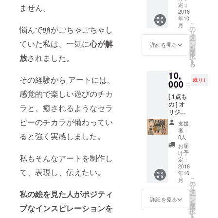
あなた
トメー
定：
ません。
のお名
2018
ル(写真
年10
前入/簡
付)
こ
月
易額入)
悩んで頭がごちゃごちゃし
の
リ
+ ポス
タ
ー
ていた私は、一気に
心が解
トカー
ン
詳細を見る
を
ド(大)2
選
択
放
されました。
枚 (直筆
す
る
サイン
10,
入) + お
その経験から アートには、
残り1
一人お
000
円
一人に
感覚的で楽しい遊びのチカ
[ 1点も
心を込
の ] オ
めたお
ラと、癒されるようなセラ
リジナ
礼メッ
ル ペイ
セージ
ピーのチカラが備わってい
支援
ント作
カード
者：
ると強く実感しました。
品
+ ス
0人
(paper)
テッ
お届
F5 :
カー1枚
け予
私もそんなアートを制作し
35cm x
+ 現場
定：
27cm
2018
レポー
て、表現し、伝えたい。
年10
シルク
トメー
こ
月
スク
ル(写真
の
リ
リー
付)
タ
私の絵を見た人がポジティ
ー
ン、
ン
詳細を見る
を
マー
選
ブなインスピレーションを
択
カーペ
す