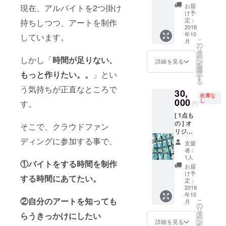
(canva
ランダ
お届
現在、アルバイトを2つ掛け
s) F3 :
ム (直筆
け予
27.3cm
サイン&
定：
持ちしつつ、アートを制作
x 22cm
2018
お礼
年10
キャン
しています。
メッ
こ
月
バス / 直
セージ
の
リ
筆サイ
入) + ス
タ
ー
しかし「
時間が足りない、
ン入 +
テッ
ン
詳細を見る
を
ポスト
カー1枚
選
択
もっと作りたい。。
」とい
カード
+ 現場
す
る
(大)2枚
レポー
う気持ちが正直なところで
30,
(直筆サ
トメー
在庫な
イン入)
000
ル(写真
し
す。
円
+ ス
付)
[ 1点も
テッ
の ] オ
カー1枚
そこで、クラウドファン
リジナ
+ 心を
ル ペイ
ディングに参加する事で、
込めた
支援
ント作
お礼の
者：
品 (
お手紙
1人
①バイトをする時間を制作
canvas
+ 現場
お届
) F8 :
レポー
け予
する時間にあてたい。
45.5cm
トメー
定：
x 38cm
2018
ル(写真
年10
シルク
付)
②自分のアートを知っても
こ
月
スク
の
リ
リー
タ
らうきっかけにしたい
ー
ン、ア
ン
詳細を見る
を