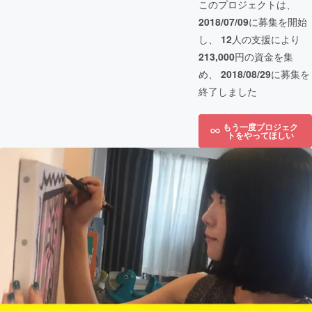
このプロジェクトは、
2018/07/09
に募集を開始
し、
12
人の支援により
213,000
円の資金を集
め、
2018/08/29
に募集を
終了しました
もう一度プロジェク
トをやってほしい