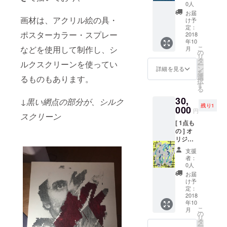
品
ム (直筆
0人
(canva
サイン
お届
s) F6 :
画材は、アクリル絵の具・
入) + 心
け予
41cm x
を込め
定：
ポスターカラー・スプレー
31.8cm
2018
たお礼
年10
シルク
のお手
こ
などを使用して制作し、シ
月
スク
紙 + ス
の
リ
リー
テッ
タ
ルクスクリーンを使ってい
ー
ン、ス
カー1枚
ン
詳細を見る
を
プ
+ 現場
選
るものもあります。
択
レー、
レポー
す
る
ポス
トメー
30,
ターカ
ル(写真
↓黒い網点の部分が、シルク
残り1
ラーペ
000
付)
円
スクリーン
イント
[ 1点も
キャン
の ] オ
バス / 直
リジナ
筆サイ
ル ペイ
ン入 +
支援
ント作
ポスト
者：
品 (
カード
0人
canvas
(大)1枚
お届
) F8 :
絵柄ラ
け予
45.5cm
ンダム
定：
x 38cm
2018
(直筆サ
年10
シルク
イン入)
こ
月
スク
+ 心を
の
リ
リー
込めた
タ
ー