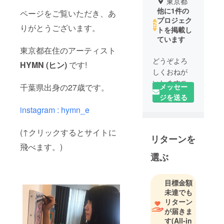
東京都
他に1件の
ページをご覧いただき、あ
プロジェク
りがとうございます。
トを掲載し
ています
東京都在住のアーティスト
どうぞよろ
HYMN (ヒン)
です!
しくおねが
いします⊂(
メッセー
千葉県出身の27歳です。
・ ̫・ )⊃
ジを送る
instagram : hymn_e
(↑クリックするとサイトに
リターンを
飛べます。)
選ぶ
目標金額
未達でも
リターン
が届きま
す
(All-in