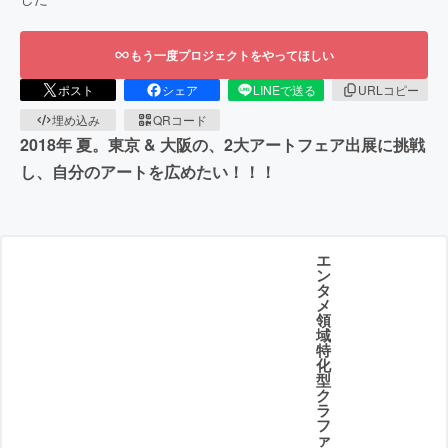
もう一度プロジェクトをやってほしい
ポスト
シェア
LINEで送る
URLコピー
埋め込み
QRコード
2018年 夏。東京 & 大阪の、2大アートフェア出展に挑戦
し、自分のアートを広めたい！！！
エ
ン
タ
メ
領
域
特
化
型
ク
ラ
フ
ァ