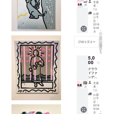
支援
券1枚 (9
者：
月15日
1人
&16日:
お届
大阪) +
け予
ポスト
定：
カード
2018
年09
(大)2枚
こ
月
(直筆サ
の
リ
イン&お
タ
ー
礼メッ
ン
詳細を見る
を
セージ
選
択
入) + お
す
る
一人お
5,0
一人に
心を込
00
円
めたお
クラウ
礼メー
ドファ
ル + ス
ンディ
テッ
ング限
カー1枚
支援
定 A4サ
+ 現場
者：
イズ ポ
レポー
1人
ス
トメー
お届
ター (直
ル(写真
け予
筆サイ
付) ※当
定：
ン入) +
2018
クラウ
年09
ポスト
ドファ
こ
月
カード
ンディ