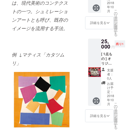
は、現代美術のコンテクス
31.8cm
2018
たお礼
年10
シルク
のお手
トの一つ。シュミレーショ
こ
月
スク
紙 + ス
の
リ
リー
テッ
タ
ンアートとも呼び、既存の
ー
ン、ス
カー1枚
ン
詳細を見る
を
プレー
+ 現場
選
イメージを流用する手法。
択
ペイン
レポー
す
る
ト キャ
トメー
25,
ンバス /
ル(写真
残り1
直筆サ
000
付)
円
イン入
[ 1点も
例 ↓マティス「カタツム
+ ポス
の ] オ
トカー
リ」
リジナ
ド(大)1
ル ペイ
枚 絵柄
支援
ント作
ランダ
者：
品
ム (直筆
0人
(canva
サイン
お届
s) F6 :
入) + 心
け予
41cm x
を込め
定：
31.8cm
2018
たお礼
年10
シルク
のお手
こ
月
スク
紙 + ス
の
リ
リー
テッ
タ
ー
ン、ス
カー1枚
ン
詳細を見る
を
プ
+ 現場
選
択
レー、
レポー
す
る
ポス
トメー