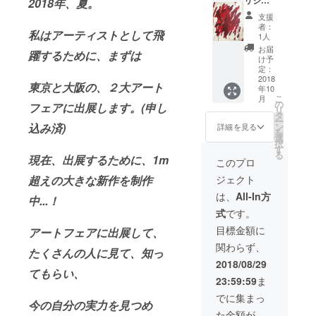
ド(大)2
2018年、夏。
ル ペイ
枚 絵柄
支援
ント作
ランダ
者：
私はアーティストとして飛
品
ム (直筆
1人
(canva
サイン
お届
躍するために、まずは
s) F30 :
入) + 心
け予
91cm x
を込め
定：
72.7cm
2018
たお礼
東京と大阪の、２大アート
年10
シルク
のお手
こ
月
スク
紙 + ス
の
フェアに出展します。(申し
リ
リー
テッ
タ
ー
ン、ア
カー1枚
ン
込み済)
詳細を見る
を
クリル
+ 現場
選
択
ペイン
レポー
す
る
ト / キャ
現在、出展するために、1m
トメー
このプロ
ンバス
ル(写真
ジェクト
超えの大きな新作を制作
張 / 直筆
付)
サイン
は、
All-In方
中...！
入 + ポ
式
です。
スト
カード
目標金額に
アートフェアに出展して、
(大)4枚
関わらず、
(直筆サ
たくさんの人に見て、知っ
イン入)
2018/08/29
+ 心を
てもらい、
23:59:59
ま
込めた
お礼の
でに集まっ
今の自分の実力を見つめ
お手紙
た金額が
+ ス