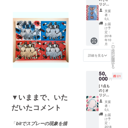
リジナ
筆サイ
ル ペイ
ン入 +
支援
ント作
ポスト
者：
品 (
カード
0人
canvas
(大)2枚
お届
) F15 :
絵柄ラ
け予
65.2cm
ンダム
定：
x 53cm
2018
(直筆サ
年10
スプ
イン入)
こ
月
レー、
+ 心を
の
リ
アクリ
込めた
タ
ー
ル ペイ
お礼の
ン
詳細を見る
を
ント /
お手紙
選
択
キャン
+ ス
す
る
バス / 直
テッ
50,
筆サイ
カー1枚
残り1
ン入 +
000
+ 現場
円
ポスト
レポー
[ 1点も
カード
トメー
の ] オ
(大)2枚
ル(写真
▼いままで、いた
リジナ
絵柄ラ
付)
ル ペイ
ンダム
支援
ント作
(直筆サ
だいたコメント
者：
品 (can
イン入)
0人
vas)
+ 心を
お届
F20 :
込めた
け予
72.7cm
「
bitでスプレーの現象を描
お礼の
定：
x
2018
お手紙