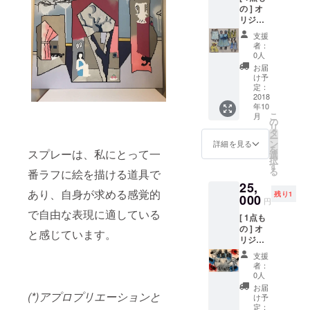
の ] オ
トカー
リジナ
ド(大)1
ル ペイ
枚 絵柄
支援
ント作
ランダ
者：
品 (can
ム (直筆
0人
vas)
サイン
お届
F5 :
入) + 心
け予
35cm x
を込め
定：
27cm
2018
たお礼
年10
シルク
のお手
こ
月
スク
紙 + ス
の
リ
リー
テッ
タ
ー
ン、パ
カー1枚
ン
詳細を見る
を
ステル
スプレーは、私にとって一
+ 現場
選
択
ペイン
レポー
す
る
番ラフに絵を描ける道具で
ト キャ
トメー
25,
ンバス/
ル(写真
あり、自身が求める感覚的
残り1
直筆サ
000
付)
円
イン入
で自由な表現に適している
[ 1点も
+ ポス
の ] オ
トカー
と感じています。
リジナ
ド(大)1
ル ペイ
枚 絵柄
支援
ント作
ランダ
者：
品
ム (直筆
0人
(canva
サイン
お届
s) F6 :
(*)アプロプリエーションと
入) + 心
け予
41cm x
を込め
定：