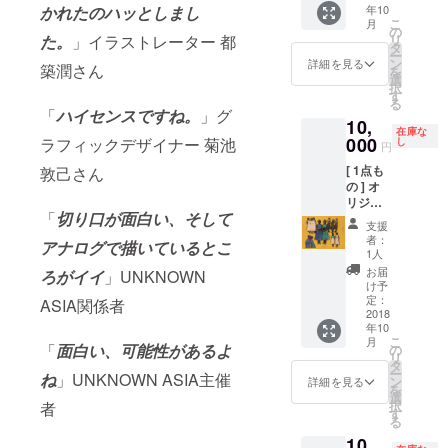
年10
かれたのハッとしまし
60.6cm
+ ス
こ
月
アクリ
テッ
の
リ
た。
」イラストレーター 都
ルペイ
カー1枚
タ
ー
ント、
+ 現場
ン
詳細を見る
築潤さん
を
スク
レポー
選
択
リーン
トメー
す
る
トーン /
ル(写真
「
ハイセンスですね。
」グ
10,
キャン
付)
在庫な
バス / 直
000
ラフィックデザイナー 菊池
し
円
筆サイ
[ 1点も
敦己さん
ン入 +
の ] オ
ポスト
リジナ
カード
「
切り口が面白い、そして
ル ペイ
(大)4枚
支援
ント作
(直筆サ
者：
アナログで描いているとこ
品
イン入)
1人
(paper)
+ 心を
お届
ろがイイ
」UNKNOWN
F5 :
込めた
け予
35cm x
お礼の
定：
ASIA関係者
27cm
2018
お手紙
年10
シルク
+ ス
こ
月
スク
テッ
「
面白い、可能性があるよ
の
リ
リー
カー1枚
タ
ー
ね
」UNKNOWN ASIA主催
ン、
+ 現場
ン
詳細を見る
を
マー
レポー
選
択
者
カーペ
トメー
す
る
イント
ル(写真
10,
マット
付)