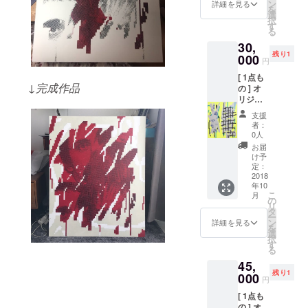
ン、ア
お礼の
ン
詳細を見る
を
クリル
お手紙
選
択
ペイン
+ ス
す
る
ト / キャ
テッ
30,
ンバス
カー1枚
残り1
/ 直筆サ
000
+ 現場
円
イン入
レポー
[ 1点も
+ ポス
トメー
↓完成作品
の ] オ
トカー
ル(写真
リジナ
ド(大)2
付)
ル ペイ
枚 絵柄
支援
ント作
ランダ
者：
品 (
ム (直筆
0人
canvas
サイン
お届
) F8 :
入) + 心
け予
45.5cm
を込め
定：
x 38cm
2018
たお礼
年10
シルク
のお手
こ
月
スク
紙 + ス
の
リ
リー
テッ
タ
ー
ン、ア
カー1枚
ン
詳細を見る
を
クリ
+ 現場
選
択
ル、ス
レポー
す
る
クリー
トメー
45,
ントー
ル(写真
残り1
ン ペイ
000
付)
円
ント
[ 1点も
キャン
の ] オ
バス / 直