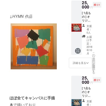
25,
ターカ
ル(写真
残り1
ラー ペ
000
付)
円
イント
[ 1点も
キャン
↓HYMN 作品
の ] オ
バス / 直
リジナ
筆サイ
ル ペイ
ン入 +
支援
ント作
ポスト
者：
品
カード
0人
(canva
(大)1枚
お届
s) F6 :
絵柄ラ
け予
41cm x
ンダム
定：
31.8cm
2018
(直筆サ
年10
シルク
イン入)
こ
月
スク
+ 心を
の
リ
リー
込めた
タ
ー
ン、ス
お礼の
ン
詳細を見る
を
プレー
お手紙
選
択
ペイン
+ ス
す
る
ト キャ
テッ
25,
ンバス /
カー1枚
残り1
直筆サ
000
+ 現場
円
イン入
レポー
[ 1点も
+ ポス
トメー
の ] オ
トカー
ル(写真
リジナ
ド(大)1
付)
ほぼ全てキャンバスに手描
ル ペイ
枚 絵柄
支援
ント作
ランダ
き
で描いており、
者：