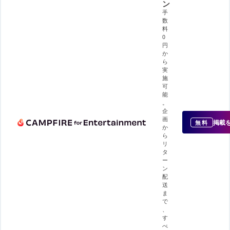
ン
手
数
料
0
円
か
ら
実
施
可
能
。
企
画
掲載
無料
か
ら
リ
タ
ー
ン
配
送
ま
で
、
す
べ