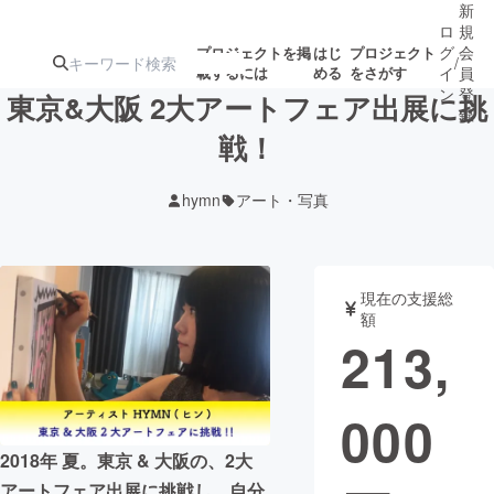
新
ロ
規
グ
会
プロジェクトを掲
はじ
プロジェクト
/
載するには
める
をさがす
イ
員
ン
登
東京&大阪 2大アートフェア出展に挑
録
戦！
人気のプロ
注目のリ
注目の新着プロ
募集終了が近いプ
もうすぐ公開
hymn
アート・写真
ジェクト
ターン
ジェクト
ロジェクト
されます
アート・写真
音楽
現在の支援総
額
213,
テクノロジー・ガジェット
ゲーム・サ
000
映像・映画
書籍・雑誌
2018年 夏。東京 & 大阪の、2大
ビジネス・起業
チャレンジ
アートフェア出展に挑戦し、自分