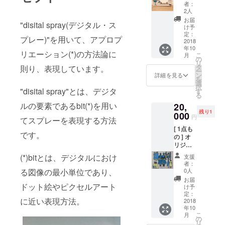
ト no.2
お礼
者：
( F4
メッ
2人
キャン
セージ
お届
"disital spray(デジタル・ス
バス :
カード
け予
33.3cm
+ 現場
定：
プレー)"を用いて、アプロプ
x
2018
レポー
年10
24.2cm
トメー
リエーション(*)の方法論に
こ
月
) エディ
ル(写真
の
リ
ション
付)
タ
則り、表現しています。
ー
50 / 手
ン
詳細を見る
を
書きナ
選
択
ンバー
"disital spray"とは、デジタ
す
る
入 / 直筆
ルの要素であるbit(*)を用い
20,
サイン
残り1
入 + ス
000
円
てスプレーを表現する方法
テッ
[ 1点も
カー1枚
です。
の ] オ
+ 心を
リジナ
込めた
ル ペイ
お礼
(*)bitとは、デジタルにおけ
支援
ント作
メッ
者：
品 (can
セージ
0人
る図像の最小単位であり、
vas)
カード
お届
F5 :
ドット絵やピクセルアート
+ 現場
け予
35cm x
レポー
定：
に近い表現方法。
27cm
2018
トメー
年10
シルク
ル(写真
こ
月
スク
付)
の
リ
リー