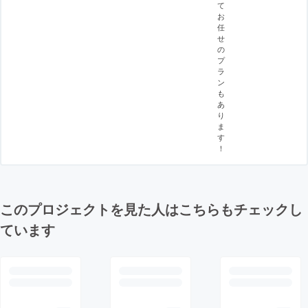
て
お
任
せ
の
プ
ラ
ン
も
あ
り
ま
す
！
このプロジェクトを見た人はこちらもチェックし
ています