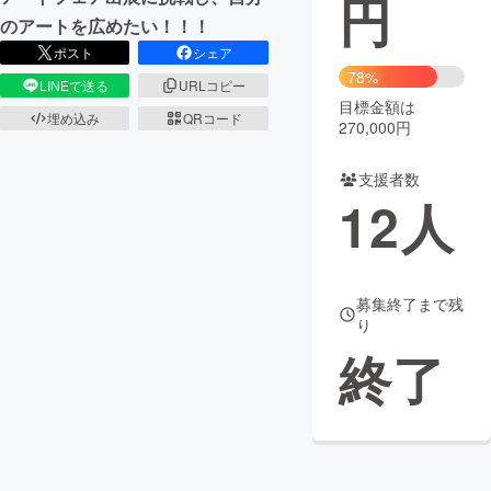
円
のアートを広めたい！！！
まちづくり・地域活性化
ポスト
シェア
78%
LINEで送る
URLコピー
目標金額は
CAMPFIRE for Social Good
CAMPFIRE Creation
埋め込み
QRコード
270,000円
CAMPFIREふるさと納税
machi-ya
コミュニティ
支援者数
12
人
募集終了まで残
り
終了