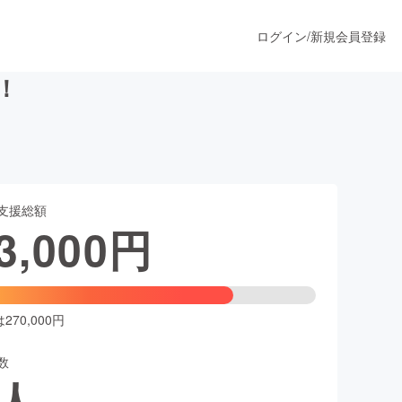
ログイン
/
新規会員登録
！
うすぐ公開されます
支援総額
プロダクト
3,000
円
ファッション
スポーツ
70,000円
数
ア
ソーシャルグッド
人