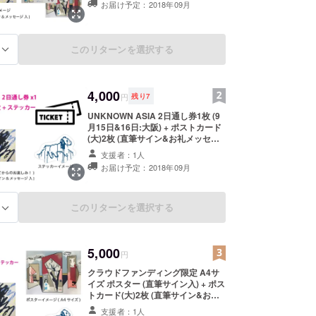
お届け予定：2018年09月
このリターンを選択する
る
4,000
円
残り
7
UNKNOWN ASIA 2日通し券1枚 (9
月15日&16日:大阪) + ポストカード
(大)2枚 (直筆サイン&お礼メッセー
ジ入) + お一人お一人に心を込めた
支援者：1人
お礼メール + ステッカー1枚 + 現場
お届け予定：2018年09月
レポートメール(写真付) ※当クラウ
ドファンディング、またリターンは
UNKNOWN ASIA事務局とは直接関
係ありません
このリターンを選択する
る
5,000
円
クラウドファンディング限定 A4サ
イズ ポスター (直筆サイン入) + ポス
トカード(大)2枚 (直筆サイン&お礼
メッセージ入) + お一人お一人に心
支援者：1人