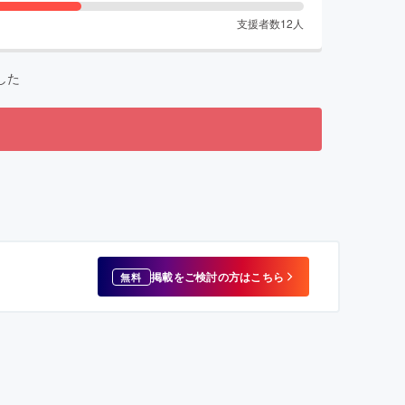
支援者数
12
人
した
掲載をご検討の方はこちら
無料