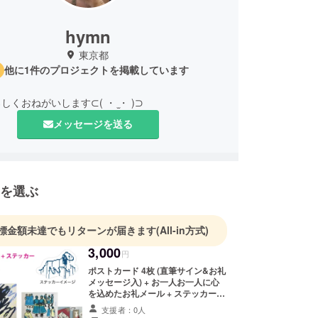
hymn
東京都
他に1件のプロジェクトを掲載しています
くおねがいします⊂( ・ ̫・ )⊃
メッセージを送る
を選ぶ
標金額未達でもリターンが届きます
(All-in方式)
3,000
円
ポストカード 4枚 (直筆サイン&お礼
メッセージ入) + お一人お一人に心
を込めたお礼メール + ステッカー1
枚 + 現場レポートメール(写真付)
支援者：0人