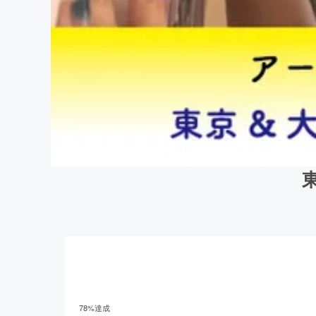
78
%達成