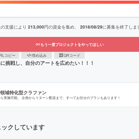
人の支援により
213,000
円の資金を集め、
2018/08/29
に募集を終了しま
もう一度プロジェクトをやってほしい
RLコピー
埋め込み
QRコード
ア出展に挑戦し、自分のアートを広めたい！！！
領域特化型クラファン
から実施可能。 企画からリターン配送まで、すべてお任せのプランもあります！
ェックしています