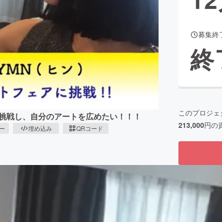
募集終
CAMPFIRE for Social Good
CAMPFIRE Creation
終
CAMPFIREふるさと納税
machi-ya
コミュニティ
このプロジェ
展に挑戦し、自分のアートを広めたい！！！
213,000
円の
ピー
埋め込み
QRコード