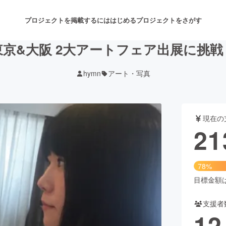
プロジェクトを掲載するには
はじめる
プロジェクトをさがす
東京&大阪 2大アートフェア出展に挑戦
hymn
アート・写真
注目のリターン
注目の新着プロジェクト
募集終了が近いプロジェクト
も
現在の
音楽
舞台・パフォーマンス
21
ゲーム・サービス開発
フード・飲食店
78%
書籍・雑誌出版
アニメ・漫画
目標金額は2
支援者
チャレンジ
ビューティー・ヘルスケ
12