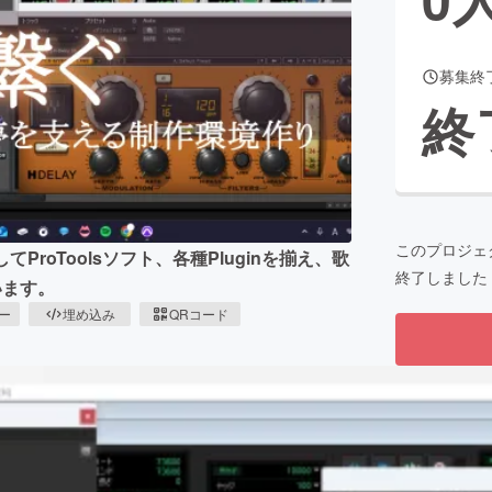
募集終
CAMPFIRE for Social Good
CAMPFIRE Creation
終
CAMPFIREふるさと納税
machi-ya
コミュニティ
このプロジェ
そしてProToolsソフト、各種Pluginを揃え、歌
終了しました
います。
ピー
埋め込み
QRコード