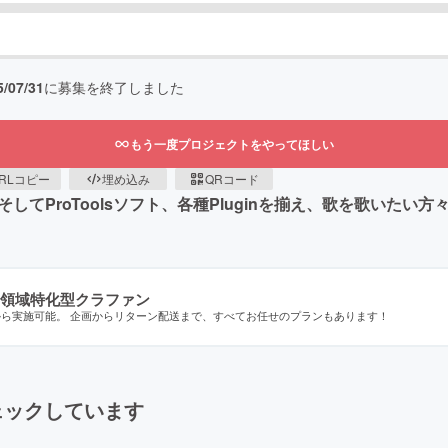
5/07/31
に募集を終了しました
もう一度プロジェクトをやってほしい
RLコピー
埋め込み
QRコード
cPC そしてProToolsソフト、各種Pluginを揃え、歌を歌い
領域特化型クラファン
から実施可能。 企画からリターン配送まで、すべてお任せのプランもあります！
ェックしています