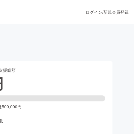
ログイン
/
新規会員登録
。
うすぐ公開されます
支援総額
プロダクト
円
ファッション
スポーツ
00,000円
数
ア
ソーシャルグッド
人