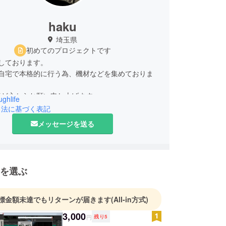
haku
埼玉県
初めてのプロジェクトです
当しております。
を自宅で本格的に行う為、機材などを集めておりま
ほど心からお願い申し上げます。
ghlife
引法に基づく表記
メッセージを送る
を選ぶ
標金額未達でもリターンが届きます
(All-in方式)
3,000
円
残り
5