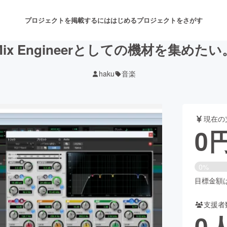
プロジェクトを掲載するには
はじめる
プロジェクトをさがす
Mix Engineerとしての機材を集めたい
haku
音楽
注目のリターン
注目の新着プロジェクト
募集終了が近いプロジェクト
も
現在の
音楽
舞台・パフォーマンス
0
ゲーム・サービス開発
フード・飲食店
0%
書籍・雑誌出版
アニメ・漫画
目標金額は5
支援者
チャレンジ
ビューティー・ヘルスケ
0