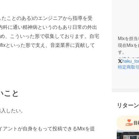
したことのある)のエンジニアから指導を受
療内科に通い精神病というのもあり日常の外出
め、こういった形で収集しております。自宅
Mixを担
Mixといった形で支え、音楽業界に貢献して
現在Mix
す。
ご協力の
haku_tou
特定商取
いこと
リターン
も購入したい。
目
イアントが自身をもって投稿できるMixを提