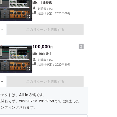
Mix 1曲提供
支援者：0人
お届け予定：2025年09月
このリターンを選択する
る
100,000
円
Mix 10曲提供
支援者：0人
お届け予定：2025年10月
このリターンを選択する
る
ジェクトは、
All-In方式
です。
に関わらず、
2025/07/31 23:59:59
までに集まった
ァンディングされます。