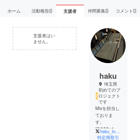
ホーム
活動報告
仲間募集
コメント
支援者
1
1
2
支援者はい
ません。
haku
埼玉県
初めてのプ
ロジェクト
です
Mixを担当し
ておりま
す。
現在Mixを自
haku_toughlife
宅で本格的
特定商取引