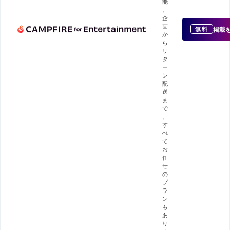
能
。
企
画
掲載
無料
か
ら
リ
タ
ー
ン
配
送
ま
で
、
す
べ
て
お
任
せ
の
プ
ラ
ン
も
あ
り