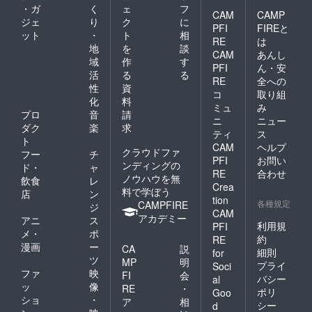
・ガ
く
ェ
フ
CAM
CAMP
ジェ
り
ク
に
PFI
FIREと
ット
・
ト
相
RE
は
地
を
談
CAM
あんし
域
作
す
PFI
ん・安
活
る
る
RE
全への
性
資
コ
取り組
化
料
ミュ
み
プロ
音
請
ニ
ニュー
ダク
楽
求
ティ
ス
ト
CAM
ヘルプ
クラウドファ
フー
チ
PFI
お問い
ンディングの
ド・
ャ
RE
合わせ
ノウハウを無
飲食
レ
Crea
料で学ぼう
店
ン
tion
各種規定
CAMPFIRE
ジ
CAM
アカデミー
アニ
ス
利用規
PFI
メ・
ポ
約
RE
漫画
ー
CA
説
細則
for
ツ
MP
明
プライ
Soci
ファ
映
FI
会
バシー
al
ッ
像
RE
・
ポリ
Goo
ショ
・
ア
相
シー
d