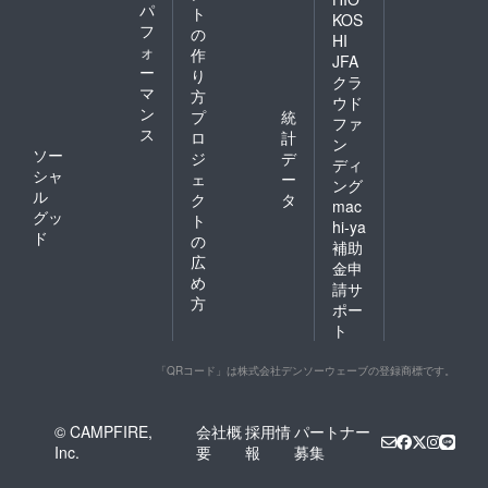
パ
ト
KOS
フ
の
HI
ォ
作
JFA
ー
り
クラ
マ
方
ウド
ン
プ
統
ファ
ス
ロ
計
ン
ソー
ジ
デ
ディ
シャ
ェ
ー
ング
ル
ク
タ
mac
グッ
ト
hi-ya
ド
の
補助
広
金申
め
請サ
方
ポー
ト
「QRコード」は株式会社デンソーウェーブの登録商標です。
© CAMPFIRE,
会社概
採用情
パートナー
Inc.
要
報
募集