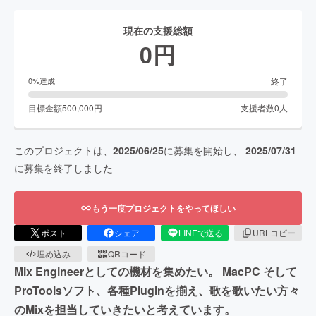
現在の支援総額
0
円
終了
0
%達成
目標金額
500,000
円
支援者数
0
人
このプロジェクトは、
2025/06/25
に募集を開始し、
2025/07/31
に募集を終了しました
もう一度プロジェクトをやってほしい
ポスト
シェア
LINEで送る
URLコピー
埋め込み
QRコード
Mix Engineerとしての機材を集めたい。 MacPC そして
ProToolsソフト、各種Pluginを揃え、歌を歌いたい方々
のMixを担当していきたいと考えています。