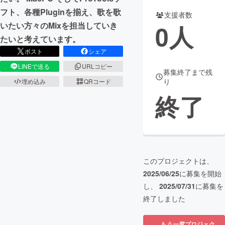
フト、各種Pluginを揃え、歌を歌
支援者数
まちづくり・地域活性化
0
人
いたい方々のMixを担当していき
たいと考えています。
CAMPFIRE for Social Good
CAMPFIRE Creation
ポスト
シェア
CAMPFIREふるさと納税
machi-ya
コミュニティ
LINEで送る
URLコピー
募集終了まで残
り
埋め込み
QRコード
終了
このプロジェクトは、
2025/06/25
に募集を開始
し、
2025/07/31
に募集を
終了しました
もう一度プロジェク