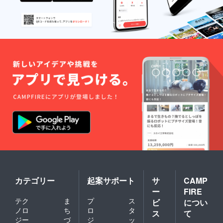
カテゴリー
起案サポート
サ
CAMP
ー
FIRE
テク
ま
プ
ス
ビ
につい
ノロ
ち
ロ
タ
ス
て
ジー
づ
ジ
ッ