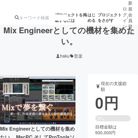
新
ロ
規
グ
会
プロジェクトを掲
はじ
プロジェクト
/
載するには
める
をさがす
イ
員
ン
登
Mix Engineerとしての機材を集めた
録
い。
人気のプロ
注目のリ
注目の新着プロ
募集終了が近いプ
もうすぐ公開
haku
音楽
ジェクト
ターン
ジェクト
ロジェクト
されます
アート・写真
音楽
現在の支援総
額
0
円
テクノロジー・ガジェット
ゲーム・サ
映像・映画
書籍・雑誌
0%
目標金額は
Mix Engineerとしての機材を集め
500,000円
ビジネス・起業
チャレンジ
たい。 MacPC そしてProToolsソ