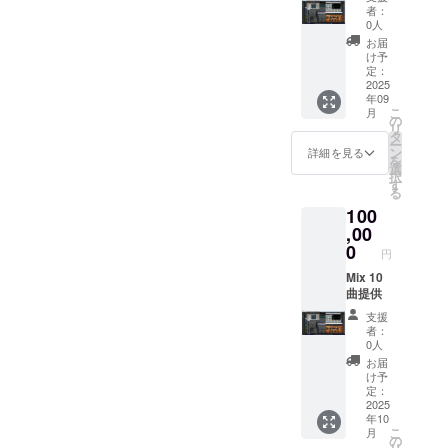
者：
0人
お届
け予
定：
2025
年09
こ
月
の
リ
タ
ー
ン
詳細を見る
を
選
択
す
る
100
,00
0
円
Mix 10
曲提供
支援
者：
0人
お届
け予
定：
2025
年10
こ
月
の