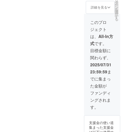
リ
タ
ー
ン
詳細を見る
を
選
択
す
る
このプロ
ジェクト
は、
All-In方
式
です。
目標金額に
関わらず、
2025/07/31
23:59:59
ま
でに集まっ
た金額が
ファンディ
ングされま
す。
支援金の使い道
集まった支援金
は以下に使用す