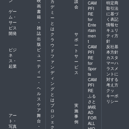
ン
映
カ
談
特定商
CAM
画
デ
会
取引法
PFI
ゲー
書
ミ
に基づ
RE
ム・
籍
ー
く表記
for
サー
・
と
情報セ
Ente
ビス
雑
は
キュリ
rtain
開発
誌
ク
サ
ティ方
men
出
ラ
ポ
針
t
版
ウ
ー
反社基
CAM
ビジ
ビ
ド
ト
本方針
PFI
ネ
ュ
フ
サ
カスタ
RE
ス・
ー
ァ
ー
マーハ
for
起業
テ
ン
ビ
ラスメ
Spor
ィ
デ
ス
ントに
ts
ー
ィ
対する
CAM
・
ン
考え方
PFI
ヘ
グ
クッ
RE
ル
と
キーポ
ふる
ス
は
リシー
さと
ケ
プ
実
納税
ア
ロ
施
AD
アー
舞
ジ
事
FOR
ト・
台
ェ
例
ALL
写真
・
ク
HIO