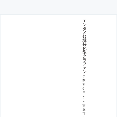
エ
ン
タ
メ
領
域
特
化
型
ク
ラ
フ
ァ
ン
手
数
料
0
円
か
ら
実
施
可