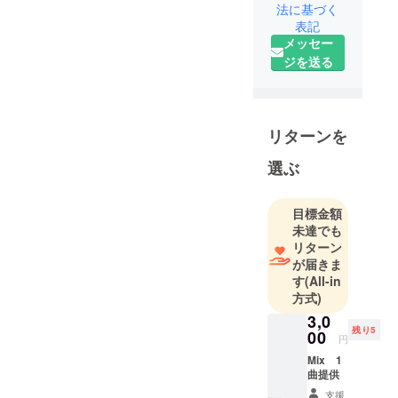
に行う為、
法に基づく
表記
機材などを
メッセー
集めており
ジを送る
ます。
ご協力のほ
ど心からお
願い申し上
リターンを
げます。
選ぶ
目標金額
未達でも
リターン
が届きま
す
(All-in
方式)
3,0
残り5
00
円
Mix 1
曲提供
支援