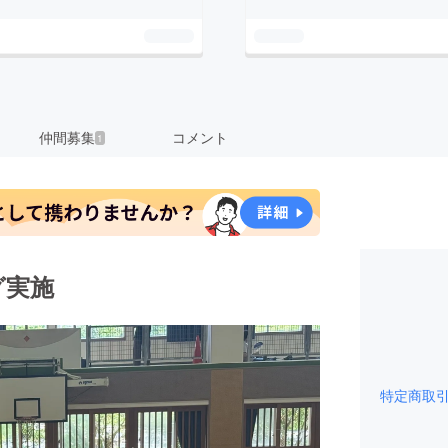
仲間募集
コメント
1
グ実施
特定商取