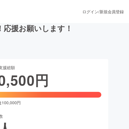
ログイン
/
新規会員登録
！応援お願いします！
うすぐ公開されます
支援総額
プロダクト
0,500
円
ファッション
スポーツ
00,000円
数
ア
ソーシャルグッド
人