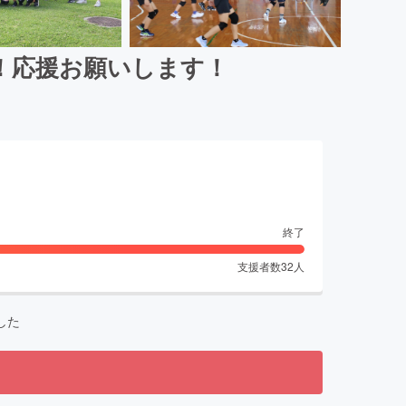
！応援お願いします！
終了
支援者数
32
人
した