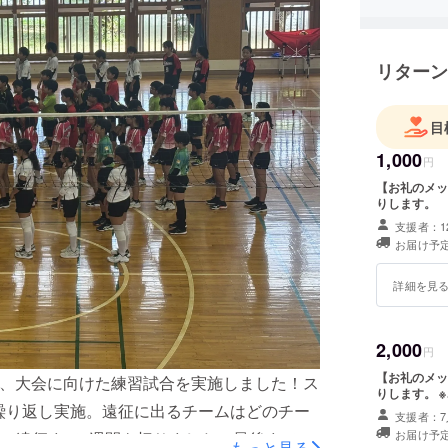
リターン
目
1,000
円
【お礼のメッ
りします。
支援者：1
お届け予定
詳細を見
2,000
円
【お礼のメッ
り、大会に向けた練習試合を実施しました！ス
りします。 
を繰り返し実施。遠征に出るチームはどのチー
支援者：7
お届け予定
。遠征まで2週間を切りました。最後まで
もっと見る