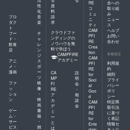
活
る
る
RE
全への
性
資
コ
取り組
化
料
ミュ
み
プロ
音
請
ニ
ニュー
ダク
楽
求
ティ
ス
ト
CAM
ヘルプ
クラウドファ
フー
チ
PFI
お問い
ンディングの
ド・
ャ
RE
合わせ
ノウハウを無
飲食
レ
Crea
料で学ぼう
店
ン
tion
各種規定
CAMPFIRE
ジ
CAM
アカデミー
アニ
ス
利用規
PFI
メ・
ポ
約
RE
漫画
ー
CA
説
細則
for
ツ
MP
明
プライ
Soci
ファ
映
FI
会
バシー
al
ッ
像
RE
・
ポリ
Goo
ショ
・
ア
相
シー
d
ン
映
カ
談
特定商
CAM
画
デ
会
取引法
PFI
ゲー
書
ミ
に基づ
RE
ム・
籍
ー
く表記
for
サー
・
と
情報セ
Ente
ビス
雑
は
キュリ
rtain