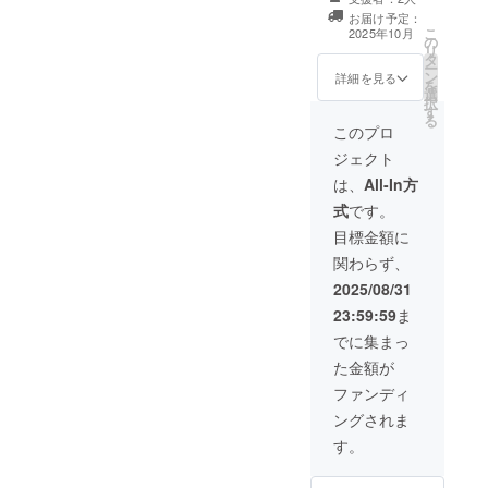
めて、お礼の
お届け予定：
メッセージと大
こ
2025年10月
の
会の動画をお送
リ
タ
りします。 ※こ
ー
ン
のリターンは
詳細を見る
を
選
3000円のリター
択
す
ンと同じ内容に
る
なります。
このプロ
ジェクト
は、
All-In方
式
です。
目標金額に
関わらず、
2025/08/31
23:59:59
ま
でに集まっ
た金額が
ファンディ
ングされま
す。