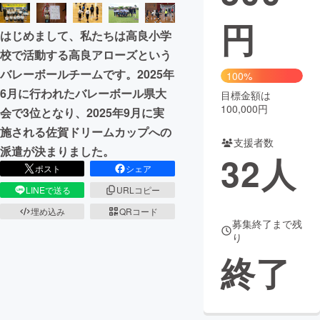
円
まちづくり・地域活性化
はじめまして、私たちは高良小学
校で活動する高良アローズという
CAMPFIRE for Social Good
CAMPFIRE Creation
バレーボールチームです。2025年
100%
CAMPFIREふるさと納税
machi-ya
コミュニティ
6月に行われたバレーボール県大
目標金額は
100,000円
会で3位となり、2025年9月に実
施される佐賀ドリームカップへの
支援者数
派遣が決まりました。
32
人
ポスト
シェア
LINEで送る
URLコピー
埋め込み
QRコード
募集終了まで残
り
終了