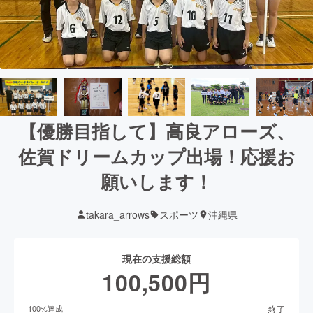
【優勝目指して】高良アローズ、
佐賀ドリームカップ出場！応援お
願いします！
takara_arrows
スポーツ
沖縄県
現在の支援総額
100,500
円
終了
100
%達成