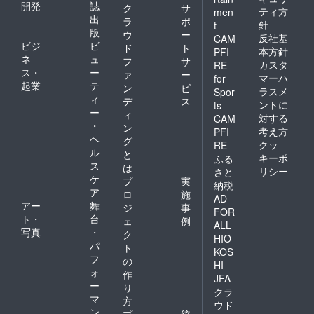
開発
誌
ク
サ
ティ方
men
出
ラ
ポ
針
t
版
ウ
ー
反社基
CAM
ビジ
ビ
ド
ト
本方針
PFI
ネ
ュ
フ
サ
カスタ
RE
ス・
ー
ァ
ー
マーハ
for
起業
テ
ン
ビ
ラスメ
Spor
ィ
デ
ス
ントに
ts
ー
ィ
対する
CAM
・
ン
考え方
PFI
ヘ
グ
クッ
RE
ル
と
キーポ
ふる
ス
は
リシー
さと
ケ
プ
実
納税
ア
ロ
施
AD
アー
舞
ジ
事
FOR
ト・
台
ェ
例
ALL
写真
・
ク
HIO
パ
ト
KOS
フ
の
HI
ォ
作
JFA
ー
り
クラ
マ
方
ウド
ン