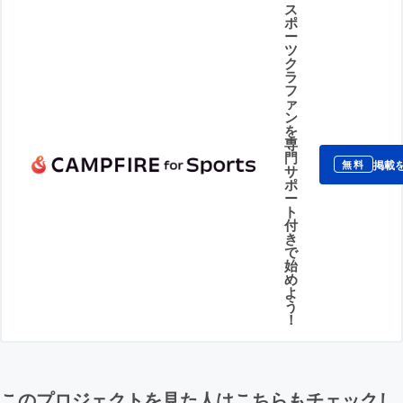
ス
ポ
ー
ツ
ク
ラ
フ
ァ
ン
を
専
門
掲載
無料
サ
ポ
ー
ト
付
き
で
始
め
よ
う
！
このプロジェクトを見た人はこちらもチェックし