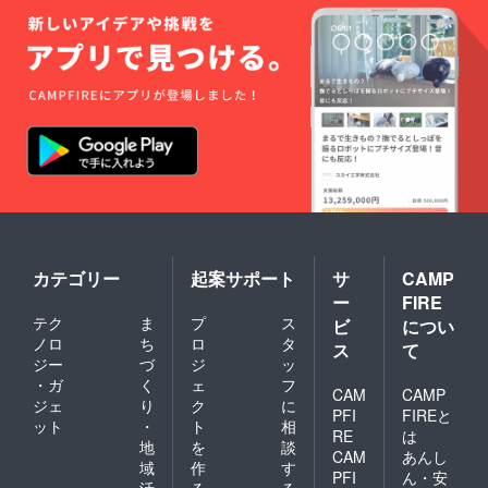
カテゴリー
起案サポート
サ
CAMP
ー
FIRE
テク
ま
プ
ス
ビ
につい
ノロ
ち
ロ
タ
ス
て
ジー
づ
ジ
ッ
・ガ
く
ェ
フ
CAM
CAMP
ジェ
り
ク
に
PFI
FIREと
ット
・
ト
相
RE
は
地
を
談
CAM
あんし
域
作
す
PFI
ん・安