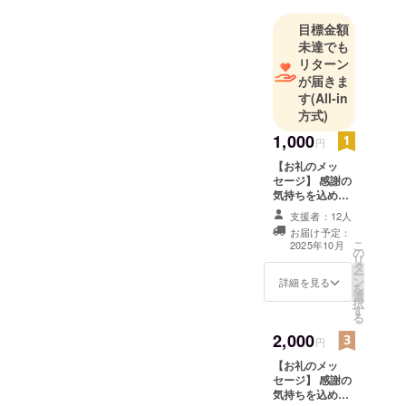
目標金額
未達でも
リターン
が届きま
す
(All-in
方式)
1,000
円
【お礼のメッ
セージ】 感謝の
気持ちを込め
て、お礼のメッ
支援者：12人
セージをお送り
お届け予定：
します。
こ
2025年10月
の
リ
タ
ー
ン
詳細を見る
を
選
択
す
る
2,000
円
【お礼のメッ
セージ】 感謝の
気持ちを込め