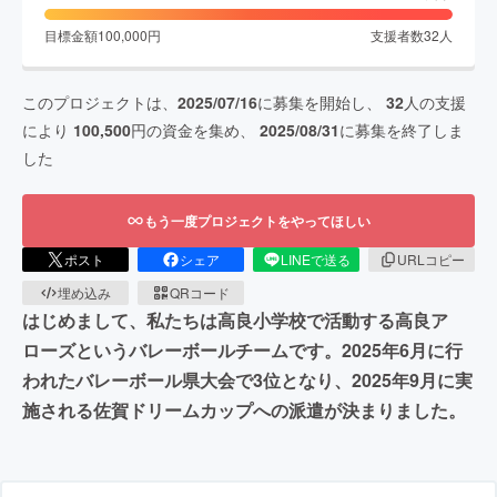
目標金額
100,000
円
支援者数
32
人
このプロジェクトは、
2025/07/16
に募集を開始し、
32
人の支援
により
100,500
円の資金を集め、
2025/08/31
に募集を終了しま
した
もう一度プロジェクトをやってほしい
ポスト
シェア
LINEで送る
URLコピー
埋め込み
QRコード
はじめまして、私たちは高良小学校で活動する高良ア
ローズというバレーボールチームです。2025年6月に行
われたバレーボール県大会で3位となり、2025年9月に実
施される佐賀ドリームカップへの派遣が決まりました。