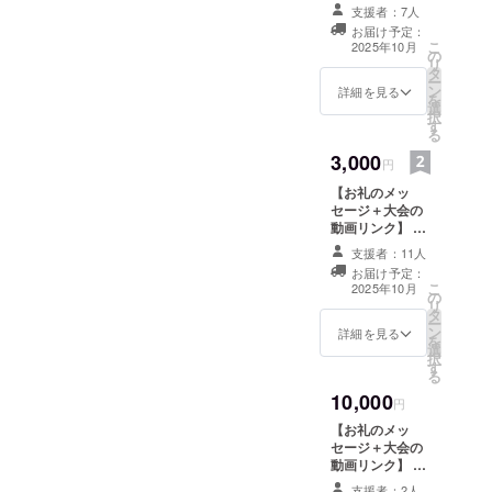
て、お礼のメッ
支援者：7人
セージをお送り
お届け予定：
します。 ※この
こ
2025年10月
の
リターンは1000
リ
タ
円のリターンと
ー
ン
同じ内容になり
詳細を見る
を
選
ます。
択
す
る
3,000
円
【お礼のメッ
セージ＋大会の
動画リンク】 感
謝の気持ちを込
支援者：11人
めて、お礼の
お届け予定：
メッセージと大
こ
2025年10月
の
会の動画をお送
リ
タ
りします。
ー
ン
詳細を見る
を
選
択
す
る
10,000
円
【お礼のメッ
セージ＋大会の
動画リンク】 感
謝の気持ちを込
支援者：2人