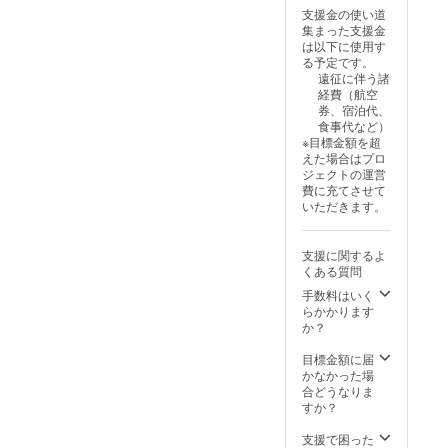
支援金の使い道
集まった支援金
は以下に使用す
る予定です。
遠征に伴う諸
経費（航空
券、宿泊代、
食事代など）
※目標金額を超
えた場合はプロ
ジェクトの運営
費に充てさせて
いただきます。
支援に関するよ
くある質問
手数料はいく
らかかります
か？
目標金額に届
かなかった場
合どうなりま
すか？
支援で困った