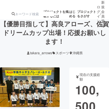
新
ロ
規
グ
会
プロジェクトを掲
はじ
プロジェクト
/
載するには
める
をさがす
イ
員
ン
登
【優勝目指して】高良アローズ、佐賀
録
ドリームカップ出場！応援お願いし
ます！
人気のプロ
注目のリ
注目の新着プロ
募集終了が近いプ
もうすぐ公開
ジェクト
ターン
ジェクト
ロジェクト
されます
takara_arrows
スポーツ
沖縄県
アート・写真
音楽
現在の支援総
テクノロジー・ガジェット
ゲーム・サ
額
100,
映像・映画
書籍・雑誌
500
ビジネス・起業
チャレンジ