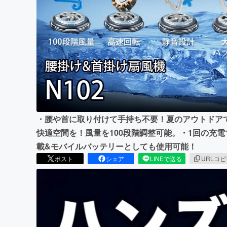
まちづくり・地域活性化
・腰や首に取り付けて手持ち不要！夏のアウトドア
快適空間を！風量を100段階調整可能。・1回の充
載&モバイルバッテリーとしても使用可能！
ポスト
シェア
LINEで送る
URLコ