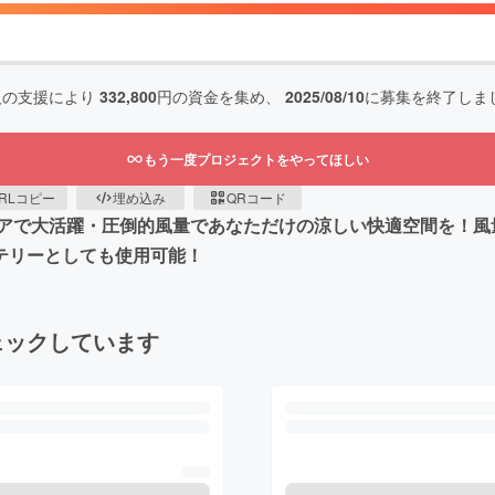
人の支援により
332,800
円の資金を集め、
2025/08/10
に募集を終了しま
もう一度プロジェクトをやってほしい
RLコピー
埋め込み
QRコード
で大活躍・圧倒的風量であなただけの涼しい快適空間を！風量を
テリーとしても使用可能！
ェックしています