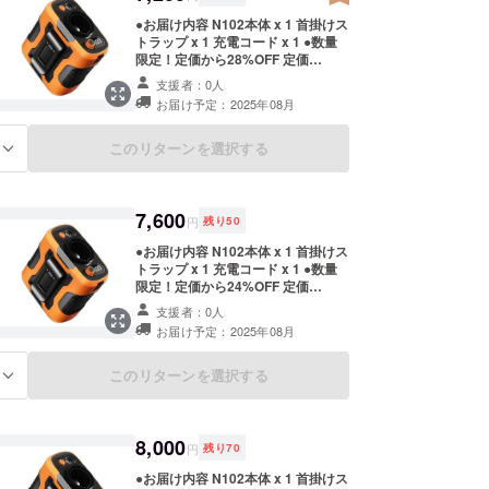
●お届け内容 N102本体 x 1 首掛けス
トラップ x 1 充電コード x 1 ●数量
限定！定価から28%OFF 定価
10,000円（税込）→ 7,200円（税
支援者：0人
込） ※販売価格は送料込みです。 ※
お届け予定：2025年08月
ご注文状況、使用部材の供給状況、
製造工程上の都合等により出荷時期
が遅れる場合があります。
このリターンを選択する
る
7,600
円
残り
50
●お届け内容 N102本体 x 1 首掛けス
トラップ x 1 充電コード x 1 ●数量
限定！定価から24%OFF 定価
10,000円（税込）→ 7,600円（税
支援者：0人
込） ※販売価格は送料込みです。 ※
お届け予定：2025年08月
ご注文状況、使用部材の供給状況、
製造工程上の都合等により出荷時期
が遅れる場合があります。
このリターンを選択する
る
8,000
円
残り
70
●お届け内容 N102本体 x 1 首掛けス