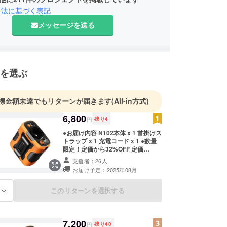
引法に基づく表記
メッセージを送る
を選ぶ
標金額未達でもリターンが届きます
(All-in方式)
6,800
円
残り
4
●お届け内容 N102本体 x 1 首掛けス
トラップ x 1 充電コード x 1 ●数量
限定！定価から32%OFF 定価
10,000円（税込）→ 6,800円（税
支援者：26人
込） ※販売価格は送料込みです。 ※
お届け予定：2025年08月
ご注文状況、使用部材の供給状況、
製造工程上の都合等により出荷時期
が遅れる場合があります。
このリターンを選択する
る
7,200
円
残り
40