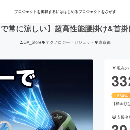
プロジェクトを掲載するには
はじめる
プロジェクトをさがす
で常に涼しい】超高性能腰掛け&首掛け
GA_Store
テクノロジー・ガジェット
東京都
注目のリターン
注目の新着プロジェクト
募集終了が近いプロジェクト
も
現在の
音楽
舞台・パフォーマンス
33
ゲーム・サービス開発
フード・飲食店
1,664%
書籍・雑誌出版
アニメ・漫画
目標金額は2
支援者
チャレンジ
ビューティー・ヘルスケ
39