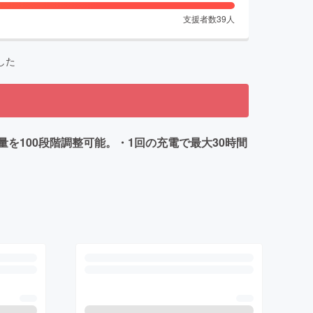
支援者数
39
人
した
100段階調整可能。・1回の充電で最大30時間