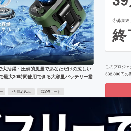
募集終
CAMPFIRE for Social Good
CAMPFIRE Creation
終
CAMPFIREふるさと納税
machi-ya
コミュニティ
このプロジェ
で大活躍・圧倒的風量であなただけの涼しい
332,800
円の
電で最大30時間使用できる大容量バッテリー搭
ピー
埋め込み
QRコード