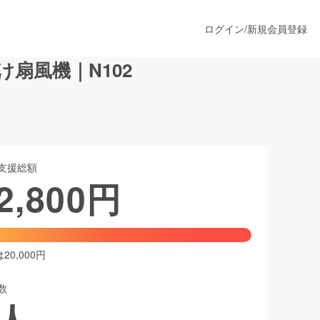
ログイン
/
新規会員登録
扇風機｜N102
うすぐ公開されます
支援総額
プロダクト
2,800
円
ファッション
スポーツ
0,000円
数
ア
ソーシャルグッド
人