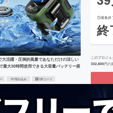
募集終
CAMPFIRE for Social Good
CAMPFIRE Creation
終
CAMPFIREふるさと納税
machi-ya
コミュニティ
このプロジェ
で大活躍・圧倒的風量であなただけの涼しい
332,800
円の
電で最大30時間使用できる大容量バッテリー搭
ピー
埋め込み
QRコード