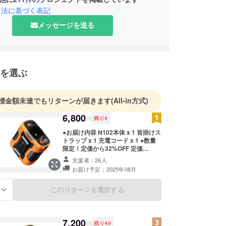
引法に基づく表記
メッセージを送る
を選ぶ
標金額未達でもリターンが届きます
(All-in方式)
6,800
円
残り
4
●お届け内容 N102本体 x 1 首掛けス
トラップ x 1 充電コード x 1 ●数量
限定！定価から32%OFF 定価
10,000円（税込）→ 6,800円（税
支援者：26人
込） ※販売価格は送料込みです。 ※
お届け予定：2025年08月
ご注文状況、使用部材の供給状況、
製造工程上の都合等により出荷時期
が遅れる場合があります。
このリターンを選択する
る
7,200
円
残り
40