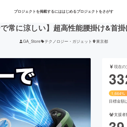
プロジェクトを掲載するには
はじめる
プロジェクトをさがす
で常に涼しい】超高性能腰掛け&首掛け
GA_Store
テクノロジー・ガジェット
東京都
注目のリターン
注目の新着プロジェクト
募集終了が近いプロジェクト
も
現在の
音楽
舞台・パフォーマンス
33
ゲーム・サービス開発
フード・飲食店
1,664%
書籍・雑誌出版
アニメ・漫画
目標金額は2
支援者
チャレンジ
ビューティー・ヘルスケ
39