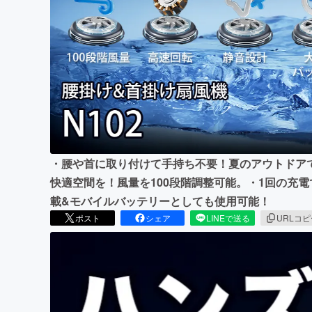
まちづくり・地域活性化
・腰や首に取り付けて手持ち不要！夏のアウトドア
快適空間を！風量を100段階調整可能。・1回の充
載&モバイルバッテリーとしても使用可能！
ポスト
シェア
LINEで送る
URLコ