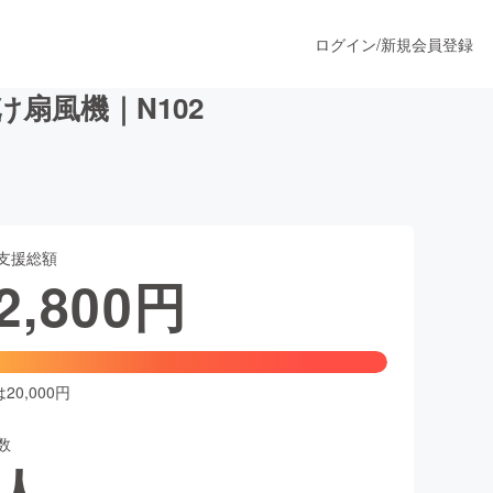
ログイン
/
新規会員登録
扇風機｜N102
うすぐ公開されます
支援総額
プロダクト
2,800
円
ファッション
スポーツ
0,000円
数
ア
ソーシャルグッド
人