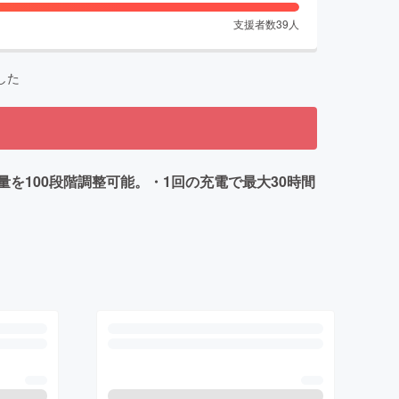
支援者数
39
人
した
100段階調整可能。・1回の充電で最大30時間