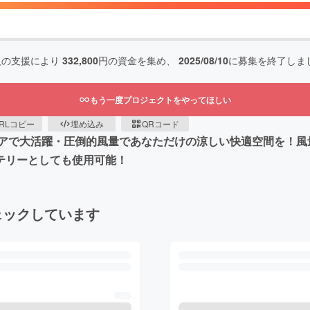
人の支援により
332,800
円の資金を集め、
2025/08/10
に募集を終了しま
もう一度プロジェクトをやってほしい
RLコピー
埋め込み
QRコード
で大活躍・圧倒的風量であなただけの涼しい快適空間を！風量を
テリーとしても使用可能！
ェックしています