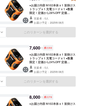
●お届け内容 N102本体 x 1 首掛けス
トラップ x 1 充電コード x 1 ●数量
限定！定価から28%OFF 定価
10,000円（税込）→ 7,200円（税
支援者：0人
込） ※販売価格は送料込みです。 ※
お届け予定：2025年08月
ご注文状況、使用部材の供給状況、
製造工程上の都合等により出荷時期
が遅れる場合があります。
このリターンを選択する
る
7,600
円
残り
50
●お届け内容 N102本体 x 1 首掛けス
トラップ x 1 充電コード x 1 ●数量
限定！定価から24%OFF 定価
10,000円（税込）→ 7,600円（税
支援者：0人
込） ※販売価格は送料込みです。 ※
お届け予定：2025年08月
ご注文状況、使用部材の供給状況、
製造工程上の都合等により出荷時期
が遅れる場合があります。
このリターンを選択する
る
8,000
円
残り
70
●お届け内容 N102本体 x 1 首掛けス