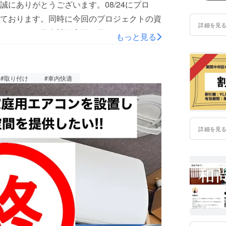
にありがとうございます。08/24にプロ
ております。同時に今回のプロジェクトの資
詳細を見
ます。この資金計画変更に伴い、エアコン設
もっと見る
変更ですが次のステップとして独立行政法人
模事業者持続化補助金」で資金調達します。
上記補助金の対象になるとの回答をいただい
#取り付け
#車内快適
のようになります。2025/06/30 第18回
5/11/28 申請受付締切以降の予定は未定ですが、
請受付締切後3~4ヶ月の審査を経て補助金対
詳細を見
とのことです。仮に補助金対象との結果になれば
ります。この補助金を獲得するにあたり、引
なりましたことを併せてご報告いたします。その
めてお知らせいたします。ご理解のほどよろ