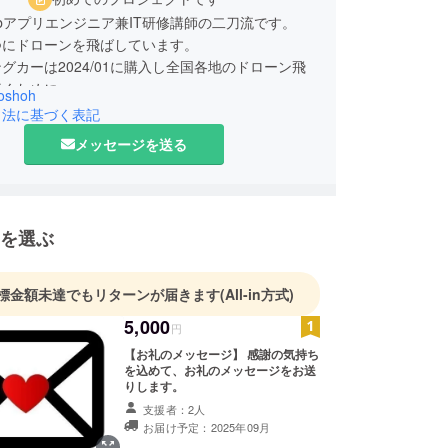
bアプリエンジニア兼IT研修講師の二刀流です。
つにドローンを飛ばしています。
グカーは2024/01に購入し全国各地のドローン飛
行くために
oshoh
ながら旅をします。
引法に基づく表記
メッセージを送る
を選ぶ
標金額未達でもリターンが届きます
(All-in方式)
5,000
円
【お礼のメッセージ】 感謝の気持ち
を込めて、お礼のメッセージをお送
りします。
支援者：2人
お届け予定：2025年09月