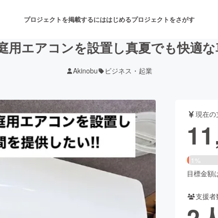
プロジェクトを掲載するには
はじめる
プロジェクトをさがす
庭用エアコンを設置し真夏でも快適な車
Akinobu
ビジネス・起業
注目のリターン
注目の新着プロジェクト
募集終了が近いプロジェクト
も
現在の
音楽
舞台・パフォーマンス
11
ゲーム・サービス開発
フード・飲食店
1%
書籍・雑誌出版
アニメ・漫画
目標金額は6
支援者
チャレンジ
ビューティー・ヘルスケ
2