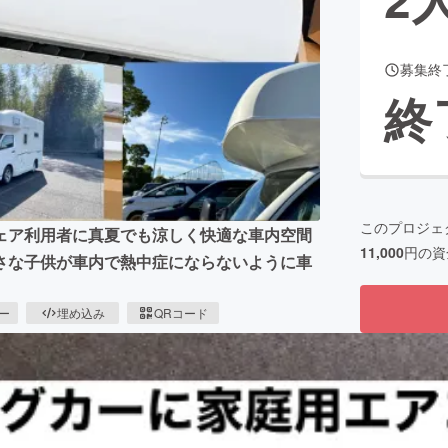
募集終
CAMPFIRE for Social Good
CAMPFIRE Creation
終
CAMPFIREふるさと納税
machi-ya
コミュニティ
このプロジェ
ェア利用者に真夏でも涼しく快適な車内空間
11,000
円の資
さな子供が車内で熱中症にならないように車
ピー
埋め込み
QRコード