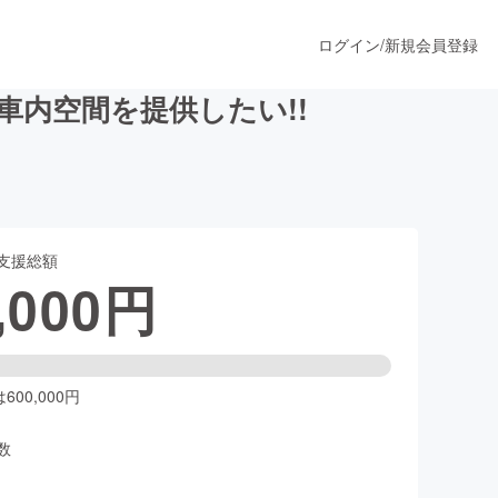
ログイン
/
新規会員登録
内空間を提供したい!!
うすぐ公開されます
支援総額
プロダクト
,000
円
ファッション
スポーツ
00,000円
数
ア
ソーシャルグッド
人