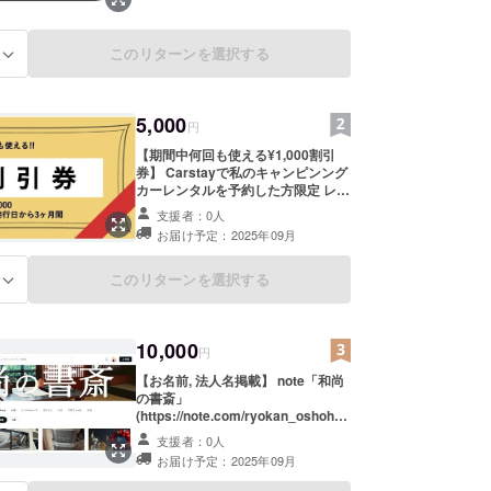
このリターンを選択する
る
5,000
円
【期間中何回も使える¥1,000割引
券】 Carstayで私のキャンピンング
カーレンタルを予約した方限定 レン
タル料金から¥1,000割引いたしま
支援者：0人
す。 ・保険料とシステム利用料は除
お届け予定：2025年09月
きます。 ・他の割引券との併用はで
きません。 ・サービス開始日に割引
券をご提示ください。 ・サービス開
このリターンを選択する
る
始日から終了日の間に事故やトラブ
ルが起きたときは割引は適用しませ
ん。 ・有効期間：発行日から3か月
10,000
間
円
【お名前, 法人名掲載】 note「和尚
の書斎」
(https://note.com/ryokan_oshoh)
に クラウドファンディングに関する
支援者：0人
記事を掲載し そこに支援者様のお名
お届け予定：2025年09月
前(ニックネーム)や法人名(ブランド
名)を掲載します。 [ご注意] このお