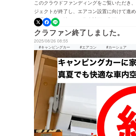
このクラウドファンディングをご覧いただき、誠
ジェクトが終了し、エアコン設置に向けて進め
金調達結果を踏まえ、資金計画を変更しており
置のスケジュールも変更いたします。資金計画
クラファン終了しました。
中小企業基盤整備機構がおこなっている「小規
2025/08/26 08:55
担当者に確認したところ今回のプロジェクトが
#キャンピングカー
#エアコン
#カーシェア
ております。次回は第18回の募集となり予定は以下
公募要領公開2025/10/03 申請受付開始202
過去の募集および担当者からの情報によると申
象の可否結果が出るのは早くて2026/02頃
結果発表後から工事発注および工事の運びとな
き続きcampfireさまのご協力を仰ぐことに
ためエアコン設置のスケジュールは確定次第改
しくお願いいたします。