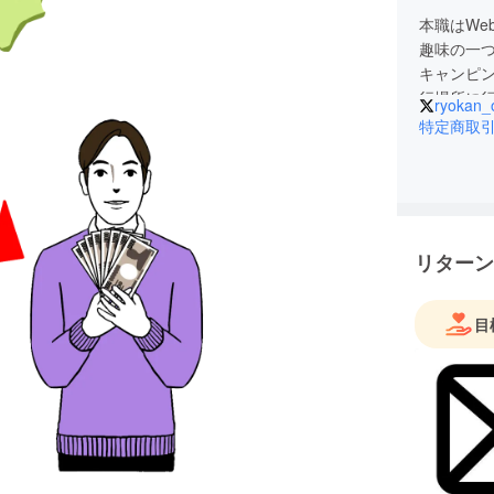
本職はWe
趣味の一
キャンピン
行場所に
ryokan_
車中泊し
特定商取
リターン
目