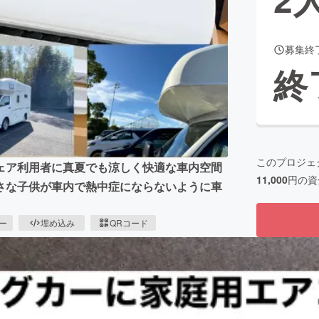
募集終
CAMPFIRE for Social Good
CAMPFIRE Creation
終
CAMPFIREふるさと納税
machi-ya
コミュニティ
このプロジェ
ェア利用者に真夏でも涼しく快適な車内空間
11,000
円の資
さな子供が車内で熱中症にならないように車
ピー
埋め込み
QRコード