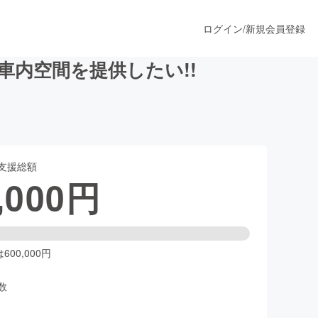
ログイン
/
新規会員登録
内空間を提供したい!!
うすぐ公開されます
支援総額
プロダクト
,000
円
ファッション
スポーツ
00,000円
数
ア
ソーシャルグッド
人