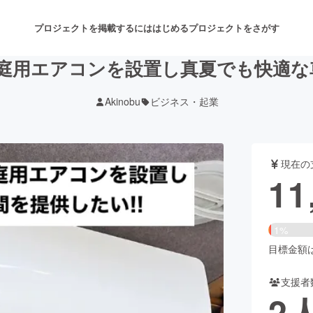
プロジェクトを掲載するには
はじめる
プロジェクトをさがす
庭用エアコンを設置し真夏でも快適な車
Akinobu
ビジネス・起業
注目のリターン
注目の新着プロジェクト
募集終了が近いプロジェクト
も
現在の
音楽
舞台・パフォーマンス
11
ゲーム・サービス開発
フード・飲食店
1%
書籍・雑誌出版
アニメ・漫画
目標金額は6
支援者
チャレンジ
ビューティー・ヘルスケ
2