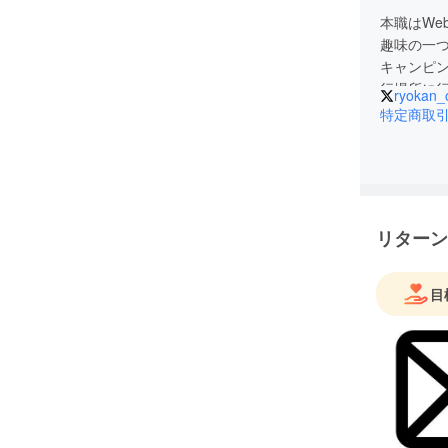
本職はWe
趣味の一
キャンピン
行場所に
ryokan_
車中泊し
特定商取
リターン
目