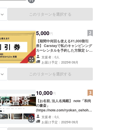
このリターンを選択する
る
5,000
円
【期間中何回も使える¥1,000割引
券】 Carstayで私のキャンピンング
カーレンタルを予約した方限定 レン
タル料金から¥1,000割引いたしま
支援者：0人
す。 ・保険料とシステム利用料は除
お届け予定：2025年09月
きます。 ・他の割引券との併用はで
きません。 ・サービス開始日に割引
券をご提示ください。 ・サービス開
このリターンを選択する
る
始日から終了日の間に事故やトラブ
ルが起きたときは割引は適用しませ
ん。 ・有効期間：発行日から3か月
10,000
間
円
【お名前, 法人名掲載】 note「和尚
の書斎」
(https://note.com/ryokan_oshoh)
に クラウドファンディングに関する
支援者：0人
記事を掲載し そこに支援者様のお名
お届け予定：2025年09月
前(ニックネーム)や法人名(ブランド
名)を掲載します。 [ご注意] このお