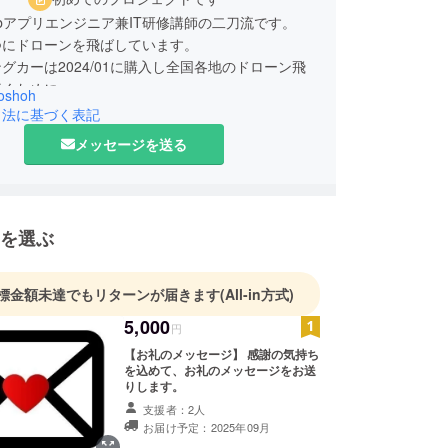
bアプリエンジニア兼IT研修講師の二刀流です。
つにドローンを飛ばしています。
グカーは2024/01に購入し全国各地のドローン飛
行くために
oshoh
ながら旅をします。
引法に基づく表記
メッセージを送る
を選ぶ
標金額未達でもリターンが届きます
(All-in方式)
5,000
円
【お礼のメッセージ】 感謝の気持ち
を込めて、お礼のメッセージをお送
りします。
支援者：2人
お届け予定：2025年09月