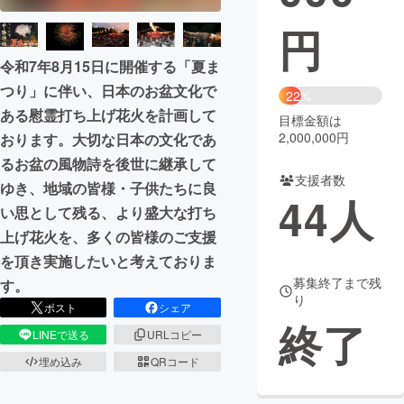
円
まちづくり・地域活性化
令和7年8月15日に開催する「夏ま
つり」に伴い、日本のお盆文化で
CAMPFIRE for Social Good
CAMPFIRE Creation
22%
ある慰霊打ち上げ花火を計画して
CAMPFIREふるさと納税
machi-ya
コミュニティ
目標金額は
2,000,000円
おります。大切な日本の文化であ
るお盆の風物詩を後世に継承して
支援者数
ゆき、地域の皆様・子供たちに良
44
人
い思として残る、より盛大な打ち
上げ花火を、多くの皆様のご支援
を頂き実施したいと考えておりま
募集終了まで残
す。
り
ポスト
シェア
終了
LINEで送る
URLコピー
埋め込み
QRコード