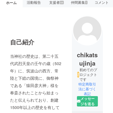
活動報告
支援者
仲間募集
コメント
ホーム
44
1
自己紹介
chikats
当神社の歴史は、第二十五
ujinja
代武烈天皇の壬午の歳（502
初めてのプ
年）に、筑波山の西方、常
ロジェクト
陸と下総の国境に、御祭神
です
特定商取引
である「猿田彦大神」様を
法に基づく
奉斎されたことから始まっ
表記
メッセー
たと伝えられており、創建
ジを送る
1500年以上の歴史を有して