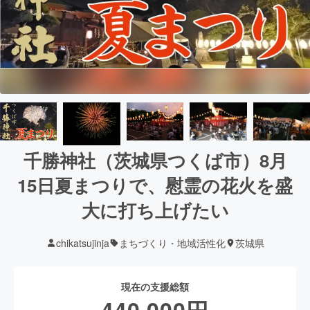
千勝神社（茨城県つくば市）8月
15日夏まつりで、慰霊の花火を盛
大に打ち上げたい
chikatsujinja
まちづくり・地域活性化
茨城県
現在の支援総額
440,000
円