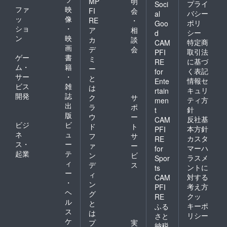
MP
明
プライ
Soci
ファ
映
FI
会
バシー
al
ッ
像
RE
・
ポリ
Goo
ショ
・
ア
相
シー
d
ン
映
カ
談
特定商
CAM
画
デ
会
取引法
PFI
ゲー
書
ミ
に基づ
RE
ム・
籍
ー
く表記
for
サー
・
と
情報セ
Ente
ビス
雑
は
キュリ
rtain
開発
誌
ク
サ
ティ方
men
出
ラ
ポ
針
t
版
ウ
ー
反社基
CAM
ビジ
ビ
ド
ト
本方針
PFI
ネ
ュ
フ
サ
カスタ
RE
ス・
ー
ァ
ー
マーハ
for
起業
テ
ン
ビ
ラスメ
Spor
ィ
デ
ス
ントに
ts
ー
ィ
対する
CAM
・
ン
考え方
PFI
ヘ
グ
クッ
RE
ル
と
キーポ
ふる
ス
は
リシー
さと
ケ
プ
実
納税