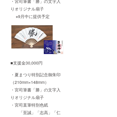
・宮司筆書「勝」の文字入
りオリジナル扇子
※9月中に提供予定
■支援金30,000円
・夏まつり特別記念御朱印
（210mm×148mm）
・宮司筆書「勝」の文字入
りオリジナル扇子
・宮司直筆特別色紙
「至誠」「志高」「仁