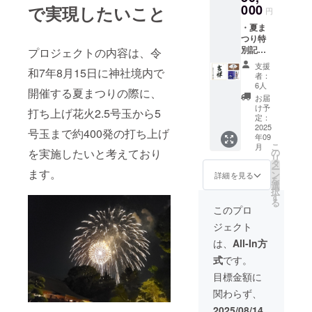
000
で実現したいこと
円
・夏ま
つり特
別記念
プロジェクトの内容は、令
御朱印
支援
和7年8月15日に神社境内で
（210m
者：
m×148
6人
開催する夏まつりの際に、
mm）
お届
・宮司
け予
打ち上げ花火2.5号玉から5
筆書
定：
「勝」
2025
号玉まで約400発の打ち上げ
年09
の文字
こ
月
入りオ
を実施したいと考えており
の
リ
リジナ
タ
ー
ます。
ル扇子
ン
詳細を見る
を
（長さ
選
択
約
す
る
27cm）
このプロ
・宮司
ジェクト
直筆特
別色紙
は、
All-In方
（「至
式
です。
誠」
「志
目標金額に
高」
関わらず、
「仁
愛」
2025/08/14