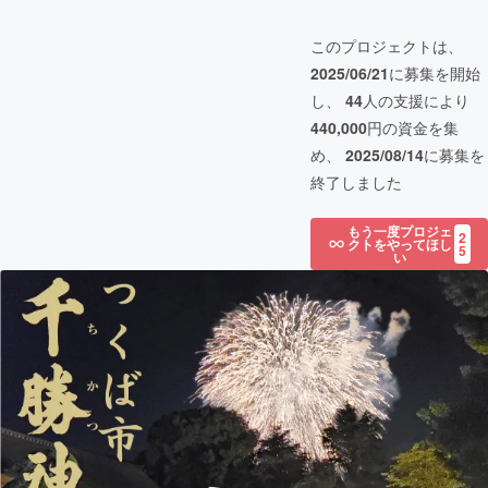
このプロジェクトは、
2025/06/21
に募集を開始
し、
44
人の支援により
440,000
円の資金を集
め、
2025/08/14
に募集を
終了しました
もう一度プロジェ
2
クトをやってほし
5
い