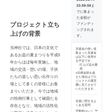
「飛
23:59:59
ま
龍」
「大
でに集まっ
志」
た金額が
「福
寿」
プロジェクト立ち
ファンディ
「佳
ングされま
辰」
上げの背景
「吉
す。
祥」の
中から
ご希望
当神社では、日本の文化で
支援金の使い道
を選
集まった支援金
択）
あるお盆の夏まつりを平成5
は以下に使用す
る予定です。
年からほぼ毎年実施し、地
打上げ花火費
域の交流・憩いの場、子供
用
※目標金額を超
たちの楽しい思い出作りの
えた場合はプロ
ジェクトの運営
場として多くの皆様にお集
費に充てさせて
いただきます。
まりいただき、今では地域
の恒例行事として確固たる
支援に関するよ
存在となり、地域の活性化
くある質問
手数料はいく