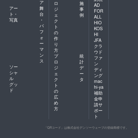
ア
ロ
施
AD
アー
舞
ジ
事
FOR
ト・
台
ェ
例
ALL
写真
・
ク
HIO
パ
ト
KOS
フ
の
HI
ォ
作
JFA
ー
り
クラ
マ
方
ウド
ン
プ
統
ファ
ス
ロ
計
ン
ソー
ジ
デ
ディ
シャ
ェ
ー
ング
ル
ク
タ
mac
グッ
ト
hi-ya
ド
の
補助
広
金申
め
請サ
方
ポー
ト
「QRコード」は株式会社デンソーウェーブの登録商標です。