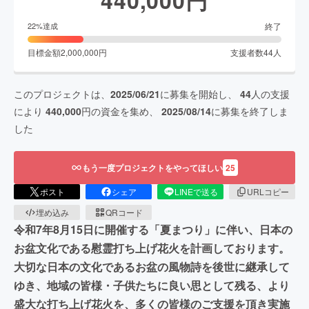
終了
22
%達成
目標金額
2,000,000
円
支援者数
44
人
このプロジェクトは、
2025/06/21
に募集を開始し、
44
人の支援
により
440,000
円の資金を集め、
2025/08/14
に募集を終了しま
した
もう一度プロジェクトをやってほしい
25
ポスト
シェア
LINEで送る
URLコピー
埋め込み
QRコード
令和7年8月15日に開催する「夏まつり」に伴い、日本の
お盆文化である慰霊打ち上げ花火を計画しております。
大切な日本の文化であるお盆の風物詩を後世に継承して
ゆき、地域の皆様・子供たちに良い思として残る、より
盛大な打ち上げ花火を、多くの皆様のご支援を頂き実施