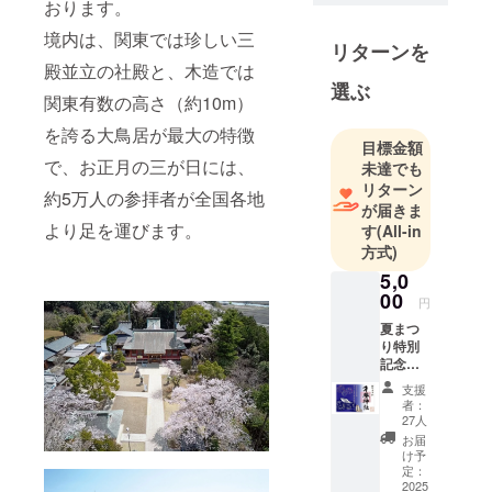
おります。
境内は、関東では珍しい三
リターンを
殿並立の社殿と、木造では
選ぶ
関東有数の高さ（約10m）
を誇る大鳥居が最大の特徴
目標金額
で、お正月の三が日には、
未達でも
リターン
約5万人の参拝者が全国各地
が届きま
より足を運びます。
す
(All-in
方式)
5,0
00
円
夏まつ
り特別
記念御
朱印
支援
（210m
者：
m×148
27人
mm）
お届
け予
定：
2025