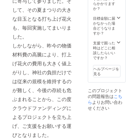
に寄与して参りました。そ
らかかります
か？
して、その夏まつりの大き
な目玉となる打ち上げ花火
目標金額に届
かなかった場
も、毎回実施してまいりま
合どうなりま
すか？
した。
支援で困った
しかしながら、昨今の物価
時はどこに相
談したらいい
材料費の高騰により、打上
ですか？
げ花火の費用も大きく値上
ヘルプページを
がりし、神社の負担だけで
見る
は従来の規模を維持するの
が難しく、今後の存続も危
このプロジェクト
の問題報告は
こち
ぶまれることから、この度
ら
よりお問い合わ
クラウドファンディングに
せください
よるプロジェクトを立ち上
げ、ご支援をお願いする運
びとなりました。