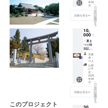
年09
こ
月
の
リ
タ
ー
ン
詳細を見る
を
選
択
す
る
10,
000
円
・夏ま
つり特
別記念
御朱印
支援
（210m
者：
m×148
11人
mm）
お届
・宮司
け予
書
定：
「勝」
2025
年09
の文字
こ
月
入りオ
の
リ
リジナ
タ
ー
ル扇子
ン
詳細を見る
を
（印
選
択
刷・長
す
る
このプロジェクト
さ約
30,
27cm）