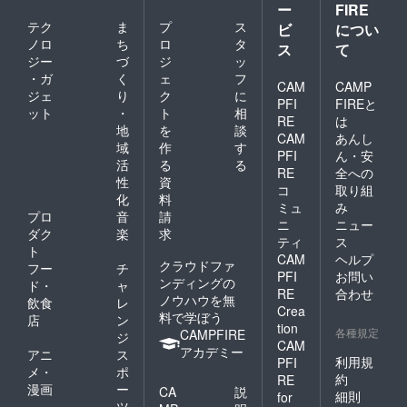
ー
FIRE
テク
ま
プ
ス
ビ
につい
ノロ
ち
ロ
タ
ス
て
ジー
づ
ジ
ッ
・ガ
く
ェ
フ
CAM
CAMP
ジェ
り
ク
に
PFI
FIREと
ット
・
ト
相
RE
は
地
を
談
CAM
あんし
域
作
す
PFI
ん・安
活
る
る
RE
全への
性
資
コ
取り組
化
料
ミュ
み
プロ
音
請
ニ
ニュー
ダク
楽
求
ティ
ス
ト
CAM
ヘルプ
クラウドファ
フー
チ
PFI
お問い
ンディングの
ド・
ャ
RE
合わせ
ノウハウを無
飲食
レ
Crea
料で学ぼう
店
ン
tion
各種規定
CAMPFIRE
ジ
CAM
アカデミー
アニ
ス
利用規
PFI
メ・
ポ
約
RE
漫画
ー
CA
説
細則
for
ツ