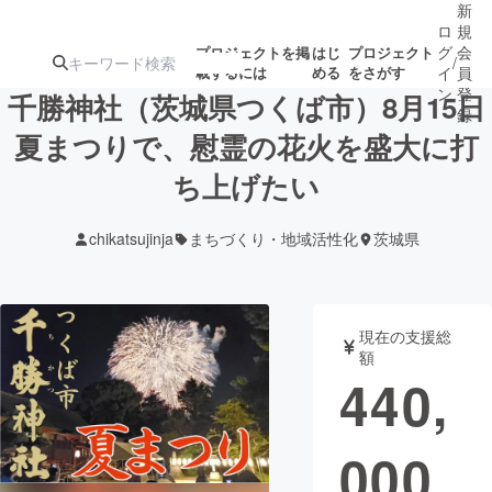
新
ロ
規
グ
会
プロジェクトを掲
はじ
プロジェクト
/
載するには
める
をさがす
イ
員
ン
登
千勝神社（茨城県つくば市）8月15日
録
夏まつりで、慰霊の花火を盛大に打
ち上げたい
人気のプロ
注目のリ
注目の新着プロ
募集終了が近いプ
もうすぐ公開
ジェクト
ターン
ジェクト
ロジェクト
されます
chikatsujinja
まちづくり・地域活性化
茨城県
アート・写真
音楽
現在の支援総
テクノロジー・ガジェット
ゲーム・サ
額
440,
映像・映画
書籍・雑誌
000
ビジネス・起業
チャレンジ