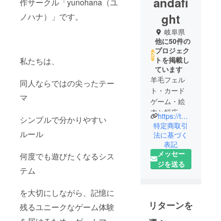
andafi
作サークル「yunohana（ユ
ght
ノハナ）」です。
岐阜県
他に50件の
プロジェク
トを掲載し
私たちは、
ています
羊毛フェル
同人ならではの尖ったテー
ト・カード
マ
ゲーム・絵
本と幅広く
https://twitter.com/yunohana110
シンプルで分かりやすい
作成してい
特定商取引
ルール
ます。
法に基づく
表記
メッセー
何度でも遊びたくなるシス
ジを送る
テム
を大切にしながら、記憶に
リターンを
残るユニークなゲーム体験