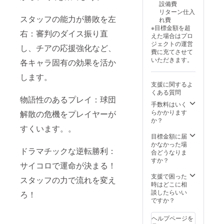
設備費
リターン仕入
スタッフの能力が勝敗を左
れ費
※目標金額を超
右：審判のダイス振り直
えた場合はプロ
ジェクトの運営
し、チアの応援強化など、
費に充てさせて
いただきます。
各キャラ固有の効果を活か
します。
支援に関するよ
くある質問
物語性のあるプレイ：球団
手数料はいく
らかかります
解散の危機をプレイヤーが
か？
すくいます。。
目標金額に届
かなかった場
ドラマチックな逆転勝利：
合どうなりま
すか？
サイコロで運命が決まる！
支援で困った
スタッフの力で流れを変え
時はどこに相
談したらいい
ろ！
ですか？
ヘルプページを