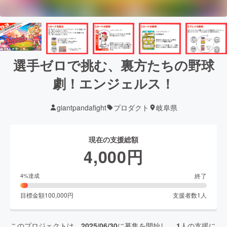
選手ゼロで挑む、裏方たちの野球
劇！エンジェルス！
giantpandafight
プロダクト
岐阜県
現在の支援総額
4,000
円
終了
4
%達成
目標金額
100,000
円
支援者数
1
人
このプロジェクトは、
2025/06/30
に募集を開始し、
1
人の支援に