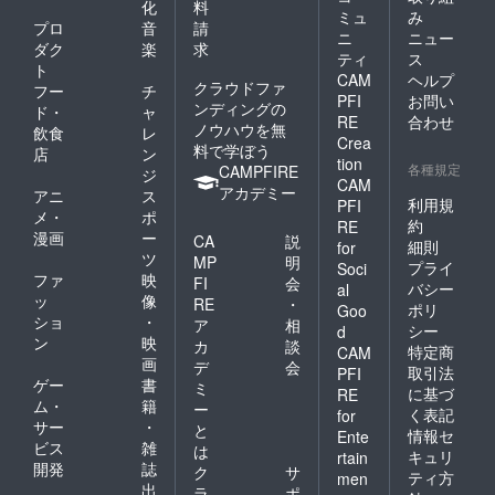
化
料
ミュ
み
プロ
音
請
ニ
ニュー
ダク
楽
求
ティ
ス
ト
CAM
ヘルプ
クラウドファ
フー
チ
PFI
お問い
ンディングの
ド・
ャ
RE
合わせ
ノウハウを無
飲食
レ
Crea
料で学ぼう
店
ン
tion
各種規定
CAMPFIRE
ジ
CAM
アカデミー
アニ
ス
利用規
PFI
メ・
ポ
約
RE
漫画
ー
CA
説
細則
for
ツ
MP
明
プライ
Soci
ファ
映
FI
会
バシー
al
ッ
像
RE
・
ポリ
Goo
ショ
・
ア
相
シー
d
ン
映
カ
談
特定商
CAM
画
デ
会
取引法
PFI
ゲー
書
ミ
に基づ
RE
ム・
籍
ー
く表記
for
サー
・
と
情報セ
Ente
ビス
雑
は
キュリ
rtain
開発
誌
ク
サ
ティ方
men
出
ラ
ポ