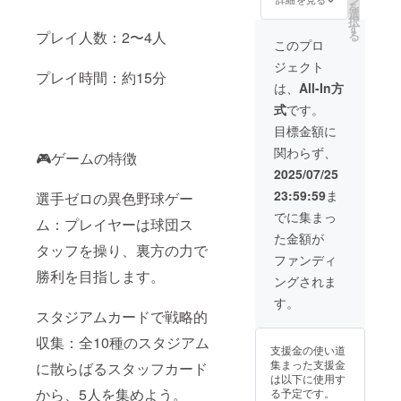
を
サイズ
選
択
のカー
す
る
プレイ人数：2〜4人
ド 依頼
このプロ
数に応
ジェクト
じて印
プレイ時間：約15分
刷しま
は、
All-In方
すので
式
です。
リター
ンの個
目標金額に
数制限
関わらず、
はあり
🎮ゲームの特徴
ませ
2025/07/25
ん。
23:59:59
ま
選手ゼロの異色野球ゲー
でに集まっ
ム：プレイヤーは球団ス
た金額が
タッフを操り、裏方の力で
ファンディ
勝利を目指します。
ングされま
す。
スタジアムカードで戦略的
収集：全10種のスタジアム
支援金の使い道
集まった支援金
に散らばるスタッフカード
は以下に使用す
から、5人を集めよう。
る予定です。