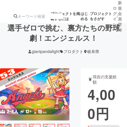
新
ロ
規
グ
会
プロジェクトを掲
はじ
プロジェクト
/
載するには
める
をさがす
イ
員
ン
登
選手ゼロで挑む、裏方たちの野球
録
劇！エンジェルス！
人気のプロ
注目のリ
注目の新着プロ
募集終了が近いプ
もうすぐ公開
giantpandafight
プロダクト
岐阜県
ジェクト
ターン
ジェクト
ロジェクト
されます
アート・写真
音楽
現在の支援総
額
4,00
テクノロジー・ガジェット
ゲーム・サ
0
円
映像・映画
書籍・雑誌
ビジネス・起業
チャレンジ