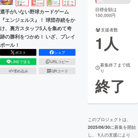
4%
目標金額は
選手がいない野球カードゲーム
まちづくり・地域活性化
100,000円
『エンジェルス』！ 球団存続をか
け、裏方スタッフ5人を集めて奇
支援者数
CAMPFIRE for Social Good
CAMPFIRE Creation
1
人
跡の勝利をつかめ！ いざ、プレイ
CAMPFIREふるさと納税
machi-ya
コミュニティ
ボール！
ポスト
シェア
LINEで送る
URLコピー
募集終了まで残
り
埋め込み
QRコード
終了
このプロジェクトは、
2025/06/30
に募集を開始
し、
1
人の支援により