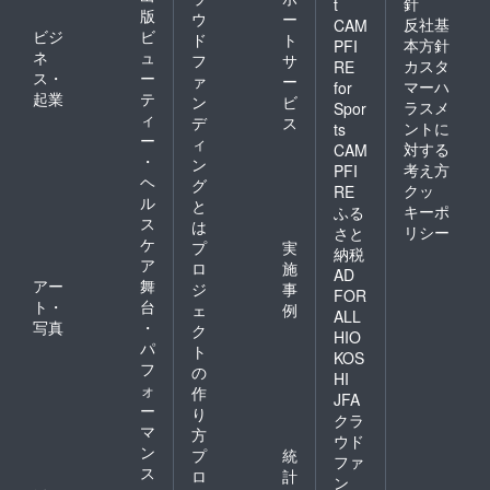
針
t
版
ウ
ー
反社基
CAM
ビジ
ビ
ド
ト
本方針
PFI
ネ
ュ
フ
サ
カスタ
RE
ス・
ー
ァ
ー
マーハ
for
起業
テ
ン
ビ
ラスメ
Spor
ィ
デ
ス
ントに
ts
ー
ィ
対する
CAM
・
ン
考え方
PFI
ヘ
グ
クッ
RE
ル
と
キーポ
ふる
ス
は
リシー
さと
ケ
プ
実
納税
ア
ロ
施
AD
アー
舞
ジ
事
FOR
ト・
台
ェ
例
ALL
写真
・
ク
HIO
パ
ト
KOS
フ
の
HI
ォ
作
JFA
ー
り
クラ
マ
方
ウド
ン
プ
統
ファ
ス
ロ
計
ン