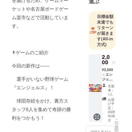
を届けるため、ゲームマー
選ぶ
ケットや名古屋ボードゲー
目標金額
ム楽市などで活動していま
未達でも
す。
リターン
が届きま
す
(All-in
方式)
✝️ゲームのご紹介
2,0
00
円
今回の新作は――
¥2,000
：エン
選手がいない野球ゲーム
ジェル
スコー
支援
『エンジェルス』！
ス 『エ
者：
ンジェ
1人
ルス』
お届
球団存続をかけ、裏方ス
ゲーム1
け予
箱 サイ
定：
タッフ5人を集めて奇跡の勝
ズ ：
2025
年08
54×86
利をつかもう！
こ
月
クレ
の
リ
ジット
タ
ー
カード
ン
詳細を見る