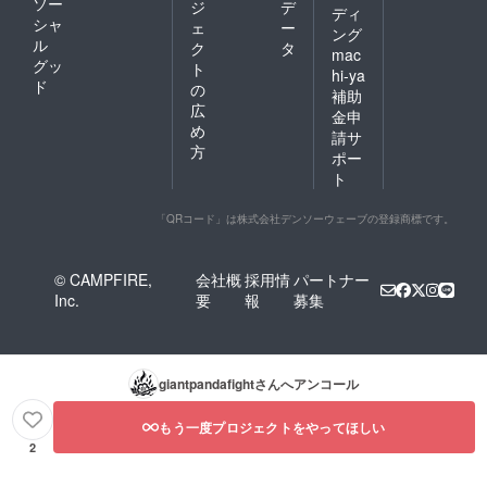
ソー
ジ
デ
ディ
シャ
ェ
ー
ング
ル
ク
タ
mac
グッ
ト
hi-ya
ド
の
補助
広
金申
め
請サ
方
ポー
ト
「QRコード」は株式会社デンソーウェーブの登録商標です。
© CAMPFIRE,
会社概
採用情
パートナー
Inc.
要
報
募集
giantpandafight
さんへアンコール
もう一度プロジェクトをやってほしい
2