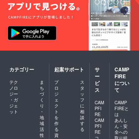
カテゴリー
起案サポート
サ
CAMP
ー
FIRE
テク
ま
プ
ス
ビ
につい
ノロ
ち
ロ
タ
ス
て
ジー
づ
ジ
ッ
・ガ
く
ェ
フ
CAM
CAMP
ジェ
り
ク
に
PFI
FIREと
ット
・
ト
相
RE
は
地
を
談
CAM
あんし
域
作
す
PFI
ん・安
活
る
る
RE
全への
性
資
コ
取り組