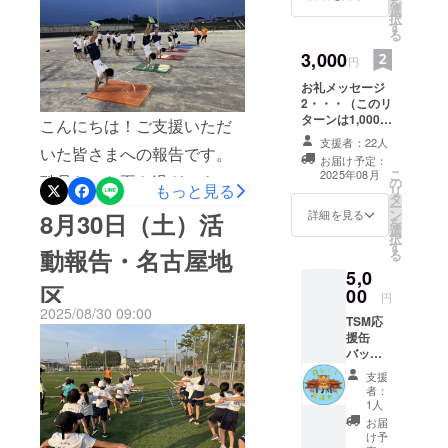
を
がグッと下がり非常に運動
選
択
むことができています。こ
す
る
しやすい環境となりまし
れもひとえに、皆さまから
3,000
円
た。選手たちは次なるス
の温かいご支援のおかげで
お礼メッセージ
テージ・目標に向かってス
2・・・（このリ
す。選手本人はもちろん、
タートしております！高校
ターンは1,000円
こんにちは！ご支援いただ
のリターンと同
保護者の皆さまからも「本
支援者：22人
で競技を見据えて更なるレ
じ内容になりま
いた皆さまへの報告です。
お届け予定：
当にありがたかった」とい
す）
こ
ベルアップを目指す選手。2
2025年08月
酷暑だった夏も過ぎ、よう
の
もっと見る
リ
う感謝の言葉を多数いただ
タ
年連続全中出場を目標に今
ー
やく過ごしやすい日がやっ
ン
詳細を見る
8月30日（土）活
いております。そして今、
を
選
回の課題克服に取り組む選
てきました。子ども達も動
択
す
新たな戦いが始まっていま
動報告・名古屋地
る
手。全中に出場する為に新
きやすさを実感して、学校
5,0
す。来年度の全国大会を目
しい種目にも取り組み始め
区
での運動会や秋の県大会を
00
円
指し、1・2年生による秋の
2025/08/30 09:00
る選手。それぞれの目標に
目標に元気にトレーニング
TSM応
新人戦がスタートしまし
援缶
向かって日々切磋琢磨し頑
に励んでいる中、熱戦を展
バッチ
た。愛知県では、10月25日
（限定
張っております！来年の全
開中の世界陸上も、テレビ
支援
デザイ
に愛知県新人戦が開催しま
者：
中にはより多くの選手が出
ン）・
を通してだけでなく、国立
1人
す。ここで戦う選手たち
・・直
お届
場出来たらと思います！来
競技場まで足を運び、生で
径
け予
が、来年山口県で行われる