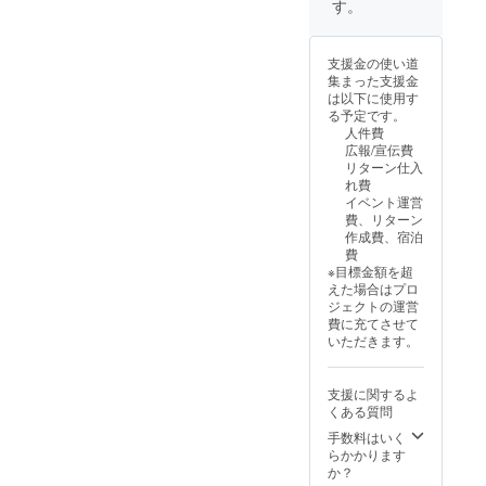
す。
支援金の使い道
集まった支援金
は以下に使用す
る予定です。
人件費
広報/宣伝費
リターン仕入
れ費
イベント運営
費、リターン
作成費、宿泊
費
※目標金額を超
えた場合はプロ
ジェクトの運営
費に充てさせて
いただきます。
支援に関するよ
くある質問
手数料はいく
らかかります
か？