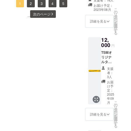
たい方用に作成
たと思っています。受ける
です。今回は、小学生の陸
1
2
3
4
5
なく、元気いっぱいに身体
お届け予定：
コーチ 桑山TSMスタッフ一
しました（この
こ
2025年08月
側に立つだけではなく、与
上練習会、中学生の練習会
の
を動かす姿が印象的でし
リターンは1,000
リ
次のページ
同
...
タ
円、3,000円のリ
ー
える側にも立てる人に成長
の様子についてお届けしま
た！今回のプログラムで
ン
ターンと同じ内
詳細を見る
を
選
容になります）
してくれることでしょう。
す。陸上練習では、小学生
択
は、幼稚園児、小学それぞ
す
る
これからも皆さまの温かい
は９月にある秋の県大会の
れのレベルに合わせた内容
12,
000
応援やご支援をいただいた
予選会に向けて、基礎練習
で構成し、全員が楽しみな
円
TSMオ
ことを糧に頑張っていきま
に加えて実践練習にもに取
がら運動できる工夫を盛り
リジナ
す。ありがとうございまし
り組んでいます。これまで
込みました。この年代は、
ルタオ
ル（挑
支援
た。コーチ奥山・高辻
積み重ねてきた基礎を土台
基礎的な運動能力を養う大
戦記念
者：
モデ
3人
に成果を発揮していけるよ
切な時期です。中学生・高
ル）・
お届
・・
う頑張っています。一方中
校生、そして大人になって
け予
（缶
定：
学生の練習会は、今週末の
も活きる「運動の土台」
バッチ
2025
年09
もつき
県大会に向けて投てき、棒
を、遊び心のあるトレーニ
こ
月
ます）
の
リ
タオル
タ
高跳び、中長走のフロック
ングで楽しく育んでいきま
ー
のサイ
ン
詳細を見る
を
ズ（縦
メンバーが集まり最後の調
す。TSMでは、単純なト
選
択
210mm
す
る
整です。小学生同様に次の
レーニング一辺倒ではな
×横