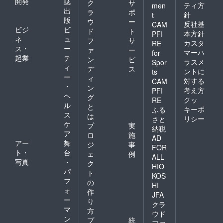
開発
誌
ク
サ
ティ方
men
出
ラ
ポ
針
t
版
ウ
ー
反社基
CAM
ビジ
ビ
ド
ト
本方針
PFI
ネ
ュ
フ
サ
カスタ
RE
ス・
ー
ァ
ー
マーハ
for
起業
テ
ン
ビ
ラスメ
Spor
ィ
デ
ス
ントに
ts
ー
ィ
対する
CAM
・
ン
考え方
PFI
ヘ
グ
クッ
RE
ル
と
キーポ
ふる
ス
は
リシー
さと
ケ
プ
実
納税
ア
ロ
施
AD
アー
舞
ジ
事
FOR
ト・
台
ェ
例
ALL
写真
・
ク
HIO
パ
ト
KOS
フ
の
HI
ォ
作
JFA
ー
り
クラ
マ
方
ウド
ン
プ
統