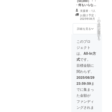
（50,000）・・
4L・
・何もいらなく
5L・
て、ただ応援し
6L・
支援者：1人
たい方用に作成
7L（詳
お届け予定：
しました（この
細はサ
こ
2025年08月
の
リターンは1,000
イズ表
リ
タ
円、3,000円のリ
をご確
ー
ン
ターンと同じ内
詳細を見る
認くだ
を
選
容になります）
さい）
択
す
カ
る
このプロ
ラー：
オレン
ジェクト
ジ TSM
は、
All-In方
応援缶
バッチ
式
です。
（限定
目標金額に
デザイ
ン）・
関わらず、
・・直
2025/08/29
径
37mm
23:59:59
ま
タオル
でに集まっ
のサイ
ズ（縦
た金額が
210mm
ファンディ
×横
1100m
ングされま
m）