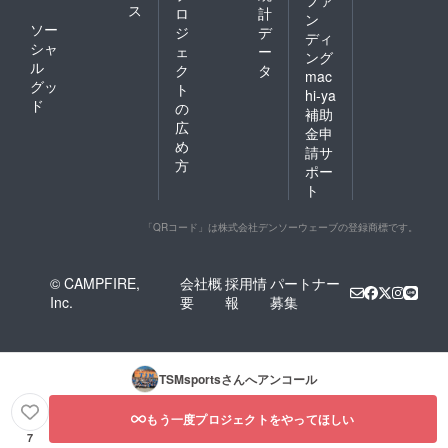
ファ
ス
ロ
計
ン
ソー
ジ
デ
ディ
シャ
ェ
ー
ング
ル
ク
タ
mac
グッ
ト
hi-ya
ド
の
補助
広
金申
め
請サ
方
ポー
ト
「QRコード」は株式会社デンソーウェーブの登録商標です。
© CAMPFIRE,
会社概
採用情
パートナー
Inc.
要
報
募集
TSMsports
さんへアンコール
もう一度プロジェクトをやってほしい
7