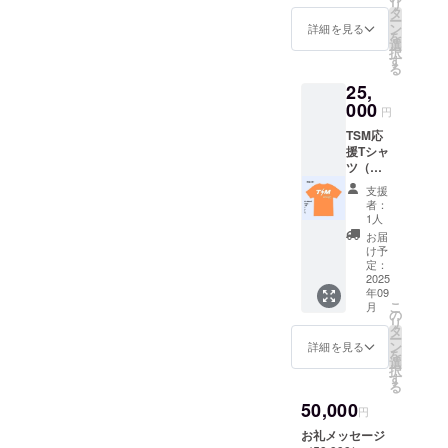
ラー：
リ
タ
願いいたします！
円、3,000円のリ
オレン
ー
ン
ターンと同じ内
詳細を見る
ジ TSM
を
選
容になります）
応援缶
択
す
バッチ
る
（限定
25,
デザイ
000
円
ン）・
・・直
TSM応
径
援Tシャ
37mm
ツ（限
定フル
支援
セッ
者：
ト）・
1人
・・缶
お届
バッ
け予
チ・タ
定：
オルも
2025
年09
ついて3
こ
月
点セッ
の
リ
ト サイ
タ
ー
ズ：
ン
詳細を見る
を
150・
選
択
WM・
す
る
WL・
50,000
S・M・
円
L・LL・
お礼メッセージ
3L・