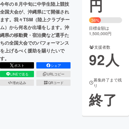
円
今年の８月中旬に中学生陸上競技
まちづくり・地域活性化
全国大会が、沖縄県にて開催され
ます。我々TSM（陸上クラブチー
36%
ム）から何名か出場をします。沖
目標金額は
CAMPFIRE for Social Good
CAMPFIRE Creation
1,500,000円
縄県の移動費・宿泊費など選手た
CAMPFIREふるさと納税
machi-ya
コミュニティ
ちの全国大会でのパフォーマンス
支援者数
を上げるべく援助を賜りたいで
92
人
す。
ポスト
シェア
LINEで送る
URLコピー
募集終了まで残
埋め込み
QRコード
り
終了