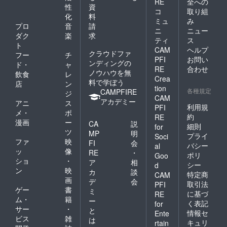
RE
全への
性
資
コ
取り組
化
料
ミュ
み
プロ
音
請
ニ
ニュー
ダク
楽
求
ティ
ス
ト
CAM
ヘルプ
クラウドファ
フー
チ
PFI
お問い
ンディングの
ド・
ャ
RE
合わせ
ノウハウを無
飲食
レ
Crea
料で学ぼう
店
ン
tion
各種規定
CAMPFIRE
ジ
CAM
アカデミー
アニ
ス
利用規
PFI
メ・
ポ
約
RE
漫画
ー
CA
説
細則
for
ツ
MP
明
プライ
Soci
ファ
映
FI
会
バシー
al
ッ
像
RE
・
ポリ
Goo
ショ
・
ア
相
シー
d
ン
映
カ
談
特定商
CAM
画
デ
会
取引法
PFI
ゲー
書
ミ
に基づ
RE
ム・
籍
ー
く表記
for
サー
・
と
情報セ
Ente
ビス
雑
は
キュリ
rtain