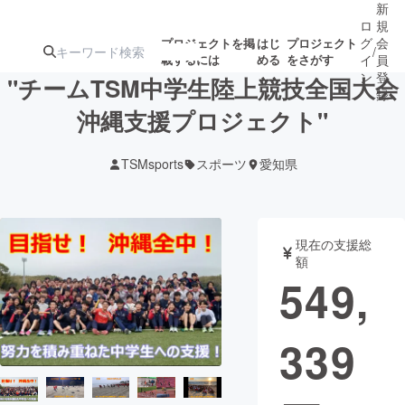
新
ロ
規
グ
会
プロジェクトを掲
はじ
プロジェクト
/
載するには
める
をさがす
イ
員
ン
登
"チームTSM中学生陸上競技全国大会
録
沖縄支援プロジェクト"
人気のプロ
注目のリ
注目の新着プロ
募集終了が近いプ
もうすぐ公開
TSMsports
スポーツ
愛知県
ジェクト
ターン
ジェクト
ロジェクト
されます
アート・写真
音楽
現在の支援総
額
549,
テクノロジー・ガジェット
ゲーム・サ
339
映像・映画
書籍・雑誌
ビジネス・起業
チャレンジ