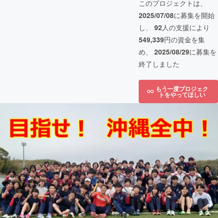
このプロジェクトは、
2025/07/08
に募集を開始
し、
92
人の支援により
549,339
円の資金を集
め、
2025/08/29
に募集を
終了しました
もう一度プロジェク
トをやってほしい