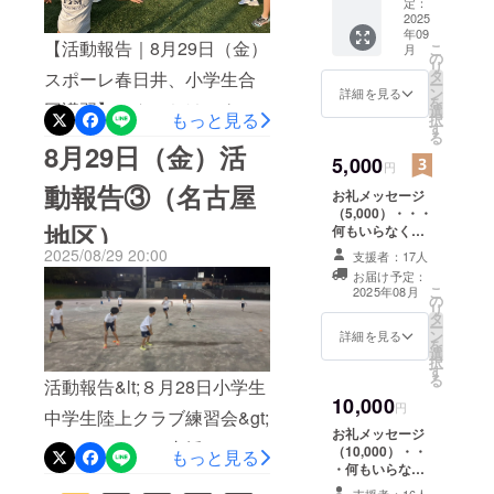
37mm
定：
年のアジア大会・2028年の
観戦する子ども達もいて、
2025
全中を目指す世代の中心と
年09
ロサンゼルスオリンピック
日本の代表選手たちの活躍
【活動報告｜8月29日（金）
こ
月
なっていきます。1年のサイ
の
リ
とTSM出身者が出場するか
を目の当たりにして陸上へ
タ
スポーレ春日井、小学生合
ー
クルは本当に早く、コーチ
ン
詳細を見る
もしれません。その際は今
を
のモチベーションや刺激に
同講習】こんにちは！クラ
選
もっと見る
としても目まぐるしい毎日
択
す
回と変わらぬ熱い声援をお
もなっているようです。ク
る
ウドファンディングをご支
8月29日（金）活
ですが、それだけに充実感
5,000
願いします！改めてになり
ラウドファンディングにお
円
援いただいている皆さま
もあります。子どもたちの
動報告③（名古屋
ますが、クラウドファン
お礼メッセージ
いて多くの方からのご支援
へ、8月29日（金）に行われ
成長を近くで感じられるこ
（5,000）・・・
ディングのご縁でTSMをご
地区）
や応援をいただき、子ども
た小学生合同講習の活動報
何もいらなく
とに、大きな喜びと責任を
て、ただ応援し
2025/08/29 20:00
支援・ご声援いただきあり
支援者：17人
たちにとってとても力強い
告をお届けいたします。本
たい方用に作成
感じています。これから
お届け予定：
しました（この
がとうございました！ご支
後押しとなりました。陸上
こ
日は、スポーレ春日井多目
2025年08月
の
リターンは1,000
も、TSMは競技力だけでな
リ
援・ご声援いただきました
タ
円、3,000円のリ
はもとより他の競技におい
的広場にて、小学生の合同
ー
く「人間力の向上」を大切
ン
ターンと同じ内
詳細を見る
を
皆様のご多幸をお祈りしま
ても、一人でできることは
選
講習を実施しました。いつ
容になります）
択
に、選手一人ひとりと向き
す
す。コーチ市川
る
限られていて、家族や仲
活動報告&lt;８月28日小学生
も使用している土のグラウ
合いながら進んでまいりま
10,000
円
間、自分を取り巻く多くの
中学生陸上クラブ練習会&gt;
ンドとは異なり、人工芝で
す。引き続き、皆さまの温
お礼メッセージ
方々のとの協力が原動力に
こんにちは！ご支援いただ
の実施となったため、子ど
（10,000）・・
もっと見る
かいご声援を、どうぞよろ
・何もいらなく
なることを感じとってくれ
いている皆さまへ活動報告
もたちも「汚れる心配」が
て、ただ応援し
しくお願いいたします。
支援者：16人