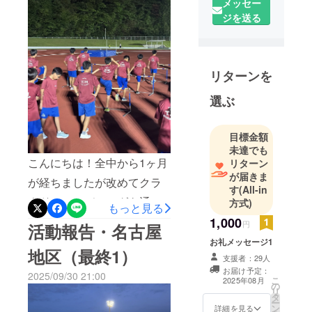
メッセー
設立2007年
くも1ヶ月が経とうとしてい
ジを送る
（18年目）
ます。あの猛暑がまるで嘘
TSM陸上ク
のように、季節は秋へと移
ラブとして
リターンを
り変わり、少しずつ過ごし
も同時期か
ら活動して
やすい気候になってきまし
選ぶ
います
た。選手たちは、全中とい
う大舞台を経験し、その後
目標金額
目的：ス
未達でも
ポーツを通
すぐに愛知県ジュニアオリ
こんにちは！全中から1ヶ月
リターン
して「人間
ンピック、そして10月開催
が届きま
が経ちましたが改めてクラ
力向上」、
す
(All-in
のU16全国大会に向けて、
子供の時期
ウドファンディングを通し
方式)
もっと見る
それぞれの目標に向かって
に基礎運動
て皆様からの多大なるご支
1,000
円
活動報告・名古屋
能力を高め
日々の練習に励んでいま
援・ご声援ありがとうござ
お礼メッセージ1
る
す。この1ヶ月間、学校生活
地区（最終1）
いました！本日は岡崎地区
支援者：29人
と競技の両立という多忙な
お届け予定：
2025/09/30 21:00
の最終報告をさせていただ
こ
2025年08月
の
日々を過ごしながらも、大
リ
タ
きます。今週に入り、気温
ー
ン
きな怪我なく元気に取り組
詳細を見る