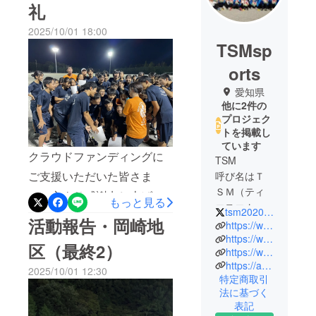
礼
2025/10/01 18:00
TSMsp
orts
愛知県
他に2件の
プロジェク
トを掲載し
ています
クラウドファンディングに
TSM
ご支援いただいた皆さま
呼び名はＴ
ＳＭ（ティ
へ、心より感謝申し上げま
もっと見る
エスエム）
tsm2020tsm
す。（上の写真は、世界陸
活動報告・岡崎地
トータル・
https://www.tsm2007.com/
上の男子110ｍH決勝・村竹
スポーツ・
https://www.youtube.com/@tsm5006
区（最終2）
https://www.instagram.com/tsm2020tsm/
マスターの
ラシッド選手へのTSM中学
https://ameblo.jp/tsmnagoya2007
頭文字を
2025/10/01 12:30
生からLIVE応援の様子で
特定商取引
とってＴＳ
法に基づく
す）全国中学校体育大会
Ｍです
表記
（全中）を終えてから、早