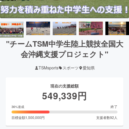
"チームTSM中学生陸上競技全国大
会沖縄支援プロジェクト"
TSMsports
スポーツ
愛知県
現在の支援総額
549,339
円
終了
36
%達成
目標金額
1,500,000
円
支援者数
92
人