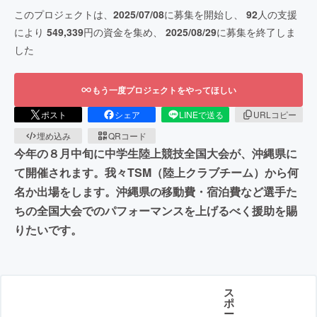
このプロジェクトは、
2025/07/08
に募集を開始し、
92
人の支援
により
549,339
円の資金を集め、
2025/08/29
に募集を終了しま
した
もう一度プロジェクトをやってほしい
ポスト
シェア
LINEで送る
URLコピー
埋め込み
QRコード
今年の８月中旬に中学生陸上競技全国大会が、沖縄県に
て開催されます。我々TSM（陸上クラブチーム）から何
名か出場をします。沖縄県の移動費・宿泊費など選手た
ちの全国大会でのパフォーマンスを上げるべく援助を賜
りたいです。
ス
ポ
ー