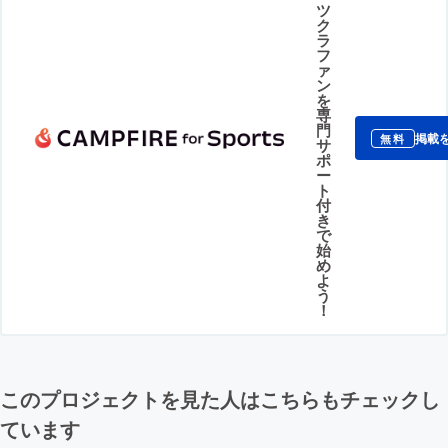
ツ
ク
ラ
フ
ァ
ン
を
専
門
掲載
無料
サ
ポ
ー
ト
付
き
で
始
め
よ
う
！
このプロジェクトを見た人はこちらもチェックし
ています