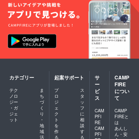
カテゴリー
起案サポート
サ
CAMP
ー
FIRE
テク
ま
プ
ス
ビ
につい
ノロ
ち
ロ
タ
ス
て
ジー
づ
ジ
ッ
・ガ
く
ェ
フ
CAM
CAMP
ジェ
り
ク
に
PFI
FIREと
ット
・
ト
相
RE
は
地
を
談
CAM
あんし
域
作
す
PFI
ん・安
活
る
る