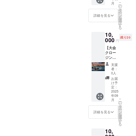
ザイン
ザイン
ズ・生
謝の気
こ
月
グ体
と色が
の
と色が
地色は
持ちを
リ
験・1人
確定し
タ
確定し
確定さ
込めて
ー
セット
次第
ン
次第
詳細を見る
れない
お礼
を
日帰り
メール
選
メール
ためご
メール
択
のフ
にてお
す
にてお
安心く
をお送
る
リーダ
知らせ
知らせ
ださ
りしま
10,
イビン
いたし
いたし
い。
す。
残り20
体験
000
ます。
ます。
■ お礼
円
コース
その際
その際
メール
【大会
です。
にご希
にご希
・ 記載
クロー
・ [体験
望の生
望の生
いただ
ジング
内容]:
地色と
地色と
いた
パー
現状ス
サイズ
サイズ
メール
支援
ティー
キルを
をご返
をご返
者：
アドレ
コー
確認・
信くだ
0人
信くだ
スに感
ス：ク
相談の
さい。
さい。
お届
謝の気
ロージ
上、
クラウ
け予
クラウ
持ちを
ング
プール
定：
ドファ
ドファ
込めて
パー
2025
または
ンディ
ンディ
お礼
年09
ティ参
海にて
ング終
ング終
メール
こ
月
加券 +
フリー
の
了から1
了から1
をお送
リ
動画記
ダイビ
タ
週間以
週間以
りしま
ー
名】
ング体
ン
内にお
詳細を見る
内にお
す。
を
■ 大会
験がで
選
送りい
送りい
択
クロー
きま
す
たしま
たしま
る
ジング
す！ ・
す。 [注
す。 [注
10,
パー
[所要時
意事項
意事項
ティー
間]: 2~4