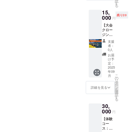
ニック
択
クロー
桜島在
す
[掲載方
ディン
事業が
ネーム
る
ジング
住の山
法]：文
グ終了
存続す
を備考
15,
パー
下ゆり
字のみ
後、日
る限り
欄にご
残り20
ティー
000
なさん
・[注意
時など
円
掲載 ・
記入く
参加券
がデザ
事項]：
詳細情
[掲載方
ださ
【大会
（温泉
インし
※御支援
報を
法]：文
い。
クロー
付き）
てくれ
時に記
メール
字のみ
■ お礼
ジング
2025年
ていま
名する
にてご
・[注意
メール
パー
9月23日
す！ ・
お名
案内し
支援
事項]：
・ 記載
ティー
に開催
サイ
前・
者：
ます。
※御支援
いただ
コー
される
ズ：S・
0人
ニック
■ 動画
時に記
いた
ス：ク
フリー
M・L・
ネーム
お届
記名 ・
名する
メール
ロージ
ダイビ
XL・
け予
を備考
Volcano
お名
アドレ
ング
ング国
定：
XXXL
欄にご
Cupの
前・
スに感
パー
2025
際大会
・素
記入く
SNSに
ニック
謝の気
年09
ティ参
のク
材：綿
ださ
あげる
ネーム
こ
持ちを
月
加券 + T
ロージ
の
100%
い。
お礼動
を備考
リ
込めて
シャツ
ング
タ
[注意事
■ 動画
画でご
欄にご
ー
お礼
※XLサ
パー
ン
項①]デ
詳細を見る
記名 ・
指定の
記入く
を
メール
イズ対
ティー
選
ザイン
Volcano
お名
ださ
択
をお送
応】
にご招
す
と色が
Cupの
前・
い。
る
りしま
※【大会
待しま
確定し
SNSに
ニック
■ お礼
す。
30,
クロー
す。 ・
次第
あげる
ネーム
メール
ジング
000
日程：
メール
お礼動
円
を記載
・ 記載
パー
2025年
にてお
画でご
いたし
いただ
【体験
ティー
9月23日
知らせ
指定の
ます 。
いた
コー
コー
（火）※
いたし
お名
・[掲載
メール
ス：フ
ス：ク
祝日
ます。
前・
期間]：
アドレ