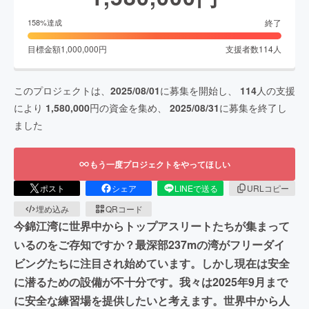
終了
158
%達成
目標金額
1,000,000
円
支援者数
114
人
このプロジェクトは、
2025/08/01
に募集を開始し、
114
人の支援
により
1,580,000
円の資金を集め、
2025/08/31
に募集を終了し
ました
もう一度プロジェクトをやってほしい
ポスト
シェア
LINEで送る
URLコピー
埋め込み
QRコード
今錦江湾に世界中からトップアスリートたちが集まって
いるのをご存知ですか？最深部237mの湾がフリーダイ
ビングたちに注目され始めています。しかし現在は安全
に潜るための設備が不十分です。我々は2025年9月まで
に安全な練習場を提供したいと考えます。世界中から人