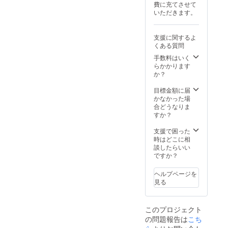
■ 動画
お礼
費に充てさせて
■ お礼
大小に
ば幸い
ブース
記名 ・
メール
いただきます。
メール
応じて
です。
出展用
Volcano
をお送
・ 記載
掲載場
■ ログ
スペー
Cupの
りしま
いただ
所や大
露出 以
ス提供
SNSに
す。
支援に関するよ
いた
きさが
下の場
大会開
あげる
くある質問
メール
変わる
面でロ
催日全
お礼動
アドレ
可能性
ゴまた
日とク
手数料はいく
画でご
スに感
があり
は企業
ロージ
らかかります
指定の
謝の気
ます
名を掲
ング
か？
お名
持ちを
■ SNS
載いた
パー
前・
込めて
でスポ
します
ティー
目標金額に届
ニック
お礼
ンサー
・ 2025
にてフ
かなかった場
ネーム
メール
紹介
年公式
ラグの
合どうなりま
を記載
をお送
我々の
大会T
設置お
すか？
いたし
りしま
ホーム
シャツ
よび出
ます 。
す。
ページ
（※本ク
展ス
支援で困った
・[掲載
とSNS
ラウド
ペース
時はどこに相
期間]：
で2025
ファン
を提供
談したらいい
事業が
年度の
ディン
[大会開
ですか？
存続す
大会の
グ用の
催日] 9
る限り
スポン
Volcano
月19日
ヘルプページを
掲載 ・
サーと
Cupオ
（金）
見る
[掲載方
して紹
リジナ
、20日
法]：文
介いた
ルTシャ
（土）
字のみ
しま
ツとは
、22日
・[注意
このプロジェクト
す。 [掲
異なり
（月）
事項]：
の問題報告は
載期間]
ます）
、23日
こち
※御支援
事業が
・ 2025
（火）