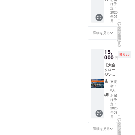
SNSに
いた
イズ対
す。
開始 ・
け予
内容な
あげる
メール
応！】
Volcano
定：
場所：
ど詳細
お礼動
アドレ
※【グッ
2025
Cup共
桜島
情報は
画でご
スに感
年09
ズコー
用大漁
シーサ
メール
指定の
謝の気
こ
月
ス：T
旗はフ
の
イドホ
にて御
お名
持ちを
リ
シャツ
リーダ
タ
テル
支援後
前・
込めて
ー
x 動画
イビン
ン
（鹿児
詳細を見る
に相談
ニック
お礼
を
記名】
グ大会
選
島市古
させて
ネーム
メール
択
のXLサ
等のイ
す
里町
くださ
を記載
をお送
る
イズを
ベント
1078-
い。
いたし
りしま
15,
対応し
時にフ
63） ・
■ 動画
ます 。
す。
残り20
たもの
000
リーダ
桜島
記名 ・
円
・[掲載
になり
イビン
シーサ
Volcano
期間]：
【大会
ます！
グプ
イドホ
Cupの
事業が
クロー
XL
ラット
テルの
SNSに
存続す
ジング
サイズ
フォー
温泉付
あげる
る限り
パー
追加以
ムに掲
き！ ・
お礼動
支援
掲載 ・
ティー
外、全
げま
支援者
者：
画でご
[掲載方
コー
く同じ
す。 ・
0人
様の交
指定の
法]：文
ス：ク
内容に
[掲載期
通費や
お届
お名
字のみ
ロージ
なりま
間]：事
け予
滞在費
前・
・[注意
ング
す。
定：
業が存
は各自
ニック
事項]：
パー
2025
■
続する
でご負
ネーム
※御支援
年09
ティ参
Volcano
限り掲
担くだ
を記載
時に記
こ
月
加券 + T
Cupオ
の
載 ※イ
さい。
いたし
名する
リ
シャ
リジナ
タ
ベント
・クラ
ます 。
お名
ー
ツ】
ルＴ
ン
時のみ
詳細を見る
ウド
・[掲載
前・
を
■ 大会
シャツ
選
設置 ・
ファン
期間]：