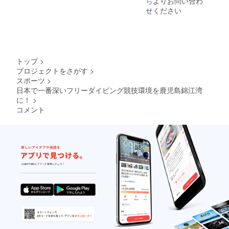
ら
よりお問い合わ
時に記
存続す
年大会
9:00~
せください
名する
る限り
結果報
[大会設
お名
掲載 [掲
告（※大
置可能
前・
載方法]
会の間
場所] 桜
ニック
支援
毎日、
島避難
ネーム
時、必
当日の
港5番
を備考
ず備考
結果報
[クロー
欄にご
トップ
>
欄に掲
告が
ジング
記入く
プロジェクトをさがす
>
載ご希
我々の
パー
ださ
スポーツ
>
望の企
SNSで
ティー
い。
業名を
投稿さ
日時] 9
日本で一番深いフリーダイビング競技環境を鹿児島錦江湾
■ お礼
ご記入
れま
月23日
に！
>
メール
くださ
す） ・
（火）
コメント
・ 記載
い。 [注
2025年
16:30 ~
いただ
意事項]
大会公
[クロー
いた
ロゴや
式動画
ジング
メール
バナー
のエン
パー
アドレ
などの
ドロー
ティ設
スに感
画像の
ル（※
置可能
謝の気
受け渡
我々の
場所] 桜
持ちを
しにつ
SNSで
島シー
込めて
いて
投稿さ
サイド
お礼
は、支
れま
ホテル
メール
援後に
す） [掲
テラス
をお送
お送り
載期間]
※詳細は
りしま
する
事業が
支援後
す。
メール
存続す
にメー
をご確
る限り
ルでや