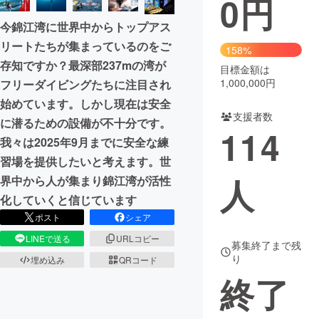
0
円
今錦江湾に世界中からトップアス
まちづくり・地域活性化
リートたちが集まっているのをご
158%
存知ですか？最深部237mの湾が
目標金額は
CAMPFIRE for Social Good
CAMPFIRE Creation
1,000,000円
フリーダイビングたちに注目され
CAMPFIREふるさと納税
machi-ya
コミュニティ
始めています。しかし現在は安全
支援者数
に潜るための設備が不十分です。
114
我々は2025年9月までに安全な練
習場を提供したいと考えます。世
人
界中から人が集まり錦江湾が活性
化していくと信じています
ポスト
シェア
LINEで送る
URLコピー
募集終了まで残
り
埋め込み
QRコード
終了