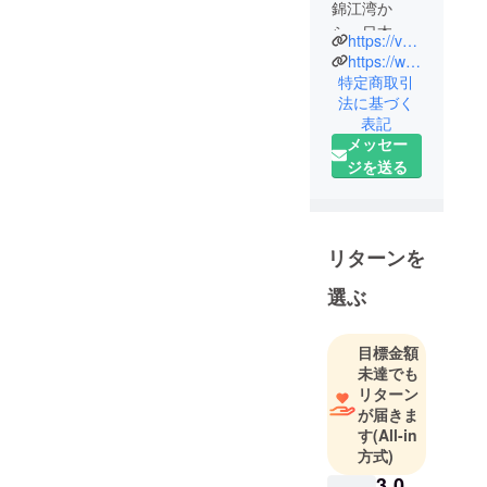
錦江湾か
ら、日本の
https://volcanocup-freediving.studio.site/
フリーダイ
https://www.instagram.com/volcanocup_freediving/
ビングを
特定商取引
法に基づく
もっと盛り
表記
上げたい」
メッセー
という想い
ジを送る
で、国内各
所から鹿児
島に集まっ
たフリーダ
リターンを
イバーのグ
選ぶ
ループで
す。グルー
プの中心メ
目標金額
ンバーは日
未達でも
本の海を20
リターン
が届きま
年以上潜り
す
(All-in
続ける水中
方式)
写真家・フ
3,0
リーダイ