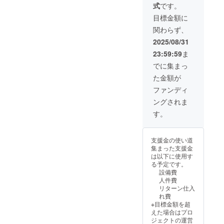
お礼
送りい
[掲載方
式
です。
存続す
載方法]
置可能
たしま
※御支援
メール
たしま
法]：文
る限り
支援
場所] 桜
す。 大
時に記
をお送
目標金額に
す。 [注
字のみ
掲載 ・
時、必
島避難
会動画
名する
りしま
意事項
・[注意
関わらず、
[掲載方
ず備考
港5番
は主に
お名
す。
②]参考
事項]：
法]：文
欄に掲
[クロー
我々の
前・
2025/08/31
までに
※御支援
字のみ
載ご希
ジング
SNSで
ニック
現時点
時に記
23:59:59
ま
・[注意
望の企
パー
発信予
ネーム
でのご
名する
事項]：
業名を
ティー
定で
を備考
でに集まっ
希望の
お名
※プラッ
ご記入
日時] 9
す。 [掲
欄にご
サイ
前・
た金額が
ト
くださ
月23日
載期間]
記入く
ズ・生
ニック
フォー
い。 [注
（火）
事業が
ださ
ファンディ
地色を
ネーム
ムへの
意事項]
16:30 ~
存続す
い。
記載い
を備考
ングされま
記名と
ロゴや
[クロー
る限り
■ お礼
ただけ
欄にご
異なる
バナー
ジング
掲載 [掲
メール
す。
ると助
記入く
場合は
などの
パー
載方法]
・ 記載
かりま
ださ
御支援
画像の
ティ設
支援
いただ
す。※こ
い。
時に動
受け渡
置可能
時、備
いた
の時点
■ お礼
支援金の使い道
画へ記
しにつ
場所] 桜
考欄に
メール
では注
メール
集まった支援金
名する
いて
島シー
掲載ご
アドレ
文サイ
・ 記載
は以下に使用す
お名
は、支
サイド
希望の
スに感
ズ・生
いただ
る予定です。
前・
援後に
ホテル
企業名
謝の気
地色は
いた
設備費
ニック
お送り
テラス
の提出
持ちを
確定さ
メール
人件費
ネーム
する
※詳細は
をお願
込めて
れない
アドレ
リターン仕入
も別途
メール
支援後
いしま
お礼
ためご
スに感
れ費
備考欄
をご確
にメー
す。
メール
安心く
謝の気
※目標金額を超
にご記
認くだ
ルでや
■ 大会
をお送
ださ
持ちを
えた場合はプロ
入くだ
さい。
り取り
時フラ
りしま
い。
込めて
ジェクトの運営
さい。
※金額の
できれ
グ設置/
す。