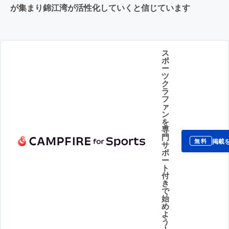
が集まり錦江湾が活性化していくと信じています
ス
ポ
ー
ツ
ク
ラ
フ
ァ
ン
を
専
門
掲載
無料
サ
ポ
ー
ト
付
き
で
始
め
よ
う
！