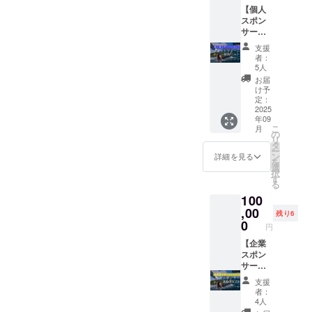
ムに記
年2026
シーサ
す！ ・
を記載
【個人
です。
名しま
年9月ま
イドホ
サイ
いたし
スポン
・ [体験
す。 ・
で開催
テル
ズ：S・
ます 。
サー
内容]:
[掲載期
可能で
（鹿児
M・L・
・[掲載
コー
現状ス
間]：事
す。 ※
島市古
支援
XXXL
期間]：
ス：フ
キルを
業が存
日程や
者：
里町
・素
事業が
リーダ
確認・
続する
5人
具体的
1078-
材：綿
存続す
イビン
相談の
限り掲
な体験
お届
63） ・
100%
る限り
グ専用
上、
載 ・[掲
け予
内容な
桜島
[注意事
掲載 ・
プラッ
プール
定：
載方
ど詳細
シーサ
項①]デ
[掲載方
ト
2025
または
法]：文
情報は
イドホ
ザイン
法]：文
年09
フォー
海にて
字のみ
メール
テルの
と色が
こ
字のみ
月
ム記名
フリー
の
・[注意
にて御
温泉付
確定し
リ
・[注意
（サイ
ダイビ
タ
事項]：
支援後
き！ ・
次第
ー
事項]：
ズ
ング体
ン
※御支援
詳細を見る
に相談
支援者
メール
を
※御支援
大）】
験がで
選
時に記
させて
様の交
にてお
択
時に記
■ フ
きま
す
名する
くださ
通費や
知らせ
る
名する
リーダ
す！ ・
お名
い。
滞在費
いたし
お名
100
イビン
[所要時
前・
■ 動画
は各自
ます。
前・
グ専用
,00
間]: 2~4
ニック
記名 ・
残り6
でご負
その際
ニック
プラッ
時間 ・
0
ネーム
Volcano
担くだ
円
にご希
ネーム
ト
[開催場
を備考
Cupの
さい。
望の生
を備考
フォー
【企業
所]: 霧
欄にご
SNSに
・クラ
地色と
欄にご
ム記名
スポン
島市民
記入く
あげる
ウド
サイズ
記入く
（サイ
サー：
国分総
ださ
お礼動
ファン
をご返
ださ
ズ大）
大会ス
合プー
い。
画でご
ディン
支援
信くだ
い。
支援者
ポン
ル ※ フ
■ 動画
指定の
者：
グ終了
さい。
■ お礼
様専用
サー
リーダ
記名 ・
4人
お名
後、日
クラウ
メール
ご指定
BRONZ
イビン