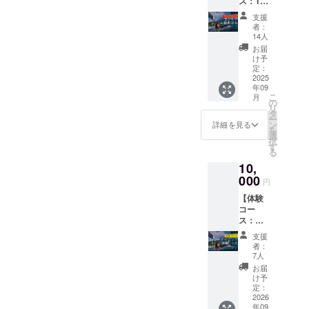
ス：T
追加以
さい。
様の交
シャツ
押しが、私
外、全
クラウ
通費や
支援
x 動画
く同じ
ドファ
滞在費
者：
たちをここ
記名】
内容に
ンディ
14人
は各自
まで育てて
■
なりま
ング終
でご負
お届
Volcano
す。 ■
くれまし
了から1
け予
担くだ
Cupオ
Volcano
定：
週間以
さい。
た。
リジナ
2025
Cupオ
内にお
・クラ
年09
ルＴ
リジナ
送りい
ウド
こ
月
シャツ
ルＴ
の
たしま
フリーダイ
ファン
リ
桜島在
シャツ
タ
す。 [注
ディン
ー
ビングを通
住の山
※ 桜島
ン
意事項
詳細を見る
グ終了
を
下ゆり
して国内外
在住の
選
②]参考
後、日
択
なさん
山下ゆ
す
までに
時など
からたくさ
る
がデザ
りなさ
現時点
詳細情
んの人が集
10,
インし
んがデ
でのご
報を
てくれ
000
ザイ
い、錦江湾
希望の
メール
円
ていま
ン！ ・
サイズ
にてご
を囲む地域
【体験
す！ ・
サイ
と生地
案内し
コー
をさらに盛
サイ
ズ：S・
色を記
ます。
ス：フ
ズ：S・
M・L・
載いた
り上げてい
■ お礼
リーダ
M・L・
XL・
だける
メール
支援
たいと思い
イビン
XXXL
XXXL
と助か
者：
・ 記載
グ体験1
・素
活動してい
・素
7人
りま
いただ
人セッ
材：綿
材：綿
す。※こ
お届
いた
ます！
ト】
100%
100%
け予
の時点
メール
■ フ
[注意事
定：
[注意事
では注
アドレ
リーダ
2026
項①]デ
項①]デ
文サイ
スに感
年09
イビン