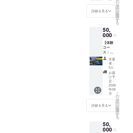
ム記名
フリー
の
2025年
さい。
だける
も別途
リ
スに感
（サイ
ダイビ
タ
9月23日
・クラ
と助か
備考欄
ー
謝の気
ズ
ング体
ン
に開催
詳細を見る
ウド
りま
にご記
を
持ちを
中）】
験がで
選
される
ファン
す。※こ
入くだ
択
込めて
■ フ
きま
す
フリー
ディン
の時点
さい。
る
お礼
リーダ
す！ ・
ダイビ
グ終了
では注
■ お礼
メール
50,
イビン
[所要時
ング国
後、日
文サイ
メール
をお送
グ専用
000
間]: 2~4
際大会
時など
円
ズ・生
・ 記載
りしま
プラッ
時間 ・
のク
詳細情
地色は
いただ
す。
【体験
ト
[開催場
ロージ
報を
確定さ
いた
コー
フォー
所]: 霧
ング
メール
れない
メール
ス：フ
ム記名
島市民
パー
にてご
ためご
アドレ
リーダ
（サイ
国分総
ティー
案内し
支援
安心く
スに感
イビン
ズ中）
合プー
にご招
者：
ます。
ださ
謝の気
グ体験5
支援者
ル ※ フ
0人
待しま
■
い。
持ちを
人セッ
様専用
リーダ
す。 ・
お届
Volcano
■ 動画
込めて
ト】
ご指定
イビン
け予
日程：
Cupオ
記名 ・
お礼
■ フ
の名
定：
グに必
2025年
リジナ
Volcano
メール
リーダ
2026
前・
要な機
9月23日
ルＴ
Cupの
をお送
年09
イビン
ニック
材はこ
（火）※
シャツ
SNSに
こ
りしま
月
グ体
ネーム
の
ちらで
祝日
桜島在
あげる
リ
す。
験・5人
をフ
タ
ご用意
16:30
住の山
お礼動
ー
セット
リーダ
ン
いたし
詳細を見る
受付開
下ゆり
画でご
を
日帰り
イビン
選
ます。
始
なさん
指定の
択
のフ
グ専用
す
※ 御支
17:00
がデザ
お名
る
リーダ
プラッ
援後最
開始 ・
インし
前・
50,
イビン
ト
短1週間
場所：
てくれ
ニック
体験
000
フォー
から来
桜島
円
ていま
ネーム
コース