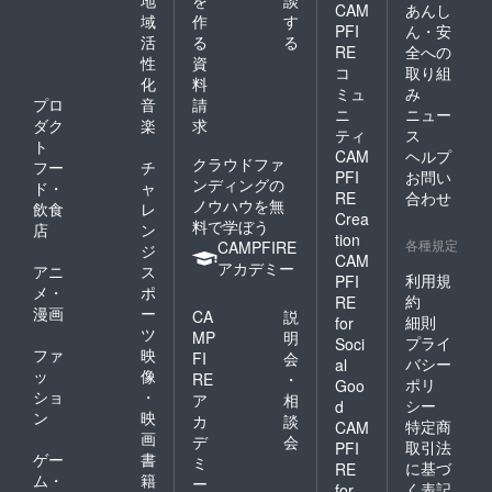
CAM
あんし
※金額の
ます）
域
作
す
PFI
ん・安
大小に
・ 2025
活
る
る
応じて
年大会
RE
全への
性
資
掲載場
結果報
コ
取り組
化
料
所や大
告（※大
ミュ
み
きさが
会の間
プロ
音
請
ニ
ニュー
変わる
毎日、
ダク
楽
求
ティ
ス
可能性
当日の
ト
があり
結果報
CAM
ヘルプ
クラウドファ
フー
チ
ます
告が
PFI
お問い
ンディングの
ド・
ャ
■ SNS
我々の
RE
合わせ
ノウハウを無
でスポ
SNSで
飲食
レ
Crea
ンサー
投稿さ
料で学ぼう
店
ン
tion
紹介
れま
各種規定
CAMPFIRE
ジ
CAM
我々の
す） ・
アカデミー
アニ
ス
ホーム
2025年
利用規
PFI
メ・
ポ
ページ
大会公
約
RE
漫画
ー
とSNS
式動画
CA
説
細則
for
で2025
のエン
ツ
MP
明
プライ
Soci
年度の
ドロー
ファ
映
FI
会
バシー
al
大会の
ル（※
ッ
像
RE
・
スポン
我々の
ポリ
Goo
ショ
・
ア
相
サーと
SNSで
シー
d
ン
映
して紹
投稿さ
カ
談
特定商
CAM
介いた
れま
画
デ
会
取引法
PFI
しま
す） [掲
ゲー
書
ミ
に基づ
RE
す。 [掲
載期間]
ム・
籍
ー
く表記
載期間]
事業が
for