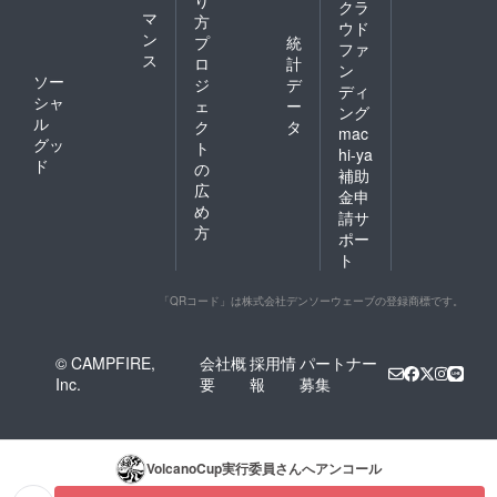
クラ
をご確
認くだ
マ
方
ウド
認くだ
さい。
ン
プ
統
ファ
さい。
※金額の
ス
ロ
計
大小に
ン
ソー
ジ
デ
応じて
ディ
シャ
掲載場
ェ
ー
ング
所や大
ル
ク
タ
mac
きさが
グッ
ト
hi-ya
変わる
ド
の
可能性
補助
広
があり
金申
ます
め
請サ
■ SNS
方
ポー
でスポ
ト
ンサー
紹介
我々の
「QRコード」は株式会社デンソーウェーブの登録商標です。
ホーム
ページ
とSNS
© CAMPFIRE,
会社概
採用情
パートナー
で2025
Inc.
要
報
募集
年度の
大会の
スポン
サーと
して紹
VolcanoCup実行委員
さんへアンコール
介いた
しま