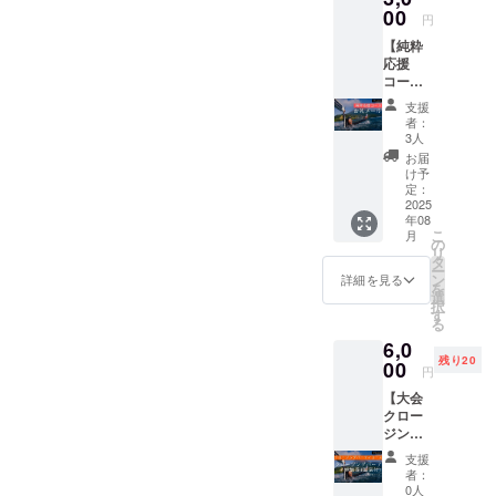
00
円
バーの野口
【純粋
智弘と国内
応援
外で活動す
コー
る若手フ
ス：お
支援
礼メー
リーダイ
者：
ル】
3人
バー・イン
■ お礼
お届
ストラク
メール
け予
・ 記載
定：
ターの寺嶋
いただ
2025
拓哉。
年08
いた
こ
月
メール
の
リ
アドレ
タ
2023年から
ー
スに感
ン
詳細を見る
を
錦江湾でフ
謝の気
選
択
持ちを
す
リーダイビ
る
込めて
ングの国際
6,0
お礼
残り20
大会を開催
メール
00
円
をお送
しており、
【大会
りしま
2024年には
クロー
す。
ジング
鹿児島市と
パー
支援
垂水市から
ティー
者：
後援をいた
コー
0人