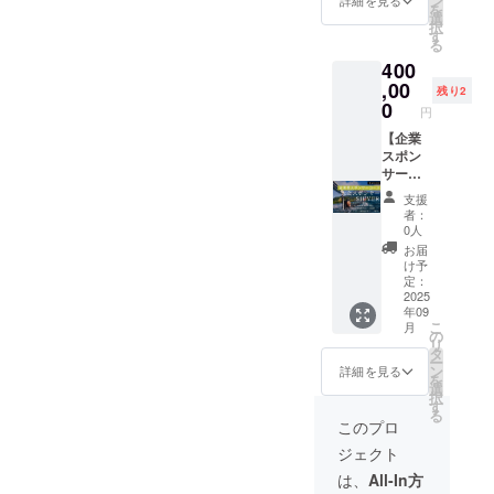
ン
ムへの
詳細を見る
い。
材：綿
確定さ
を
お名
結果報
ス提供
い。
選
記名と
■ お礼
100%
れない
択
前・
告（※大
大会開
■ 動画
す
異なる
メール
[注意事
ためご
る
ニック
会の間
催日全
記名 ・
場合は
・ 記載
項①]デ
安心く
400
ネーム
毎日、
日とク
Volcano
御支援
いただ
ザイン
ださ
を備考
当日の
ロージ
,00
Cupの
時に動
いた
残り2
と色が
い。
欄にご
結果報
ング
SNSに
0
画へ記
メール
確定し
円
■ 動画
記入く
告が
パー
あげる
名する
アドレ
次第
記名 ・
ださ
我々の
ティー
【企業
お礼動
お名
スに感
メール
Volcano
い。
SNSで
にてフ
スポン
画でご
前・
謝の気
にてお
Cupの
■ 動画
投稿さ
ラグの
サー：
指定の
ニック
持ちを
知らせ
SNSに
記名 ・
れま
設置お
大会ス
お名
ネーム
込めて
いたし
支援
あげる
Volcano
す） ・
よび出
ポン
前・
も別途
お礼
者：
ます。
お礼動
Cupの
2025年
展ス
サー
ニック
備考欄
0人
メール
その際
画でご
SNSに
大会公
ペース
SILVER
ネーム
にご記
をお送
お届
にご希
指定の
あげる
式動画
を提供
】 ■
を記載
入くだ
け予
りしま
望の生
お名
お礼動
のエン
します
大会公
いたし
定：
さい。
す。
地色と
前・
画でご
ドロー
[大会開
式動画
2025
ます 。
■ お礼
サイズ
ニック
年09
指定の
ル（※
催日] 9
冒頭で
・[掲載
メール
をご返
ネーム
こ
月
お名
我々の
月19日
ロゴ露
期間]：
の
・ 記載
信くだ
を記載
リ
前・
SNSで
（金）
出 大会
事業が
タ
いただ
さい。
いたし
ー
ニック
投稿さ
、20日
公式動
存続す
ン
いた
詳細を見る
クラウ
ます 。
を
ネーム
れま
（土）
画の冒
る限り
選
メール
ドファ
・[掲載
択
を記載
す） [掲
、22日
頭にて
掲載 ・
す
アドレ
ンディ
期間]：
る
いたし
載期間]
（月）
企業名
[掲載方
スに感
このプロ
ング終
事業が
ます 。
事業が
、23日
をスポ
法]：文
謝の気
了から1
存続す
ジェクト
・[掲載
存続す
（火）
ンサー
字のみ
持ちを
週間以
る限り
期間]：
る限り
9:00~
として
・[注意
込めて
は、
All-In方
内にお
掲載 ・
事業が
掲載 [掲
[大会設
表記い
事項]：