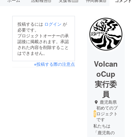
ホーム
活動報告
支援者
仲間募集
コメント
2
99+
1
投稿するには
ログイン
が
必要です。
プロジェクトオーナーの承
認後に掲載されます。承認
された内容を削除すること
はできません。
Volcan
※投稿する際の注意点
oCup
実行委
員
鹿児島県
初めてのプ
ロジェクト
です
私たちは
「鹿児島の