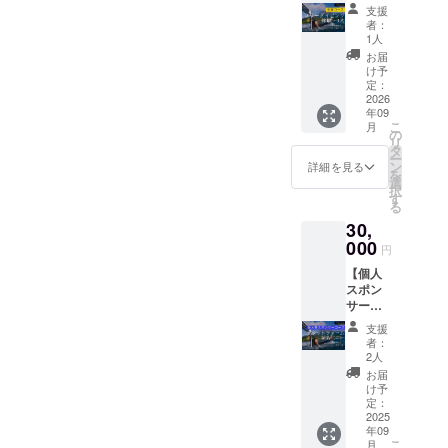
リーダ
ロージ
16:30
その際
ニック
支援
事業が
スに感
イビン
ング
受付開
にご希
者：
ネーム
存続す
謝の気
グ体験3
パー
始
1人
望の生
を記載
る限り
持ちを
人セッ
ティ参
17:00
地色と
お届
いたし
掲載 ・
込めて
ト】
加券 + T
開始 ・
け予
サイズ
ます 。
[掲載方
お礼
■ フ
シャ
定：
場所：
をご返
・[掲載
法]：文
メール
リーダ
2026
ツ】の
桜島
信くだ
期間]：
字のみ
をお送
年09
イビン
XLサイ
シーサ
さい。
事業が
・[注意
こ
りしま
月
グ体
ズを対
の
イドホ
クラウ
存続す
事項]：
リ
す。
験・3人
応した
タ
テル
ドファ
る限り
※御支援
ー
セット
ものに
ン
（鹿児
詳細を見る
ンディ
掲載 ・
時に記
を
日帰り
なりま
選
島市古
ング終
[掲載方
名する
択
のフ
す！XL
す
里町
了から1
法]：文
お名
る
リーダ
サイズ
1078-
週間以
字のみ
前・
30,
イビン
追加以
63） ・
内にお
・[注意
ニック
体験
000
外、全
桜島
送りい
円
事項]：
ネーム
コース
く同じ
シーサ
たしま
※大漁旗
を備考
【個人
です。
内容に
イドホ
す。 [注
への記
欄にご
スポン
・ [体験
なりま
テルの
意事項
名と異
記入く
サー
内容]:
す ■
温泉付
②]参考
なる場
ださ
コー
現状ス
大会ク
き！ ・
までに
支援
合は御
い。
ス：フ
キルを
ロージ
支援者
者：
現時点
支援時
■ お礼
リーダ
確認・
ング
2人
様の交
でのご
に動画
メール
イビン
相談の
パー
通費や
お届
希望の
に記名
・ 記載
グ専用
上、
ティー
け予
滞在費
サイズ
するお
いただ
プラッ
プール
定：
参加券
は各自
と生地
名前・
いた
ト
2025
または
（温泉
でご負
色を記
ニック
メール
年09
フォー
海にて
付き）
担くだ
載いた
ネーム
こ
アドレ
月