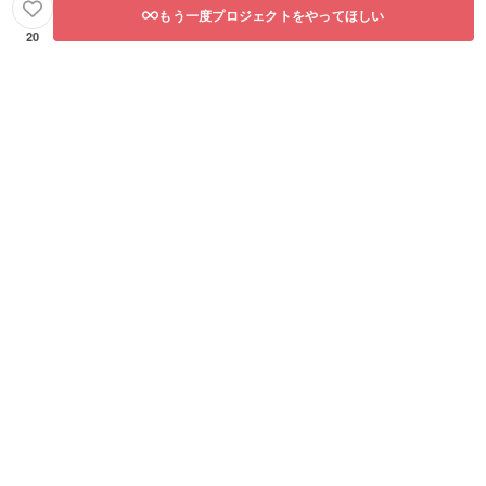
す。 [掲
もう一度プロジェクトをやってほしい
載期間]
20
事業が
存続す
る限り
掲載 [掲
載方法]
支援
時、必
ず備考
欄に掲
載ご希
望の企
業名を
ご記入
くださ
い。 [注
意事項]
ロゴや
バナー
などの
画像の
受け渡
しにつ
いて
は、支
援後に
お送り