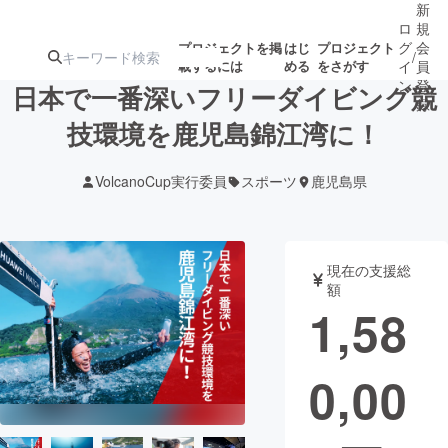
新
ロ
規
グ
会
プロジェクトを掲
はじ
プロジェクト
/
載するには
める
をさがす
イ
員
ン
登
日本で一番深いフリーダイビング競
録
技環境を鹿児島錦江湾に！
人気のプロ
注目のリ
注目の新着プロ
募集終了が近いプ
もうすぐ公開
VolcanoCup実行委員
スポーツ
鹿児島県
ジェクト
ターン
ジェクト
ロジェクト
されます
アート・写真
音楽
現在の支援総
額
1,58
テクノロジー・ガジェット
ゲーム・サ
0,00
映像・映画
書籍・雑誌
ビジネス・起業
チャレンジ