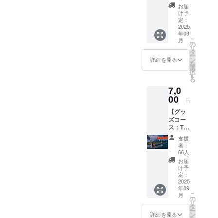
ス：ク
だき、国内
お届
ロージ
け予
外から現役
ング
定：
パー
2025
アスリート
年09
ティー
が集まる大
こ
月
参加
の
リ
会となりま
券】
タ
ー
■ 大会
ン
した。
詳細を見る
を
クロー
選
択
ジング
す
る
フリーダイ
パー
7,0
ティー
ビングは、
参加券
00
円
ただダイ
（温泉
【グッ
付き）
バーが集
ズコー
2025年
まって「さ
ス：T
9月23日
あ潜ろう」
シャ
に開催
支援
ツ】 ■
される
と始められ
者：
Volcano
フリー
66人
るものでは
Cupオ
ダイビ
お届
リジナ
ありませ
ング国
け予
ルＴ
際大会
定：
ん。自然の
シャツ
2025
のク
海を安全に
年09
※ 桜島
ロージ
こ
月
在住の
ング
の
楽しむため
リ
山下ゆ
パー
タ
には、多く
ー
りなさ
ティー
ン
詳細を見る