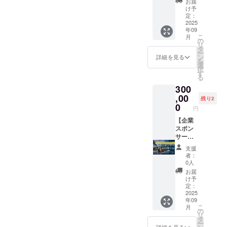
Volcano
前・
お届
時など
ドファ
・ 記載
の名
E】 ■
グに必
Cupの
け予
ニック
詳細情
ンディ
いただ
前・
ログ露
要な機
定：
SNSに
ネーム
報を
ング終
いた
ニック
出 以下
2025
材はこ
あげる
を記載
メール
了から1
メール
年09
ネーム
の場面
ちらで
お礼動
いたし
にてご
週間以
こ
アドレ
月
をフ
でロゴ
ご用意
の
画でご
ます 。
案内し
内にお
リ
スに感
リーダ
または
いたし
タ
指定の
・[掲載
ます。
送りい
ー
謝の気
イビン
企業名
ます。
ン
お名
詳細を見る
期間]：
■
たしま
を
持ちを
グ専用
を掲載
※ 御支
選
前・
事業が
Volcano
す。 [注
択
込めて
プラッ
いたし
援後最
す
ニック
存続す
Cupオ
意事項
る
お礼
ト
ます ・
短1週間
ネーム
る限り
リジナ
②]参考
メール
300
フォー
2025年
から来
を記載
掲載 ・
ルＴ
までに
をお送
ムに記
公式大
,00
年2026
いたし
[掲載方
残り2
シャツ
現時点
りしま
名しま
会Tシャ
年9月ま
0
ます 。
法]：文
桜島在
円
でのご
す。
す。 ・
ツ（※本
で開催
・[掲載
字のみ
住の山
希望の
[掲載期
クラウ
【企業
可能で
期間]：
・[注意
下ゆり
サイ
間]：事
ドファ
スポン
す。 ※
事業が
事項]：
なさん
ズ・生
業が存
ンディ
サー：
日程や
存続す
※御支援
がデザ
地色を
続する
ング用
大会ス
具体的
る限り
時に記
インし
支援
記載い
限り掲
の
ポン
な体験
掲載 ・
名する
者：
てくれ
ただけ
載 ・[掲
Volcano
サー
内容な
[掲載方
0人
お名
ていま
ると助
載方
Cupオ
PLATIN
ど詳細
法]：文
前・
お届
す！ ・
かりま
法]：文
リジナ
UM】
情報は
字のみ
け予
ニック
サイ
す。※こ
字のみ
ルTシャ
■ 大会
メール
定：
・[注意
ネーム
ズ：S・
の時点
・[注意
ツとは
時フラ
2025
にて御
事項]：
を備考
M・L・
では注
年09
事項]：
異なり
グ設置/
支援後
※プラッ
欄にご
XL・
文サイ
こ
月
※御支援
ます）
ブース
に相談
の
ト
記入く
XXXL
ズ・生
リ
時に記
・ 2025
出展用
させて
タ
フォー
ださ
・素
地色は
ー
名する
年大会
スペー
くださ