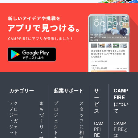
認くだ
掲載 [掲
り取り
さい。
載方法]
できれ
支援
ば幸い
時、必
です。
ず備考
■ ログ
欄に掲
露出 以
載ご希
下の場
望の企
面でロ
業名を
ゴまた
ご記入
は企業
くださ
名を掲
い。 [注
載いた
意事項]
します
ロゴや
・ 2025
バナー
年公式
などの
大会T
画像の
シャツ
受け渡
（※本ク
カテゴリー
起案サポート
サ
CAMP
しにつ
ラウド
ー
FIRE
いて
ファン
は、支
ディン
テク
ま
プ
ス
ビ
につい
援後に
グ用の
ノロ
ち
ロ
タ
ス
て
お送り
Volcano
ジー
づ
ジ
ッ
する
Cupオ
・ガ
く
ェ
フ
メール
リジナ
CAM
CAMP
ジェ
り
ク
に
をご確
ルTシャ
PFI
FIREと
ット
・
ト
相
認くだ
ツとは
RE
は
さい。
異なり
地
を
談