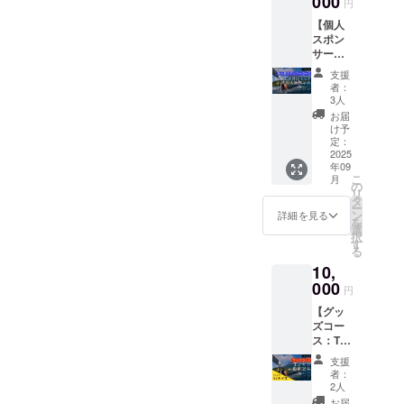
000
②]参考
②]参考
円
参加券
時間 ・
までに
までに
【個人
（温泉
[開催場
現時点
現時点
スポン
付き）
所]: 霧
でのご
でのご
サー
2025年
島市民
希望の
希望の
コー
9月23日
国分総
サイズ
サイズ
支援
ス：
に開催
合プー
と生地
者：
と生地
Volcano
される
ル ※ フ
3人
色を記
色を記
Cup共
フリー
リーダ
載いた
お届
載いた
用大漁
ダイビ
イビン
け予
だける
だける
旗記
ング国
定：
グに必
と助か
と助か
名】
2025
際大会
要な機
りま
りま
年09
■
のク
材はこ
す。※こ
す。※こ
こ
月
Volcano
ロージ
の
ちらで
の時点
の時点
リ
Cup共
ング
タ
ご用意
では注
では注
ー
用大漁
パー
ン
いたし
詳細を見る
文サイ
文サイ
を
旗に記
ティー
選
ます。
ズ・生
ズ・生
択
名 支援
にご招
す
※ 御支
地色は
地色は
る
者様ご
待しま
援後最
確定さ
確定さ
10,
指定の
す。 ・
短1週間
れない
れない
名前・
000
日程：
から来
ためご
円
ためご
ニック
2025年
年2026
安心く
安心く
【グッ
ネーム
9月23日
年9月ま
ださ
ださ
ズコー
を
（火）※
で開催
い。
い。
ス：T
Volcano
祝日
可能で
■ 動画
■ お礼
シャツ
Cup共
16:30
す。 ※
記名 ・
支援
メール
x 動画
用大漁
受付開
日程や
者：
Volcano
・ 記載
記名
旗に記
始
2人
具体的
Cupの
いただ
※XLサ
名しま
17:00
な体験
お届