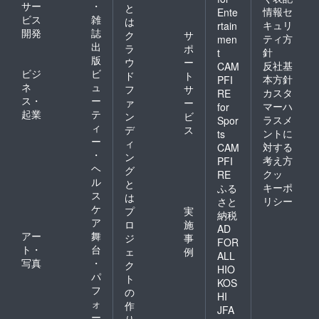
サー
・
と
事業が
存続す
情報セ
Ente
ビス
雑
存続す
る限り
は
キュリ
rtain
る限り
掲載 [掲
開発
誌
ク
サ
ティ方
men
掲載 [掲
載方法]
出
ラ
ポ
針
t
載方法]
支援
版
ウ
ー
反社基
CAM
支援
時、必
ビジ
ビ
ド
ト
時、必
ず備考
本方針
PFI
ネ
ュ
フ
サ
ず備考
欄に掲
カスタ
RE
ス・
ー
欄に掲
載ご希
ァ
ー
マーハ
for
載ご希
望の企
起業
テ
ン
ビ
ラスメ
Spor
望の企
業名を
ィ
デ
ス
ントに
ts
業名を
ご記入
ー
ィ
ご記入
くださ
対する
CAM
・
ン
くださ
い。 [注
考え方
PFI
ヘ
い。 [注
意事項]
グ
クッ
RE
意事項]
ロゴや
ル
と
キーポ
ふる
ロゴや
バナー
ス
は
リシー
さと
バナー
などの
ケ
プ
実
などの
画像の
納税
ア
ロ
施
画像の
受け渡
AD
アー
舞
受け渡
しにつ
ジ
事
FOR
しにつ
いて
ト・
台
ェ
例
ALL
いて
は、支
写真
・
ク
HIO
は、支
援後に
パ
ト
KOS
援後に
お送り
フ
の
お送り
する
HI
ォ
作
する
メール
JFA
ー
メール
をご確
り