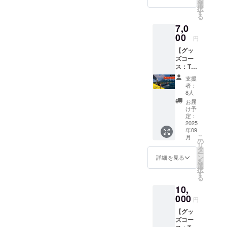
を
の方々の理
んがデ
にご招
選
択
ザイ
待しま
す
解と支えが
る
ン！ ・
す。 ・
欠かせませ
7,0
サイ
日程：
ズ：S・
00
ん。鹿児島
2025年
円
M・L・
9月23日
には、漁協
【グッ
XXXL
16:30
や港の関係
ズコー
・素
受付開
ス：T
材：綿
始
者をはじ
シャ
100%
17:00
支援
め、地元の
ツ・XL
[注意事
開始 ・
者：
サイズ
事業者や住
項①]デ
場所：
8人
対
ザイン
桜島
お届
民の方々な
応！）
と色が
シーサ
け予
ど、私たち
】
確定し
定：
イドホ
※【グッ
2025
次第
の活動を理
テル
年09
ズコー
メール
（鹿児
解し、温か
こ
月
ス：T
にてお
の
島市古
リ
く応援して
シャ
知らせ
タ
里町
ー
ツ】の
いたし
ン
1078-
詳細を見る
くれる人た
を
XLサイ
ます。
選
63） ・
択
ちがたくさ
ズを対
その際
す
桜島
る
応した
んいます。
にご希
シーサ
10,
ものに
望の生
イドホ
なりま
000
地色と
テルの
円
そうした地
す！
サイズ
温泉付
【グッ
XL
をご返
域の皆さん
き！ ・
ズコー
サイズ
信くだ
支援者
の力強い後