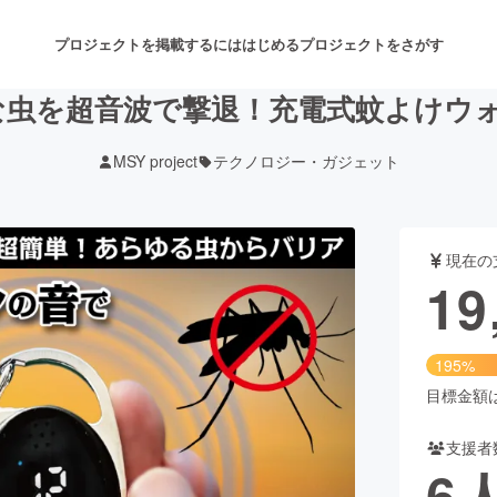
プロジェクトを掲載するには
はじめる
プロジェクトをさがす
な虫を超音波で撃退！充電式蚊よけ
MSY project
テクノロジー・ガジェット
注目のリターン
注目の新着プロジェクト
募集終了が近いプロジェクト
も
現在の
音楽
舞台・パフォーマンス
19
ゲーム・サービス開発
フード・飲食店
195%
書籍・雑誌出版
アニメ・漫画
目標金額は1
支援者
チャレンジ
ビューティー・ヘルスケ
6