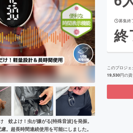
募集終
CAMPFIRE for Social Good
CAMPFIRE Creation
終
CAMPFIREふるさと納税
machi-ya
コミュニティ
このプロジェ
19,530
円の資
け 蚊よけ！虫が嫌がる[特殊音波]を発振。
配慮。超長時間連続使用を可能にしました。