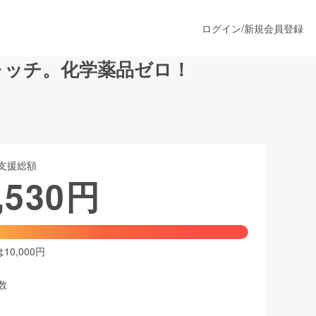
ログイン
/
新規会員登録
ウォッチ。化学薬品ゼロ！
うすぐ公開されます
支援総額
プロダクト
,530
円
ファッション
スポーツ
0,000円
数
ア
ソーシャルグッド
人