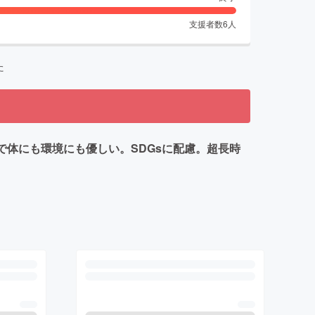
支援者数
6
人
た
で体にも環境にも優しい。SDGsに配慮。超長時