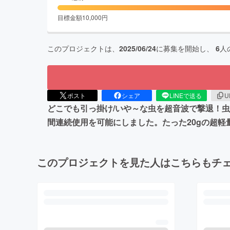
目標金額
10,000
円
このプロジェクトは、
2025/06/24
に募集を開始し、
6
人
ポスト
シェア
LINEで送る
U
どこでも引っ掛け/いや～な虫を超音波で撃退！虫
間連続使用を可能にしました。たった20gの超
このプロジェクトを見た人はこちらもチ