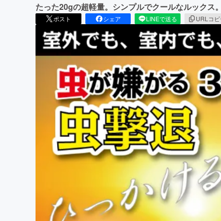
たった20gの超軽量。シンプルでクールなルックス
ポスト
シェア
LINEで送る
URLコ