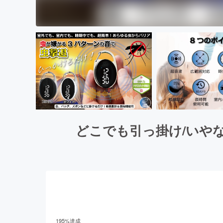
どこでも引っ掛け/いや
195
%達成