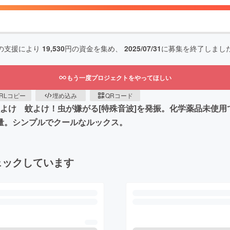
の支援により
19,530
円の資金を集め、
2025/07/31
に募集を終了しまし
もう一度プロジェクトをやってほしい
RLコピー
埋め込み
QRコード
よけ 蚊よけ！虫が嫌がる[特殊音波]を発振。化学薬品未使用
軽量。シンプルでクールなルックス。
ェックしています