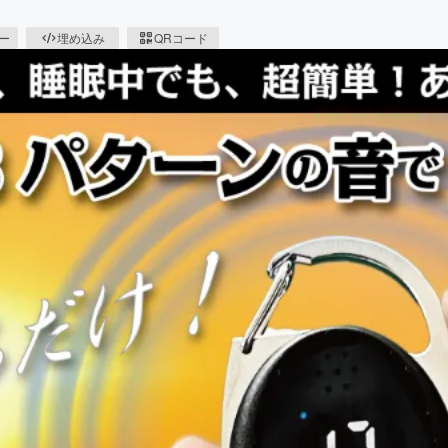
。
ピー
埋め込み
QRコード