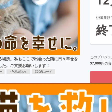
募集終
CAMPFIRE for Social Good
CAMPFIRE Creation
終
CAMPFIREふるさと納税
machi-ya
コミュニティ
このプロジェ
る場所。私もここで出会った猫に日々幸せを
37,000
円の資
した。ご支援お願いします！
ピー
埋め込み
QRコード