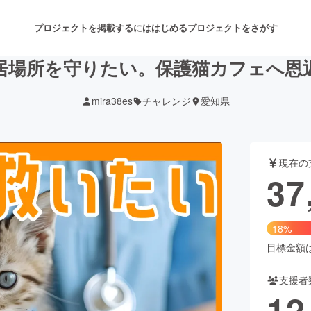
プロジェクトを掲載するには
はじめる
プロジェクトをさがす
居場所を守りたい。保護猫カフェへ恩
mira38es
チャレンジ
愛知県
注目のリターン
注目の新着プロジェクト
募集終了が近いプロジェクト
も
現在の
音楽
舞台・パフォーマンス
37
ゲーム・サービス開発
フード・飲食店
18%
書籍・雑誌出版
アニメ・漫画
目標金額は2
支援者
チャレンジ
ビューティー・ヘルスケ
12