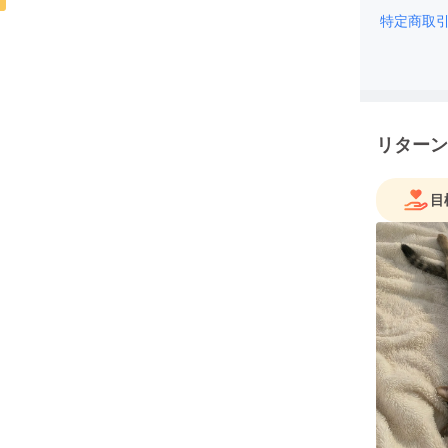
特定商取
リターン
目