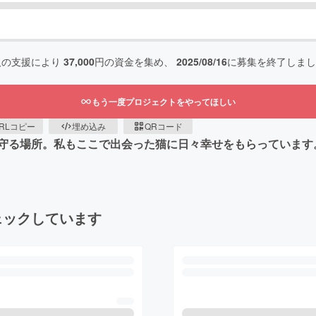
人の支援により
37,000
円の資金を集め、
2025/08/16
に募集を終了しまし
もう一度プロジェクトをやってほしい
RLコピー
埋め込み
QRコード
守る場所。私もここで出会った猫に日々幸せをもらっています
ェックしています