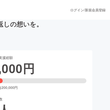
ログイン
/
新規会員登録
返しの想いを。
うすぐ公開されます
支援総額
プロダクト
,000
円
ファッション
スポーツ
00,000円
数
ア
ソーシャルグッド
人