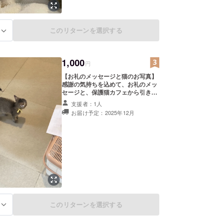
このリターンを選択する
る
1,000
円
【お礼のメッセージと猫のお写真】
感謝の気持ちを込めて、お礼のメッ
セージと、保護猫カフェから引き
取った元保護猫のうちの子の幸せに
支援者：1人
暮らす写真をお送りします。 このリ
お届け予定：2025年12月
ターンは2,000円のリターンと同じ
内容になります。
このリターンを選択する
る