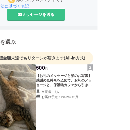
引法に基づく表記
メッセージを送る
を選ぶ
標金額未達でもリターンが届きます
(All-in方式)
500
円
【お礼のメッセージと猫のお写真】
感謝の気持ちを込めて、お礼のメッ
セージと、保護猫カフェから引き
取った元保護猫のうちの子の幸せに
支援者：4人
暮らす写真をお送りします。 このリ
お届け予定：2025年12月
ターンは1,000円、2,000円のリター
ンと同じ内容になります。