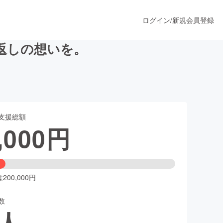
ログイン
/
新規会員登録
返しの想いを。
うすぐ公開されます
支援総額
プロダクト
,000
円
ファッション
スポーツ
00,000円
数
ア
ソーシャルグッド
人