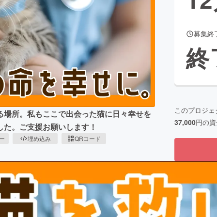
募集終
CAMPFIRE for Social Good
CAMPFIRE Creation
終
CAMPFIREふるさと納税
machi-ya
コミュニティ
このプロジェ
る場所。私もここで出会った猫に日々幸せを
37,000
円の資
した。ご支援お願いします！
ピー
埋め込み
QRコード