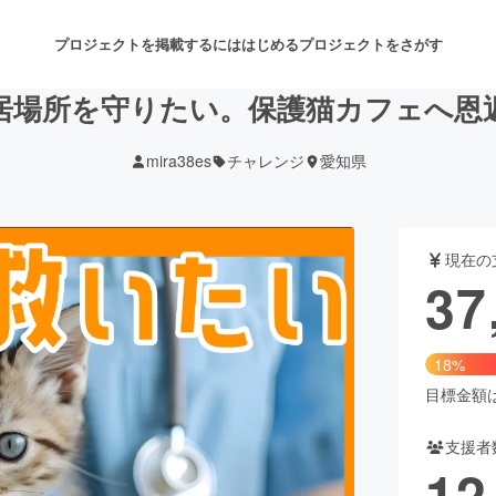
プロジェクトを掲載するには
はじめる
プロジェクトをさがす
居場所を守りたい。保護猫カフェへ恩
mira38es
チャレンジ
愛知県
注目のリターン
注目の新着プロジェクト
募集終了が近いプロジェクト
も
現在の
音楽
舞台・パフォーマンス
37
ゲーム・サービス開発
フード・飲食店
18%
書籍・雑誌出版
アニメ・漫画
目標金額は2
支援者
チャレンジ
ビューティー・ヘルスケ
12