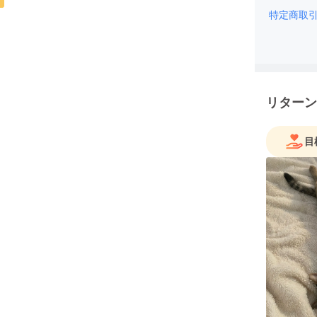
特定商取
リターン
目