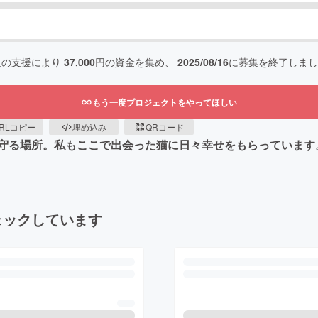
人の支援により
37,000
円の資金を集め、
2025/08/16
に募集を終了しまし
もう一度プロジェクトをやってほしい
RLコピー
埋め込み
QRコード
守る場所。私もここで出会った猫に日々幸せをもらっています
ェックしています