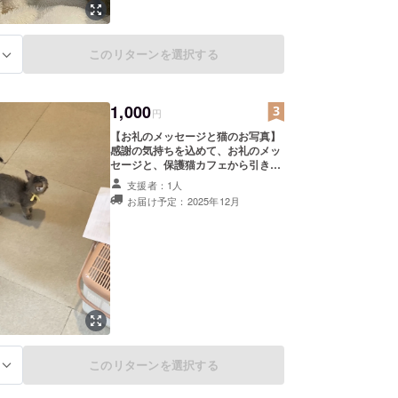
このリターンを選択する
る
1,000
円
【お礼のメッセージと猫のお写真】
感謝の気持ちを込めて、お礼のメッ
セージと、保護猫カフェから引き
取った元保護猫のうちの子の幸せに
支援者：1人
暮らす写真をお送りします。 このリ
お届け予定：2025年12月
ターンは2,000円のリターンと同じ
内容になります。
このリターンを選択する
る