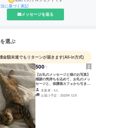
引法に基づく表記
メッセージを送る
を選ぶ
標金額未達でもリターンが届きます
(All-in方式)
500
円
【お礼のメッセージと猫のお写真】
感謝の気持ちを込めて、お礼のメッ
セージと、保護猫カフェから引き
取った元保護猫のうちの子の幸せに
支援者：4人
暮らす写真をお送りします。 このリ
お届け予定：2025年12月
ターンは1,000円、2,000円のリター
ンと同じ内容になります。