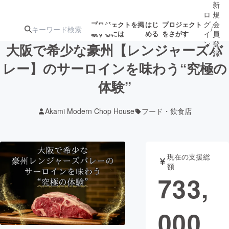
新
ロ
規
グ
会
プロジェクトを掲
はじ
プロジェクト
/
載するには
める
をさがす
イ
員
ン
登
大阪で希少な豪州【レンジャーズバ
録
レー】のサーロインを味わう“究極の
体験”
人気のプロ
注目のリ
注目の新着プロ
募集終了が近いプ
もうすぐ公開
ジェクト
ターン
ジェクト
ロジェクト
されます
Akami Modern Chop House
フード・飲食店
アート・写真
音楽
現在の支援総
テクノロジー・ガジェット
ゲーム・サ
額
733,
映像・映画
書籍・雑誌
000
ビジネス・起業
チャレンジ