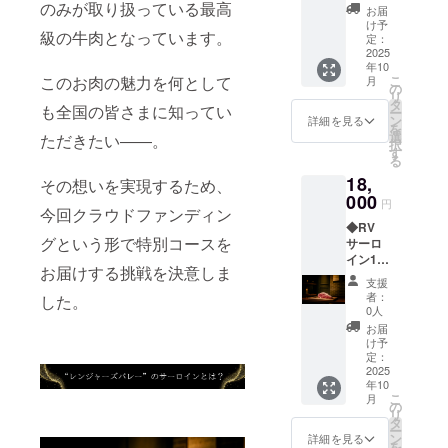
（有効
のみが取り扱っている最高
お届
期限：
け予
級の牛肉となっています。
2025年
定：
9月1日
2025
年10
から
こ
このお肉の魅力を何として
月
2025年
の
リ
11月30
タ
も全国の皆さまに知ってい
ー
日） RV
ン
詳細を見る
を
サーロ
選
ただきたい――。
択
イン300
す
る
ｇ・テ
18,
ンダー
その想いを実現するため、
200ｇ・
000
円
今回クラウドファンディン
ラム
◆RV
ラック
グという形で特別コースを
サーロ
500ｇ
イン1kg
お届けする挑戦を決意しま
リター
支援
ン3,000
者：
した。
円お食
0人
事券
お届
（有効
け予
期限：
定：
2025年
2025
年10
9月1日
こ
月
から
の
リ
2025年
タ
ー
11月30
ン
詳細を見る
を