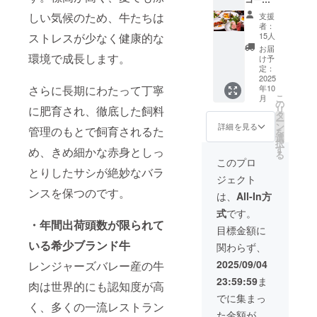
コース
Ｂ（2名
しい気候のため、牛たちは
支援
様） リ
者：
ターン
15人
ストレスが少なく健康的な
3,000円
お届
お食事
環境で成長します。
け予
券（有
定：
効期
2025
年10
さらに長期にわたって丁寧
限：
こ
月
2025年
の
リ
に肥育され、徹底した飼料
9月1日
タ
ー
から
ン
詳細を見る
管理のもとで飼育されるた
を
2025年
選
択
11月30
す
め、きめ細かな赤身としっ
る
日） RV
このプロ
サーロ
とりしたサシが絶妙なバラ
ジェクト
イン150
ンスを保つのです。
ｇとラ
は、
All-In方
ムラッ
式
です。
ク約160
・年間出荷頭数が限られて
ｇをメ
目標金額に
インに
いる希少ブランド牛
関わらず、
した
コース
2025/09/04
レンジャーズバレー産の牛
23:59:59
ま
肉は世界的にも認知度が高
でに集まっ
く、多くの一流レストラン
た金額が