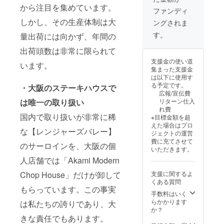
から注目を集めています。
ファンディ
しかし、その生産体制は大
ングされま
す。
量出荷には向かず、年間の
出荷頭数は非常に限られて
支援金の使い道
います。
集まった支援金
は以下に使用す
る予定です。
・大阪のステーキハウスで
広報/宣伝費
リターン仕入
は唯一の取り扱い
れ費
国内で取り扱いが非常に稀
※目標金額を超
えた場合はプロ
な【レンジャーズバレー】
ジェクトの運営
費に充てさせて
のサーロインを、大阪の個
いただきます。
人店舗では「Akami Modern
支援に関するよ
Chop House」だけが卸して
くある質問
もらっています。この事実
手数料はいく
らかかります
は私たちの誇りであり、大
か？
きな責任でもあります。