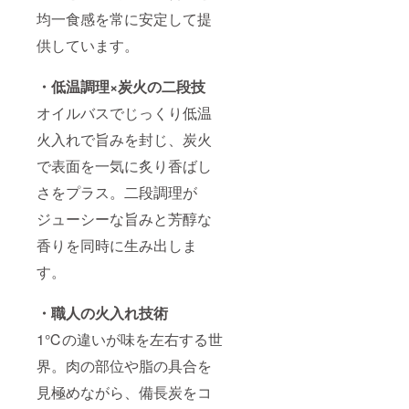
均一食感を常に安定して提
供しています。
・低温調理×炭火の二段技
オイルバスでじっくり低温
火入れで旨みを封じ、炭火
で表面を一気に炙り香ばし
さをプラス。二段調理が
ジューシーな旨みと芳醇な
香りを同時に生み出しま
す。
・職人の火入れ技術
1℃の違いが味を左右する世
界。肉の部位や脂の具合を
見極めながら、備長炭をコ