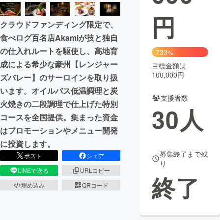
円
まちづくり・地域活性化
クラウドファンディング限定で、
食べログ百名店Akamiが技と独自
CAMPFIRE for Social Good
CAMPFIRE Creation
の仕入れルートを駆使し、高地育
733%
CAMPFIREふるさと納税
machi-ya
コミュニティ
成による希少な豪州【レンジャー
目標金額は
100,000円
ズバレー】のサーロインを取り扱
います。オイルバス低温調理と炭
支援者数
火焼きの二段調理で仕上げた特別
30
人
コースを全国提供。集まった資金
はプロモーションやメニュー開発
に投資します。
募集終了まで残
ポスト
シェア
り
LINEで送る
URLコピー
終了
埋め込み
QRコード