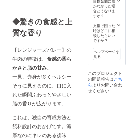
目標金額に届
かなかった場
合どうなりま
すか？
◆驚きの食感と上
支援で困った
質な香り
時はどこに相
談したらいい
ですか？
【レンジャーズバレー】の
ヘルプページを
見る
牛肉の特徴は、
食感の柔ら
かさと脂の甘み
。
このプロジェクト
一見、赤身が多くヘルシー
の問題報告は
こち
ら
よりお問い合わ
そうに見えるのに、口に入
せください
れた瞬間ふわっとやさしい
脂の香りが広がります。
これは、独自の育成方法と
飼料設計のおかげです。濃
厚なのにキレのある後味