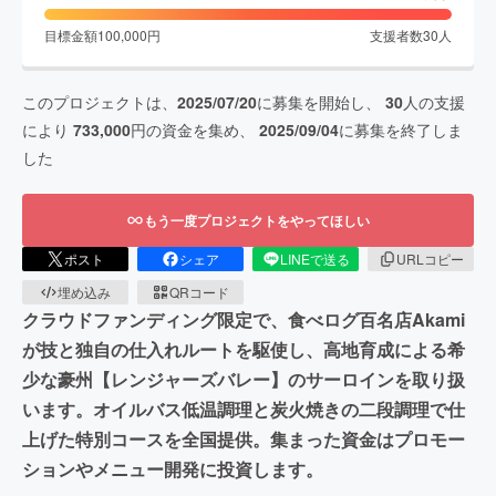
目標金額
100,000
円
支援者数
30
人
このプロジェクトは、
2025/07/20
に募集を開始し、
30
人の支援
により
733,000
円の資金を集め、
2025/09/04
に募集を終了しま
した
もう一度プロジェクトをやってほしい
ポスト
シェア
LINEで送る
URLコピー
埋め込み
QRコード
クラウドファンディング限定で、食べログ百名店Akami
が技と独自の仕入れルートを駆使し、高地育成による希
少な豪州【レンジャーズバレー】のサーロインを取り扱
います。オイルバス低温調理と炭火焼きの二段調理で仕
上げた特別コースを全国提供。集まった資金はプロモー
ションやメニュー開発に投資します。