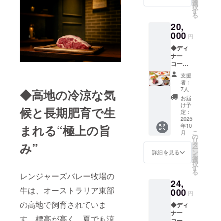
日）
選
択
す
る
20,
000
円
◆ディ
ナー
コース
Ａ（2名
支援
様） リ
者：
ターン
7人
◆高地の冷涼な気
3,000円
お届
お食事
け予
候と長期肥育で生
券（有
定：
効期
2025
年10
まれる“極上の旨
限：
こ
月
2025年
の
リ
9月1日
タ
み”
ー
から
ン
詳細を見る
を
2025年
選
択
11月30
す
る
日） RV
レンジャーズバレー牧場の
24,
サーロ
牛は、オーストラリア東部
イン200
000
円
ｇをメ
の高地で飼育されていま
◆ディ
インに
ナー
した
す。標高が高く、夏でも涼
コース