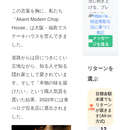
念に焼き上
げる、プレ
この言葉を胸に、私たち
ミアムなス
https://aka-mi.com/
「Akami Modern Chop
テーキハウ
特定商取引
ス。緑豊か
法に基づく
House」は大阪・福島でス
表記
なニュー
テーキハウスを営んできま
メッセー
ジーランド
ジを送る
した。
で完全放牧
されたシル
道路からは目につきにくい
バーファー
ンファーム
立地ながら、知る人ぞ知る
リターンを
で育てられ
隠れ家として愛されていま
た 牧草牛を
選ぶ
す。そして「本物の味を届
はじめ、肉
質にこだ
けたい」という職人気質を
目標金額
わったス
未達でも
貫いた結果、2022年には食
テーキは食
リターン
べログ百名店に選出されま
通をもうな
が届きま
す
(All-in
らせる。洗
した。
方式)
練された雰
12,
囲気のなか