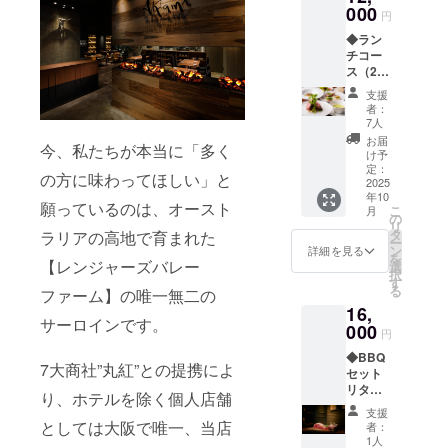
000
でくつろぎ
円
のひととき
◆ラン
チコー
が楽しめ
ス（2名
様） リ
支援
ターン
者：
3,000円
7人
お食事
お届
今、私たちが本当に「多く
券（有
け予
効期
定：
の方に味わってほしい」と
限：
2025
年10
2025年
願っているのは、オースト
こ
月
9月1日
の
リ
から
タ
ラリアの高地で育まれた
ー
2025年
ン
詳細を見る
を
11月30
【レンジャーズバレー
選
択
日） RV
す
る
ファーム】の唯一無二の
サーロ
16,
イン200
サーロインです。
ｇをメ
000
円
インに
◆BBQ
した
7大商社”丸紅”との提携によ
セット
コース
リター
り、ホテルを除く個人店舗
ン3,000
支援
円お食
としては大阪で唯一、当店
者：
事券
1人