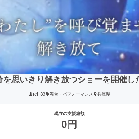
分を思いきり解き放つショーを開催し
rei_33
舞台・パフォーマンス
兵庫県
現在の支援総額
0
円