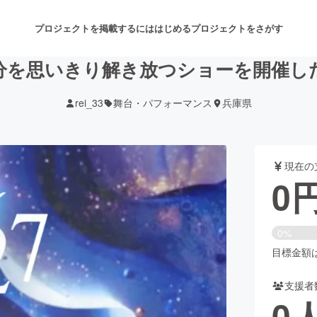
プロジェクトを掲載するには
はじめる
プロジェクトをさがす
分を思いきり解き放つショーを開催し
rei_33
舞台・パフォーマンス
兵庫県
注目のリターン
注目の新着プロジェクト
募集終了が近いプロジェクト
も
現在の
音楽
舞台・パフォーマンス
0
ゲーム・サービス開発
フード・飲食店
0%
書籍・雑誌出版
アニメ・漫画
目標金額は4
支援者
チャレンジ
ビューティー・ヘルスケ
0