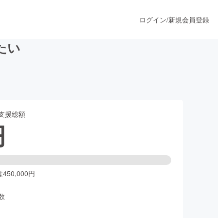
ログイン
/
新規会員登録
たい
うすぐ公開されます
支援総額
プロダクト
円
ファッション
スポーツ
50,000円
数
ア
ソーシャルグッド
人