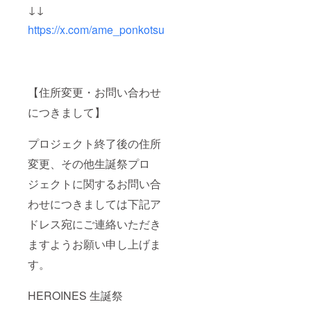
はでき
後、リ
させて
↓↓
かねま
ターン
いただ
https://x.com/ame_ponkotsu
すこと
品と併
きま
ご了承
せて発
す。 ④
くださ
送いた
スタン
い。
しま
ドフラ
す。 ※
ワー(名
スタン
前掲載 )
【住所変更・お問い合わせ
ドフラ
当日会
ワー前
場にあ
につきまして】
ボード
るスタ
のお持
ンドフ
ち帰り
ラワー
プロジェクト終了後の住所
不可 ※7
前ボー
文字以
ドへ生
変更、その他生誕祭プロ
上のお
誕祭ご
ジェクトに関するお問い合
名前・
支援者
特殊文
様とし
わせにつきましては下記ア
字・記
て備考
号は使
欄に記
ドレス宛にご連絡いただき
用でき
載され
ませ
たお名
ますようお願い申し上げま
ん。使
前を掲
用され
載させ
す。
た場合
ていた
ご希望
だきま
HEROINES 生誕祭
のお名
す。 ⑤
前での
クラウ