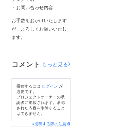
の装飾
された
・お問い合わせ内容
はでき
お名前
かねま
がデザ
すこと
インさ
お手数をおかけいたします
ご了承
れたオ
くださ
リジナ
が、よろしくお願いいたし
い。 ※
ルネー
楽屋花
ムアク
ます。
のお名
キーを
前プ
作成さ
レート
せてい
のお渡
ただき
しは会
ます。
コメント
場のみ
開催
もっと見る
で行っ
後、リ
てお
ターン
り、郵
品と併
送はい
せて発
たしか
送いた
投稿するには
ログイン
が
ねま
しま
必要です。
す。
す。 ※
プロジェクトオーナーの承
スタン
認後に掲載されます。承認
ドフラ
された内容を削除すること
ワー前
はできません。
ボード
のお持
ち帰り
※投稿する際の注意点
不可 ※7