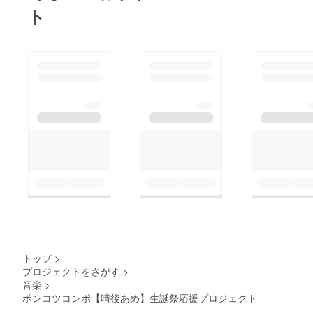
お名前
ト
は全て
統一で
お願い
してお
りま
す。 ※
複数ご
支援い
ただい
た場合
も旗類
が連な
る形で
の装飾
はでき
かねま
すこと
ご了承
くださ
い。 ※
単独ス
タンド
トップ
>
花ブー
プロジェクトをさがす
>
ケにつ
音楽
>
きまし
て会場
ポンコツコンポ【晴後あめ】生誕祭応援プロジェクト
でのお