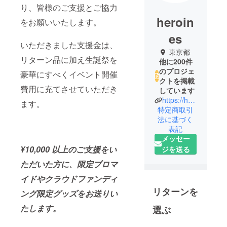
り、皆様のご支援とご協力
heroin
をお願いいたします。
es
いただきました支援金は、
東京都
リターン品に加え生誕祭を
他に200件
のプロジェ
豪華にすべくイベント開催
クトを掲載
費用に充てさせていただき
しています
https://heroines.jp/#/
ます。
特定商取引
法に基づく
表記
メッセー
¥10,000 以上のご支援をい
ジを送る
ただいた方に、限定ブロマ
イドやクラウドファンディ
リターンを
ング限定グッズをお送りい
たします。
選ぶ