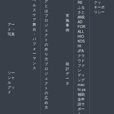
ヘ
グ
クッ
RE
ル
と
キーポ
ふる
ス
は
リシー
さと
ケ
プ
実
納税
ア
ロ
施
AD
アー
舞
ジ
事
FOR
ト・
台
ェ
例
ALL
写真
・
ク
HIO
パ
ト
KOS
フ
の
HI
ォ
作
JFA
ー
り
クラ
マ
方
ウド
ン
プ
統
ファ
ス
ロ
計
ン
ソー
ジ
デ
ディ
シャ
ェ
ー
ング
ル
ク
タ
mac
グッ
ト
hi-ya
ド
の
補助
広
金申
め
請サ
方
ポー
ト