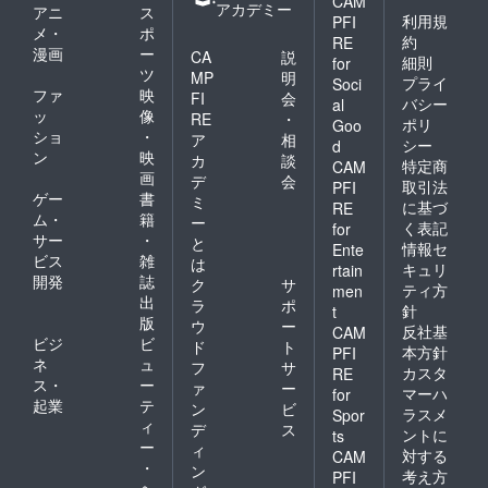
CAM
アカデミー
アニ
ス
利用規
PFI
メ・
ポ
約
RE
漫画
ー
CA
説
細則
for
ツ
MP
明
プライ
Soci
ファ
映
FI
会
バシー
al
ッ
像
RE
・
ポリ
Goo
ショ
・
ア
相
シー
d
ン
映
カ
談
特定商
CAM
画
デ
会
取引法
PFI
ゲー
書
ミ
に基づ
RE
ム・
籍
ー
く表記
for
サー
・
と
情報セ
Ente
ビス
雑
は
キュリ
rtain
開発
誌
ク
サ
ティ方
men
出
ラ
ポ
針
t
版
ウ
ー
反社基
CAM
ビジ
ビ
ド
ト
本方針
PFI
ネ
ュ
フ
サ
カスタ
RE
ス・
ー
ァ
ー
マーハ
for
起業
テ
ン
ビ
ラスメ
Spor
ィ
デ
ス
ントに
ts
ー
ィ
対する
CAM
・
ン
考え方
PFI