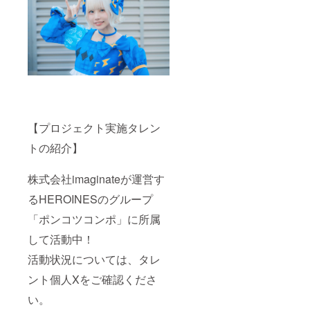
難しい
させて
旗を作
はでき
場合が
いただ
成いた
かねま
ござい
きま
しま
すこと
ますこ
す。 ⑤
す。 の
ご了承
と予め
生誕限
ぼり旗
くださ
ご了承
定オリ
には備
い。
くださ
ジナル
考欄に
い。 ※
ネーム
記載さ
リター
アク
れたお
ン品へ
キー 生
名前
記載さ
誕イラ
（ニッ
【プロジェクト実施タレン
せてい
ストと
クネー
ただく
備考欄
ム可・6
トの紹介】
お名前
に記載
文字以
は全て
された
内）を
統一で
お名前
印刷さ
株式会社imaginateが運営す
お願い
がデザ
せてい
してお
インさ
ただき
るHEROINESのグループ
りま
れたオ
ます。
す。 ※
リジナ
開催
「ポンコツコンポ」に所属
複数ご
ルネー
後、タ
して活動中！
支援い
ムアク
レント
ただい
キーを
直筆サ
活動状況については、タレ
た場合
作成さ
インを
も旗類
せてい
入れた
ント個人Xをご確認くださ
が連な
ただき
状態で
る形で
ます。
ご自宅
い。
の装飾
開催
へ発送