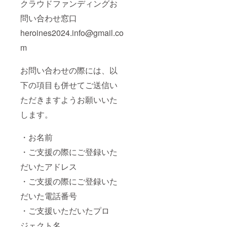
クラウドファンディングお
履行が
ドファ
難しい
ンディ
問い合わせ窓口
場合が
ング限
ござい
定ブロ
heroines2024.info@gmail.co
ますこ
マイド
と予め
開催
m
ご了承
後、タ
くださ
レント
お問い合わせの際には、以
い。 ※
直筆サ
リター
インを
下の項目も併せてご送信い
ン品へ
入れた
記載さ
状態で
ただきますようお願いいた
せてい
ご自宅
ただく
へ発送
します。
お名前
させて
は全て
いただ
統一で
きま
・お名前
お願い
す。 ⑥
してお
生誕限
・ご支援の際にご登録いた
りま
定オリ
だいたアドレス
す。 ※
ジナル
複数ご
ネーム
・ご支援の際にご登録いた
支援い
アク
ただい
キー 生
だいた電話番号
た場合
誕イラ
も旗類
ストと
・ご支援いただいたプロ
が連な
備考欄
る形で
に記載
ジェクト名