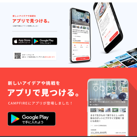
渡しの
みとさ
せてい
ただい
てお
り、郵
送致し
かねま
すこと
予めご
了承く
ださ
い。 ※
単独ス
タンド
花ソロ
チェキ
につき
まして
破損・
折れ曲
がり防
止のた
め便を
分け、
投函で
のお届
けを予