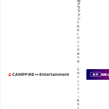
ク
ラ
フ
ァ
ン
手
数
料
0
円
か
ら
実
施
可
能
。
企
画
掲載
無料
か
ら
リ
タ
ー
ン
配
送
ま