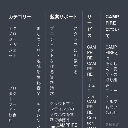
定して
おりま
す。
カテゴリー
起案サポート
サ
CAMP
ー
FIRE
テク
ま
プ
ス
ビ
につい
ノロ
ち
ロ
タ
ス
て
ジー
づ
ジ
ッ
・ガ
く
ェ
フ
CAM
CAMP
ジェ
り
ク
に
PFI
FIREと
ット
・
ト
相
RE
は
地
を
談
CAM
あんし
域
作
す
PFI
ん・安
活
る
る
RE
全への
性
資
コ
取り組
化
料
ミュ
み
プロ
音
請
ニ
ニュー
ダク
楽
求
ティ
ス
ト
CAM
ヘルプ
クラウドファ
フー
チ
PFI
お問い
ンディングの
ド・
ャ
RE
合わせ
ノウハウを無
飲食
レ
Crea
料で学ぼう
店
ン
tion
各種規定
CAMPFIRE
ジ