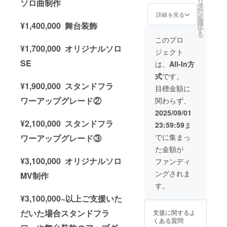
ソロ曲制作
リ
載させ
れたプ
された
いただ
タ
ー
ていた
レート
お名前
きま
ン
詳細を見る
を
だきま
をお持
（ニッ
す。 ④
選
¥1,400,000 舞台装飾
択
す。 備
ち帰り
クネー
生誕限
す
る
考欄に
希望の
ム可・6
定オリ
このプロ
記載さ
方はス
文字以
ジナル
¥1,700,000 オリジナルソロ
ジェクト
れたお
タッフ
内）を
ネーム
名前を
までお
印刷し
SE
アク
は、
All-In方
掲載さ
声がけ
たプ
キー 生
式
です。
せてい
くださ
レート
誕イラ
¥1,900,000 スタンドフラ
ただき
い。 ②
を付け
ストと
目標金額に
ます。
のぼり
させて
備考欄
ワーアップグレード②
関わらず、
③クラ
旗 当日
いただ
に記載
ウド
の装飾
きま
された
2025/09/01
ファン
に使用
す。当
お名前
¥2,100,000 スタンドフラ
23:59:59
ま
ディン
する、
日単独
がデザ
グ限定
のぼり
スタン
インさ
でに集まっ
ワーアップグレード③
ブロマ
旗を作
ド花と
れたオ
た金額が
イド 開
成いた
同じ花
リジナ
催後、
しま
材を使
ルネー
¥3,100,000 オリジナルソロ
ファンディ
タレン
す。 の
用した
ムアク
ングされま
MV制作
ト直筆
ぼり旗
ブーケ
キーを
サイン
には備
をお持
作成さ
す。
を入れ
考欄に
ち帰り
せてい
¥3,100,000~以上ご支援いた
た状態
記載さ
いただ
ただき
でご自
れたお
けま
ます。
だいた場合スタンドフラ
支援に関するよ
宅へ発
名前
す。 後
開催
くある質問
送させ
（ニッ
日、単
後、リ