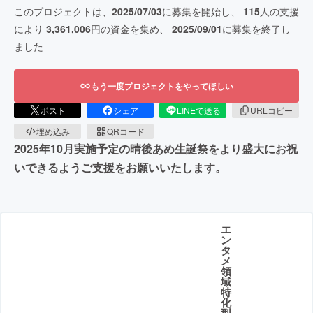
このプロジェクトは、
2025/07/03
に募集を開始し、
115
人の支援
により
3,361,006
円の資金を集め、
2025/09/01
に募集を終了し
ました
もう一度プロジェクトをやってほしい
ポスト
シェア
LINEで送る
URLコピー
埋め込み
QRコード
2025年10月実施予定の晴後あめ生誕祭をより盛大にお祝
いできるようご支援をお願いいたします。
エ
ン
タ
メ
領
域
特
化
型