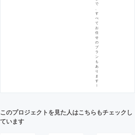
で
、
す
べ
て
お
任
せ
の
プ
ラ
ン
も
あ
り
ま
す
！
このプロジェクトを見た人はこちらもチェックし
ています