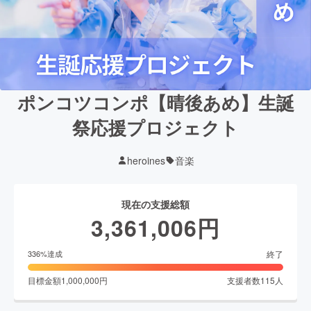
ポンコツコンポ【晴後あめ】生誕
祭応援プロジェクト
heroines
音楽
現在の支援総額
3,361,006
円
終了
336
%達成
目標金額
1,000,000
円
支援者数
115
人