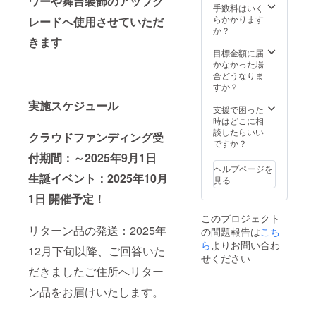
ワーや舞台装飾のアップグ
ていた
クネー
独スタ
ターン
手数料はいく
だきま
ム可・6
ンド花
品と併
らかかります
レードへ使用させていただ
す。 ④
文字以
の前で
せて発
か？
生誕限
内）を
撮影し
きます
送いた
定オリ
印刷さ
たソロ
しま
目標金額に届
ジナル
せてい
チェキ
す。 ※
かなかった場
ネーム
ただき
を郵送
スタン
合どうなりま
アク
ます。
いたし
ドフラ
すか？
キー 生
開催
ます。
ワー前
実施スケジュール
誕イラ
後、タ
②集合
ボード
支援で困った
ストと
レント
写真SP
のお持
時はどこに相
備考欄
直筆サ
クレ
ち帰り
談したらいい
クラウドファンディング受
に記載
インを
ジット
不可 ※7
ですか？
された
入れた
公式
文字以
付期間：～2025年9月1日
お名前
状態で
SNS掲
上のお
ヘルプページを
がデザ
ご自宅
載に使
生誕イベント：2025年10月
名前・
見る
インさ
へ発送
用する
特殊文
1日 開催予定！
れたオ
させて
生誕祭
字・記
リジナ
いただ
の集合
号は使
このプロジェクト
ルネー
きま
写真
用でき
リターン品の発送：2025年
の問題報告は
こち
ムアク
す。 ③
に、特
ませ
キーを
スタン
別支援
ら
よりお問い合わ
ん。使
12月下旬以降、ご回答いた
作成さ
ドフラ
者枠と
用され
せください
せてい
ワー(名
してお
た場合
だきましたご住所へリター
ただき
前掲載 )
名前を
ご希望
ます。
当日会
記載さ
のお名
ン品をお届けいたします。
開催
場にあ
せてい
前での
後、リ
るスタ
ただき
履行が