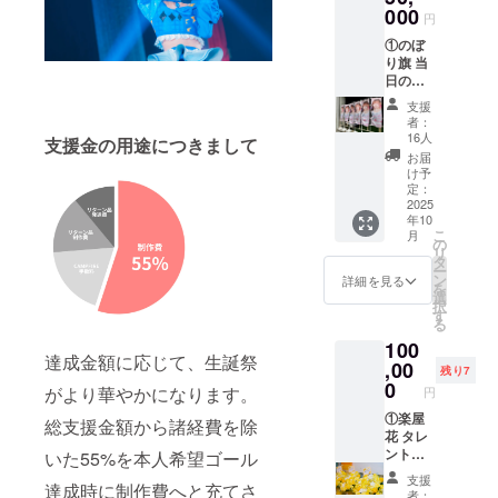
内）を
000
円
印刷さ
①のぼ
せてい
り旗 当
ただき
日の装
ます。
飾に使
開催
支援
用す
後、タ
者：
る、の
レント
16人
支援金の用途につきまして
ぼり旗
直筆サ
お届
を作成
インを
け予
いたし
入れた
定：
ます。
2025
状態で
年10
のぼり
ご自宅
こ
月
旗には
へ発送
の
リ
備考欄
させて
タ
ー
に記載
いただ
ン
詳細を見る
を
された
きま
選
択
お名前
す。 ②
す
る
（ニッ
スタン
100
クネー
ドフラ
達成金額に応じて、生誕祭
ム可・6
,00
ワー(名
残り7
文字以
前掲載 )
0
がより華やかになります。
円
内）を
当日会
印刷さ
①楽屋
場にあ
総支援金額から諸経費を除
せてい
花 タレ
るスタ
ただき
ントが
いた55%を本人希望ゴール
ンドフ
ます。
使用す
ラワー
支援
達成時に制作費へと充てさ
開催
る楽屋
前ボー
者：