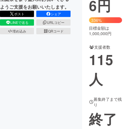
6
円
ようご支援をお願いいたします。
まちづくり・地域活性化
ポスト
シェア
336%
LINEで送る
URLコピー
目標金額は
CAMPFIRE for Social Good
CAMPFIRE Creation
埋め込み
QRコード
1,000,000円
CAMPFIREふるさと納税
machi-ya
コミュニティ
支援者数
115
人
募集終了まで残
り
終了