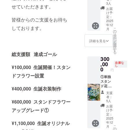
後、タ
にお花
ドへ生
3人
せていただきます。
レント
をお届
誕祭ご
お届
直筆サ
けいた
支援者
け予
インを
しま
様とし
定：
皆様からのご支援をお待ち
入れた
す。 お
2025
て記載
年12
状態で
花には
された
しております。
こ
月
ご自宅
備考欄
お名前
の
リ
へ発送
に記載
を掲載
タ
ー
させて
された
させて
ン
詳細を見る
を
いただ
お名前
いただ
選
択
きま
（ニッ
きま
す
る
総支援額 達成ゴール
す。 ②
クネー
す。 ③
300
スタン
ム可・6
クラウ
ドフラ
文字以
,00
ドファ
在庫な
し
¥100,000 生誕開催！スタン
ワー(名
内）を
ンディ
0
円
前掲載 )
印刷し
ング限
ドフラワー設置
当日会
たプ
①単独
定ブロ
場にあ
レート
スタン
マイド
るスタ
を付け
ド花 単
開催
¥400,000 生誕衣装制作
ンドフ
させて
独スタ
後、タ
支援
ラワー
いただ
ンド花
レント
者：
前ボー
きま
を会場
直筆サ
¥600,000 スタンドフラワー
5人
ドへ生
す。生
に設置
インを
お届
誕祭ご
誕イベ
致しま
アップグレード①
入れた
け予
支援者
ント当
す。 お
状態で
定：
様とし
日、お
花には
2025
ご自宅
¥1,100,000 生誕オリジナル
年12
てお名
名前の
備考欄
へ発送
こ
月
前を掲
記載さ
に記載
させて
の