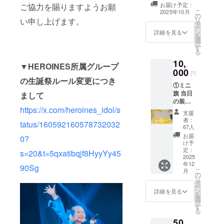
タンドフラワー
せん。 ※スタン
お届け予定：
ご協力を賜りますようお願
前ボードへ生誕
こ
ドフラワー前
2025年10月
の
祭ご支援者様と
リ
ボードのお持ち
い申し上げます。
タ
してお名前を掲
ー
帰り不可 ※7文字
ン
載させていただ
詳細を見る
を
以上のお名前・
選
きます。 備考欄
択
特殊文字・記号
す
に掲載希望のお
る
は使用できませ
名前（ニック
ん。使用された
10,
ネーム可・6文字
▼HEROINES所属グループ
場合ご希望のお
000
以内）をご記載
円
名前での履行が
の生誕祭ルール変更につき
ください。希望
難しい場合がご
①ミニ
のお名前がない
ざいますこと予
旗 当日
まして
場合は、空欄で
めご了承くださ
の装飾
も問題ございま
い。
https://x.com/heroines_idol/s
に使用
せん。 ※スタン
支援
するミ
ドフラワー前
者：
tatus/160592160578732032
ニ旗を
67人
ボードのお持ち
作成致
帰り不可 ※7文字
お届
0?
しま
け予
以上のお名前・
す。 ミ
定：
特殊文字・記号
s=20&t=5qxatibqjf8HyyYy45
ニ旗に
2025
は使用できませ
年12
は、備
90Sg
ん。使用された
こ
月
考欄に
の
場合ご希望のお
リ
記載の
タ
名前での履行が
ー
お名前
ン
詳細を見る
難しい場合がご
を
（ニッ
選
ざいますこと予
択
クネー
す
めご了承くださ
る
ム可・6
い。
50,
文字以