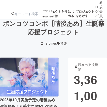
新
ロ
規
グ
会
プロジェクトを掲
はじ
プロジェクト
/
載するには
める
をさがす
イ
員
ン
登
ポンコツコンポ【晴後あめ】生誕祭
録
応援プロジェクト
人気のプロ
注目のリ
注目の新着プロ
募集終了が近いプ
もうすぐ公開
heroines
音楽
ジェクト
ターン
ジェクト
ロジェクト
されます
アート・写真
音楽
現在の支援総
額
3,36
テクノロジー・ガジェット
ゲーム・サ
1,00
映像・映画
書籍・雑誌
2025年10月実施予定の晴後あめ
ビジネス・起業
チャレンジ
生誕祭をより盛大にお祝いできる