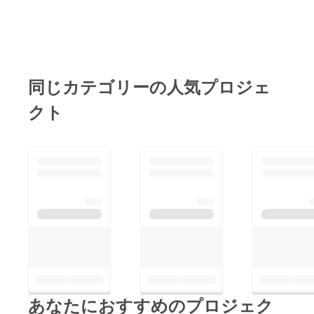
文字以
上のお
名前・
特殊文
字・記
号は使
用でき
同じカテゴリーの人気プロジェ
ませ
ん。使
クト
用され
た場合
ご希望
のお名
前での
履行が
難しい
場合が
ござい
ますこ
と予め
ご了承
くださ
い。 ※
リター
ン品へ
記載さ
せてい
あなたにおすすめのプロジェク
ただく