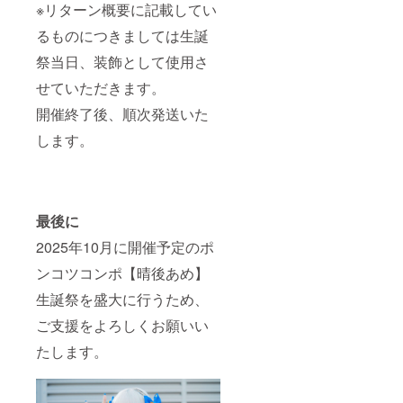
※リターン概要に記載してい
ターン
ンドフ
ます。
難しい
品と併
ラワー
また、
場合が
るものにつきましては生誕
せて発
前ボー
作成し
ござい
送いた
ドへ生
た集合
ますこ
祭当日、装飾として使用さ
しま
誕祭ご
写真の
と予め
す。 ※
支援者
データ
ご了承
せていただきます。
スタン
様とし
は公式
くださ
ドフラ
てお名
SNSで
い。 ※
開催終了後、順次発送いた
ワー前
前を掲
のアッ
リター
ボード
載させ
プロー
します。
ン品へ
のお持
ていた
ド後
記載さ
ち帰り
だきま
CAMPF
せてい
不可 ※7
す。 ④
IREの
ただく
文字以
クラウ
メッ
お名前
上のお
ドファ
セージ
は全て
最後に
名前・
ンディ
機能を
統一で
特殊文
ング限
利用し
お願い
2025年10月に開催予定のポ
字・記
定ブロ
て共有
してお
号は使
マイド
させて
りま
ンコツコンポ【晴後あめ】
用でき
開催
いただ
す。 ※
ませ
後、タ
きま
生誕祭を盛大に行うため、
複数ご
ん。使
レント
す。 ③
支援い
ご支援をよろしくお願いい
用され
直筆サ
のぼり
ただい
た場合
インを
旗 当日
た場合
たします。
ご希望
入れた
の装飾
も旗類
のお名
状態で
に使用
が連な
前での
ご自宅
する、
る形で
履行が
へ発送
のぼり
の装飾