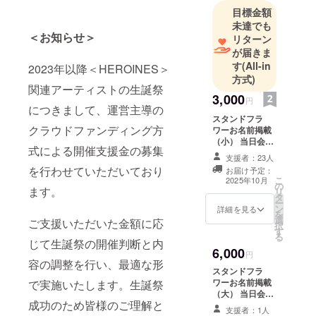
目標金額
未達でも
＜お知らせ＞
リターン
が届きま
す
(All-in
2023年以降＜HEROINES＞
方式)
関連アーティストの生誕祭
3,000
円
につきまして、運営主導の
スタンドフラ
クラウドファンディング方
ワーお名前掲載
（小） 当日会場
式による開催支援金の募集
に設置されるス
支援者：23人
タンドフラワー
を行わせていただいており
お届け予定：
前ボードへ生誕
こ
2025年10月
の
祭ご支援者様と
ます。
リ
タ
してお名前を掲
ー
ン
載させていただ
詳細を見る
を
選
きます。 備考欄
ご支援いただいた金額に応
択
す
に掲載希望のお
る
じて生誕祭の開催判断と内
名前（ニック
6,000
ネーム可・6文字
円
容の調整を行い、最適な形
以内）をご記載
スタンドフラ
ください。希望
ワーお名前掲載
で実施いたします。生誕祭
のお名前がない
（大） 当日会場
場合は、空欄で
成功のため皆様のご理解と
に設置されるス
も問題ございま
支援者：1人