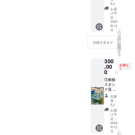
後、タ
にお花
ドへ生
3人
レント
をお届
誕祭ご
お届
直筆サ
けいた
支援者
け予
インを
しま
様とし
定：
入れた
す。 お
2025
て記載
年12
状態で
花には
された
こ
月
ご自宅
備考欄
お名前
の
リ
へ発送
に記載
を掲載
タ
ー
させて
された
させて
ン
詳細を見る
を
いただ
お名前
いただ
選
択
きま
（ニッ
きま
す
る
す。 ②
クネー
す。 ③
300
スタン
ム可・6
クラウ
ドフラ
文字以
,00
ドファ
在庫な
し
ワー(名
内）を
ンディ
0
円
前掲載 )
印刷し
ング限
当日会
たプ
①単独
定ブロ
場にあ
レート
スタン
マイド
るスタ
を付け
ド花 単
開催
ンドフ
させて
独スタ
後、タ
支援
ラワー
いただ
ンド花
レント
者：
前ボー
きま
を会場
直筆サ
5人
ドへ生
す。生
に設置
インを
お届
誕祭ご
誕イベ
致しま
入れた
け予
支援者
ント当
す。 お
状態で
定：
様とし
日、お
花には
2025
ご自宅
年12
てお名
名前の
備考欄
へ発送
こ
月
前を掲
記載さ
に記載
させて
の