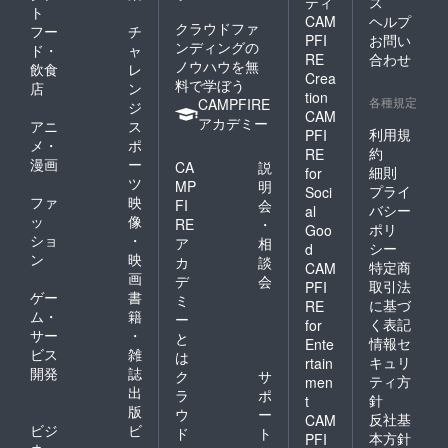
ティ
ス
はでき
後、リ
させて
ト
CAM
ヘルプ
かねま
ターン
いただ
クラウドファ
フー
チ
PFI
お問い
すこと
品と併
きま
ンディングの
ド・
ャ
ご了承
せて発
す。 ④
RE
合わせ
ノウハウを無
飲食
レ
くださ
送いた
スタン
Crea
料で学ぼう
店
ン
い。
しま
ドフラ
tion
各種規定
CAMPFIRE
す。 ※
ワー(名
ジ
CAM
スタン
前掲載 )
アカデミー
アニ
ス
利用規
PFI
ドフラ
当日会
メ・
ポ
ワー前
場にあ
約
RE
漫画
ー
CA
説
ボード
るスタ
細則
for
ツ
のお持
ンドフ
MP
明
プライ
Soci
ち帰り
ラワー
ファ
映
FI
会
バシー
al
不可 ※7
前ボー
ッ
像
RE
・
ポリ
Goo
文字以
ドへ生
ショ
・
ア
相
シー
上のお
誕祭ご
d
ン
映
カ
談
名前・
支援者
特定商
CAM
画
特殊文
様とし
デ
会
取引法
PFI
字・記
て備考
ゲー
書
ミ
に基づ
RE
号は使
欄に記
ム・
籍
ー
く表記
for
用でき
載され
サー
・
と
情報セ
Ente
ませ
たお名
ビス
雑
は
ん。使
前を掲
キュリ
rtain
開発
誌
ク
サ
用され
載させ
ティ方
men
出
た場合
ていた
ラ
ポ
針
t
ご希望
だきま
版
ウ
ー
反社基
CAM
のお名
す。 ⑤
ビジ
ビ
ド
ト
本方針
PFI
前での
クラウ