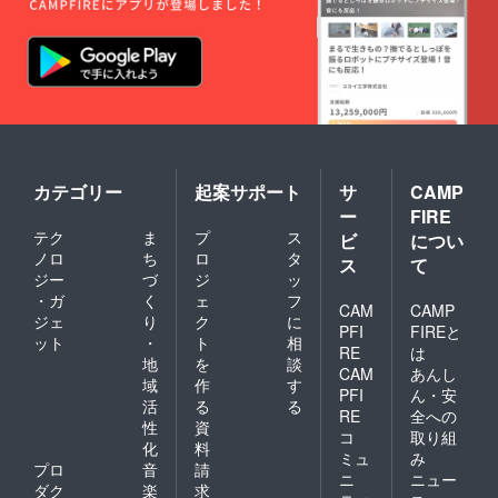
難しい
させて
旗を作
はでき
場合が
いただ
成いた
かねま
ござい
きま
しま
すこと
ますこ
す。 ⑤
す。 の
ご了承
と予め
生誕限
ぼり旗
くださ
ご了承
定オリ
には備
い。
くださ
ジナル
考欄に
い。 ※
ネーム
記載さ
リター
アク
れたお
ン品へ
キー 生
名前
記載さ
誕イラ
（ニッ
カテゴリー
起案サポート
サ
CAMP
せてい
ストと
クネー
ー
FIRE
ただく
備考欄
ム可・6
テク
ま
プ
ス
ビ
につい
お名前
に記載
文字以
ノロ
ち
ロ
タ
は全て
された
内）を
ス
て
統一で
お名前
印刷さ
ジー
づ
ジ
ッ
お願い
がデザ
せてい
・ガ
く
ェ
フ
CAM
CAMP
してお
インさ
ただき
ジェ
り
ク
に
りま
れたオ
ます。
PFI
FIREと
ット
・
ト
相
す。 ※
リジナ
開催
RE
は
地
を
談
複数ご
ルネー
後、タ
CAM
あんし
支援い
ムアク
レント
域
作
す
PFI
ん・安
ただい
キーを
直筆サ
活
る
る
RE
全への
た場合
作成さ
インを
性
資
も旗類
せてい
入れた
コ
取り組
化
料
が連な
ただき
状態で
ミュ
み
プロ
音
請
る形で
ます。
ご自宅
ニ
ニュー
の装飾
開催
へ発送
ダク
楽
求