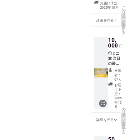
タンドフラワー
せん。 ※スタン
お届け予定：
前ボードへ生誕
こ
ドフラワー前
2025年10月
の
祭ご支援者様と
リ
ボードのお持ち
タ
してお名前を掲
ー
帰り不可 ※7文字
ン
載させていただ
詳細を見る
を
以上のお名前・
選
きます。 備考欄
択
特殊文字・記号
す
に掲載希望のお
る
は使用できませ
名前（ニック
ん。使用された
10,
ネーム可・6文字
場合ご希望のお
000
以内）をご記載
円
名前での履行が
ください。希望
難しい場合がご
①ミニ
のお名前がない
ざいますこと予
旗 当日
場合は、空欄で
めご了承くださ
の装飾
も問題ございま
い。
に使用
せん。 ※スタン
支援
するミ
ドフラワー前
者：
ニ旗を
67人
ボードのお持ち
作成致
帰り不可 ※7文字
お届
しま
け予
以上のお名前・
す。 ミ
定：
特殊文字・記号
ニ旗に
2025
は使用できませ
年12
は、備
ん。使用された
こ
月
考欄に
の
場合ご希望のお
リ
記載の
タ
名前での履行が
ー
お名前
ン
詳細を見る
難しい場合がご
を
（ニッ
選
ざいますこと予
択
クネー
す
めご了承くださ
る
ム可・6
い。
50,
文字以