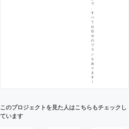
で
、
す
べ
て
お
任
せ
の
プ
ラ
ン
も
あ
り
ま
す
！
このプロジェクトを見た人はこちらもチェックし
ています