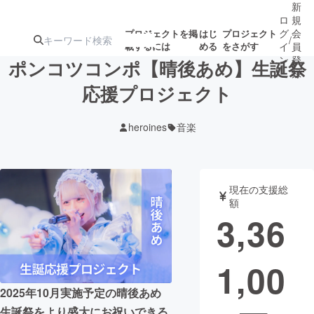
新
ロ
規
グ
会
プロジェクトを掲
はじ
プロジェクト
/
載するには
める
をさがす
イ
員
ン
登
ポンコツコンポ【晴後あめ】生誕祭
録
応援プロジェクト
人気のプロ
注目のリ
注目の新着プロ
募集終了が近いプ
もうすぐ公開
heroines
音楽
ジェクト
ターン
ジェクト
ロジェクト
されます
アート・写真
音楽
現在の支援総
額
3,36
テクノロジー・ガジェット
ゲーム・サ
1,00
映像・映画
書籍・雑誌
2025年10月実施予定の晴後あめ
ビジネス・起業
チャレンジ
生誕祭をより盛大にお祝いできる