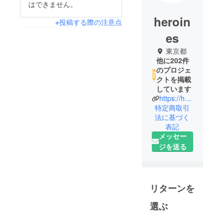
はできません。
heroin
※投稿する際の注意点
es
東京都
他に202件
のプロジェ
クトを掲載
しています
https://heroines.jp/#/
特定商取引
法に基づく
表記
メッセー
ジを送る
リターンを
選ぶ