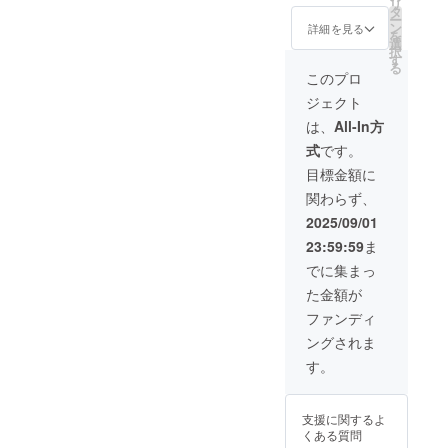
リ
載させ
れたプ
された
いただ
タ
ー
ていた
レート
お名前
きま
ン
詳細を見る
を
だきま
をお持
（ニッ
す。 ④
選
択
す。 備
ち帰り
クネー
生誕限
す
る
考欄に
希望の
ム可・6
定オリ
このプロ
記載さ
方はス
文字以
ジナル
ジェクト
れたお
タッフ
内）を
ネーム
名前を
までお
印刷し
アク
は、
All-In方
掲載さ
声がけ
たプ
キー 生
式
です。
せてい
くださ
レート
誕イラ
ただき
い。 ②
を付け
ストと
目標金額に
ます。
のぼり
させて
備考欄
関わらず、
③クラ
旗 当日
いただ
に記載
ウド
の装飾
きま
された
2025/09/01
ファン
に使用
す。当
お名前
23:59:59
ま
ディン
する、
日単独
がデザ
グ限定
のぼり
スタン
インさ
でに集まっ
ブロマ
旗を作
ド花と
れたオ
た金額が
イド 開
成いた
同じ花
リジナ
催後、
しま
材を使
ルネー
ファンディ
タレン
す。 の
用した
ムアク
ングされま
ト直筆
ぼり旗
ブーケ
キーを
サイン
には備
をお持
作成さ
す。
を入れ
考欄に
ち帰り
せてい
た状態
記載さ
いただ
ただき
でご自
れたお
けま
ます。
支援に関するよ
宅へ発
名前
す。 後
開催
くある質問
送させ
（ニッ
日、単
後、リ