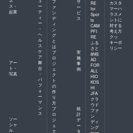
ネ
ュ
フ
サ
履行が
ドファ
カスタ
RE
ス・
ー
ァ
ー
難しい
ンディ
マーハ
for
起業
テ
場合が
ング限
ン
ビ
ラスメ
Spor
ござい
定ブロ
ィ
デ
ス
ントに
ts
ますこ
マイド
ー
ィ
対する
CAM
と予め
開催
・
ン
考え方
ご了承
後、タ
PFI
ヘ
グ
くださ
レント
クッ
RE
ル
い。 ※
直筆サ
と
キーポ
ふる
リター
インを
ス
は
リシー
さと
ン品へ
入れた
ケ
プ
実
納税
記載さ
状態で
ア
ロ
施
AD
せてい
ご自宅
アー
舞
ジ
事
ただく
へ発送
FOR
ト・
台
ェ
例
お名前
させて
ALL
写真
・
は全て
いただ
ク
HIO
統一で
きま
パ
ト
KOS
お願い
す。 ⑥
フ
の
HI
してお
生誕限
ォ
作
りま
定オリ
JFA
ー
り
す。 ※
ジナル
クラ
マ
複数ご
ネーム
方
ウド
支援い
アク
ン
プ
統
ファ
ただい
キー 生
ス
ロ
計
ン
た場合
誕イラ
ソー
ジ
デ
も旗類
ストと
ディ
シャ
ェ
ー
が連な
備考欄
ング
ル
る形で
に記載
ク
タ
mac