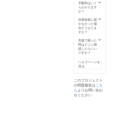
ていた
クネー
独スタ
ターン
手数料はいく
だきま
ム可・6
ンド花
品と併
らかかります
す。 ④
文字以
の前で
せて発
か？
生誕限
内）を
撮影し
送いた
定オリ
印刷さ
たソロ
しま
目標金額に届
ジナル
せてい
チェキ
す。 ※
かなかった場
ネーム
ただき
を郵送
スタン
合どうなりま
アク
ます。
いたし
ドフラ
すか？
キー 生
開催
ます。
ワー前
誕イラ
後、タ
②集合
ボード
支援で困った
ストと
レント
写真SP
のお持
時はどこに相
備考欄
直筆サ
クレ
ち帰り
談したらいい
に記載
インを
ジット
不可 ※7
ですか？
された
入れた
公式
文字以
お名前
状態で
SNS掲
上のお
ヘルプページを
がデザ
ご自宅
載に使
名前・
見る
インさ
へ発送
用する
特殊文
れたオ
させて
生誕祭
字・記
リジナ
いただ
の集合
号は使
このプロジェクト
ルネー
きま
写真
用でき
の問題報告は
こち
ムアク
す。 ③
に、特
ませ
キーを
スタン
別支援
ら
よりお問い合わ
ん。使
作成さ
ドフラ
者枠と
用され
せください
せてい
ワー(名
してお
た場合
ただき
前掲載 )
名前を
ご希望
ます。
当日会
記載さ
のお名
開催
場にあ
せてい
前での
後、リ
るスタ
ただき
履行が