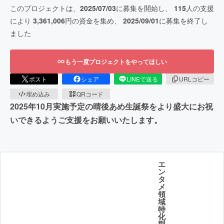
このプロジェクトは、
2025/07/03
に募集を開始し、
115
人の支援
により
3,361,006
円の資金を集め、
2025/09/01
に募集を終了し
ました
もう一度プロジェクトをやってほしい
ポスト
シェア
LINEで送る
URLコピー
埋め込み
QRコード
2025年10月実施予定の晴後あめ生誕祭をより盛大にお祝
いできるようご支援をお願いいたします。
エ
ン
タ
メ
領
域
特
化
型