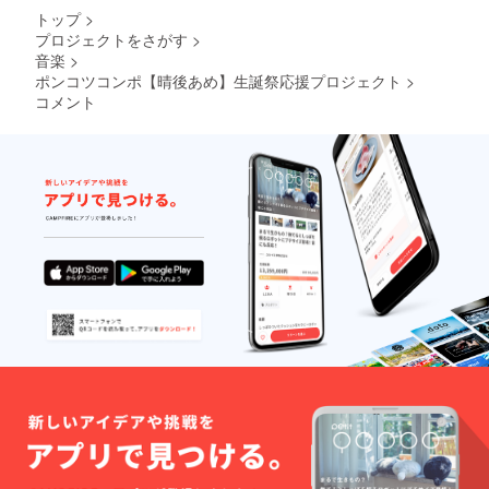
ターン
ンドフ
ます。
難しい
トップ
>
品と併
ラワー
また、
場合が
プロジェクトをさがす
>
せて発
前ボー
作成し
ござい
音楽
>
送いた
ドへ生
た集合
ますこ
しま
誕祭ご
写真の
ポンコツコンポ【晴後あめ】生誕祭応援プロジェクト
>
と予め
す。 ※
支援者
データ
ご了承
コメント
スタン
様とし
は公式
くださ
ドフラ
てお名
SNSで
い。 ※
ワー前
前を掲
のアッ
リター
ボード
載させ
プロー
ン品へ
のお持
ていた
ド後
記載さ
ち帰り
だきま
CAMPF
せてい
不可 ※7
す。 ④
IREの
ただく
文字以
クラウ
メッ
お名前
上のお
ドファ
セージ
は全て
名前・
ンディ
機能を
統一で
特殊文
ング限
利用し
お願い
字・記
定ブロ
て共有
してお
号は使
マイド
させて
りま
用でき
開催
いただ
す。 ※
ませ
後、タ
きま
複数ご
ん。使
レント
す。 ③
支援い
用され
直筆サ
のぼり
ただい
た場合
インを
旗 当日
た場合
ご希望
入れた
の装飾
も旗類
のお名
状態で
に使用
が連な
前での
ご自宅
する、
る形で
履行が
へ発送
のぼり
の装飾