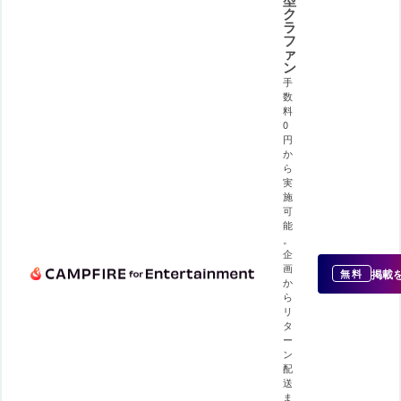
ク
ラ
フ
ァ
ン
手
数
料
0
円
か
ら
実
施
可
能
。
企
画
掲載
無料
か
ら
リ
タ
ー
ン
配
送
ま