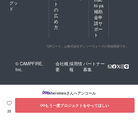
の装飾
された
グッ
ト
hi-ya
はでき
お名前
ド
の
補助
かねま
がデザ
広
金申
すこと
インさ
め
ご了承
れたオ
請サ
方
くださ
リジナ
ポー
い。 ※
ルネー
ト
楽屋花
ムアク
のお名
キーを
前プ
作成さ
「QRコード」は株式会社デンソーウェーブの登録商標です。
レート
せてい
のお渡
ただき
しは会
ます。
© CAMPFIRE,
会社概
採用情
パートナー
場のみ
開催
Inc.
要
報
募集
で行っ
後、リ
てお
ターン
り、郵
品と併
送はい
せて発
たしか
送いた
heroines
さんへアンコール
ねま
しま
す。
す。 ※
もう一度プロジェクトをやってほしい
スタン
ドフラ
22
ワー前
ボード
のお持
ち帰り
不可 ※7