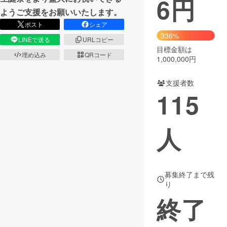
6
円
ようご支援をお願いいたします。
まちづくり・地域活性化
ポスト
シェア
336%
LINEで送る
URLコピー
目標金額は
CAMPFIRE for Social Good
CAMPFIRE Creation
埋め込み
QRコード
1,000,000円
CAMPFIREふるさと納税
machi-ya
コミュニティ
支援者数
115
人
募集終了まで残
り
終了