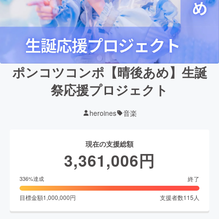
ポンコツコンポ【晴後あめ】生誕
祭応援プロジェクト
heroines
音楽
現在の支援総額
3,361,006
円
終了
336
%達成
目標金額
1,000,000
円
支援者数
115
人