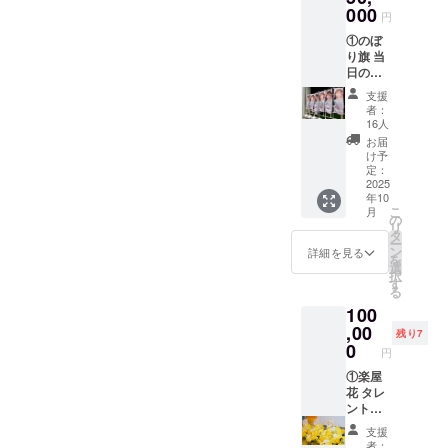
内）を
000
円
印刷さ
①のぼ
せてい
り旗 当
ただき
日の装
ます。
飾に使
開催
支援
用す
後、タ
者：
る、の
レント
16人
ぼり旗
直筆サ
お届
を作成
インを
け予
いたし
入れた
定：
ます。
2025
状態で
年10
のぼり
ご自宅
こ
月
旗には
へ発送
の
リ
備考欄
させて
タ
ー
に記載
いただ
ン
詳細を見る
を
された
きま
選
択
お名前
す。 ②
す
る
（ニッ
スタン
100
クネー
ドフラ
ム可・6
,00
ワー(名
残り7
文字以
前掲載 )
0
円
内）を
当日会
印刷さ
①楽屋
場にあ
せてい
花 タレ
るスタ
ただき
ントが
ンドフ
ます。
使用す
ラワー
支援
開催
る楽屋
前ボー
者：