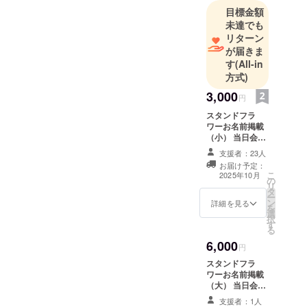
目標金額
未達でも
リターン
が届きま
す
(All-in
方式)
3,000
円
スタンドフラ
ワーお名前掲載
（小） 当日会場
に設置されるス
支援者：23人
タンドフラワー
お届け予定：
前ボードへ生誕
こ
2025年10月
の
祭ご支援者様と
リ
タ
してお名前を掲
ー
ン
載させていただ
詳細を見る
を
選
きます。 備考欄
択
す
に掲載希望のお
る
名前（ニック
6,000
ネーム可・6文字
円
以内）をご記載
スタンドフラ
ください。希望
ワーお名前掲載
のお名前がない
（大） 当日会場
場合は、空欄で
に設置されるス
も問題ございま
支援者：1人