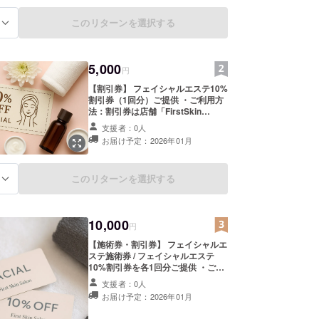
場合があります。 ・掲載方法：サロ
ン公式SNS（Instagramの投稿）に
このリターンを選択する
る
て、お名前またはご希望のニック
ネームを文字で掲載します。 ・注意
事項：支援時に掲載希望のお名前
（ニックネームや匿名希望の場合も
5,000
含む）を備考欄にご記入ください。
円
【割引券】 フェイシャルエステ10%
割引券（1回分）ご提供 ・ご利用方
法：割引券は店舗「FirstSkin
Salon」（山口県／オープン後住所
支援者：0人
記載）でご利用頂けます。 ・有効期
お届け予定：2026年01月
限：発行日より6ヶ月間有効 【お礼
のメッセージ】 感謝の気持ちを込め
たサンクスメール＆SNSでのお名前
このリターンを選択する
る
掲載 ・掲載期間：プロジェクト終了
後から1年間掲載（2025/10/7〜
2026/10/7） ※1年経過後も、掲載を
継続させていただく場合がありま
10,000
す。 ・掲載方法：サロン公式
円
SNS（Instagramの投稿）にて、お
【施術券・割引券】 フェイシャルエ
名前またはご希望のニックネームを
ステ施術券 / フェイシャルエステ
文字で掲載します。 ・注意事項：支
10%割引券を各1回分ご提供 ・ご利
援時に掲載希望のお名前（ニック
用方法：施術券は店舗「FirstSkin
ネームや匿名希望の場合も含む）を
支援者：0人
Salon」（山口県／オープン後住所
備考欄にご記入ください。 ※遠方に
お届け予定：2026年01月
記載）でご利用頂けます。 ・有効期
お住まい等でご来店が難しい場合
限：発行日より6ヶ月間有効 【お礼
は、「記念品」「オリジナルグッ