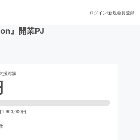
ログイン
/
新規会員登録
lon』開業PJ
うすぐ公開されます
支援総額
プロダクト
円
ファッション
スポーツ
,900,000円
数
ア
ソーシャルグッド
人