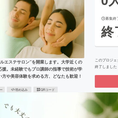
募集終
CAMPFIRE for Social Good
CAMPFIRE Creation
終
CAMPFIREふるさと納税
machi-ya
コミュニティ
このプロジェ
ルエステサロン”を開業します。大学近くの
終了しました
応援。未経験でもプロ講師の指導で技術が学
い方や美容体験を求める方、どなたも歓迎！
ピー
埋め込み
QRコード