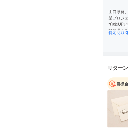
山口県発、フ
業プロジ
“印象UP
軽に通え
特定商取
地元の雇
らのご支
【運営】浜田
ン）
リターン
お問い合わ
目標