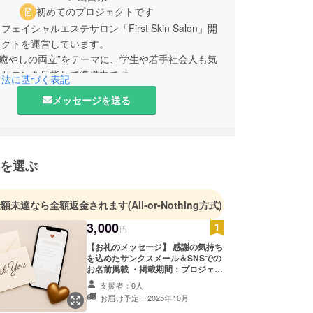
初めてのプロジェクトです
ェイシャルエステサロン「First Skin Salon」開
ェクトを運営しています。
と癒やしの両立”をテーマに、学生や若手社会人も気
るサロンを目指して準備中です。
引法に基づく表記
用創出やチャレンジの場づくりも目標に、皆さまか
メッセージを送る
援・応援の声を力にして取り組んでいます。
啓生（First Skin Salon／ファーストスキンサロ
を選ぶ
せはメッセージまたは公式SNSまでどうぞ！
金額未達なら全額返金されます
(All-or-Nothing方式)
3,000
円
【お礼のメッセージ】 感謝の気持ち
を込めたサンクスメール＆SNSでの
お名前掲載 ・掲載期間：プロジェク
ト終了後から1年間掲載
支援者：0人
（2025/10/7〜2026/10/7） ※1年経
お届け予定：2025年10月
過後も、掲載を継続させていただく