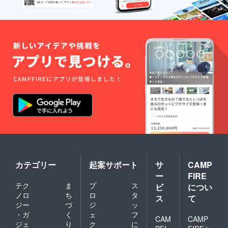
ださ
後にお
い。
送りす
9月26日
るメー
より全
ルを
日14時
ご確認
以降で
くださ
調整い
い。
たしま
両者掲
す。
載不要
通話不
の場合
要の場
は「掲
合は
載不
「通話
要」と
不要」
お書き
とお書
くださ
きくだ
い。 ※
さい。
備考欄
に通話
希望日
時をお
カテゴリー
起案サポート
サ
CAMP
書きく
ー
FIRE
ださ
い。
テク
ま
プ
ス
ビ
につい
9月26日
ノロ
ち
ロ
タ
ス
て
より全
ジー
づ
ジ
ッ
日14時
・ガ
く
ェ
フ
以降で
CAM
CAMP
ジェ
り
ク
に
調整い