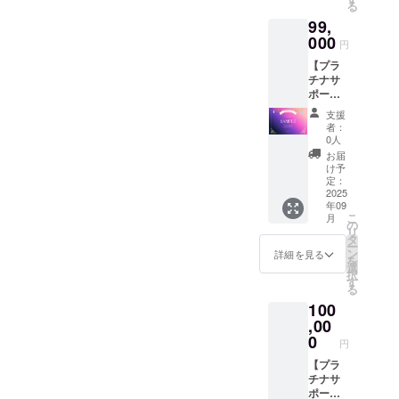
る
ルキー
入が不
99,
ホル
要にな
ダー(1
000
り、 お
円
個)■ ■オ
値段も
【プラ
リジナ
気持ち
チナサ
ルAIデ
ばかり
ポー
ザインT
お安く
ター／
シャツ
させて
支援
ライ
(1枚)■ ■
いただ
者：
ト】 ■
公式サ
いてお
0人
御礼の
イトお
りま
お届
メッ
名前ク
す。 デ
け予
セージ■
レジッ
定：
ジタル
■デジタ
2025
ト(3年
支援証
年09
ル支援
間)■ デ
明書サ
こ
月
証明書
ジタル
の
イズ：
リ
(プラチ
支援証
タ
2000x1
ー
ナ)■ ■公
明書サ
ン
414(px)
詳細を見る
を
式サイ
イズ：
選
※備考欄
択
トお名
2000x1
す
に掲載
る
前クレ
414(px)
したい
100
ジット
アクリ
お名前
(6年
,00
ルキー
をお書
間)■ ア
ホル
0
きくだ
円
クリル
ダーサ
さい
キーホ
【プラ
イズ：
(会社
ル
チナサ
縦4x横
名・ハ
ダー・T
ポー
1.7x厚
ンドル