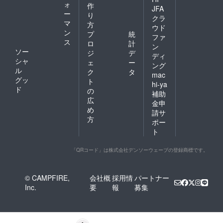
ォ
作
JFA
ー
り
クラ
マ
方
ウド
ン
プ
統
ファ
ス
ロ
計
ン
ソー
ジ
デ
ディ
シャ
ェ
ー
ング
ル
ク
タ
mac
グッ
ト
hi-ya
ド
の
補助
広
金申
め
請サ
方
ポー
ト
「QRコード」は株式会社デンソーウェーブの登録商標です。
© CAMPFIRE,
会社概
採用情
パートナー
Inc.
要
報
募集