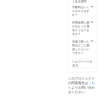
くある質問
以降で
ご支援
Tシャツ
調整い
の順番
サイ
手数料はいく
たしま
がその
ズ：メ
らかかります
す。
まま掲
ンズS・
か？
通話不
載順に
M・L、
要の場
なりま
レ
目標金額に届
合は
す(最上
ディー
かなかった場
「通話
位枠
スM・L
合どうなりま
不要」
内)。
※備考欄
すか？
とお書
バナー
に掲載
きくだ
サイズ
したい
支援で困った
さい。
は
お名前
時はどこに相
300x25
をお書
談したらいい
0(px)で
きくだ
ですか？
ご用意
さい
くださ
(会社
ヘルプページを
い。
名・ハ
見る
その他
ンドル
サイズ
ネーム
でも大
でも
このプロジェクト
きすぎ
可)。
の問題報告は
なけれ
ご支援
こち
ば 柔
の順番
ら
よりお問い合わ
軟に対
がその
せください
応いた
まま掲
しま
載順に
す。
なりま
画像の
す(最上