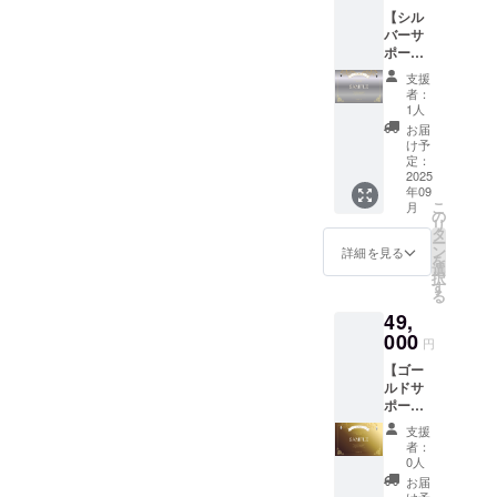
が不要
【シル
の方は
バーサ
こちら
ポー
のライ
ター】
トプラ
支援
■御礼の
ンから
者：
メッ
ご支援
1人
セージ■
くださ
お届
■デジタ
い。 住
け予
ル支援
所・氏
定：
証明書
2025
名の記
年09
(シル
入が不
こ
月
バー)■ ■
要にな
の
リ
オリジ
り、 お
タ
ー
ナルAI
値段も
ン
詳細を見る
を
デザイ
気持ち
選
択
ンアク
ばかり
す
る
リル
お安く
49,
キーホ
させて
ルダー
000
いただ
円
(1個)■ ■
いてお
【ゴー
オリジ
りま
ルドサ
ナルAI
す。 デ
ポー
デザイ
ジタル
ター／
ンTシャ
支援証
支援
ライ
ツ(1
明書サ
者：
ト】 ■
枚)■ デ
イズ：
0人
御礼の
ジタル
2000x1
お届
メッ
支援証