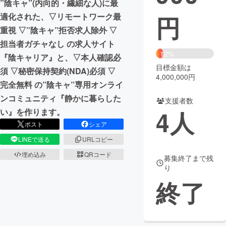
”陰キャ”(内向的・繊細な人)に最
円
適化された、▽リモートワーク最
まちづくり・地域活性化
重視 ▽”陰キャ”拒否求人除外 ▽
担当者ガチャなし の求人サイト
CAMPFIRE for Social Good
CAMPFIRE Creation
12%
『陰キャリア』と、▽本人確認必
CAMPFIREふるさと納税
machi-ya
コミュニティ
目標金額は
須 ▽秘密保持契約(NDA)必須 ▽
4,000,000円
完全無料 の”陰キャ”専用オンライ
ンコミュニティ『静かに暮らした
支援者数
4
人
い』を作ります。
ポスト
シェア
LINEで送る
URLコピー
埋め込み
QRコード
募集終了まで残
り
終了