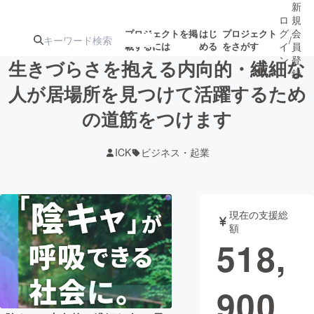
新
ロ
規
グ
会
プロジェクトを掲
はじ
プロジェクト
/
載するには
める
をさがす
イ
員
ン
登
生きづらさを抱える内向的・繊細な
録
人が居場所を見つけて活躍するため
の道筋をつけます
人気のプロ
注目のリ
注目の新着プロ
募集終了が近いプ
もうすぐ公開
ジェクト
ターン
ジェクト
ロジェクト
されます
ICK
ビジネス・起業
アート・写真
音楽
現在の支援総
テクノロジー・ガジェット
ゲーム・サ
額
518,
映像・映画
書籍・雑誌
900
ビジネス・起業
チャレンジ