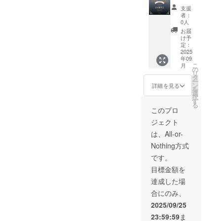
をお書
アクリ
ナー掲
ター】
支援
きくだ
ルキー
載(サー
■御礼の
者：
さい
ホル
ビス存
メッ
0人
(会社
ダーサ
続の限
セージ■
お届
名・ハ
イズ：
り)■ ■オ
■デジタ
け予
ンドル
縦4x横
ンライ
ル支援
定：
ネーム
1.7x厚
ン通話
証明書
2025
年09
でも
さ
(2時
(ブラッ
こ
月
可)。
0.3(cm)
間)■ ア
ク)■ ■オ
の
リ
ご支援
Tシャツ
クリル
リジナ
タ
ー
の順番
サイ
キーホ
ルAIデ
ン
詳細を見る
を
がその
ズ：メ
ル
ザイン
選
択
まま掲
ンズS・
ダー・T
アクリ
す
る
載順に
M・L、
シャツ
ルキー
このプロ
なりま
レ
が不要
ホル
ジェクト
す(上位
ディー
の方は
ダー(1
枠内)。
スM・L
こちら
個)■ ■オ
は、All-or-
掲載
※備考欄
のライ
リジナ
Nothing方式
不要の
に掲載
トプラ
ルAIデ
場合は
したい
ンから
ザインT
です。
「掲載
お名前
ご支援
シャツ
目標金額を
不要」
をお書
くださ
(1枚)■ ■
とお書
きくだ
い。 住
公式サ
達成した場
きくだ
さい
所・氏
イトお
合にのみ、
さい。
(会社
名の記
名前ク
※備考欄
名・ハ
入が不
レジッ
2025/09/25
に通話
ンドル
要にな
ト(サー
23:59:59
ま
希望日
ネーム
り、 お
ビス存