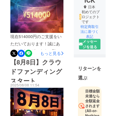
ICK
日本
初めてのプ
ロジェクト
です
特定商取引
法に基づく
現在514000円のご支援をい
表記
メッセー
ただいております！誠にあ
ジを送る
りがとうございます。引き
もっと見る
続き”陰キャ”の未来のために
【8月8日】クラウ
ご支援をお願いいたしま
リターンを
ドファンディング
す！
選ぶ
スタート
2025/08/08 11:54
目標金額
未達なら
全額返金
されます
(All-or-
Nothing