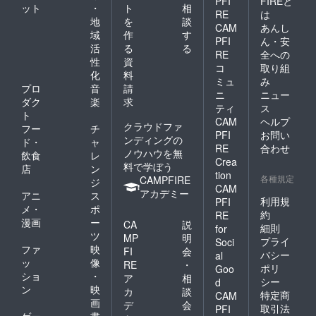
PFI
FIREと
たしま
ット
・
ト
相
RE
は
す。
地
を
談
CAM
あんし
通話不
域
作
す
要の場
PFI
ん・安
活
る
る
合は
RE
全への
性
資
「通話
コ
取り組
不要」
化
料
ミュ
み
とお書
プロ
音
請
ニ
ニュー
きくだ
ダク
楽
求
ティ
ス
さい。
ト
CAM
ヘルプ
クラウドファ
フー
チ
PFI
お問い
ンディングの
ド・
ャ
RE
合わせ
ノウハウを無
飲食
レ
Crea
料で学ぼう
店
ン
tion
各種規定
CAMPFIRE
ジ
CAM
アカデミー
アニ
ス
利用規
PFI
メ・
ポ
約
RE
漫画
ー
CA
説
細則
for
ツ
MP
明
プライ
Soci
ファ
映
FI
会
バシー
al
ッ
像
RE
・
ポリ
Goo
ショ
・
ア
相
シー
d
ン
映
カ
談
特定商
CAM
画
デ
会
取引法
PFI