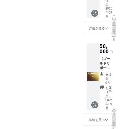
414(px)
け予
セージ■
明書サ
定：
■デジタ
2025
イズ：
年09
ル支援
2000x1
こ
月
証明書
414(px)
の
リ
(ゴール
アクリ
タ
ー
ド)■ ■公
ルキー
ン
詳細を見る
を
式サイ
ホル
選
択
トお名
ダーサ
す
る
前クレ
イズ：
50,
ジット
縦4x横
(3年
000
1.7x厚
円
間)■ ア
さ
【ゴー
クリル
0.3(cm)
ルドサ
キーホ
Tシャツ
ポー
ル
サイ
ター】
ダー・T
ズ：メ
支援
■御礼の
シャツ
ンズS・
者：
メッ
が不要
M・L、
0人
セージ■
の方は
レ
お届
■デジタ
こちら
ディー
け予
ル支援
のライ
定：
スM・L
証明書
2025
トプラ
年09
(ゴール
ンから
こ
月
ド)■ ■オ
ご支援
の
リ
リジナ
くださ
タ
ー
ルAIデ
い。 住
ン
詳細を見る
を
ザイン
所・氏
選
択
アクリ
名の記
す