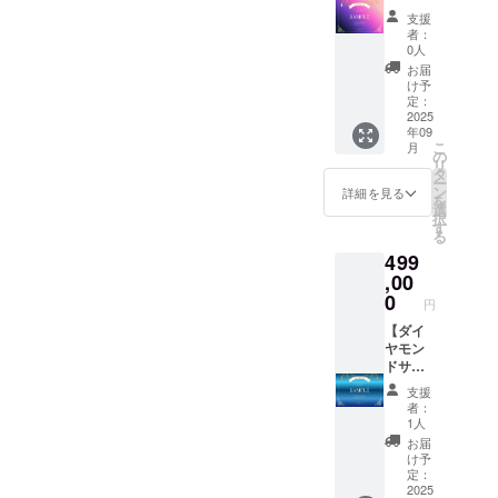
シャツ
ター】
さ
ネーム
支援
が不要
■御礼の
0.3(cm)
でも
者：
の方は
メッ
Tシャツ
可)。
0人
こちら
セージ■
サイ
ご支援
お届
のライ
■デジタ
ズ：メ
の順番
け予
トプラ
ル支援
ンズS・
定：
がその
ンから
証明書
2025
M・L、
まま掲
年09
ご支援
(プラチ
レ
載順に
こ
月
くださ
ナ)■ ■オ
ディー
の
なりま
リ
い。 住
リジナ
スM・L
タ
す(中位
ー
所・氏
ルAIデ
※備考欄
ン
枠内)。
詳細を見る
を
名の記
ザイン
に掲載
選
掲載
択
入が不
アクリ
したい
す
不要の
る
要にな
ルキー
お名前
場合は
499
り、 お
ホル
をお書
「掲載
値段も
ダー(1
,00
きくだ
不要」
気持ち
個)■ ■オ
さい
0
とお書
円
ばかり
リジナ
(会社
きくだ
お安く
ルAIデ
【ダイ
名・ハ
さい。
させて
ザインT
ヤモン
ンドル
いただ
シャツ
ドサ
ネーム
いてお
(1枚)■ ■
ポー
でも
支援
りま
公式サ
ター／
可)。
者：
す。 デ
イトお
ライ
ご支援
1人
ジタル
名前ク
ト】 ■
の順番
お届
支援証
レジッ
御礼の
がその
け予
明書サ
ト(6年
メッ
まま掲
定：
イズ：
間)■ デ
セージ■
2025
載順に