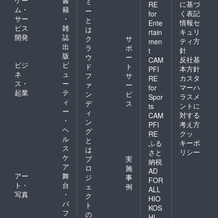
ゲー
書
ミ
に基づ
RE
ム・
籍
ー
く表記
for
サー
・
と
情報セ
Ente
ビス
雑
は
キュリ
rtain
開発
誌
ク
サ
ティ方
men
出
ラ
ポ
針
t
版
ウ
ー
反社基
CAM
ビジ
ビ
ド
ト
本方針
PFI
ネ
ュ
フ
サ
カスタ
RE
ス・
ー
ァ
ー
マーハ
for
起業
テ
ン
ビ
ラスメ
Spor
ィ
デ
ス
ントに
ts
ー
ィ
対する
CAM
・
ン
考え方
PFI
ヘ
グ
クッ
RE
ル
と
キーポ
ふる
ス
は
リシー
さと
ケ
プ
実
納税
ア
ロ
施
AD
アー
舞
ジ
事
FOR
ト・
台
ェ
例
ALL
写真
・
ク
HIO
パ
ト
KOS
フ
の
HI