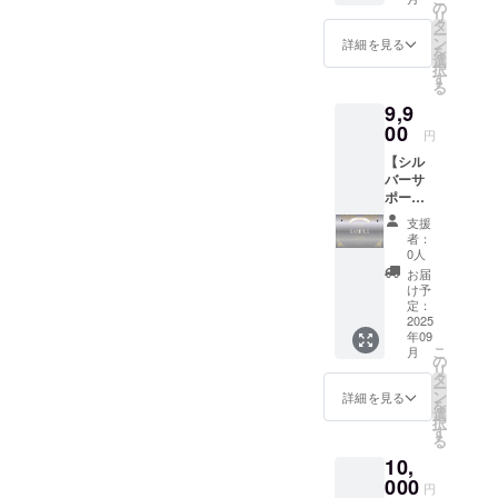
ズ)■ ■オ
値段も
の
リ
リジナ
気持ち
タ
ー
ルAIデ
ばかり
ン
詳細を見る
を
ザイン
お安く
選
択
アクリ
させて
す
る
ルキー
いただ
9,9
ホル
いてお
ダー(1
00
りま
円
個)■ デ
す。 デ
【シル
ジタル
ジタル
バーサ
支援証
支援証
ポー
明書サ
明書サ
ター／
イズ：
イズ：
支援
ライ
2000x1
2000x1
者：
ト】 ■
414(px)
414(px)
0人
御礼の
アクリ
お届
メッ
ルキー
け予
セージ■
ホル
定：
■デジタ
2025
ダーサ
年09
ル支援
イズ：
こ
月
証明書
縦4x横
の
リ
(シル
1.7x厚
タ
ー
バー)■
さ
ン
詳細を見る
を
アクリ
0.3(cm)
選
択
ルキー
す
る
ホル
10,
ダー・T
シャツ
000
円