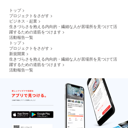
受け渡
位枠
しにつ
内)。
トップ
>
いて
バナー
プロジェクトをさがす
>
は、
サイズ
ビジネス・起業
>
プロ
は
ジェク
300x25
生きづらさを抱える内向的・繊細な人が居場所を見つけて活
ト終了
0(px)で
躍するための道筋をつけます
>
後にお
ご用意
活動報告一覧
送りす
くださ
トップ
>
るメー
い。
プロジェクトをさがす
>
ルを
その他
ご確認
サイズ
新規開業
>
くださ
でも大
生きづらさを抱える内向的・繊細な人が居場所を見つけて活
い。
きすぎ
躍するための道筋をつけます
>
両者掲
なけれ
活動報告一覧
載不要
ば 柔
の場合
軟に対
は「掲
応いた
載不
しま
要」と
す。
お書き
画像の
くださ
受け渡
い。 ※
しにつ
備考欄
いて
に通話
は、
希望日
プロ
時をお
ジェク
書きく
ト終了