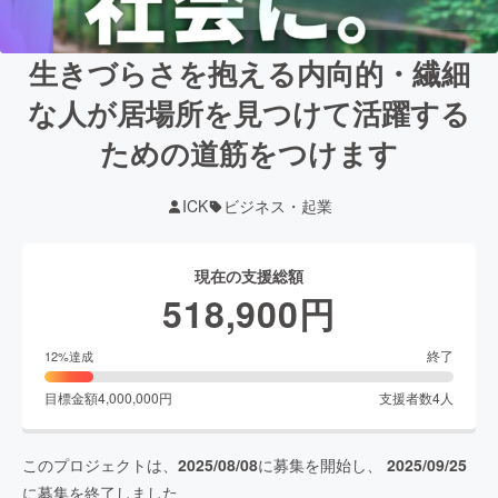
生きづらさを抱える内向的・繊細
な人が居場所を見つけて活躍する
ための道筋をつけます
ICK
ビジネス・起業
現在の支援総額
518,900
円
終了
12
%達成
目標金額
4,000,000
円
支援者数
4
人
このプロジェクトは、
2025/08/08
に募集を開始し、
2025/09/25
に募集を終了しました