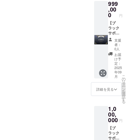
999
不要」
きくだ
ンから
アクリ
とお書
さい
ご支援
ルキー
,00
きくだ
(会社
くださ
ホル
0
円
さい。
名・ハ
い。 住
ダー(1
ンドル
所・氏
個)■ ■オ
【ブ
ネーム
名の記
リジナ
ラック
でも
入が不
ルAIデ
サポー
可)。
要にな
ザインT
ター／
支援
ご支援
り、 お
シャツ
ライ
者：
の順番
値段も
(1枚)■ ■
ト】 ■
0人
がその
気持ち
公式サ
御礼の
お届
まま掲
ばかり
イトお
メッ
け予
載順に
お安く
名前ク
セージ■
定：
なりま
させて
レジッ
■デジタ
2025
年09
す(中上
いただ
ト(サー
ル支援
こ
月
位枠
いてお
ビス存
証明書
の
リ
内)。
りま
続の限
(ブラッ
タ
ー
掲載不
す。 デ
り)■ ■オ
ク)■ ■公
ン
詳細を見る
を
要の場
ジタル
ンライ
式サイ
選
択
合は
支援証
ン通話
トお名
す
る
「掲載
明書サ
(1時
前クレ
1,0
不要」
イズ：
間)■ デ
ジット
とお書
2000x1
ジタル
(サービ
00,
きくだ
414(px)
支援証
ス存続
000
円
さい。
※備考欄
明書サ
の限
に掲載
イズ：
り)■ ■公
【ブ
したい
2000x1
式サイ
ラック
お名前
414(px)
トバ
サポー