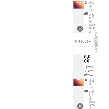
ター／
ル支援
支援
ライ
証明書
者：
ト】 ■
(ホワイ
1人
御礼の
ト)■ プ
お届
メッ
ランご
け予
セージ■
とに色
定：
■デジタ
2025
違いの
年09
ル支援
デジタ
こ
月
証明書
ル支援
の
リ
(ブロン
証明書
タ
ー
ズ)■ ア
を発行
ン
詳細を見る
を
クリル
しま
選
択
キーホ
す。 デ
す
る
ルダー
ジタル
5,0
が不要
支援証
の方は
00
明書サ
円
こちら
イズ：
【ブロ
のライ
2000x1
ンズサ
トプラ
414(px)
ポー
ンから
ター】
ご支援
支援
■御礼の
くださ
者：
メッ
い。 住
1人
セージ■
所・氏
お届
■デジタ
名の記
け予
ル支援
入が不
定：
証明書
2025
要にな
年09
(ブロン
り、 お
こ
月