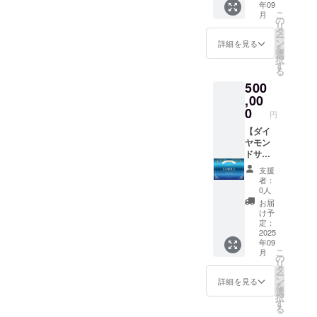
年09
2000x1
ジタル
■デジタ
なりま
こ
月
414(px)
支援証
ル支援
す(中位
の
リ
※備考欄
明書サ
証明書
枠内)。
タ
ー
に掲載
イズ：
(ダイヤ
掲載
ン
詳細を見る
を
したい
2000x1
モン
不要の
選
択
お名前
414(px)
ド)■ ■公
場合は
す
る
をお書
アクリ
式サイ
「掲載
500
きくだ
ルキー
トお名
不要」
さい
ホル
前クレ
,00
とお書
(会社
ダーサ
ジット
きくだ
0
円
名・ハ
イズ：
(サービ
さい。
ンドル
縦4x横
ス存続
【ダイ
ネーム
1.7x厚
の限
ヤモン
でも
さ
り)■ ■オ
ドサ
可)。
0.3(cm)
ンライ
ポー
支援
ご支援
Tシャツ
ン通話
ター】
者：
の順番
サイ
(1時
■御礼の
0人
がその
ズ：メ
間)■ ア
メッ
お届
まま掲
ンズS・
クリル
セージ■
け予
載順に
M・L、
キーホ
■デジタ
定：
なりま
レ
ル
ル支援
2025
年09
す(中上
ディー
ダー・T
証明書
こ
月
位枠
スM・L
シャツ
(ダイヤ
の
リ
内)。
※備考欄
が不要
モン
タ
ー
掲載不
に掲載
の方は
ド)■ ■オ
ン
詳細を見る
を
要の場
したい
こちら
リジナ
選
択
合は
お名前
のライ
ルAIデ
す
る
「掲載
をお書
トプラ
ザイン