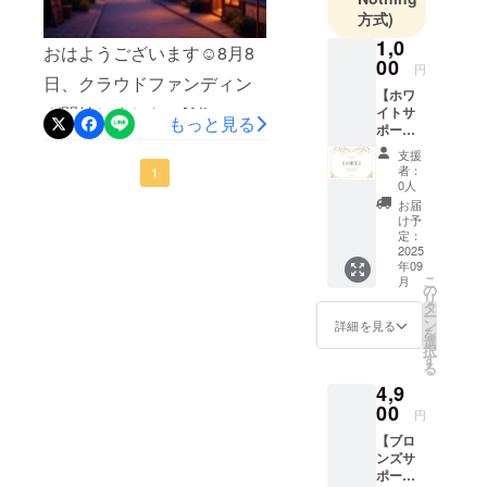
方式)
1,0
おはようございます☺8月8
00
円
日、クラウドファンディン
【ホワ
グ開始しました。[All-or-
イトサ
もっと見る
ポー
Nothing]形式です。”陰
ター】
支援
■御礼の
者：
キャ”(内向的・繊細な人)不
1
メッ
0人
セージ■
遇の時代に終止符を打ちま
お届
ご支援
け予
す。
の御礼
定：
と、 こ
2025
年09
こでは
こ
月
書けな
の
リ
かった
タ
ー
個人的
ン
詳細を見る
を
な思い
選
択
を
す
る
ちょっ
4,9
とだけ
吐露さ
00
円
せてい
【ブロ
ただき
ンズサ
ます。
ポー
■デジタ