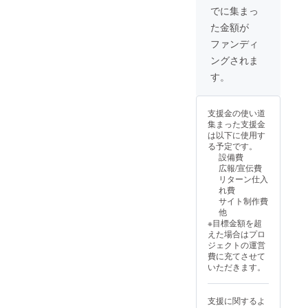
時をお
でも
値段も
続の限
でに集まっ
書きく
可)。
気持ち
り)■ ■公
た金額が
ださ
ご支援
ばかり
式サイ
い。
の順番
お安く
トバ
ファンディ
9月26日
がその
させて
ナー掲
ングされま
より全
まま掲
いただ
載(サー
日14時
載順に
いてお
ビス存
す。
以降で
なりま
りま
続の限
調整い
す(上位
す。 デ
り)■ ■オ
たしま
枠内)。
ジタル
ンライ
支援金の使い道
す。
掲載
支援証
ン通話
集まった支援金
通話不
不要の
明書サ
(2時
は以下に使用す
要の場
場合は
イズ：
間)■ デ
る予定です。
合は
「掲載
2000x1
ジタル
設備費
「通話
不要」
414(px)
支援証
広報/宣伝費
不要」
とお書
※備考欄
明書サ
リターン仕入
とお書
きくだ
に掲載
イズ：
れ費
きくだ
さい。
したい
2000x1
サイト制作費
さい。
※備考欄
お名前
414(px)
他
に通話
をお書
アクリ
※目標金額を超
希望日
きくだ
ルキー
えた場合はプロ
時をお
さい
ホル
ジェクトの運営
書きく
(会社
ダーサ
費に充てさせて
ださ
名・ハ
イズ：
いただきます。
い。
ンドル
縦4x横
9月26日
ネーム
1.7x厚
より全
でも
さ
支援に関するよ
日14時
可)。
0.3(cm)