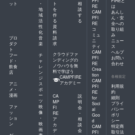
PFI
FIREと
たしま
ット
・
ト
相
RE
は
す。
地
を
談
CAM
あんし
通話不
域
作
す
要の場
PFI
ん・安
活
る
る
合は
RE
全への
性
資
「通話
コ
取り組
不要」
化
料
ミュ
み
とお書
プロ
音
請
ニ
ニュー
きくだ
ダク
楽
求
ティ
ス
さい。
ト
CAM
ヘルプ
クラウドファ
フー
チ
PFI
お問い
ンディングの
ド・
ャ
RE
合わせ
ノウハウを無
飲食
レ
Crea
料で学ぼう
店
ン
tion
各種規定
CAMPFIRE
ジ
CAM
アカデミー
アニ
ス
利用規
PFI
メ・
ポ
約
RE
漫画
ー
CA
説
細則
for
ツ
MP
明
プライ
Soci
ファ
映
FI
会
バシー
al
ッ
像
RE
・
ポリ
Goo
ショ
・
ア
相
シー
d
ン
映
カ
談
特定商
CAM
画
デ
会
取引法
PFI