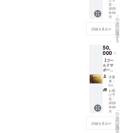
414(px)
け予
セージ■
明書サ
定：
■デジタ
2025
イズ：
年09
ル支援
2000x1
こ
月
証明書
414(px)
の
リ
(ゴール
アクリ
タ
ー
ド)■ ■公
ルキー
ン
詳細を見る
を
式サイ
ホル
選
択
トお名
ダーサ
す
る
前クレ
イズ：
50,
ジット
縦4x横
(3年
000
1.7x厚
円
間)■ ア
さ
【ゴー
クリル
0.3(cm)
ルドサ
キーホ
Tシャツ
ポー
ル
サイ
ター】
ダー・T
ズ：メ
支援
■御礼の
シャツ
ンズS・
者：
メッ
が不要
M・L、
0人
セージ■
の方は
レ
お届
■デジタ
こちら
ディー
け予
ル支援
のライ
定：
スM・L
証明書
2025
トプラ
年09
(ゴール
ンから
こ
月
ド)■ ■オ
ご支援
の
リ
リジナ
くださ
タ
ー
ルAIデ
い。 住
ン
詳細を見る
を
ザイン
所・氏
選
択
アクリ
名の記
す