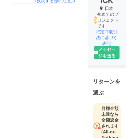
ICK
※投稿する際の注意点
日本
初めてのプ
ロジェクト
です
特定商取引
法に基づく
表記
メッセー
ジを送る
リターンを
選ぶ
目標金額
未達なら
全額返金
されます
(All-or-
Nothing