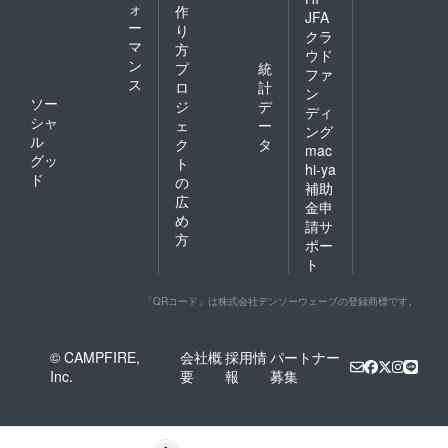
ォ
作
JFA
ー
り
クラ
マ
方
ウド
ン
プ
統
ファ
ス
ロ
計
ン
ソー
ジ
デ
ディ
シャ
ェ
ー
ング
ル
ク
タ
mac
グッ
ト
hi-ya
ド
の
補助
広
金申
め
請サ
方
ポー
ト
「QRコード」は株式会社デンソーウェーブの登録商標です。
© CAMPFIRE,
会社概
採用情
パートナー
Inc.
要
報
募集