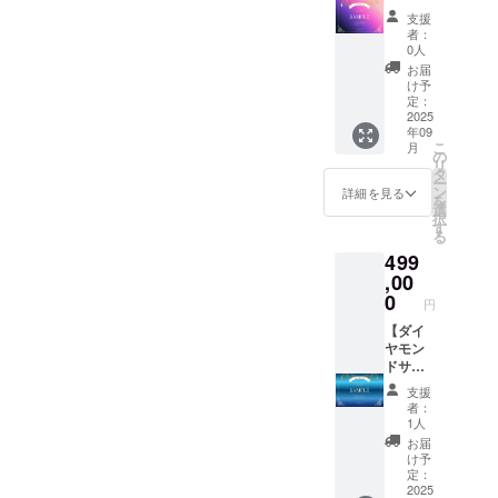
シャツ
ター】
さ
ネーム
支援
が不要
■御礼の
0.3(cm)
でも
者：
の方は
メッ
Tシャツ
可)。
0人
こちら
セージ■
サイ
ご支援
お届
のライ
■デジタ
ズ：メ
の順番
け予
トプラ
ル支援
ンズS・
定：
がその
ンから
証明書
2025
M・L、
まま掲
年09
ご支援
(プラチ
レ
載順に
こ
月
くださ
ナ)■ ■オ
ディー
の
なりま
リ
い。 住
リジナ
スM・L
タ
す(中位
ー
所・氏
ルAIデ
※備考欄
ン
枠内)。
詳細を見る
を
名の記
ザイン
に掲載
選
掲載
択
入が不
アクリ
したい
す
不要の
る
要にな
ルキー
お名前
場合は
499
り、 お
ホル
をお書
「掲載
値段も
ダー(1
,00
きくだ
不要」
気持ち
個)■ ■オ
さい
0
とお書
円
ばかり
リジナ
(会社
きくだ
お安く
ルAIデ
【ダイ
名・ハ
さい。
させて
ザインT
ヤモン
ンドル
いただ
シャツ
ドサ
ネーム
いてお
(1枚)■ ■
ポー
でも
支援
りま
公式サ
ター／
可)。
者：
す。 デ
イトお
ライ
ご支援
1人
ジタル
名前ク
ト】 ■
の順番
お届
支援証
レジッ
御礼の
がその
け予
明書サ
ト(6年
メッ
まま掲
定：
イズ：
間)■ デ
セージ■
2025
載順に