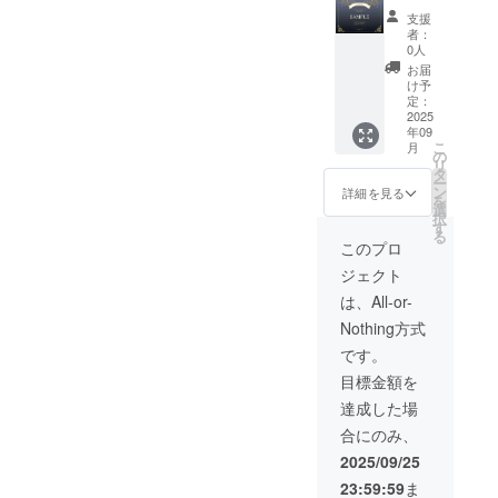
をお書
アクリ
ナー掲
ター】
支援
きくだ
ルキー
載(サー
■御礼の
者：
さい
ホル
ビス存
メッ
0人
(会社
ダーサ
続の限
セージ■
お届
名・ハ
イズ：
り)■ ■オ
■デジタ
け予
ンドル
縦4x横
ンライ
ル支援
定：
ネーム
1.7x厚
ン通話
証明書
2025
年09
でも
さ
(2時
(ブラッ
こ
月
可)。
0.3(cm)
間)■ ア
ク)■ ■オ
の
リ
ご支援
Tシャツ
クリル
リジナ
タ
ー
の順番
サイ
キーホ
ルAIデ
ン
詳細を見る
を
がその
ズ：メ
ル
ザイン
選
択
まま掲
ンズS・
ダー・T
アクリ
す
る
載順に
M・L、
シャツ
ルキー
このプロ
なりま
レ
が不要
ホル
ジェクト
す(上位
ディー
の方は
ダー(1
枠内)。
スM・L
こちら
個)■ ■オ
は、All-or-
掲載
※備考欄
のライ
リジナ
Nothing方式
不要の
に掲載
トプラ
ルAIデ
場合は
したい
ンから
ザインT
です。
「掲載
お名前
ご支援
シャツ
目標金額を
不要」
をお書
くださ
(1枚)■ ■
とお書
きくだ
い。 住
公式サ
達成した場
きくだ
さい
所・氏
イトお
合にのみ、
さい。
(会社
名の記
名前ク
※備考欄
名・ハ
入が不
レジッ
2025/09/25
に通話
ンドル
要にな
ト(サー
23:59:59
ま
希望日
ネーム
り、 お
ビス存