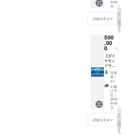
年09
2000x1
ジタル
■デジタ
なりま
こ
月
414(px)
支援証
ル支援
す(中位
の
リ
※備考欄
明書サ
証明書
枠内)。
タ
ー
に掲載
イズ：
(ダイヤ
掲載
ン
詳細を見る
を
したい
2000x1
モン
不要の
選
択
お名前
414(px)
ド)■ ■公
場合は
す
る
をお書
アクリ
式サイ
「掲載
500
きくだ
ルキー
トお名
不要」
さい
ホル
前クレ
,00
とお書
(会社
ダーサ
ジット
きくだ
0
円
名・ハ
イズ：
(サービ
さい。
ンドル
縦4x横
ス存続
【ダイ
ネーム
1.7x厚
の限
ヤモン
でも
さ
り)■ ■オ
ドサ
可)。
0.3(cm)
ンライ
ポー
支援
ご支援
Tシャツ
ン通話
ター】
者：
の順番
サイ
(1時
■御礼の
0人
がその
ズ：メ
間)■ ア
メッ
お届
まま掲
ンズS・
クリル
セージ■
け予
載順に
M・L、
キーホ
■デジタ
定：
なりま
レ
ル
ル支援
2025
年09
す(中上
ディー
ダー・T
証明書
こ
月
位枠
スM・L
シャツ
(ダイヤ
の
リ
内)。
※備考欄
が不要
モン
タ
ー
掲載不
に掲載
の方は
ド)■ ■オ
ン
詳細を見る
を
要の場
したい
こちら
リジナ
選
択
合は
お名前
のライ
ルAIデ
す
る
「掲載
をお書
トプラ
ザイン