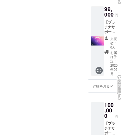
る
ルキー
入が不
99,
ホル
要にな
ダー(1
000
り、 お
円
個)■ ■オ
値段も
【プラ
リジナ
気持ち
チナサ
ルAIデ
ばかり
ポー
ザインT
お安く
ター／
シャツ
させて
支援
ライ
(1枚)■ ■
いただ
者：
ト】 ■
公式サ
いてお
0人
御礼の
イトお
りま
お届
メッ
名前ク
す。 デ
け予
セージ■
レジッ
定：
ジタル
■デジタ
2025
ト(3年
支援証
年09
ル支援
間)■ デ
明書サ
こ
月
証明書
ジタル
の
イズ：
リ
(プラチ
支援証
タ
2000x1
ー
ナ)■ ■公
明書サ
ン
414(px)
詳細を見る
を
式サイ
イズ：
選
※備考欄
択
トお名
2000x1
す
に掲載
る
前クレ
414(px)
したい
100
ジット
アクリ
お名前
(6年
,00
ルキー
をお書
間)■ ア
ホル
0
きくだ
円
クリル
ダーサ
さい
キーホ
【プラ
イズ：
(会社
ル
チナサ
縦4x横
名・ハ
ダー・T
ポー
1.7x厚
ンドル