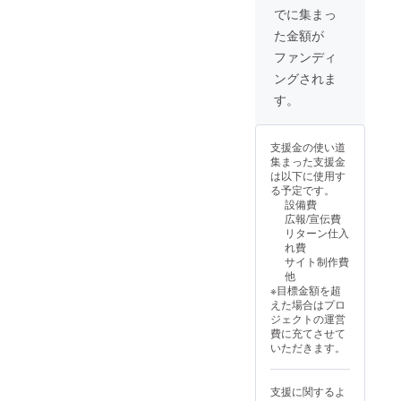
時をお
でも
値段も
続の限
でに集まっ
書きく
可)。
気持ち
り)■ ■公
た金額が
ださ
ご支援
ばかり
式サイ
い。
の順番
お安く
トバ
ファンディ
9月26日
がその
させて
ナー掲
ングされま
より全
まま掲
いただ
載(サー
日14時
載順に
いてお
ビス存
す。
以降で
なりま
りま
続の限
調整い
す(上位
す。 デ
り)■ ■オ
たしま
枠内)。
ジタル
ンライ
支援金の使い道
す。
掲載
支援証
ン通話
集まった支援金
通話不
不要の
明書サ
(2時
は以下に使用す
要の場
場合は
イズ：
間)■ デ
る予定です。
合は
「掲載
2000x1
ジタル
設備費
「通話
不要」
414(px)
支援証
広報/宣伝費
不要」
とお書
※備考欄
明書サ
リターン仕入
とお書
きくだ
に掲載
イズ：
れ費
きくだ
さい。
したい
2000x1
サイト制作費
さい。
※備考欄
お名前
414(px)
他
に通話
をお書
アクリ
※目標金額を超
希望日
きくだ
ルキー
えた場合はプロ
時をお
さい
ホル
ジェクトの運営
書きく
(会社
ダーサ
費に充てさせて
ださ
名・ハ
イズ：
いただきます。
い。
ンドル
縦4x横
9月26日
ネーム
1.7x厚
より全
でも
さ
支援に関するよ
日14時
可)。
0.3(cm)