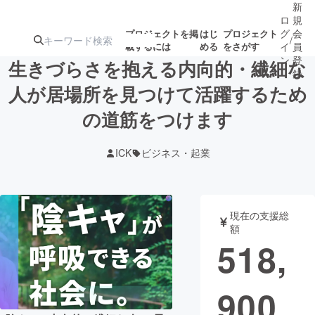
新
ロ
規
グ
会
プロジェクトを掲
はじ
プロジェクト
/
載するには
める
をさがす
イ
員
ン
登
生きづらさを抱える内向的・繊細な
録
人が居場所を見つけて活躍するため
の道筋をつけます
人気のプロ
注目のリ
注目の新着プロ
募集終了が近いプ
もうすぐ公開
ジェクト
ターン
ジェクト
ロジェクト
されます
ICK
ビジネス・起業
アート・写真
音楽
現在の支援総
テクノロジー・ガジェット
ゲーム・サ
額
518,
映像・映画
書籍・雑誌
900
ビジネス・起業
チャレンジ