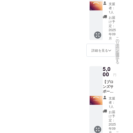
ター／
ル支援
支援
ライ
証明書
者：
ト】 ■
(ホワイ
1人
御礼の
ト)■ プ
お届
メッ
ランご
け予
セージ■
とに色
定：
■デジタ
2025
違いの
年09
ル支援
デジタ
こ
月
証明書
ル支援
の
リ
(ブロン
証明書
タ
ー
ズ)■ ア
を発行
ン
詳細を見る
を
クリル
しま
選
択
キーホ
す。 デ
す
る
ルダー
ジタル
5,0
が不要
支援証
の方は
00
明書サ
円
こちら
イズ：
【ブロ
のライ
2000x1
ンズサ
トプラ
414(px)
ポー
ンから
ター】
ご支援
支援
■御礼の
くださ
者：
メッ
い。 住
1人
セージ■
所・氏
お届
■デジタ
名の記
け予
ル支援
入が不
定：
証明書
2025
要にな
年09
(ブロン
り、 お
こ
月