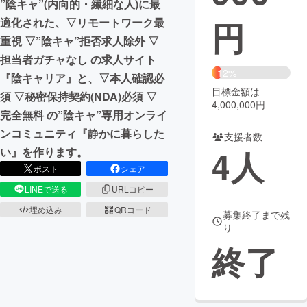
”陰キャ”(内向的・繊細な人)に最
円
適化された、▽リモートワーク最
まちづくり・地域活性化
重視 ▽”陰キャ”拒否求人除外 ▽
担当者ガチャなし の求人サイト
CAMPFIRE for Social Good
CAMPFIRE Creation
12%
『陰キャリア』と、▽本人確認必
CAMPFIREふるさと納税
machi-ya
コミュニティ
目標金額は
須 ▽秘密保持契約(NDA)必須 ▽
4,000,000円
完全無料 の”陰キャ”専用オンライ
ンコミュニティ『静かに暮らした
支援者数
4
人
い』を作ります。
ポスト
シェア
LINEで送る
URLコピー
埋め込み
QRコード
募集終了まで残
り
終了