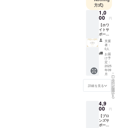
方式)
1,0
00
円
【ホワ
イトサ
ポー
ター】
支援
■御礼の
者：
メッ
0人
セージ■
お届
ご支援
け予
の御礼
定：
と、 こ
2025
年09
こでは
こ
月
書けな
の
リ
かった
タ
ー
個人的
ン
詳細を見る
を
な思い
選
択
を
す
る
ちょっ
4,9
とだけ
吐露さ
00
円
せてい
【ブロ
ただき
ンズサ
ます。
ポー
■デジタ