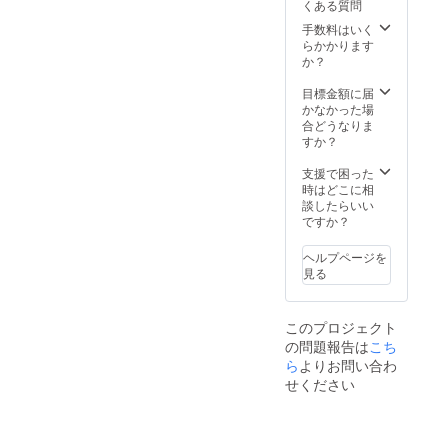
くある質問
以降で
ご支援
Tシャツ
調整い
の順番
サイ
手数料はいく
たしま
がその
ズ：メ
らかかります
す。
まま掲
ンズS・
か？
通話不
載順に
M・L、
要の場
なりま
レ
目標金額に届
合は
す(最上
ディー
かなかった場
「通話
位枠
スM・L
合どうなりま
不要」
内)。
※備考欄
すか？
とお書
バナー
に掲載
きくだ
サイズ
したい
支援で困った
さい。
は
お名前
時はどこに相
300x25
をお書
談したらいい
0(px)で
きくだ
ですか？
ご用意
さい
くださ
(会社
ヘルプページを
い。
名・ハ
見る
その他
ンドル
サイズ
ネーム
でも大
でも
このプロジェクト
きすぎ
可)。
の問題報告は
なけれ
ご支援
こち
ば 柔
の順番
ら
よりお問い合わ
軟に対
がその
せください
応いた
まま掲
しま
載順に
す。
なりま
画像の
す(最上