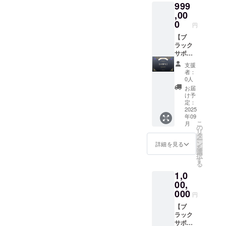
999
不要」
きくだ
ンから
アクリ
とお書
さい
ご支援
ルキー
,00
きくだ
(会社
くださ
ホル
0
円
さい。
名・ハ
い。 住
ダー(1
ンドル
所・氏
個)■ ■オ
【ブ
ネーム
名の記
リジナ
ラック
でも
入が不
ルAIデ
サポー
可)。
要にな
ザインT
ター／
支援
ご支援
り、 お
シャツ
ライ
者：
の順番
値段も
(1枚)■ ■
ト】 ■
0人
がその
気持ち
公式サ
御礼の
お届
まま掲
ばかり
イトお
メッ
け予
載順に
お安く
名前ク
セージ■
定：
なりま
させて
レジッ
■デジタ
2025
年09
す(中上
いただ
ト(サー
ル支援
こ
月
位枠
いてお
ビス存
証明書
の
リ
内)。
りま
続の限
(ブラッ
タ
ー
掲載不
す。 デ
り)■ ■オ
ク)■ ■公
ン
詳細を見る
を
要の場
ジタル
ンライ
式サイ
選
択
合は
支援証
ン通話
トお名
す
る
「掲載
明書サ
(1時
前クレ
1,0
不要」
イズ：
間)■ デ
ジット
とお書
2000x1
ジタル
(サービ
00,
きくだ
414(px)
支援証
ス存続
000
円
さい。
※備考欄
明書サ
の限
に掲載
イズ：
り)■ ■公
【ブ
したい
2000x1
式サイ
ラック
お名前
414(px)
トバ
サポー