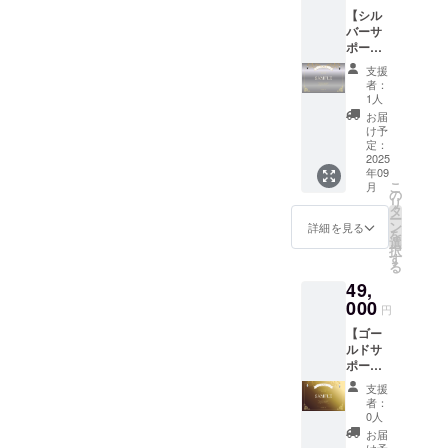
が不要
【シル
の方は
バーサ
こちら
ポー
のライ
ター】
トプラ
支援
■御礼の
ンから
者：
メッ
ご支援
1人
セージ■
くださ
お届
■デジタ
い。 住
け予
ル支援
所・氏
定：
証明書
2025
名の記
年09
(シル
入が不
こ
月
バー)■ ■
要にな
の
リ
オリジ
り、 お
タ
ー
ナルAI
値段も
ン
詳細を見る
を
デザイ
気持ち
選
択
ンアク
ばかり
す
る
リル
お安く
49,
キーホ
させて
ルダー
000
いただ
円
(1個)■ ■
いてお
【ゴー
オリジ
りま
ルドサ
ナルAI
す。 デ
ポー
デザイ
ジタル
ター／
ンTシャ
支援証
支援
ライ
ツ(1
明書サ
者：
ト】 ■
枚)■ デ
イズ：
0人
御礼の
ジタル
2000x1
お届
メッ
支援証