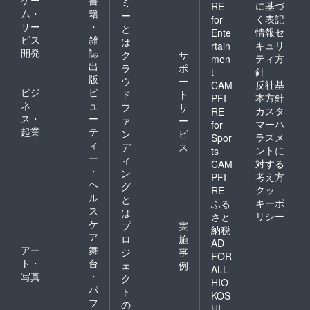
ゲー
書
ミ
に基づ
RE
ム・
籍
ー
く表記
for
サー
・
と
情報セ
Ente
ビス
雑
は
キュリ
rtain
開発
誌
ク
サ
ティ方
men
出
ラ
ポ
針
t
版
ウ
ー
反社基
CAM
ビジ
ビ
ド
ト
本方針
PFI
ネ
ュ
フ
サ
カスタ
RE
ス・
ー
ァ
ー
マーハ
for
起業
テ
ン
ビ
ラスメ
Spor
ィ
デ
ス
ントに
ts
ー
ィ
対する
CAM
・
ン
考え方
PFI
ヘ
グ
クッ
RE
ル
と
キーポ
ふる
ス
は
リシー
さと
ケ
プ
実
納税
ア
ロ
施
AD
アー
舞
ジ
事
FOR
ト・
台
ェ
例
ALL
写真
・
ク
HIO
パ
ト
KOS
フ
の
HI