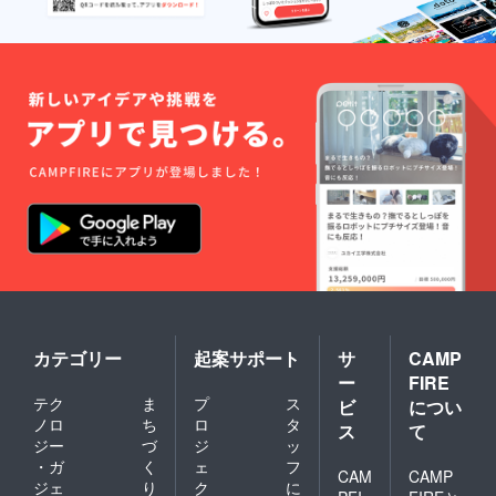
ださ
後にお
い。
送りす
9月26日
るメー
より全
ルを
日14時
ご確認
以降で
くださ
調整い
い。
たしま
両者掲
す。
載不要
通話不
の場合
要の場
は「掲
合は
載不
「通話
要」と
不要」
お書き
とお書
くださ
きくだ
い。 ※
さい。
備考欄
に通話
希望日
時をお
カテゴリー
起案サポート
サ
CAMP
書きく
ー
FIRE
ださ
い。
テク
ま
プ
ス
ビ
につい
9月26日
ノロ
ち
ロ
タ
ス
て
より全
ジー
づ
ジ
ッ
日14時
・ガ
く
ェ
フ
以降で
CAM
CAMP
ジェ
り
ク
に
調整い