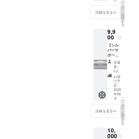
ズ)■ ■オ
値段も
の
リ
リジナ
気持ち
タ
ー
ルAIデ
ばかり
ン
詳細を見る
を
ザイン
お安く
選
択
アクリ
させて
す
る
ルキー
いただ
9,9
ホル
いてお
ダー(1
00
りま
円
個)■ デ
す。 デ
【シル
ジタル
ジタル
バーサ
支援証
支援証
ポー
明書サ
明書サ
ター／
イズ：
イズ：
支援
ライ
2000x1
2000x1
者：
ト】 ■
414(px)
414(px)
0人
御礼の
アクリ
お届
メッ
ルキー
け予
セージ■
ホル
定：
■デジタ
2025
ダーサ
年09
ル支援
イズ：
こ
月
証明書
縦4x横
の
リ
(シル
1.7x厚
タ
ー
バー)■
さ
ン
詳細を見る
を
アクリ
0.3(cm)
選
択
ルキー
す
る
ホル
10,
ダー・T
シャツ
000
円