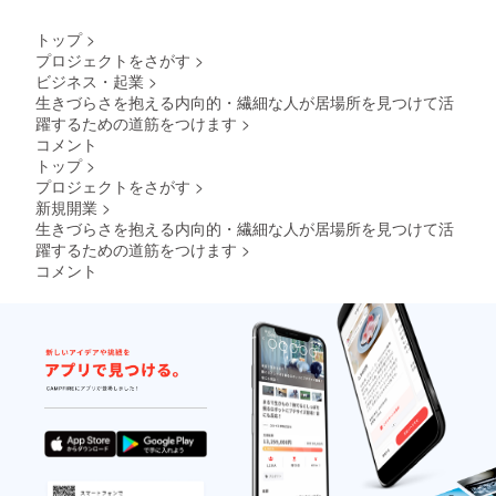
受け渡
位枠
しにつ
内)。
トップ
>
いて
バナー
プロジェクトをさがす
>
は、
サイズ
ビジネス・起業
>
プロ
は
ジェク
300x25
生きづらさを抱える内向的・繊細な人が居場所を見つけて活
ト終了
0(px)で
躍するための道筋をつけます
>
後にお
ご用意
コメント
送りす
くださ
トップ
>
るメー
い。
プロジェクトをさがす
>
ルを
その他
ご確認
サイズ
新規開業
>
くださ
でも大
生きづらさを抱える内向的・繊細な人が居場所を見つけて活
い。
きすぎ
躍するための道筋をつけます
>
両者掲
なけれ
コメント
載不要
ば 柔
の場合
軟に対
は「掲
応いた
載不
しま
要」と
す。
お書き
画像の
くださ
受け渡
い。 ※
しにつ
備考欄
いて
に通話
は、
希望日
プロ
時をお
ジェク
書きく
ト終了