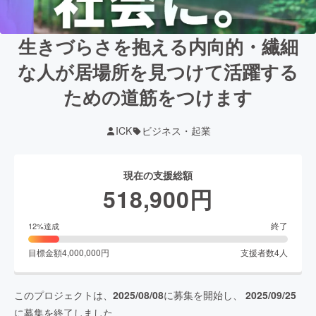
生きづらさを抱える内向的・繊細
な人が居場所を見つけて活躍する
ための道筋をつけます
ICK
ビジネス・起業
現在の支援総額
518,900
円
終了
12
%達成
目標金額
4,000,000
円
支援者数
4
人
このプロジェクトは、
2025/08/08
に募集を開始し、
2025/09/25
に募集を終了しました