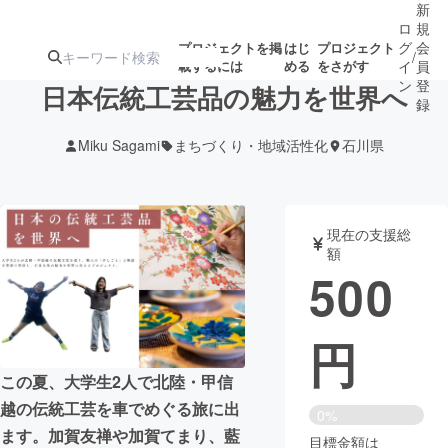
新
ロ
規
グ
会
プロジェクトを掲
はじ
プロジェクト
/
載するには
める
をさがす
イ
員
ン
登
日本伝統工芸品の魅力を世界へ
録
Miku Sagami
まちづくり・地域活性化
石川県
人気のプロ
注目のリ
注目の新着プロ
募集終了が近いプ
もうすぐ公開
ジェクト
ターン
ジェクト
ロジェクト
されます
現在の支援総
額
アート・写真
音楽
500
テクノロジー・ガジェット
ゲーム・サ
円
映像・映画
書籍・雑誌
この夏、大学生2人で北陸・甲信
越の伝統工芸を車でめぐる旅に出
0%
ビジネス・起業
チャレンジ
ます。加賀友禅や加賀てまり、藍
目標金額は