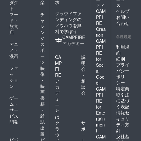
ダク
楽
求
ティ
ス
ト
CAM
ヘルプ
クラウドファ
フー
チ
PFI
お問い
ンディングの
ド・
ャ
RE
合わせ
ノウハウを無
飲食
レ
Crea
料で学ぼう
店
ン
tion
各種規定
CAMPFIRE
ジ
CAM
アカデミー
アニ
ス
利用規
PFI
メ・
ポ
約
RE
漫画
ー
CA
説
細則
for
ツ
MP
明
プライ
Soci
ファ
映
FI
会
バシー
al
ッ
像
RE
・
ポリ
Goo
ショ
・
ア
相
シー
d
ン
映
カ
談
特定商
CAM
画
デ
会
取引法
PFI
ゲー
書
ミ
に基づ
RE
ム・
籍
ー
く表記
for
サー
・
と
情報セ
Ente
ビス
雑
は
キュリ
rtain
開発
誌
ク
サ
ティ方
men
出
ラ
ポ
針
t
版
ウ
ー
反社基
CAM
ビジ
ビ
ド
ト