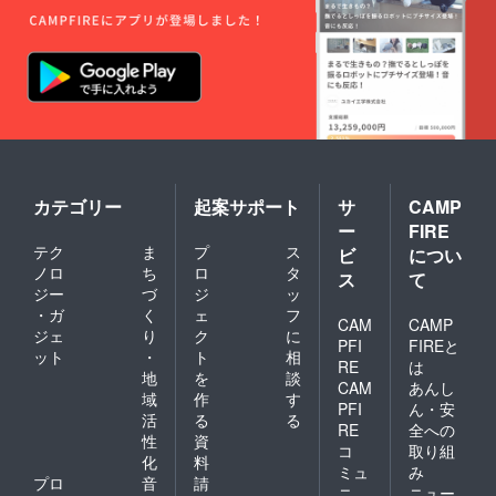
カテゴリー
起案サポート
サ
CAMP
ー
FIRE
テク
ま
プ
ス
ビ
につい
ノロ
ち
ロ
タ
ス
て
ジー
づ
ジ
ッ
・ガ
く
ェ
フ
CAM
CAMP
ジェ
り
ク
に
PFI
FIREと
ット
・
ト
相
RE
は
地
を
談
CAM
あんし
域
作
す
PFI
ん・安
活
る
る
RE
全への
性
資
コ
取り組
化
料
ミュ
み
プロ
音
請
ニ
ニュー