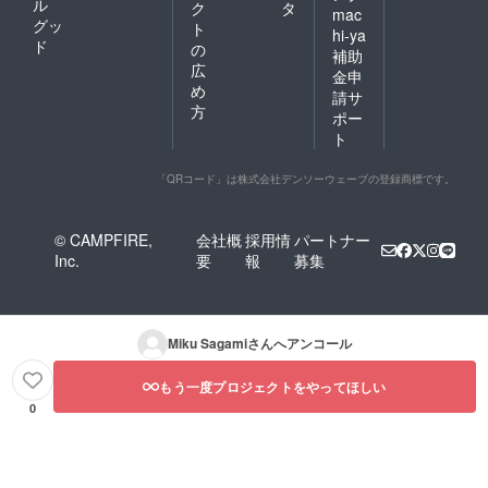
ル
ク
タ
mac
グッ
ト
hi-ya
ド
の
補助
広
金申
め
請サ
方
ポー
ト
「QRコード」は株式会社デンソーウェーブの登録商標です。
© CAMPFIRE,
会社概
採用情
パートナー
Inc.
要
報
募集
Miku Sagami
さんへアンコール
もう一度プロジェクトをやってほしい
0