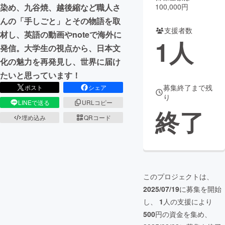
100,000円
染め、九谷焼、越後縮など職人さ
まちづくり・地域活性化
んの「手しごと」とその物語を取
支援者数
材し、英語の動画やnoteで海外に
1
人
発信。大学生の視点から、日本文
CAMPFIRE for Social Good
CAMPFIRE Creation
化の魅力を再発見し、世界に届け
CAMPFIREふるさと納税
machi-ya
コミュニティ
たいと思っています！
募集終了まで残
ポスト
シェア
り
LINEで送る
URLコピー
終了
埋め込み
QRコード
このプロジェクトは、
2025/07/19
に募集を開始
し、
1
人の支援により
500
円の資金を集め、