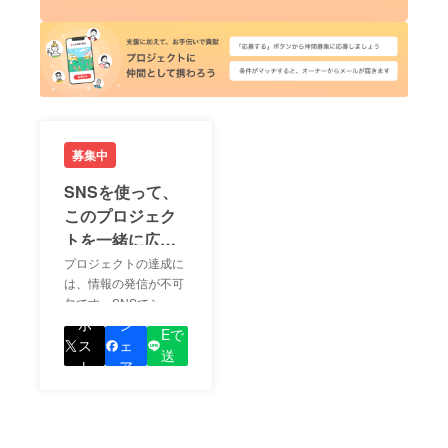
募集中
SNSを使って、
このプロジェク
トを一緒に広め
ましょう！
プロジェクトの達成に
は、情報の発信が不可
欠です。SNSでシェア
LIN
をして、あなたが応援
ポ
シ
Eで
しているプロジェクト
ス
ェ
送
の良さを知ってもらい
ト
ア
る
ましょう！