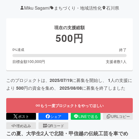
Miku Sagami
まちづくり・地域活性化
石川県
現在の支援総額
500
円
終了
0
%達成
目標金額
100,000
円
支援者数
1
人
このプロジェクトは、
2025/07/19
に募集を開始し、
1
人の支援に
より
500
円の資金を集め、
2025/08/08
に募集を終了しました
もう一度プロジェクトをやってほしい
ポスト
シェア
LINEで送る
URLコピー
埋め込み
QRコード
この夏、大学生2人で北陸・甲信越の伝統工芸を車でめ