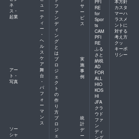
本方針
PFI
ネ
ュ
フ
サ
カスタ
RE
ス・
ー
ァ
ー
マーハ
for
起業
テ
ン
ビ
ラスメ
Spor
ィ
デ
ス
ントに
ts
ー
ィ
対する
CAM
・
ン
考え方
PFI
ヘ
グ
クッ
RE
ル
と
キーポ
ふる
ス
は
リシー
さと
ケ
プ
実
納税
ア
ロ
施
AD
アー
舞
ジ
事
FOR
ト・
台
ェ
例
ALL
写真
・
ク
HIO
パ
ト
KOS
フ
の
HI
ォ
作
JFA
ー
り
クラ
マ
方
ウド
ン
プ
統
ファ
ス
ロ
計
ン
ソー
ジ
デ
ディ
シャ
ェ
ー
ング