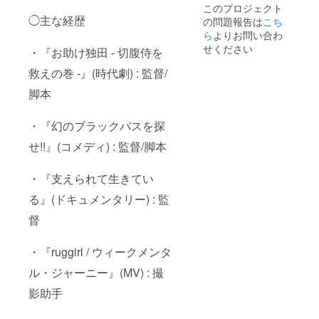
このプロジェクト
オメッ
成稿を
りま
◯主な経歴
の問題報告は
セージ
pdf形式
す。）
こち
となり
でお送
ら
よりお問い合わ
ます。
りいた
せください
・『お助け独田 - 切腹侍を
本編
しま
URLに
す。
救えの巻 -』(時代劇) : 監督/
つきま
▷DVD
して
につい
脚本
は、支
て 『七
援者様
色の
のメー
魚』本
・『幻のブラックバスを探
ルアド
編映像
せ!!』(コメディ) : 監督/脚本
レスに
の公式
送信予
DVDと
定で
なりま
・『支えられて生きてい
す。
す。 ▷
（二次
試写会
る』(ドキュメンタリー) : 監
配布禁
の詳細
止、今
につい
督
後当作
て（試
品は無
写会招
料公開
待券）
・『ruggirl / ウィークメンタ
を想定
・日
ル・ジャーニー』(MV) : 撮
してお
時：
りま
2026年
影助手
す。）
2月から
3月頃
・場