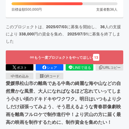
目標金額
500,000
円
支援者数
36
人
このプロジェクトは、
2025/07/03
に募集を開始し、
36
人の支援
により
338,000
円の資金を集め、
2025/07/31
に募集を終了しま
した
もう一度プロジェクトをやってほしい
13
ポスト
シェア
LINEで送る
URLコピー
埋め込み
QRコード
愛媛県松山市の離島である中島の綺麗な海や山などの自
然豊かな風景、大人になればなるほど忘れていってしま
う小さい頃のドキドキやワクワク。明日はいつもより少
しだけ頑張ってみよう、そう思えるような青春群像劇映
画を離島フルロケで制作進行中！より沢山の方に届く最
高の映画を制作するために、制作資金を集めたい！