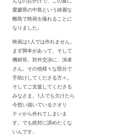
んなのおかげで、この夏に
まして
愛媛県の中島という綺麗な
は、支
援者様
離島で映画を撮れることに
のメー
ルアド
なりました。
レスに
送信予
定で
映画は1人では作れません。
す。
（二次
まず脚本があって、そして
配布禁
止、今
機材班。対外交渉に、演者
後当作
さん。その他様々な部分で
品は無
料公開
手助けしてくださる方々。
を想定
してお
そしてご支援してくださる
りま
す。）
みなさま。1人でも欠けたら
今想い描いているクオリ
ティから外れてしまいま
す。でも絶対に諦めたくな
いんです。