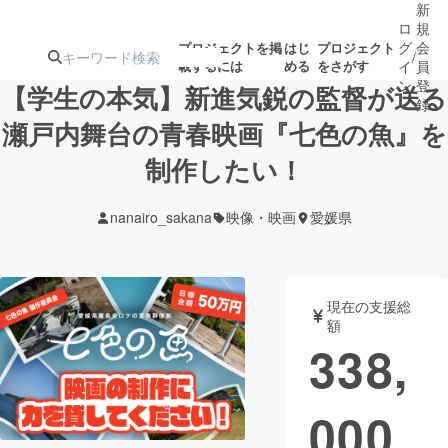
新
ロ
規
グ
会
プロジェクトを掲
はじ
プロジェクト
/
載するには
める
をさがす
イ
員
ン
登
【学生の本気】新進気鋭の監督が送る
録
瀬戸内舞台の青春映画『七色の魚』を
制作したい！
人気のプロ
注目のリ
注目の新着プロ
募集終了が近いプ
もうすぐ公開
ジェクト
ターン
ジェクト
ロジェクト
されます
nanairo_sakana
映像・映画
愛媛県
アート・写真
音楽
現在の支援総
テクノロジー・ガジェット
ゲーム・サ
額
338,
映像・映画
書籍・雑誌
000
ビジネス・起業
チャレンジ