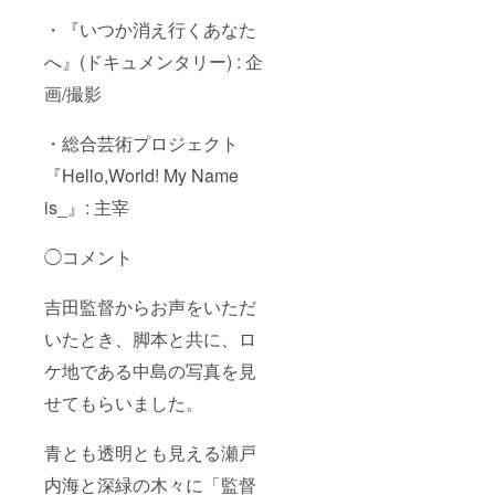
・『いつか消え行くあなた
へ』(ドキュメンタリー) : 企
画/撮影
・総合芸術プロジェクト
『Hello,World! My Name
is_』: 主宰
◯コメント
吉田監督からお声をいただ
いたとき、脚本と共に、ロ
ケ地である中島の写真を見
せてもらいました。
青とも透明とも見える瀬戸
内海と深緑の木々に「監督