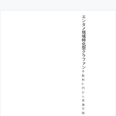
エ
ン
タ
メ
領
域
特
化
型
ク
ラ
フ
ァ
ン
手
数
料
0
円
か
ら
実
施
可
能