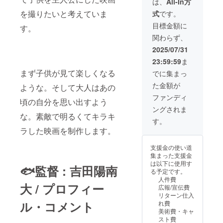
は、
All-In方
ルにつ
ます。
方法：
を想定
を撮りたいと考えていま
式
です。
いて 映
・掲載
文字、
してい
画内に
方法：
ロゴ
ます。
目標金額に
す。
登場す
文字の
（掲載
▷脚本
関わらず、
るなか
み、ロ
可） ※
につい
じま廃
ゴ／バ
ロゴを
て 当映
2025/07/31
校水族
ナーの
掲載希
画の脚
23:59:59
ま
館のロ
掲載は
望の場
本の完
ゴ入り
不可 ・
合は、
成稿を
まず子供が見て楽しくなる
でに集まっ
A4クリ
文字サ
備考欄
pdf形式
た金額が
アファ
イズ：
に掲載
ような。そして大人はあの
でお送
イルで
中 ・支
希望の
りいた
ファンディ
頃の自分を思い出すよう
す。 ▷
援時、
旨をお
しま
ングされま
メイキ
必ず備
伝えく
す。 本
な。素敵で明るくてキラキ
ング写
考欄に
ださ
編URL
す。
真につ
希望さ
い。 ・
につき
ラした映画を制作します。
いて 撮
れるお
文字サ
まして
影期間
名前を
イズ：
は、支
支援金の使い道
中のメ
ご記入
大 ・支
援者様
集まった支援金
イキン
くださ
援時、
のメー
は以下に使用す
グ写真
い。 ▷
必ず備
ルアド
🐟監督 : 吉田陽南
る予定です。
（デジ
クリア
考欄に
レスに
人件費
タル）
ファイ
希望さ
送信予
大 / プロフィー
広報/宣伝費
です。
ルにつ
れるお
定で
リターン仕入
数十枚
いて 映
名前と
す。
ル・コメント
れ費
を想定
画内に
ご連絡
（二次
美術費・キャ
してい
登場す
可能な
配布禁
スト費
ます。
るなか
メール
止、今