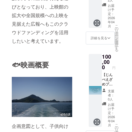
希望さ
す。 本
付き ◯
にて、
れるお
編URL
お届
びとなっており、上映館の
エンド
支援者
名前を
け予
につき
ロール
様のお
定：
拡大や全国規模への上映を
ご記入
まして
（中）&
2026
名前
くださ
は、支
年04
グッズ1
見据えた広報へもこのクラ
（ニッ
い。 ▷
援者様
こ
月
点（ク
クネー
の
クリア
のメー
リ
ウドファンディングを活用
リア
ム）を
タ
ファイ
ルアド
ー
ファイ
掲載し
ン
ルにつ
詳細を見る
レスに
したいと考えています。
を
ル）&
ます。
選
いて 映
送信予
択
メイキ
・掲載
す
画内に
定で
る
ング写
方法：
登場す
す。
100
真 & 脚
文字の
るなか
（二次
本 ＋
,00
み、ロ
じま廃
🐟映画概要
配布禁
DVD &
ゴ／バ
0
校水族
止、今
円
監督か
ナーの
館のロ
後当作
らの言
【じん
掲載は
ゴ入り
品は無
葉 ▷エ
べえざ
不可 ・
A4クリ
料公開
ンド
めプラ
文字サ
アファ
を想定
ロール
ン】※本
イズ：
イルで
してお
支援
（中）
編映像
中 ・支
す。 本
りま
者：
につい
URL付
援時、
編URL
0人
す。）
て ・映
き ◯エ
必ず備
につき
お届
画内の
ンド
考欄に
まして
け予
エンド
ロール
希望さ
定：
は、支
ロール
（中）&
2026
れるお
援者様
年04
にて、
グッズ1
名前を
のメー
こ
月
企画意図として、子供向け
支援者
点（ク
ご記入
の
ルアド
リ
様のお
リア
くださ