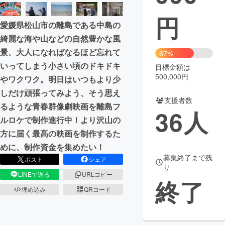
円
まちづくり・地域活性化
愛媛県松山市の離島である中島の
綺麗な海や山などの自然豊かな風
CAMPFIRE for Social Good
CAMPFIRE Creation
景、大人になればなるほど忘れて
67%
CAMPFIREふるさと納税
machi-ya
コミュニティ
いってしまう小さい頃のドキドキ
目標金額は
500,000円
やワクワク。明日はいつもより少
しだけ頑張ってみよう、そう思え
支援者数
るような青春群像劇映画を離島フ
36
人
ルロケで制作進行中！より沢山の
方に届く最高の映画を制作するた
めに、制作資金を集めたい！
募集終了まで残
ポスト
シェア
り
LINEで送る
URLコピー
終了
埋め込み
QRコード