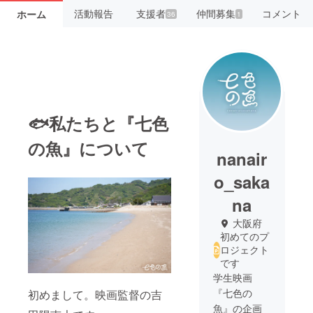
活動報告
支援者
仲間募集
コメント
ホーム
36
1
🐟私たちと『七色
の魚』について
nanair
o_saka
na
大阪府
初めてのプ
ロジェクト
です
学生映画
『七色の
初めまして。映画監督の吉
魚』の企画