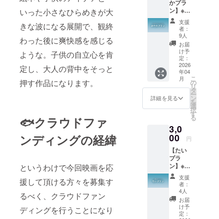
かプラ
ン】※本
いった小さなひらめきが大
編映像
支援
きな波になる展開で、観終
URL付
者：
き 映画
9人
わった後に爽快感を感じる
内のエ
お届
ンド
け予
ような。子供の自立心を肯
ロール
定：
にて、
2026
定し、大人の背中をそっと
年04
支援者
こ
月
様のお
押す作品になります。
の
リ
名前
タ
ー
（ニッ
ン
詳細を見る
を
クネー
選
択
ム）を
す
る
🐟クラウドファ
掲載し
3,0
ます。
・掲載
ンディングの経緯
00
円
方法：
【たい
文字の
プラ
み、ロ
ン】※本
というわけで今回映画を応
ゴ／バ
編映像
ナーの
支援
援して頂ける方々を募集す
URL付
掲載は
者：
き ◯エ
不可 ・
4人
るべく、クラウドファン
ンド
文字サ
お届
ロール
イズ：
け予
ディングを行うことになり
（小）&
小 ・支
定：