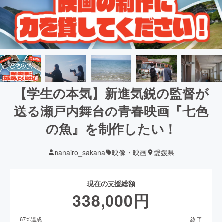
【学生の本気】新進気鋭の監督が
送る瀬戸内舞台の青春映画『七色
の魚』を制作したい！
nanairo_sakana
映像・映画
愛媛県
現在の支援総額
338,000
円
終了
67
%達成