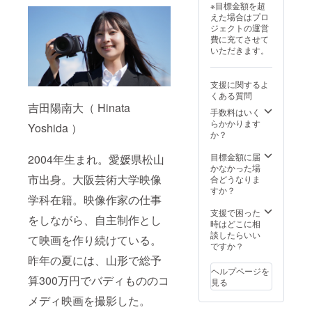
※目標金額を超
▷脚本
じま廃
アドレ
後当作
えた場合はプロ
につい
校水族
ス（ロ
品は無
ジェクトの運営
て 当映
館のロ
ゴ掲載
料公開
費に充てさせて
画の脚
ゴ入り
希望の
を想定
いただきます。
本の完
A4クリ
場合）
してお
成稿を
アファ
をご記
りま
pdf形式
イルで
入くだ
す。）
支援に関するよ
でお送
す。 ▷
さい。
くある質問
りいた
メイキ
本編
吉田陽南大（ Hinata
しま
ング写
URLに
手数料はいく
す。
真につ
つきま
らかかります
Yoshida ）
▷DVD
いて 撮
して
か？
につい
影期間
は、支
て 『七
中のメ
援者様
目標金額に届
2004年生まれ。愛媛県松山
色の
イキン
のメー
かなかった場
魚』本
グ写真
ルアド
市出身。大阪芸術大学映像
合どうなりま
編映像
（デジ
レスに
すか？
学科在籍。映像作家の仕事
の公式
タル）
送信予
DVDと
です。
定で
支援で困った
をしながら、自主制作とし
なりま
数十枚
す。
時はどこに相
す。 ▷
を想定
（二次
談したらいい
て映画を作り続けている。
監督か
してい
配布禁
ですか？
らの言
ます。
止、今
昨年の夏には、山形で総予
葉につ
▷脚本
後当作
ヘルプページを
いて 監
につい
品は無
算300万円でバディもののコ
見る
督から
て 当映
料公開
の感謝
画の脚
を想定
メディ映画を撮影した。
のビデ
本の完
してお