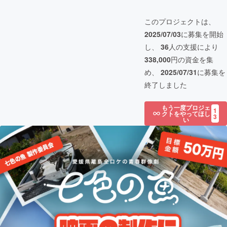
このプロジェクトは、
2025/07/03
に募集を開始
し、
36
人の支援により
338,000
円の資金を集
め、
2025/07/31
に募集を
終了しました
もう一度プロジェ
1
クトをやってほし
3
い