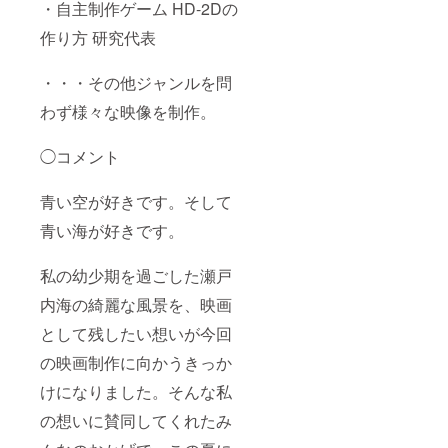
・自主制作ゲーム HD-2Dの
所：松
山近郊
作り方 研究代表
・支援
者様の
交通費
・・・その他ジャンルを問
や滞在
費：支
わず様々な映像を制作。
援者様
の交通
◯コメント
費や滞
在費は
各自で
青い空が好きです。そして
ご負担
くださ
青い海が好きです。
い。 ・
支援者
様との
私の幼少期を過ごした瀬戸
連絡方
法：詳
内海の綺麗な風景を、映画
細は
として残したい想いが今回
メール
で連絡
の映画制作に向かうきっか
させて
いただ
けになりました。そんな私
きま
す。 本
の想いに賛同してくれたみ
編URL
につき