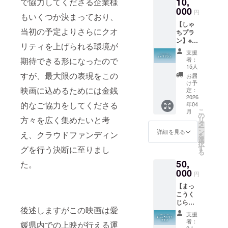
10,
で協力してくださる企業様
につい
掲載は
りま
て ・映
000
不可 ・
す。）
円
もいくつか決まっており、
画内の
文字サ
【しゃ
エンド
イズ：
当初の予定よりさらにクオ
ちプラ
ロール
小 ・支
ン】※本
にて、
援時、
リティを上げられる環境が
編映像
支援者
必ず備
支援
URL付
様のお
考欄に
期待できる形になったので
者：
き ◯エ
名前
希望さ
15人
ンド
（ニッ
すが、最大限の表現をこの
れるお
お届
ロール
クネー
名前を
け予
映画に込めるためには金銭
（中）&
ム）を
定：
ご記入
グッズ1
2026
掲載し
くださ
的なご協力をしてくださる
年04
点（ク
ます。
い。 ▷
こ
月
リア
・掲載
の
クリア
方々を広く集めたいと考
リ
ファイ
方法：
タ
ファイ
ー
ル）&
文字の
ン
ルにつ
詳細を見る
え、クラウドファンディン
を
メイキ
み、ロ
選
いて 映
択
ング写
ゴ／バ
す
グを行う決断に至りまし
画内に
る
真 & 脚
ナーの
登場す
50,
本 ▷エ
た。
掲載は
るなか
ンド
000
不可 ・
じま廃
円
ロール
文字サ
校水族
【まっ
（中）
イズ：
館のロ
こうく
につい
中 ・支
ゴ入り
じらプ
て ・映
援時、
A4クリ
後述しますがこの映画は愛
ラン】※
画内の
必ず備
アファ
支援
本編映
エンド
考欄に
イルで
者：
媛県内での上映が行える運
像URL
ロール
2人