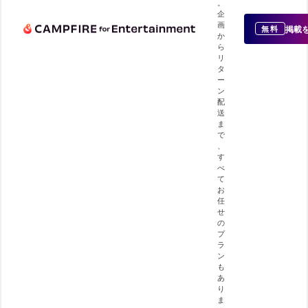
。
企
画
掲載
無料
か
ら
リ
タ
ー
ン
配
送
ま
で
、
す
べ
て
お
任
せ
の
プ
ラ
ン
も
あ
り
ま