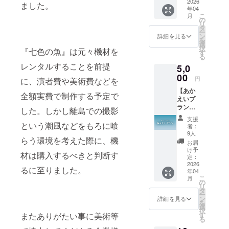
グッズ1
2026
援時、
ました。
年04
点（ク
必ず備
こ
月
リア
考欄に
の
リ
ファイ
希望さ
タ
ー
ル） ▷
れるお
ン
詳細を見る
を
エンド
名前を
選
択
『七色の魚』は元々機材を
ロール
ご記入
す
る
（小）
くださ
レンタルすることを前提
5,0
につい
い。 本
て ・映
00
編URL
円
に、演者費や美術費などを
画内の
につき
【あか
エンド
まして
全額実費で制作する予定で
えいプ
ロール
は、支
ラン】※
にて、
援者様
した。しかし離島での撮影
本編映
支援者
のメー
支援
像URL
という潮風などをもろに喰
様のお
ルアド
者：
付き ◯
名前
レスに
9人
らう環境を考えた際に、機
エンド
（ニッ
送信予
お届
ロール
クネー
定で
け予
材は購入するべきと判断す
（中）&
ム）を
定：
す。
グッズ1
2026
掲載し
（二次
るに至りました。
年04
点（ク
ます。
配布禁
こ
月
リア
・掲載
の
止、今
リ
ファイ
方法：
タ
後当作
ー
ル） ▷
文字の
ン
品は無
詳細を見る
を
エンド
み、ロ
選
料公開
択
ロール
ゴ／バ
またありがたい事に美術等
す
を想定
る
（中）
ナーの
してお