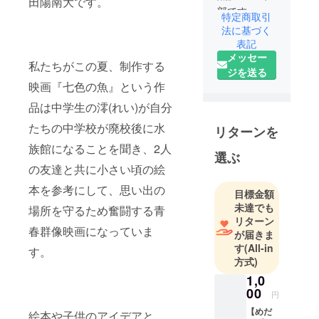
田陽南大です。
部です。
特定商取引
法に基づく
映画『七色
表記
メッセー
の魚』
私たちがこの夏、制作する
ジを送る
2025年8月よ
映画『七色の魚』という作
り撮影予
定。
品は中学生の澪(れい)が自分
たちの中学校が廃校後に水
リターンを
監督 : 吉田陽
族館になることを聞き、2人
南大
選ぶ
助監督/美術 :
の友達と共に小さい頃の絵
近藤佑介
本を参考にして、思い出の
目標金額
制作/録音 :
未達でも
場所を守るため奮闘する青
和田琉之介
リターン
春群像映画になっていま
撮影 : 朝川晴
が届きま
陽
す
(All-in
す。
方式)
その他計十
1,0
00
数名で制
円
作。
【めだ
絵本や子供のアイデアと