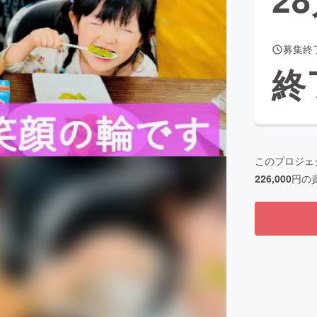
募集終
CAMPFIRE for Social Good
CAMPFIRE Creation
終
CAMPFIREふるさと納税
machi-ya
コミュニティ
このプロジェ
226,000
円の