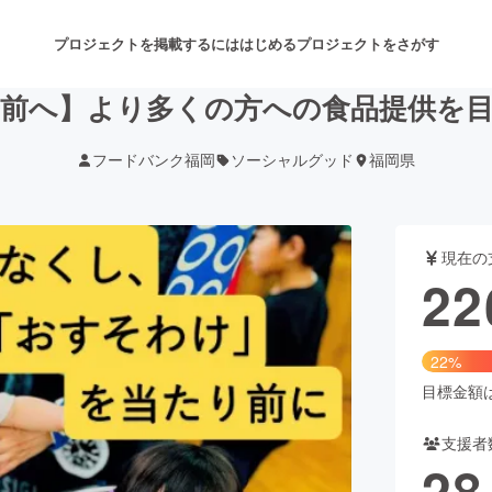
プロジェクトを掲載するには
はじめる
プロジェクトをさがす
前へ】より多くの方への食品提供を
フードバンク福岡
ソーシャルグッド
福岡県
注目のリターン
注目の新着プロジェクト
募集終了が近いプロジェクト
も
現在の
音楽
舞台・パフォーマンス
22
ゲーム・サービス開発
フード・飲食店
22%
書籍・雑誌出版
アニメ・漫画
目標金額は1
支援者
チャレンジ
ビューティー・ヘルスケ
28