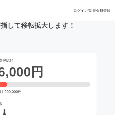
ログイン
/
新規会員登録
目指して移転拡大します！
うすぐ公開されます
支援総額
プロダクト
6,000
円
ファッション
スポーツ
,000,000円
数
ア
ソーシャルグッド
人