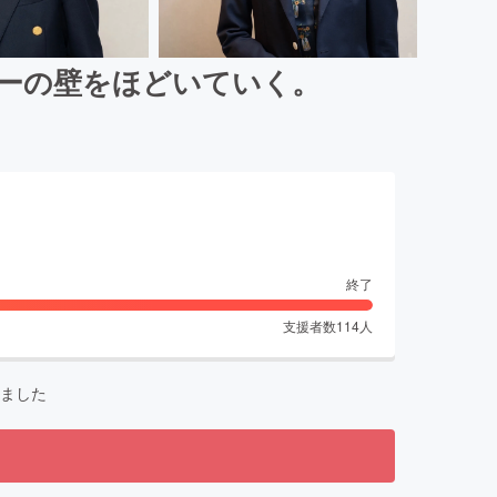
ダーの壁をほどいていく。
終了
支援者数
114
人
ました