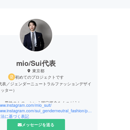
mio/Sui代表
東京都
初めてのプロジェクトです
ui 代表／ジェンダーニュートラルファッションデザイ
ィッター）
イ＝男性のもの」という固定概念をくつがえし、
www.instagram.com/mio_suit/
らわれず、自分らしく装う自由をファッションで提
https://www.instagram.com/sui_genderneutral_fashion/profilecard/?igsh=MW1renZtZGg3a3YyMw==
ます。
引法に基づく表記
メッセージを送る
ニュートラルファッションブランド『Sui』の代表