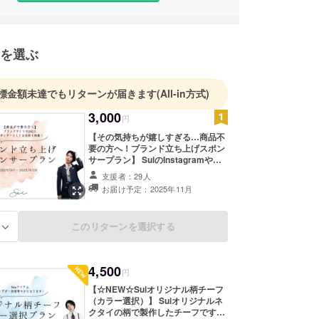
“誰もがもっと自由に、自分らしく生きられる社
指し、ネクタイやスーツなどのアイテムを通して、新
肢を届けています。
を選ぶ
『Sui』には、
ように自由で柔軟に」──どんな形にもなれるしなや
標金額未達でもリターンが届きます
(All-in方式)
3,000
円
しさを大切にすることこそが、現代の“粋（い
る」
【その気持ちが嬉しすぎる…商品不
要の方へ！ブランド立ち上げスポン
の想いを込めました。
サープラン】 SuiのInstagramやブ
ランドサイトにて、スポンサーとし
支援者：29人
てお名前を掲載させていただきま
ーダースーツ店でフィッターとしても活動してお
お届け予定：2025年11月
す！ ・掲載期間：ブランドが存続す
や体型にとらわれないスーツ選びのサポートを行う
る限り掲載 ・掲載方法：社名、個人
着たいのに選べない」「似合うのに許されない」そ
名などご希望の表記にて ※備考欄に
このリターンを選択する
る
掲載するお名前や社名等をご記載下
かしさに直面するお客様の声を多く聞いてきまし
さい。（個人様、法人様どちらでも
大丈夫です！）
4,500
円
ロジェクトでは、レディース規格のネクタイを製
【☆NEW☆Suiオリジナル柄チーフ
ンド化し、性別に関係なくネクタイを楽しめる文化
（カラー選択）】 Suiオリジナルネ
いと考えています。
クタイの柄で製作したチーフです。