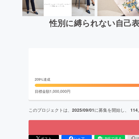
性別に縛られない自己表
209
%達成
目標金額
1,000,000
円
このプロジェクトは、
2025/09/01
に募集を開始し、
114
ポスト
シェア
LINEで送る
U