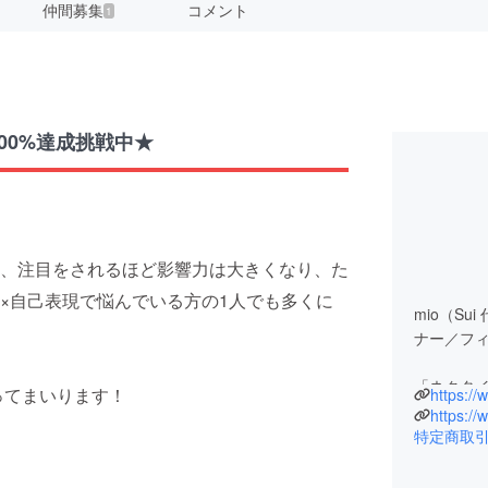
仲間募集
コメント
1
00%達成挑戦中★
、注目をされるほど影響力は大きくなり、た
×自己表現で悩んでいる方の1人でも多くに
mio（S
ナー／フ
「ネクタ
ってまいります！
https://
性別にと
案してい
特定商取
ジェンダー