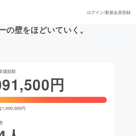
ログイン
/
新規会員登録
ダーの壁をほどいていく。
うすぐ公開されます
支援総額
プロダクト
091,500
円
ファッション
スポーツ
,000,000円
数
ア
ソーシャルグッド
4
人