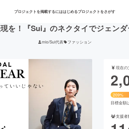
プロジェクトを掲載するには
はじめる
プロジェクトをさがす
現を！『Sui』のネクタイでジェン
mio/Sui代表
ファッション
注目のリターン
注目の新着プロジェクト
募集終了が近いプロジェクト
も
現在の
音楽
舞台・パフォーマンス
2,
ゲーム・サービス開発
フード・飲食店
209%
書籍・雑誌出版
アニメ・漫画
目標金額は1
支援者
チャレンジ
ビューティー・ヘルスケ
11