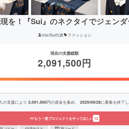
現を！『Sui』のネクタイでジェン
mio/Sui代表
ファッション
現在の支援総額
2,091,500
円
人の支援により
2,091,500
円の資金を集め、
2025/09/28
に募集を終了し
もう一度プロジェクトをやってほしい
12
RLコピー
埋め込み
QRコード