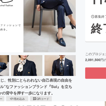
募集終
CAMPFIRE for Social Good
CAMPFIRE Creation
終
CAMPFIREふるさと納税
machi-ya
コミュニティ
このプロジェ
2,091,500
円
投じ、性別にとらわれない自己表現の自由を
ル”なファッションブランド『Sui』を立ち
かの背中を押す一歩になります。
ピー
埋め込み
QRコード