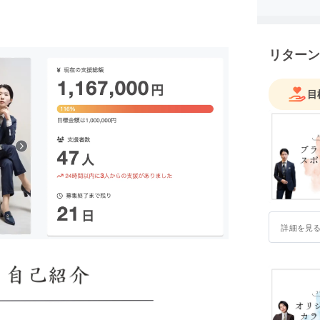
として、
会”を目
しい選択
リターン
ブランド名
「“水”の
目
かさと、
「自分ら
き）”であ
という2つ
現在はオ
り、性別
中で、「
詳細を見
んなもど
た。
今回のプ
作・ブラ
を広めた