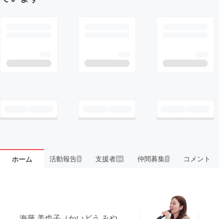
活動報告
支援者
仲間募集
コメント
ホーム
9
94
1
海藤 美也子（かいどう みや