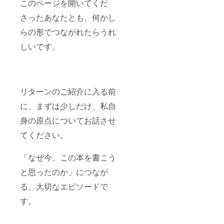
このページを開いてくだ
掲載さ
付先ご
稿な
リー
場に掲
フトと
該当リ
せてい
住所
ど、書
ダー
出予定
しても
ターン
さったあなたとも、何かし
ただき
（国内
籍に関
の“型”
の「協
おすす
ページ
ます。
一括納
連する
をアッ
賛企業
らの形でつながれたらうれ
めです
よりご
・掲載
品） ●
発信時
プデー
ロゴ入
（郵
購入く
しいです。
方法：
掲載期
※8月
トする
り・自
送） ●
ださ
企業
間・方
27日開
実践ト
立型バ
対象者
い。
名・ロ
法につ
催の戸
レーニ
ナー」
・新し
ゴ（媒
いて ・
板短期
ング ●
に掲載
い自分
体によ
特設
大学イ
補足事
（ロゴ
を見つ
りロゴ
ページ
ベント
項 ・交
大サイ
けたい
リターンのご紹介に入る前
掲載の
への掲
には掲
通費・
ズ）
方 ・
可否が
載期
出され
会場費
【以下
リー
に、まずは少しだけ、私自
異なり
間：事
ませ
は別途
の場面
ダーと
ます）
業が続
ん。あ
（オン
で活用
しての
身の原点についてお話させ
※支援
く限り
らかじ
ライン
予定で
印象を
てください。
時、必
掲載さ
めご了
の場合
す】
整えた
ず備考
せてい
承くだ
は不
・9月
い方 ・
欄に掲
ただき
さい。
要） ・
4日に開
ファッ
「なぜ今、この本を書こう
載希望
ます。
・SNS
書籍は
催され
ション
の企業
・掲載
にて企
まとめ
る出版
と美容
と思ったのか」につなが
名をご
方法：
業紹介
て企業
記念
に自信
記入く
ロゴ／
投稿
様宛て
パー
を持ち
る、大切なエピソードで
ださ
企業名
（海藤
に発送
ティ
たい方
い。
／紹介
の
（送料
（都
・外見
す。
ロゴ
文のい
Facebo
込） ・
内）
を整え
データ
ずれか
ok／
日程は
・書
ること
等の詳
（媒体
Instagr
別途調
店イベ
で「内