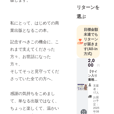
める。その
リターンを
後、小売業
界を中心
選ぶ
に、販売・
私にとって、はじめての商
接客・チー
目標金額
業出版となるこの本。
ムづくり支
未達でも
援に特化し
リターン
記念すべきこの機会に、こ
た研修やコ
が届きま
す
(All-in
ンサルティ
れまで支えてくださった
方式)
ングを提
方々、お世話になった
2,0
供。
方々、
00
円
そしてそっと見守ってくだ
2015年に独
【サイ
ン入り
立し、
さっていた全ての方へ、
書籍１
WILLSORT
冊＋お
支援
礼のお
株式会社を
者：
手紙】
17人
感謝の気持ちをこめまし
設立。
じっく
お届
「現場か
り読み
て、単なる出版ではなく、
け予
たいあ
定：
ら、店舗経
ちょっと楽しくて、温かい
なたへ
2025
営の未来を
年08
著者の