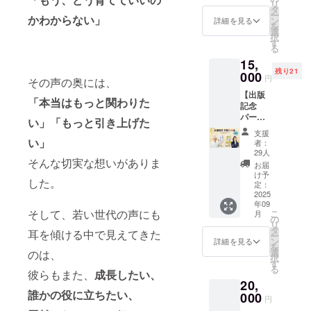
写真
リ
冊（当
アのこ
ターン
タ
えたあ
所（詳
（装花
ー
日手渡
と、人
かわからない」
です。
ン
とは、
詳細を見る
細は別
含む）
を
し） ・
生のこ
※いずれ
選
がっつ
途ご案
を後日
択
当日参
とまで
もサイ
す
り焼肉
内しま
メール
る
加でき
― リー
ン入
打ち上
す） ※
送付 ・
ない方
15,
ダーと
り、お
げへ！
交通費
小さな
向け
残り21
しての
000
礼のお
がん
や宿泊
円
お礼
その声の奥には、
に、後
迷い
手紙と
ばった
費は自
メッ
日アー
【出版
や、育
オリジ
後に囲
己負担
「本当はもっと関わりた
セージ
カイブ
記念
成・
ナルの
む焼肉
となり
を添え
動画も
パー
チーム
しおり
は、格
い」「もっと引き上げた
ます。
て、感
お送り
ティ参
づくり
付き！
別の味
【サイ
支援
謝の気
しま
加権＋
の悩み
い」
■リター
です◎
者：
ン入り
持ちを
す。 ●
サイン
をじっ
ン詳細
29人
●リター
書籍１
お届け
開催概
入り書
そんな切実な想いがありま
くり話
・内
ン内容
お届
冊付
しま
要 ・日
籍1冊】
せる、1
容：直
け予
・書籍
き】 ・
す。 ●
した。
時：
Z世代と
対1のオ
定：
筆サイ
発送の
書籍は
ご注意
2025年
の向き
2025
ンライ
ン入り
現場
当日お
事項！
8月27日
年09
合い方
ンセッ
書籍を5
に“関係
渡しし
・本リ
そして、若い世代の声にも
こ
月
（水）
をテー
ション
の
冊＋お
者”とし
ます。
ターン
リ
18:00〜
マにし
です。
タ
礼のお
て参加
耳を傾ける中で見えてきた
には
ー
20:00
た書籍
「こ
ン
手紙＋
詳細を見る
・著者
パー
を
・会
の出版
れ、う
選
オリジ
のは、
海藤と
ティー
択
場：戸
を記念
ちの
す
ナルし
一緒に
参加券
る
板女子
して、
彼らもまた、
成長したい、
チーム
おり ・
作業＆
は含ま
短期大
20,
限定開
ならど
発送予
交流 ・
れてお
学（東
誰かの役に立ちたい、
催の
000
う活か
定：8月
終了
円
りませ
京都港
パー
せ
末頃 ・
後、焼