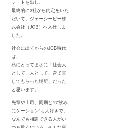
シートを出し、
や教育
（同内
の
RT代
に力を
容） ・
Facebo
表・海
最終的に2社から内定をいた
入れて
サイン
ok／
藤美也
いる ・
入り書
Instagr
子 備考
だいて、ジェーシービー株
若手と
籍20冊
am／X
・オン
式会社（JCB）へ入社しま
の接点
を一括
各1回、
ライン
や採用
送付
ご希望
で実施
した。
広報の
（社内
により
or ご希
きっか
研修・
タグ付
望に応
けをつ
贈答用
け） ・
じて対
社会に出てからのJCB時代
くりた
として
CAMPF
面も可
い ・ブ
ご活用
IREペー
・対面
は、
ランド
くださ
ジ内
の場
価値や
い） ・
「協賛
合、カ
私にとってまさに「社会人
企業姿
出版記
企業紹
フェ
勢を社
念パー
介セク
として、人として、育て直
代・交
会に発
ティへ
ショ
通費は
してもらった場所」だった
信した
のご招
ン」に
各自ご
い
待【3名
て掲載
負担と
と思います。
様分】
（ロ
なりま
●ご提出
ゴ＋企
す ・性
いただ
業名＋
別不問
先輩や上司、同期との“飲み
きたい
紹介文
物 ・掲
100文字
にケーション”も大好きで、
載企業
以内）
名 ・ロ
・配布
なんでも相談できる人がい
ゴデー
予定の
つも近くにいる。そんな恵
タ（AI
イベン