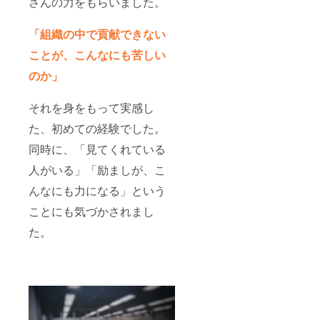
さんの力をもらいました。
ただき
載企業
ます。
名 ・ロ
・掲載
ゴデー
「組織の中で貢献できない
方法：
タ（AI
ことが、こんなにも苦しい
ロゴ／
形式ま
企業名
たは高
のか」
／紹介
解像度
文のい
PNG）
ずれか
・企業
それを身をもって実感し
（媒体
紹介文
により
（100文
た、初めての経験でした。
調整あ
字以
り） ※
内） ・
同時に、「見てくれている
支援
書籍送
人がいる」「励ましが、こ
時、必
付先ご
ず備考
住所
んなにも力になる」という
欄に掲
（国内
載希望
一括納
ことにも気づかされまし
の企業
品） ●
名をご
掲載期
た。
記入く
間・方
ださ
法につ
い。
いて ・
ロゴ
特設
データ
ページ
等の詳
への掲
細は、
載期
別途
間：事