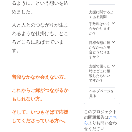
るように、という想いを込
奨） ・
として
ライン
ロゴ入
（対象
の運営
（URL
2026年
書籍送
ご活用
の場合
り・自
者・
資金と
・簡易
3月末ま
めました。
支援に関するよ
付先ご
くださ
は不
立型バ
ゴール
して活
コメン
で ●お
くある質問
住所
い） ・
要） ・
ナー」
設計の
用させ
ト付
申し込
（国内
出版記
書籍は
に掲載
すり合
ていた
き） ※
手数料はいく
みにあ
人と人とのつながりが生ま
一括納
念パー
まとめ
（ロゴ
わせ）
だきま
海藤が
らかかります
たって
品） ※
ティへ
て企業
大サイ
・特別
す。育
伺えな
れるような仕掛けも、とこ
か？
・日程
別途、
のご招
様宛て
ズ）
コンサ
成に力
い場合
は別途
ろどころに忍ばせていま
ご登録
待【2名
に発送
【以下
ル1時間
を入れ
は、
目標金額に届
ご連絡
のメー
様分】
（送料
の場面
●想定
る企業
WILLSO
かなかった場
の上、
す。
ルアド
●ご提出
込） ・
で活用
テーマ
として
RTチー
合どうなりま
個別に
レスへ
いただ
日程は
予定で
例（カ
のスタ
ムの信
すか？
調整い
ご連絡
きたい
別途調
す】
スタマ
ンスを
頼でき
たしま
させて
物 ・掲
整（ク
・9月
イズ
広く伝
るメン
支援で困った
す ・サ
いただ
載企業
ラファ
4日に開
可） ・
えてい
バーが
時はどこに相
イン入
きま
名 ・ロ
ン終了
催され
Z世代と
ただけ
ご対応
談したらいい
り書籍1
普段なかなか会えない方。
す。 ●
ゴデー
後3ヶ月
る出版
の信頼
る機会
させて
ですか？
冊付き
掲載期
タ（AI
以内目
記念
構築の
とし
いただ
（郵
間・方
形式ま
安）
パー
ステッ
て、ぜ
きま
これからご縁がつながるか
送） ※
ヘルプページを
法につ
たは高
ティ
プ ・
ひご活
す。 ④
ご希望
見る
いて ・
解像度
（都
「伝え
用くだ
もしれない方。
サイン
に応じ
特設
PNG）
内）
る」
さい。
入り書
て、1回
ページ
・企業
・書
「聴
●リター
籍5冊
もご用
このプロジェクト
そして、いつもそばで応援
への掲
紹介文
店イベ
く」
ン内容
ご自身
意して
の問題報告は
載期
（100文
ント・
「対話
・出版
こち
用・ご
います
してくださっている方へ。
間：事
字以
販促活
する」3
記念
家族・
ら
よりお問い合わ
※1回ご
業が続
内） ・
動・
つのス
パー
ご友人
希望の
せください
く限り
書籍送
SNS投
キル ・
ティ会
へのギ
場合は