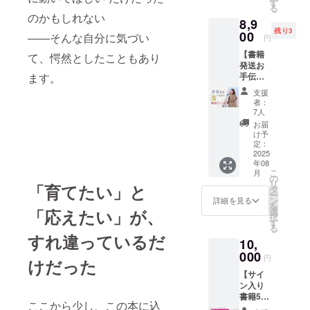
「応
す
礼のお
ご協力
る
催しま
援」の
手紙＋
いただ
のかもしれない
8,9
す。 書
意味も
オリジ
き実現
残り3
籍には
00
込め
ナルし
――そんな自分に気づい
いたし
円
書きき
て。
おり ・
まし
【書籍
れな
て、愕然としたこともあり
パー
発送予
た。 広
発送お
かった
ティー
定：8月
い教室
手伝い
ます。
エピ
に来ら
末頃 ・
をお借
＋焼肉
ソード
れない
備考：
りし
支援
打ち上
や、最
方も、
国内発
者：
て、実
げ】 ク
近の活
遠くか
7人
送のみ
際に当
ラファ
動のこ
らこの
対応し
お届
大学で
ンで集
と、
イベン
け予
ており
学んで
まった
リー
定：
トに彩
ます
いる学
応援を
2025
ダーと
りを添
生様と
年08
カタチ
しての
えてい
のコラ
こ
月
にして
工夫や
の
ただけ
ボレー
リ
「育てたい」と
いく
葛藤ま
タ
たら嬉
ション
ー
「発送
で。 著
ン
しいで
詳細を見る
になり
を
日」
者自身
選
「応えたい」が、
す。 ●
ます。
択
―― 実
の等身
す
リター
若手の
る
は、い
大の思
ン内容
すれ違っているだ
育成・
10,
ちばん
いやビ
・9月4
教育・
バタバ
000
ジョン
日に開
円
マネジ
けだった
タし
をじっ
催する
メント
【サイ
て、い
くりお
出版記
に関わ
ン入り
ちばん
伝えし
念パー
る全て
書籍5冊
楽しい
ます。
ティ会
の皆様
ここから少し、この本に込
セット
日でも
少人数