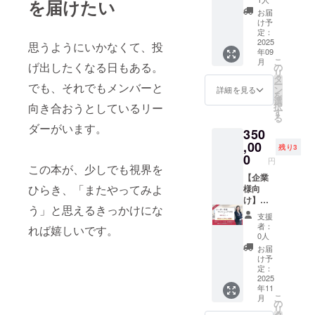
催） ・
を届けたい
前を目
別に調
（ロゴ
ひご活
の関わ
ン追加
ら、似
ずっと
直筆サ
お届
安にご
整いた
小サイ
用くだ
りに悩
いたし
合う方
走り続
け予
イン入
案内予
します
ズ）
さい。
むリー
まし
向性を
定：
けてき
り書籍
定で
・サイ
【以下
●リター
ダーに
た！
2025
一緒に
たから
思うようにいかなくて、投
ご参加
す。
ン入り
年09
の場面
ン内容
対し、
【企業
探りま
こそ、
人数分
こ
月
書籍1冊
で活用
・出版
「指導
様向け
げ出したくなる日もある。
す！ ②
の
リアル
（当日
リ
付き
予定で
記念
が伝わ
｜特別
トータ
タ
な目線
お渡
ー
（郵
でも、それでもメンバーと
す】
パー
らない
協賛Cプ
ルアド
ン
で、ど
詳細を見る
し） ●
を
送） ※
・9月
ティ会
理由」
ラン】
バイス
選
んな相
開催概
択
向き合おうとしているリー
ご希望
4日以降
場に掲
や「対
共創
シート
す
談にも
要 ・日
る
に応じ
に開催
出予定
話で育
パート
（PDF
向き合
時：
ダーがいます。
て、3回
350
される
の「協
てる関
ナー枠
納品）
えま
2025年
セット
出版記
賛企業
わり
本プロ
,00
あなた
す。
8月27日
残り3
もご用
念パー
ロゴ入
方」な
ジェク
に似合
0
「今、
（水）
円
意して
ティ
り・自
ど、著
トの理
う 骨
この本が、少しでも視界を
自分が
18:00〜
います
（都
立型バ
書の要
念にご
【企業
格診断
どこに
20:00
※3回ご
ひらき、「またやってみよ
内）
ナー」
点を
賛同い
様向
（一部
いるの
・会
希望の
・書
に掲載
ベース
ただけ
け】
パーソ
かを整
場：戸
う」と思えるきっかけにな
場合は
店イベ
（ロゴ
にした
る企業
リー
ナルカ
理した
板女子
支援
該当リ
ント・
中サイ
実践的
様向け
ダー育
ラーの
い」
短期大
者：
れば嬉しいです。
ターン
販促活
ズ）
なセミ
に、特
成ワー
傾向も
「やっ
0人
学（東
ページ
動・
【以下
ナーを
別協賛
ク
含む）
てみた
京都港
お届
よりご
SNS投
の場面
実施。
プラン
ショッ
髪型
いこと
け予
区芝2-
購入く
稿な
で活用
●リター
「共創
プ（5時
（レン
定：
がある
21-17）
ださ
ど、書
予定で
ン内容
パート
間）＋
2025
グス・
けど、
・定
い。
年11
籍に関
す】
・講
ナー
書籍20
質感の
言葉に
員：30
こ
月
連する
・9月
師：著
枠」を
冊＋特
方向
の
できて
名限定
リ
発信時
4日に開
者・海
ご用意
別コン
性）
タ
いな