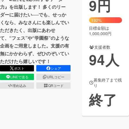
9
円
力』を出版します！ 多くのリー
まちづくり・地域活性化
ダーに届けたい──でも、せっか
192%
くなら、みなさんにも楽しんでい
目標金額は
CAMPFIRE for Social Good
CAMPFIRE Creation
ただきたく、出版にあわせ
1,000,000円
CAMPFIREふるさと納税
machi-ya
コミュニティ
て、“フェス”や“学園祭”のような
企画をご用意しました。支援の有
支援者数
94
人
無にかかわらず、ぜひのぞいてい
ただけたら嬉しいです！
ポスト
シェア
LINEで送る
URLコピー
募集終了まで残
り
埋め込み
QRコード
終了