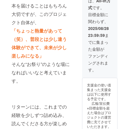
は、
All-In方
サイン
らかじ
例（カ
ていた
修を提
パート
やすく
持って
本を届けることはもちろん
式
です。
入り書
めご了
スタマ
だきま
供しま
ナー
まとめ
いる方
籍10冊
承くだ
イズ
す。育
す。 ●
枠」を
てお届
大切ですが、このプロジェ
にとっ
目標金額に
を一括
さい。
可） ・
成に力
リター
ご用意
けしま
て、安
関わらず、
クト自体が、
送付
・
Z世代と
を入れ
ン内容
しまし
す。 ③
心して
（社内
CAMPF
のコ
る企業
・講
た。若
ショッ
話せる
2025/08/28
「ちょっと熱量があって
研修・
IREペー
ミュニ
として
師：著
手育
ピング
時間に
23:59:59
ま
贈答用
ジ内
ケー
のスタ
者・海
成・人
アドバ
なれば
（笑）、普段とは少し違う
として
「協賛
ション
ンスを
藤美也
的資本
イス
嬉しい
でに集まっ
ご活用
企業紹
基礎 ・
広く伝
子によ
経営に
（ご希
です。
体験ができて、未来が少し
た金額が
くださ
介セク
指導が
えてい
る5時間
取り組
望に応
●セッ
い） ・
ショ
伝わら
ただけ
のワー
む姿勢
じて）
楽しみになる」
ション
ファンディ
出版記
ン」に
ない理
る機会
ク
を、出
店頭同
概要（3
ングされま
念パー
て掲載
由と“対
とし
ショッ
版を通
そんな“お祭り”のような場に
行（都
回セッ
ティへ
（ロ
話”の技
て、ぜ
プ研修
じて社
内・1時
ト） ・
す。
なればいいなと考えていま
のご招
ゴ＋企
術 ・心
ひご活
（対面
会に発
間以内
実施方
待【2名
業名＋
理的安
用くだ
推奨）
信でき
／日時
法：
す。
様分】
紹介文
全性と
さい。
・書籍
る機会
は個別
Zoom（
支援金の使い道
●ご提出
100文字
リー
●リター
20冊
です。
調整）
オンラ
集まった支援金
いただ
以内）
ダーの
ン内容
（サイ
支援金
または
イン）
は以下に使用す
きたい
・サイ
スタン
・出版
ン入
は、出
オンラ
・所要
る予定です。
物 ・掲
ン入り
ス ●補
記念
り）を
版記念
イン
時間：
広報/宣伝費
載企業
書籍15
足事項
パー
事前納
イベン
ショッ
60分／
リターンには、これまでの
※目標金額を超
名 ・ロ
冊を一
・交通
ティ会
品 ・事
トや若
プでの
各回 ・
えた場合はプロ
ゴデー
括送付
費・会
場に掲
前のヒ
手向け
経験を少しずつ詰め込み、
具体的
実施期
ジェクトの運営
タ（高
（社内
場費は
出予定
アリン
トーク
な購入
間：
費に充てさせて
読んでくださる方が楽しめ
解像度
研修・
別途
の「協
グ30分
セッ
候補の
2025年
いただきます。
PNG推
贈答用
（オン
賛企業
込み
ション
ご提案
9月〜