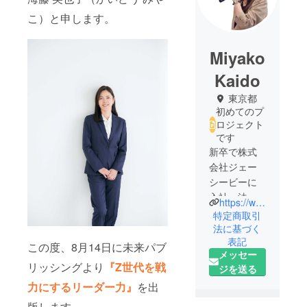
こ）と申します。
Miyako
Kaido
東京都
初めてのプ
ロジェクト
です
新卒で株式
会社ジェー
シービーに
入社。法人
https://willsort.co.jp/
営業や債権
特定商取引
回収部門の
法に基づく
表記
トレーナー
この度、8月14日に未来パブ
メッセー
を経て、人
リッシングより
『Z世代を戦
ジを送る
材育成と現
力にするリーダー力』
を出
場改善の面
白さに目覚
版します。