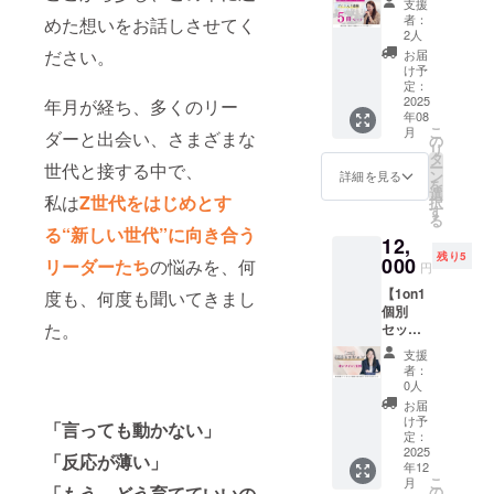
場での
支援
にとっ
＋お礼
ありま
制なら
装花設
者：
めた想いをお話しさせてく
ておす
のお手
す。 こ
ではの
2人
置への
すめの
紙＋オ
のリ
特別な
ださい。
協賛 ・
お届
リター
リジナ
ターン
時間で
け予
会場内
ンで
ルしお
では、
定：
す。 ■
に協賛
す。 是
り】 読
2025
サイン
年月が経ち、多くのリー
実施概
者様の
非社員
年08
書会を
入り書
要 ・日
お名前
様や、
こ
月
ダーと出会い、さまざまな
楽しみ
籍の発
の
程：
掲示
知人友
リ
たいあ
送作業
タ
2025年
（希望
人様方
ー
世代と接する中で、
なたへ
を一緒
ン
9月13日
詳細を見る
者の
お誘い
を
職場や
にやっ
選
（土）
み・匿
私は
Z世代をはじめとす
あわせ
択
仲間内
てくれ
す
11:30～
名OK）
の上、
る
での読
る方を
・所要
※お名
る“新しい世代”に向き合う
ぜひご
12,
書会に
募集。
時間：
前掲示
参加く
残り5
もぴっ
000
海藤本
リーダーたち
の悩みを、何
約2.5時
ご希望
円
ださ
たりな5
人と一
間（ラ
の方は
い！ ●
【1on1
冊セッ
度も、何度も聞いてきまし
緒にラ
ンチ代
「備考
リター
個別
ト。
ベル貼
込） ・
欄」へ
ン内容
た。
セッ
「みん
りや梱
定員：
掲示す
・イベ
ション
なで読
包をし
各回4〜
るお名
支援
ント参
1回
んで、
なが
5名（人
者：
前・企
加券
（Zoom
深めて
ら、舞
0人
数によ
業名を
（リア
／60
みよ
台裏の
り複数
お届
ご入力
ル開
分）】
う！」
話しを
け予
回開催
くださ
「言っても動かない」
催） ・
― 現場
そんな
定：
一緒に
しま
い。 ・
直筆サ
のこ
2025
きっか
たのし
す） ・
「反応が薄い」
イベン
イン入
年12
と、
けにな
み ひと
会場：
ト報告
こ
り書籍1
月
キャリ
るリ
の
「もう、どう育てていいの
仕事終
都内某