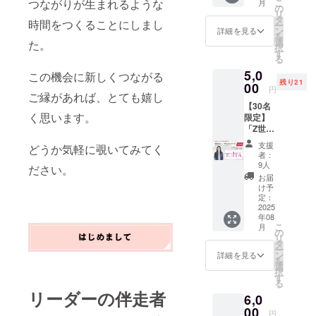
こ
つながりが生まれるような
月
変える」を
直筆サ
の
リ
イン入
タ
掲げ、リア
時間をつくることにしまし
ー
りで、
ン
詳細を見る
ル店舗の価
を
お手元
選
た。
択
に1冊お
値を最大化
す
る
届けし
する仕組み
5,0
ます。
この機会に新しくつながる
づくりに取
残り21
まずは
00
円
ご縁があれば、とても嬉し
自分の
り組んでい
【30名
ペース
る。
く思います。
限定】
で読ん
「Z世代
でみた
のリア
い方
現在は、
支援
どうか気軽に覗いてみてく
ルな声
に。 ■
者：
①店長力を
に触れ
リター
9人
ださい。
る！海
ン詳細
育てる人材
お届
藤美也
・内
け予
育成プログ
子×現役
容：直
定：
ラム
女子大
2025
筆サイ
年08
生 パネ
ン入り
②VMDや販
こ
月
ルディ
書籍を1
の
売力強化の
リ
スカッ
冊お届
タ
ー
ション
現場実行支
けしま
ン
詳細を見る
を
付セミ
す ・お
選
援
択
ナー参
礼のお
す
る
③販売コン
加券」
手紙 ・
リーダーの伴走者
6,0
海藤がZ
発送予
サルタント
世代育
00
定：8月
円
の養成講座