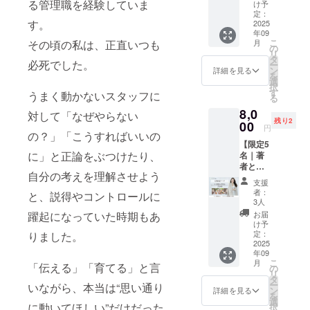
ターン
か？
る管理職を経験していま
か など
け予
種を超えた
は、9月
「これ
定：
に対
す。
4日の出
2025
現場の改革
読んで
し、海
年09
版記念
み
藤との
をリードし
こ
月
その頃の私は、正直いつも
パー
て！」
の
対話を
リ
ている。
ティ会
と渡し
タ
通じて
必死でした。
ー
場を彩
やすい
ン
リアル
詳細を見る
を
る「装
シェア
選
な価値
択
花（フ
セット
す
観や本
うまく動かないスタッフに
る
ラワー
です。
音を知
8,0
アレン
※いずれ
対して「なぜやらない
ること
残り2
ジメン
00
もサイ
ができ
円
ト）」
の？」「こうすればいいの
ン入
る機会
【限定5
のご協
り、お
です。
に」と正論をぶつけたり、
名｜著
賛枠で
礼のお
当企画
者と少
す。華
手紙と
は、短
自分の考えを理解させよう
人数ラ
やかな
オリジ
大志願
支援
ンチ会
場を一
ナルの
者数都
者：
と、説得やコントロールに
｜東
緒につ
しおり
3人
内
京】 出
くって
付き！
No.1、
お届
躍起になっていた時期もあ
版を記
くださ
■リター
け予
昨年度
念し
る方を
定：
りました。
ン詳細
の就職
て、海
2025
募集し
・内
率100%
年09
藤おす
ていま
容：直
を誇
こ
月
すめの
「伝える」「育てる」と言
す。 お
の
筆サイ
る、戸
リ
お店で
花には
タ
ン入り
板女子
ー
いながら、本当は“思い通り
少人数
「門
ン
書籍を3
詳細を見る
短期大
を
ランチ
出」や
選
冊＋お
学様に
に動いてほしい”だけだった
択
会を開