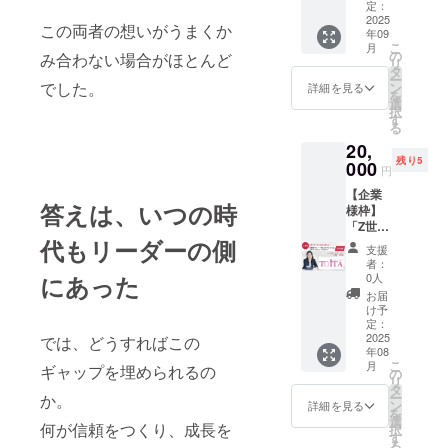
一緒に♪
旨をご
バーに
定：
と聴
まで、
焼肉
クラ
2025
記載く
配布し
く。』
幅広く
この両者の想いがうまくか
店） ・
年09
ファン
ださ
たい」
で知ら
対応可
定員：
こ
月
応援者
い。
など、
の
れる
み合わない場合がほとんど
能。 も
限定6〜
リ
限定で
実践の
タ
エール
ちろ
8名を想
ー
開店す
場で役
でした。
ン
株式会
詳細を見る
ん、
定
を
る、そ
立てて
選
社代表
テーマ
択
の名も
いただ
す
取締
は自由
る
「ス
けま
役・櫻
に設定
20,
ナック
す。 ※
井将さ
OK！ 実
残り5
みや
000
いずれ
ん。 櫻
は私自
円
こ」。
もサイ
井さん
身も、
【企業
赤坂の
ン入
は、
販売員
答えは、いつの時
様枠】
隠れ家
り、お
「上司
からス
「Z世代
的なス
礼のお
と部下
タート
のリア
代もリーダーの側
ナック
手紙と
の信頼
し、試
支援
ルな声
を貸し
オリジ
関係づ
者：
行錯誤
に触れ
切り、
ナルの
0人
にあった
くり」
を重ね
る！海
特別な
しおり
を軸
お届
て独立
藤美也
夜を10
付き！
け予
に、数
→法人
子×現役
名限定
定：
■リター
多くの
化。 現
女子大
2025
でご一
では、どうすればこの
ン詳細
企業で
在はtoC
年08
生 パネ
緒しま
・内
1on1文
向けの
こ
月
ギャップを埋められるの
ルディ
す！ 当
の
容：直
化を根
講座を
リ
スカッ
日は、
タ
筆サイ
づかせ
立ち上
ー
か。
ション
ちょっ
ン
ン入り
詳細を見る
てきた
げ、書
を
付セミ
とした
選
書籍を
プロ
籍を出
何が信頼をつくり、成長を
択
ナー参
おつま
す
10冊＋
フェッ
版する
る