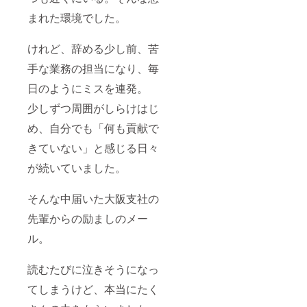
形式ま
ト資料
まれた環境でした。
たは高
にも企
解像度
業紹介
PNG）
掲載
けれど、辞める少し前、苦
・企業
（同内
紹介文
容） ・
手な業務の担当になり、毎
（100文
サイン
字以
入り書
日のようにミスを連発。
内） ・
籍20冊
少しずつ周囲がしらけはじ
書籍送
を一括
付先ご
送付
め、自分でも「何も貢献で
住所
（社内
（国内
研修・
きていない」と感じる日々
一括納
贈答用
品） ●
として
が続いていました。
掲載期
ご活用
間・方
くださ
法につ
い） ・
そんな中届いた大阪支社の
いて ・
出版記
特設
念パー
先輩からの励ましのメー
ページ
ティへ
ル。
への掲
のご招
載期
待【3名
間：事
様分】
読むたびに泣きそうになっ
業が続
●ご提出
く限り
いただ
てしまうけど、本当にたく
掲載さ
きたい
せてい
物 ・掲