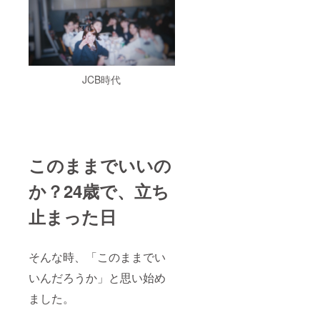
メール
業が続
でご案
く限り
内いた
掲載さ
します
せてい
●こんな
ただき
企業様
ます。
におす
・掲載
JCB時代
すめで
方法：
す ・人
ロゴ／
材育成
企業名
や教育
／紹介
に力を
文のい
入れて
ずれか
いる ・
（媒体
このままでいいの
書籍を
により
社内研
調整あ
か？24歳で、立ち
修・育
り） ※
成に活
支援
止まった日
用した
時、必
い ・採
ず備考
用活動
欄に掲
や企業
載希望
そんな時、「このままでい
ブラン
の企業
ディン
名をご
いんだろうか」と思い始め
グを強
記入く
化した
ださ
ました。
い
い。
ロゴ