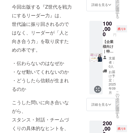
板女子
軽食つ
ー
みや気
い」
いただ
ロ
ン
ネジメ
詳細を見る
短期大
き ・サ
今回出版する『Z世代を戦力
を
づきを
「PRや
ける企
デュー
選
ント未
学様に
イン入
択
分かち
見せ方
業様向
スしま
す
経験の
にするリーダー力』は、
ご協力
り書籍1
る
合え
の戦略
けに、
す。 現
方か
いただ
冊（当
る、あ
を整理
100
協賛プ
役・元
世代論に振り回されるので
ら、現
き実現
日お渡
たたか
した
ラン
,00
ベテラ
場を率
いたし
残り3
し） ・
な時間
い」な
はなく、リーダーが「人と
「出版
ン販売
0
いる中
まし
みんな
円
になれ
どもも
応援
員、ス
間管理
た。 広
で記念
ば幸い
向き合う力」を取り戻すた
ちろん
パート
【企業
タイリ
職、少
い教室
写真付
です！
OK！ そ
ナー
様向け
スト、
人数
をお借
き ●開
めの本です。
●リター
んな想
枠」を
｜特別
美容好
チーム
りし
催概要
ン内容
いを
ご用意
協賛Bプ
きス
を持つ
て、実
・日
支援
・出版
持って
しまし
ラン】
タッフ
プレイ
際に当
者：
・伝わらないのはなぜか
時：
記念
いる方
た。 若
トップ
など、
ングマ
0人
大学で
2025年
パー
にとっ
手育成
パート
それぞ
・なぜ動いてくれないのか
ネー
学んで
お届
9月中～
ティ参
て、安
や人的
ナー枠
れの専
ジャー
け予
いる学
下旬
加権
心して
資本経
本プロ
・どうしたら信頼が生まれ
門性を
定：
まで、
生様と
19:00～
（東京
話せる
営に取
ジェク
2025
持つメ
幅広く
のコラ
21:30頃
開催予
るのか
時間に
年09
り組む
トの理
ンバー
対応可
ボレー
・場
こ
定） ・
月
なれば
企業と
念にご
が、あ
の
能。 も
ション
所：赤
リ
直筆サ
嬉しい
しての
賛同い
なた
タ
ちろ
になり
坂エリ
こうした問いに向き合いな
ー
イン入
です。
姿勢
ただけ
の“魅
ン
ん、
詳細を見る
ます。
アのス
を
り書籍
●セッ
を、書
る企業
力”を一
選
テーマ
若手の
がら、
ナック
択
1冊 ・
ション
籍とイ
様向け
緒に引
す
は自由
育成・
（詳細
る
軽食・
概要 ・
ベント
に、特
き出し
に設定
スタンス・対話・チームづ
教育・
は参加
ドリン
実施方
200
を通じ
別協賛
ます。
OK！ 実
マネジ
者に個
クつき
法：
て発信
プラン
,00
くりの具体的なヒントを、
●リター
は私自
メント
残り5
別連
●開催概
Zoom（
いただ
「トッ
ン内容
身も、