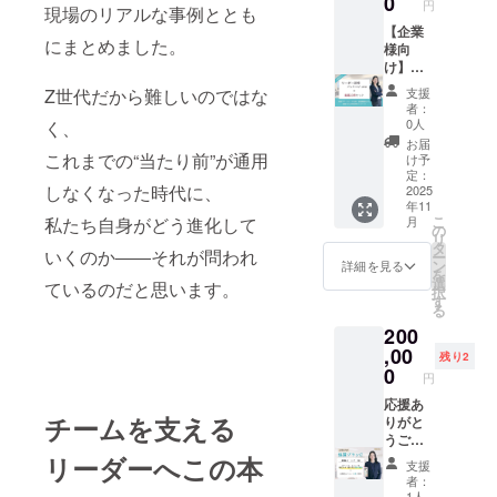
0
に関わ
絡） ・
円
要 ・日
オンラ
現場のリアルな事例ととも
けま
プパー
① オン
販売員
る全て
定員：
時：
イン）
す。 書
トナー
【企業
ライン
からス
の皆様
限定10
にまとめました。
2025年
・所要
籍は社
枠」を
様向
カウン
タート
にとっ
名 後
9月4日
時間：
内活用
ご用意
け】
セリン
し、試
ておす
日、支
（木）
60分／
や関係
しまし
リー
グ（60
行錯誤
すめの
援者の
支援
Z世代だから難しいのではな
19:00～
回 ・実
者への
た。出
ダー研
分／日
を重ね
リター
者：
皆さま
21:00
施期
贈呈目
版記念
修パッ
時は個
て独立
0人
く、
ンで
と日程
・会
間：
的でも
イベン
ケージ
別調
→法人
す。 是
お届
を調整
場：東
2025年
ご活用
トを通
（2時
整） お
これまでの“当たり前”が通用
化。 現
け予
非社員
し、開
京都内
9月〜
いただ
じて、
間）＋
悩み／
定：
在はtoC
様や、
催日を
（詳細
2025年
しなくなった時代に、
ける内
若手育
書籍20
2025
理想の
向けの
知人友
決定い
は決定
12月末
年11
容で
成に取
冊セッ
印象／
講座を
人様方
たしま
こ
次第ご
月
私たち自身がどう進化して
まで ●
す。 ●
り組む
ト 現場
職業・
の
立ち上
お誘い
す
リ
連絡い
お申し
リター
企業姿
マネー
ライフ
タ
げ、書
あわせ
いくのか――それが問われ
ー
たしま
込みに
ン内容
勢をPR
ジャー
スタイ
ン
籍を出
詳細を見る
の上、
を
す） ●
あたっ
・出版
してい
や店
ル／好
選
版する
ぜひご
ているのだと思います。
択
ご注意
て ・複
記念
ただけ
長・管
き嫌い
す
までに
参加く
る
事項！
数回希
パー
る機会
理職層
etc を丁
至りま
ださ
・定員
望の方
200
ティ会
です。
向けに
寧にヒ
した。
い！ ●
制のた
は、必
場に掲
社内外
実施で
,00
アリン
正解が
リター
残り2
め、
要回数
出予定
への広
きる特
グ 顔タ
0
ない中
ン内容
円
キャン
分ご購
の「協
報やブ
別研修
イプ・
でも
・イベ
セル不
入くだ
賛企業
ラン
パッ
応援あ
体型・
「自分
ント参
可とな
さい ・
チームを支える
ロゴ入
ディン
ケージ
りがと
配色バ
で選び
加券 5
ります
日程は
り・自
グ活動
をご提
うござ
ランス
取る
名分
・会場
別途ご
立型バ
の一環
供しま
いま
なども
リーダーへこの本
力」を
（リア
支援
は、開
連絡の
ナー」
とし
す。 Z
す。協
踏まえ
大切
ル開
者：
催1ヶ月
上、個
に掲載
て、ぜ
世代と
賛Cプラ
なが
に、
1人