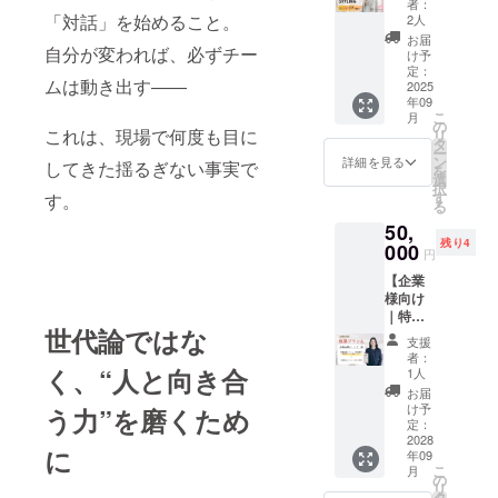
何を期
話、出
者：
加者の
いるの
ス】
の悩み
「対話」を始めること。
待して
2人
版秘話
みなさ
かを整
ファッ
をじっ
いるの
までな
お届
んと一
理した
ション
自分が変われば、必ずチー
くり話
か など
け予
んでも
緒に考
い」
＆美容
せる、1
定：
に対
あ
える時
「やっ
ムは動き出す――
まるご
2025
対1のオ
し、海
り。“裏
間をお
てみた
年09
とアッ
ンライ
藤との
側まで
届けし
こ
いこと
月
プデー
ンセッ
の
対話を
語れる
ます。
これは、現場で何度も目に
リ
がある
ト体験
ション
タ
通じて
仲間”と
また、
ー
けど、
「もっ
です。
ン
リアル
詳細を見る
して、
してきた揺るぎない事実で
同じ
を
言葉に
と自分
「こ
選
な価値
笑って
テーマ
択
できて
を好き
れ、う
す
観や本
す。
話せる
に関心
る
いな
になり
ちの
音を知
濃い時
を持つ
い」
50,
たい」
チーム
ること
間をお
方々と
「仕事
残り4
「今の
000
ならど
ができ
届けし
円
気軽に
のこと
自分に
う活か
る機会
ます。
交流で
だけ
【企業
似合う
せ
です。
●リター
きる場
じゃな
様向け
ものが
る？」
当企画
ン内容
として
くて、
｜特別
わから
「自分
は、短
・「ス
も、ぜ
これか
世代論ではな
協賛Aプ
ない」
のやり
大志願
ナック
支援
ひご活
らのこ
ラン】
そんな
方に置
者数都
者：
みや
用くだ
とを考
出版応
あなた
く、“人と向き合
きかえ
1人
内
こ」ご
さい。
えた
援パー
を、弊
て考え
No.1、
お届
招待券
肩書き
い」
トナー
社
たい」
け予
昨年度
う力”を磨くため
（赤坂
や立場
「法人
枠 本プ
WILLSO
定：
と感じ
の就職
／貸切
を超え
向けの
ロジェ
2028
RTの
た方に
率100%
開催）
に
て、今
仕事を
年09
クトの
チーム
おすす
を誇
・ドリ
こ
のリア
月
もっと
理念に
がまる
の
めで
る、戸
ンク＋
リ
ルな悩
広げた
ご賛同
ごとプ
タ
す。 マ