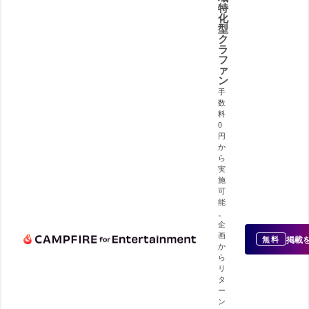
特
化
型
ク
ラ
フ
ァ
ン
手
数
料
0
円
か
ら
実
施
可
能
。
企
画
掲載
無料
か
ら
リ
タ
ー
ン