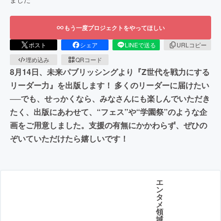
もう一度プロジェクトをやってほしい
ポスト
シェア
LINEで送る
URLコピー
埋め込み
QRコード
8月14日、未来パブリッシングより『Z世代を戦力にする
リーダー力』を出版します！ 多くのリーダーに届けたい
──でも、せっかくなら、みなさんにも楽しんでいただき
たく、出版にあわせて、“フェス”や“学園祭”のような企
画をご用意しました。支援の有無にかかわらず、ぜひの
ぞいていただけたら嬉しいです！
エ
ン
タ
メ
領
域