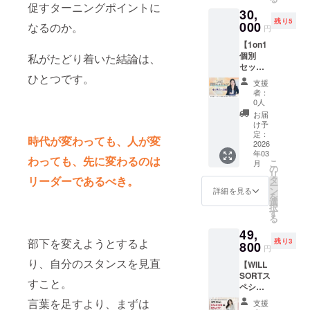
加券」
みと乾
お礼の
ショナ
促すターニングポイントに
までに
30,
海藤がZ
杯ドリ
お手紙
ルで
至りま
残り5
世代育
000
ンクを
なるのか。
＋オリ
す。 当
円
した。
成の専
用意し
ジナル
日は、
正解が
【1on1
門家と
なが
しおり
私・海
ない中
個別
して、
私がたどり着いた結論は、
ら、 み
・発送
藤との
でも
セッ
現役Z世
やこマ
予定：8
スペ
「自分
ひとつです。
ション
代であ
マ
月末頃
シャル
支援
で選び
3回セッ
る女子
（？）
・備
者：
トーク
取る
ト
大生と
がカウ
0人
考： 国
セッ
力」を
Zoom／
パネル
ンター
内発送
お届
ション
大切
60
セッ
の内側
け予
のみ対
を通じ
に、
分）】
ション
定：
から皆
応して
て、 ・
時代が変わっても、人が変
ずっと
― 現場
2026
を行い
さんを
おりま
対話か
走り続
年03
のこ
ます！
お迎え
す
わっても、
先に変わるのは
ら人を
けてき
こ
月
と、
・Z世代
の
しま
育てる
たから
リ
キャリ
が大人
タ
リーダーであるべき。
す。 も
とはど
こそ、
ー
アのこ
世代に
ン
ちろ
詳細を見る
ういう
リアル
を
と、人
対して
選
ん、販
ことか
な目線
択
生のこ
どのよ
す
売・マ
・これ
で、ど
る
とまで
うなこ
ネジメ
からの
んな相
49,
― リー
とを考
ント・Z
マネジ
談にも
部下を変えようとするよ
残り3
ダーと
800
えてい
世代の
円
メント
向き合
しての
るのか
話か
に求め
えま
り、自分のスタンスを見直
【WILL
迷い
・働く
ら、ふ
られる
す。
SORTス
や、育
ことや
だんは
すこと。
ものと
「今、
ペシャ
成・
会社に
語られ
は？
自分が
ルプロ
チーム
対して
ない裏
言葉を足すより、まずは
支援
を、参
どこに
デュー
づくり