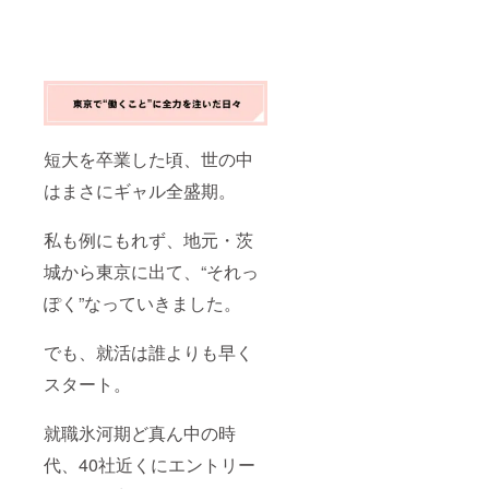
細は、
により
am／X
整（ク
ント・
側」も
別途
調整あ
各1回、
ラファ
販促活
前向き
メール
り） ※
ご希望
ン終了
動・
にした
でご案
支援
により
後3ヶ月
SNS投
い方 ●
内いた
時、必
タグ付
以内目
稿な
プロ
します
ず備考
け） ・
安）
ど、書
デュー
●こんな
欄に掲
CAMPF
籍に関
スする
企業様
載希望
IREペー
連する
のは、
におす
の企業
ジ内
発信時
こんな
短大を卒業した頃、世の中
すめで
名をご
「協賛
※8月
メン
す ・人
記入く
企業紹
27日開
はまさにギャル全盛期。
バーた
的資本
ださ
介セク
催の戸
ち ・現
経営・
い。
ショ
板短期
役アパ
私も例にもれず、地元・茨
育成文
ロゴ
ン」に
大学イ
レル販
化に共
データ
て掲載
ベント
売員
城から東京に出て、“それっ
感し、
等の詳
（ロ
には掲
（20年
応援し
細は、
ゴ＋企
出され
以上の
ぽく”なっていきました。
たい ・
別途
業名＋
ませ
接客経
書籍を
メール
紹介文
ん。あ
験） ・
社内で
でご案
100文字
らかじ
メイ
でも、就活は誰よりも早く
活用し
内いた
以内）
めご了
ク・コ
てみた
します
・配布
承くだ
スタート。
スメオ
い ・意
●こんな
予定の
さい。
タクの
味ある
企業様
イベン
・SNS
美容好
就職氷河期ど真ん中の時
かたち
におす
ト資料
にて企
きなメ
で関わ
すめで
にも企
業紹介
ンバー
代、40社近くにエントリー
りたい
す ・人
業紹介
投稿
・
材育成
掲載
（海藤
WILLSO