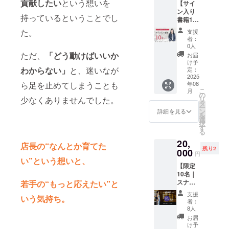
ん 参
貢献したい
という想いを
区芝2-
【サイ
ティイ
る？」
備考：
肉打ち
加をご
21-17）
ン入り
ベント
「自分
国内発
上げご
持っているということでし
希望の
・定
書籍10
を実施
のやり
送のみ
招待
方は別
員：30
冊セッ
しま
方に置
対応し
た。
（飲食
支援
途
名限定
ト＋お
す。 こ
きかえ
ており
者：
代込
【パー
●ご注意
礼のお
の日は
て考え
0人
ます
み） ・
ティ参
事項！
手紙＋
ただの
たい」
ただ、
「どう動けばいいか
お届
サイン
加権付
・運営
オリジ
出版記
と感じ
け予
入り書
きリ
は
ナルし
わからない」
と、迷いなが
念パー
定：
た方に
籍1冊つ
ター
WILLSO
おり】
2025
ティで
おすす
き（当
ン】を
年08
ら足を止めてしまうことも
RT株式
チーム
はあり
めで
日手渡
こ
ご購入
月
会社が
で学び
ませ
の
す。 マ
し） ●
リ
少なくありませんでした。
くださ
行って
たいあ
ん。 特
タ
ネジメ
開催概
ー
い。
おりま
なたへ
別ゲス
ン
ント未
詳細を見る
要 ・日
を
す。大
チー
トとし
選
経験の
程：8月
択
学への
ム・組
てお迎
す
方か
31日
る
お問い
織単位
えする
ら、現
（日）
20,
合わせ
での導
のは、
場を率
店長の“なんとか育てた
9：30～
残り2
はご遠
入にお
000
1on1支
いる中
円
12:00（
慮くだ
すすめ
援の第
い”という想いと、
間管理
12：00
【限定
さい。
の10冊
一人者
職、少
～焼肉
10名｜
・書籍
セッ
であ
人数
予定）
スナッ
若手の“もっと応えたい”と
郵送を
ト。
り、ベ
チーム
・場
クみや
ご希望
「新人
ストセ
を持つ
支援
所：東
いう気持ち。
こ ご招
の方
研修で
ラー著
プレイ
者：
京都内
待券】
は、備
使いた
書『ま
8人
ングマ
（発送
赤坂の
考欄に
い」
ず、
ネー
お届
会場＆
夜をご
てその
「メン
ちゃん
け予
ジャー
近隣の