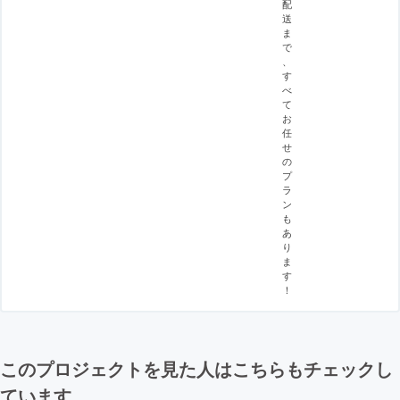
配
送
ま
で
、
す
べ
て
お
任
せ
の
プ
ラ
ン
も
あ
り
ま
す
！
このプロジェクトを見た人はこちらもチェックし
ています