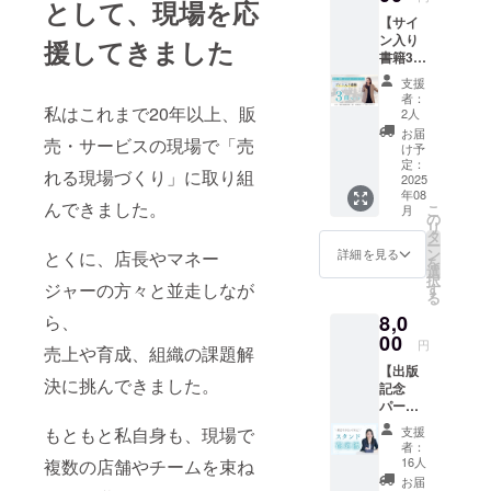
として、現場を応
成の専
末頃 ・
【サイ
門家と
備考：
ン入り
して、
援してきました
国内発
の3本を軸に
書籍3冊
現役Z世
送のみ
活動中。
セット
代であ
対応し
支援
＋お礼
る女子
ており
者：
のお手
私はこれまで20年以上、販
大生と
ます ・
2人
特に近年
紙＋オ
パネル
クリッ
お届
は、“言われ
売・サービスの現場で「売
リジナ
セッ
クポス
け予
ルしお
ション
定：
ト等で
たことをや
れる現場づくり」に取り組
り】 家
2025
を行い
の発送
る”から、“考
年08
族・仲
ます！
を予定
んできました。
こ
月
間と分
えて成果を
・Z世代
の
してい
リ
かち合
が大人
タ
ます。
出す”チーム
ー
いたい
世代に
ン
詳細を見る
とくに、店長やマネー
を
への転換を
あなた
対して
選
択
へ ご友
どのよ
支援する
ジャーの方々と並走しなが
す
る
人・ご
うなこ
「育成のイ
8,0
ら、
家族・
とを考
ンフラづく
職場の
00
えてい
円
売上や育成、組織の課題解
仲間と
るのか
り」に注
【出版
一緒
・働く
決に挑んできました。
力。アパレ
記念
に、若
ことや
パー
手育成
ル企業や
会社に
ティへ
のヒン
対して
支援
サービスエ
もともと私自身も、現場で
の装花
トを共
何を期
者：
リア運営会
協賛】
有しま
待して
16人
複数の店舗やチームを束ね
このリ
せん
いるの
社など、業
お届