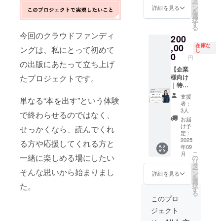
●ご注意
ー
※8月
催され
藤美也
しまし
サル1時
ファッ
ン
い」
詳細を見る
事項！
を
27日開
る出版
子によ
た。若
間つき
ション
選
「仕事
・運営
択
催の戸
記念
る2時間
手育
より深
テイス
す
のこと
は
る
板短期
パー
の講義
成・人
く、実
ト（素
だけ
WILLSO
今回のクラウドファンディ
200
大学イ
ティ
型セッ
的資本
践に落
材・シ
じゃな
RT株式
ベント
（都
ション
経営に
とし込
,00
ルエッ
在庫な
くて、
会社が
ングは、私にとって初めて
し
には掲
内）
（対面
取り組
むため
ト・ブ
0
これか
行って
円
出され
・書
or オン
む姿勢
の参加
ランド
の出版にあたって立ち上げ
らのこ
おりま
ませ
店イベ
ライン
を、出
型ワー
【企業
傾向な
とを考
す。大
ん。あ
ント・
選択
版を通
ク
様向け
たプロジェクトです。
ど）
えた
学への
らかじ
販促活
可） ・
じて社
ショッ
｜特別
メイク
い」
お問い
めご了
動・
書籍20
会に発
プ形
協賛Cプ
の方向
「法人
合わせ
支援
単なる“本を出す”という体験
承くだ
SNS投
冊（サ
信でき
式。
ラン】
性
向けの
はご遠
者：
さい。
稿な
イン入
る機会
リー
共創
（眉・
仕事を
3人
慮くだ
で終わらせるのではなく、
・
ど、書
り）を
です。
ダー層
パート
色・質
もっと
さい。
お届
CAMPF
籍に関
事前に
支援金
が自ら
ナー枠
感のイ
広げた
け予
・書籍
せっかくなら、読んでくれ
IREペー
連する
ご納品
は、出
の指導
本プロ
メー
定：
い」
郵送を
ジ内
発信時
・企業
版記念
スタイ
ジェク
2025
ジ）・
「PRや
る方や応援してくれる方と
ご希望
年09
「協賛
※8月
内の勉
イベン
ルや関
トの理
スキン
見せ方
の方
こ
月
企業紹
27日開
強会・
トや若
係構築
念にご
一緒に楽しめる場にしたい
ケアア
の
の戦略
は、備
リ
介セク
催の戸
若手育
手向け
を見直
賛同い
ドバイ
タ
を整理
考欄に
ー
そんな思いから始まりまし
ショ
板短期
成プロ
トーク
し、 Z
ただけ
ス を、
ン
した
詳細を見る
てその
を
ン」に
大学イ
ジェク
セッ
世代
る企業
図・写
選
い」な
旨をご
択
た。
て掲
ベント
トへの
ション
を“育て
様向け
真・
す
どもも
記載く
る
載
には掲
導入に
の運営
るチー
に、特
キー
ちろん
このプロ
ださ
（企業
出され
最適 ●
資金と
ム”をつ
別協賛
ワード
OK！ そ
い。
ジェクト
名、ロ
ませ
想定
して活
くるた
プラン
入りで
んな想
ゴ） ・
ん。あ
テーマ
用させ
めの研
「共創
わかり
いを