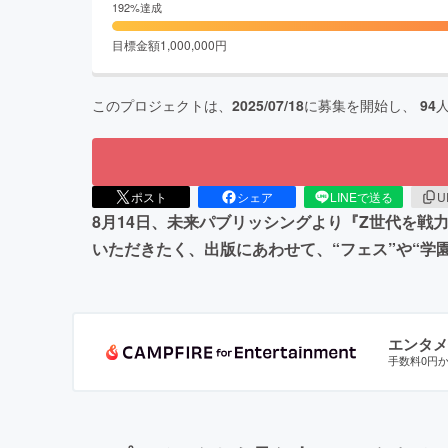
192
%達成
目標金額
1,000,000
円
このプロジェクトは、
2025/07/18
に募集を開始し、
94
ポスト
シェア
LINEで送る
U
8月14日、未来パブリッシングより『Z世代を戦
いただきたく、出版にあわせて、“フェス”や“
エンタメ
手数料0円