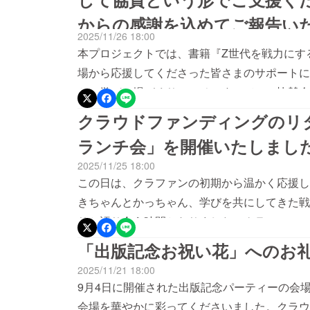
いう3つの軸でした。装いを“思考の整理”と
からの感謝を込めてご報告い
を、具体的なコーディネート提案として形にし
2025/11/26 18:00
い、スタイリング提案の動画として支援者の方
本プロジェクトでは、書籍『Z世代を戦力にす
た目を整えるものではなく、その人の魅力や想
場から応援してくださった皆さまのサポートに
スを通して、装いから自分らしさを引き出すこ
との学びの場づくり――そのすべてに、協賛企
支援くださった皆さま、そして共に企画・提案
す。ご支援を通して、多くの方に「人を育てる
クラウドファンディングのリターンと
げます。WILLSORTチーム一同、今後も“
た。クラウドファンディングを通じて、想いを
る”活動を続けてまいります。■ 書籍『Z世代
ランチ会」を開催いたしまし
会えたことは、海藤にとって何よりの財産です
らご覧いただけます。■海藤美也子のFacebo
2025/11/25 18:00
う言葉の意味を深く実感しました。世代や立場
この日は、クラファンの初期から温かく応援し
来をつくっていく。その輪が少しずつ広がって
きちゃんとかっちゃん、学びを共にしてきた戦
ご支援くださった企業の皆さま、そしてクラウ
りと語り合う時間となりました。クラファンの
たすべての方に、改めて心より御礼申し上げま
す！」という投稿をした直後、最初に手を差し
「出版記念お祝い花」へのお
力』の詳細は こちらからご覧いただけます。■海
援したよ！」というメッセージが届いた瞬間、
らご覧いただけます。
2025/11/21 18:00
と押してくれました。ランチ会では、コーチング
9月4日に開催された出版記念パーティーの会
や、出版までの道のりを振り返るトークなど、
会場を華やかに彩ってくださいました。クラウ