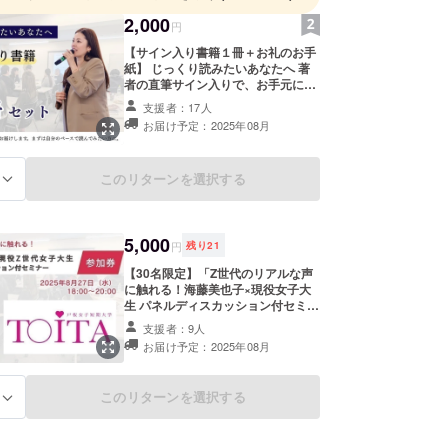
2,000
に活動中。
円
【サイン入り書籍１冊＋お礼のお手
紙】 じっくり読みたいあなたへ 著
、“言われたことをやる”から、“考えて成果を出
者の直筆サイン入りで、お手元に1
ムへの転換を支援する「育成のインフラづくり」に注
冊お届けします。まずは自分のペー
支援者：17人
レル企業やサービスエリア運営会社など、業種を超
スで読んでみたい方に。 ■リターン
お届け予定：2025年08月
詳細 ・内容：直筆サイン入り書籍を
の改革をリードしている。
1冊お届けします ・お礼のお手紙 ・
発送予定：8月末頃 ・備考： 国内発
このリターンを選択する
る
送のみ対応しております ・クリック
ポスト等での発送を予定していま
す。
5,000
円
残り
21
【30名限定】「Z世代のリアルな声
に触れる！海藤美也子×現役女子大
生 パネルディスカッション付セミ
ナー参加券」 海藤がZ世代育成の専
支援者：9人
門家として、現役Z世代である女子
お届け予定：2025年08月
大生とパネルセッションを行いま
す！ ・Z世代が大人世代に対してど
のようなことを考えているのか ・働
このリターンを選択する
る
くことや会社に対して何を期待して
いるのか などに対し、海藤との対話
を通じてリアルな価値観や本音を知