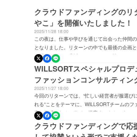
クラウドファンディングのリターンと
やこ」を開催いたしました！
2025/11/28 18:00
この夜は、仕事や学びを通じて出会った仲間の
となりました。リターンの中でも最後の企画と
り返りながら、応援してくださった皆さまとの
店内には終始笑い声が響き、会話の中から新し
WILLSORTスペシャルプロ
した。人が集い、語り合う時間には、人を元気
ファッションコンサルティン
クラウドファンディングを通して学んだのは、“
2025/11/27 18:00
すること”が自分自身の力にもなるということ
今回のリターンでは、“忙しい経営者が服選び
が、活動を支え続ける原動力になっています。
れる”ことをテーマに、WILLSORTチームの
ジェクトを応援してくださったすべての方に、
書の作成からオンライン提案までをトータルで
WILLSORTチームは、これからも、人と人
のライフスタイルやお仕事の在り方、大切にし
クラウドファンディングで応援
ります。■ 書籍『Z世代を戦力にするリーダ
導き出されたのは、「時間を奪わない」「型で
す。■海藤美也子のFacebookページは こ
して協賛という形でご支援くだ