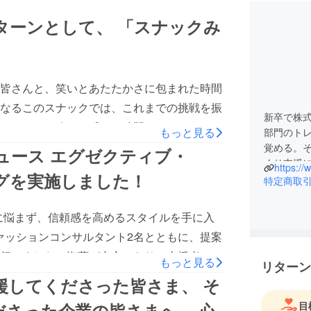
して、 「スナックみ
皆さんと、笑いとあたたかさに包まれた時間
なるこのスナックでは、これまでの挑戦を振
新卒で株
つながりを改めて感じる時間となりました。
もっと見る
部門のト
い出会いやアイデアが生まれる場面もありま
覚める。
デュース エグゼクティブ・
くり支援
にする力があることを改めて実感しました。
https://w
グを実施しました！
特定商取
応援されること”のありがたさ、そして“応援
2015年
。このプロジェクトで生まれた応援の循環
「現場か
に悩まず、信頼感を高めるスタイルを手に入
ご参加くださった皆さま、そしてこのプロ
の価値を
ファッションコンサルタント2名とともに、提案
心より感謝申し上げます。今後も
現在は、
行いました。海藤が中心となり、支援者の方
もっと見る
が本音でつながり合える場を大切に育ててまい
リターン
①店長力
ている価値観を丁寧にヒアリング。そこから
してくださった皆さま、 そ
ー力』の詳細は こちらからご覧いただけま
②VMDや
仕組み化する」「選ぶ負担を最小化する」と
③販売コ
ちらからご覧いただけます。
目
さった企業の皆さまへ、 心