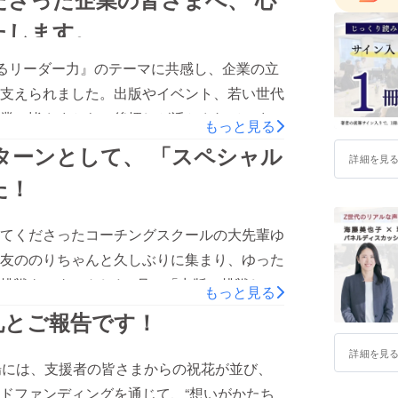
捉え、日常に無理なく取り入れられるスタイル
の3本を軸
たします。
ました。提案書完成後は、チームで撮影を行
へお届けしました。ファッションは、単に見
特に近年は
るリーダー力』のテーマに共感し、企業の立
いを表現する大切な手段。今回のプロデュー
す”チー
支えられました。出版やイベント、若い世代
との力を改めて感じる時間となりました。ご
力。アパ
業の皆さまからの後押しが活かされていま
えた現場
もっと見る
を担ったチームの仲間へ、心より感謝申し上
リーダーシップ」を届けることができまし
して、 「スペシャル
人と組織の魅力を引き出し、未来をデザインす
詳細を見
共有し合える“パートナー”のような存在と出
を戦力にするリーダー力』の詳細は こちらか
た！
。今回の挑戦を通して、改めて「共創」とい
okページは こちらからご覧いただけます。
を越えて、人が人を育て、支え合いながら未
てくださったコーチングスクールの大先輩ゆ
いることに、心からの感謝を感じています。
友ののりちゃんと久しぶりに集まり、ゆった
ドファンディングを通して応援してくださっ
挑戦をスタートした7月。「出版に挑戦しま
もっと見る
す。■ 書籍『Z世代を戦力にするリーダー
伸べてくださったのがこの方々でした。「支
礼とご報告です！
藤美也子のFacebookページは こちらか
不安や緊張の中にあった海藤の背中を、そっ
詳細を見
カードTOILABを使ったセッション体験
場には、支援者の皆さまからの祝花が並び、
笑顔と感謝に包まれたあたたかな時間が流れ
ドファンディングを通じて、“想いがかたち