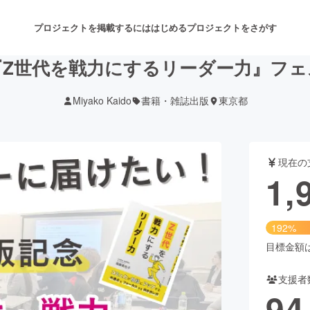
プロジェクトを掲載するには
はじめる
プロジェクトをさがす
『Z世代を戦力にするリーダー力』フェ
Miyako Kaido
書籍・雑誌出版
東京都
注目のリターン
注目の新着プロジェクト
募集終了が近いプロジェクト
も
現在の
音楽
舞台・パフォーマンス
1,
ゲーム・サービス開発
フード・飲食店
192%
書籍・雑誌出版
アニメ・漫画
目標金額は1
支援者
チャレンジ
ビューティー・ヘルスケ
94