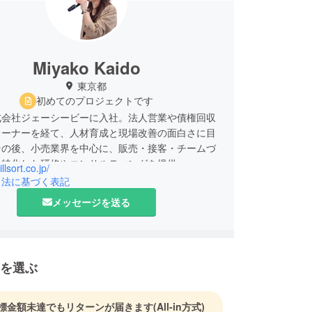
Miyako Kaido
東京都
初めてのプロジェクトです
式会社ジェーシービーに入社。法人営業や債権回収
レーナーを経て、人材育成と現場改善の面白さに目
その後、小売業界を中心に、販売・接客・チームづ
に特化した研修やコンサルティングを提供。
illsort.co.jp/
引法に基づく表記
に独立し、WILLSORT株式会社を設立。
メッセージを送る
ら、店舗経営の未来を変える」を掲げ、リアル店舗
最大化する仕組みづくりに取り組んでいる。
を選ぶ
を育てる人材育成プログラム
販売力強化の現場実行支援
ンサルタントの養成講座
標金額未達でもリターンが届きます
(All-in方式)