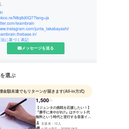
開。
in
家賃24,000円のどん底ミュージシャンから、パチプ
linkco.re/N8q8d0Q7?lang=ja
基盤を構築！
witter.com/teambrain
/www.instagram.com/junta_takabayashi/
12月末に立ち上げたオンラインサロン『ポイ活塾トレ
teambrain.thebase.in/
わずか2年で入塾者1,000名を突破。
引法に基づく表記
メッセージを送る
て自由気ままに生きる現代の傾奇者。
を選ぶ
標金額未達でもリターンが届きます
(All-in方式)
1,500
円
【ジュンタの挑戦を応援したい！】
『勝手に来やがれ!!』はチケット代
無料という時代と逆行する音楽イベ
ントとなります。 このイベントを発
支援者：12人
展させて行くことにより、ゆくゆく
お届け予定：2025年08月