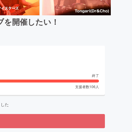
イブを開催したい！
終了
支援者数
106
人
ました