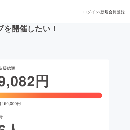
ログイン
/
新規会員登録
イブを開催したい！
うすぐ公開されます
支援総額
プロダクト
9,082
円
ファッション
スポーツ
50,000円
数
ア
ソーシャルグッド
6
人