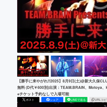
まちづくり・地域活性化
【勝手に来やがれ!!2025】8月9日(土)@新大久保CLUB
無料 (D代￥600別)出演：TEAM.BRAIN、Moto
※チケット予約なしで入場可能
ポスト
シェア
LINEで送る
URLコ