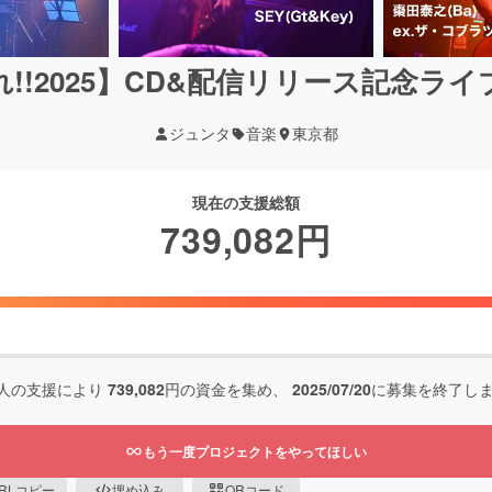
!!2025】CD&配信リリース記念ラ
ジュンタ
音楽
東京都
現在の支援総額
739,082
円
人の支援により
739,082
円の資金を集め、
2025/07/20
に募集を終了し
もう一度プロジェクトをやってほしい
RLコピー
埋め込み
QRコード