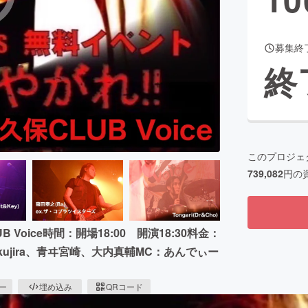
募集終
CAMPFIRE for Social Good
CAMPFIRE Creation
終
CAMPFIREふるさと納税
machi-ya
コミュニティ
このプロジェ
739,082
円の
 Voice時間：開場18:00 開演18:30料金：
ya、kujira、青ヰ宮崎、大内真輔MC：あんでぃー
ピー
埋め込み
QRコード