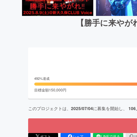
【勝手に来やがれ
492
%達成
目標金額
150,000
円
このプロジェクトは、
2025/07/04
に募集を開始し、
106
ポスト
シェア
LINEで送る
U