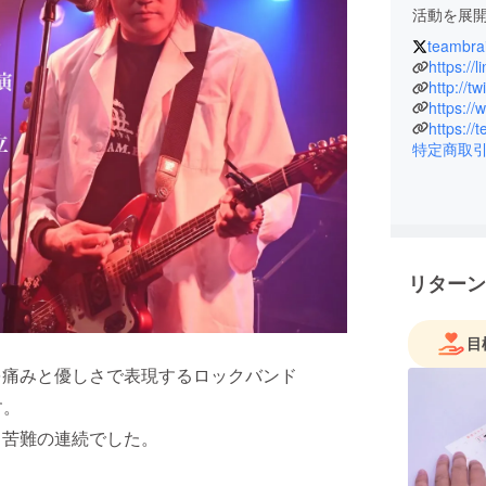
活動を展
teambra
35歳まで
https://
ロで財務
http://t
https:/
2023年
https://
ジャー』は
特定商取
己を貫い
リターン
目
を痛みと優しさで表現するロックバンド
す。
く苦難の連続でした。