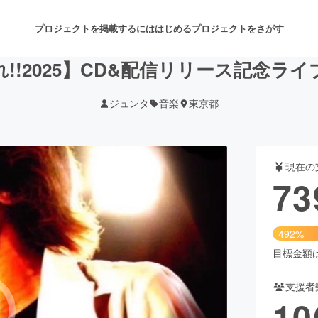
プロジェクトを掲載するには
はじめる
プロジェクトをさがす
!!2025】CD&配信リリース記念ラ
ジュンタ
音楽
東京都
注目のリターン
注目の新着プロジェクト
募集終了が近いプロジェクト
も
現在の
音楽
舞台・パフォーマンス
73
ゲーム・サービス開発
フード・飲食店
492%
書籍・雑誌出版
アニメ・漫画
目標金額は1
支援者
チャレンジ
ビューティー・ヘルスケ
10