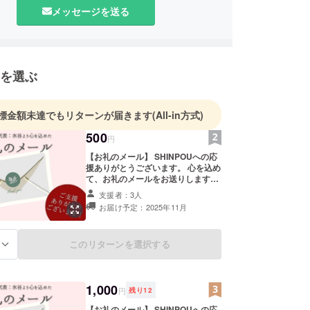
から伝わる歴史ある伊吹のよもぎで、女性特有の不
メッセージを送る
全国の女性に安心安全な商品を届けることを使命と
す。
らしに伊吹の薬草を感じてください。
を選ぶ
歴
 美容業界へ転身
標金額未達でもリターンが届きます
(All-in方式)
 滋賀県長浜市にてエステサロンオープン
500
講師習得
円
 美容整骨学院 認定講師習得
【お礼のメール】 SHINPOUへの応
援ありがとうございます。 心を込め
 美容整骨学院 フェムケア矯正師習得
て、お礼のメールをお送りします。
フェムケア矯正認定講師習得
他のリターンと合わせて、何度でも
支援者：3人
ンナーアンバサダー就任
ぜひ応援していただけると幸いで
お届け予定：2025年11月
す！ ※このリターンは【お礼のメー
 美容整骨学院 大阪梅田本校講師
ル1000円・5000円】のリターンと
ルモン講座開設 専任講師
同じ内容になります。 ※Gmailを設
このリターンを選択する
る
定されますと迷惑メールフォルダに
SHINPOU設立
入ってしまう可能性がありますので
 大阪市にてエステサロン移転（活動拠点を関西全域
ご留意ください。
1,000
円
残り
12
【お礼のメール】 SHINPOUへの応