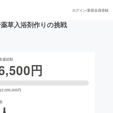
ログイン
/
新規会員登録
で薬草入浴剤作りの挑戦
うすぐ公開されます
支援総額
プロダクト
6,500
円
ファッション
スポーツ
,000,000円
数
ア
ソーシャルグッド
人