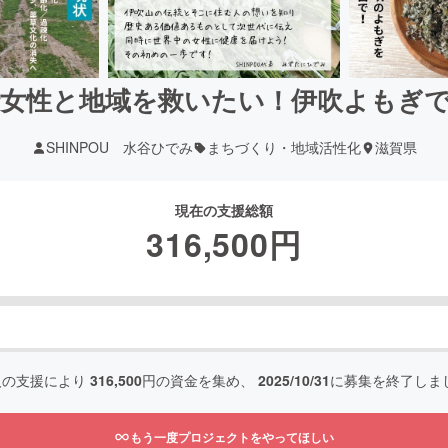
女性と地域を救いたい！伊吹よもぎ
SHINPOU 水谷ひでみ
まちづくり・地域活性化
滋賀県
現在の支援総額
316,500
円
人の支援により
316,500
円の資金を集め、
2025/10/31
に募集を終了しま
もう一度プロジェクトをやってほしい