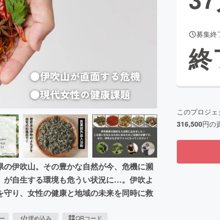
募集終
CAMPFIRE for Social Good
CAMPFIRE Creation
終
CAMPFIREふるさと納税
machi-ya
コミュニティ
このプロジェ
316,500
円の
県の伊吹山。その豊かな自然が今、危機に瀕
」が自生する環境も危うい状況に…。伊吹よ
を守り、女性の健康と地域の未来を同時に救
ピー
埋め込み
QRコード