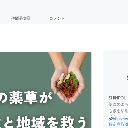
仲間募集
コメント
1
SHINPO
伊吹のよ
もぎを活
です。
特定商取