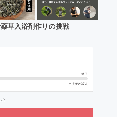
で薬草入浴剤作りの挑戦
終了
支援者数
37
人
した