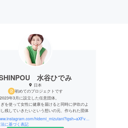
SHINPOU 水谷ひでみ
日本
初めてのプロジェクトです
U 2023年3月に設立した任意団体。
もぎを使って女性に健康を届けると同時に伊吹のよ
用し残していきたいという想いの元、作られた団体
https://www.instagram.com/hidemi_mizutani?igsh=aXFvNTE0dHI1M2x0&utm_source=qr
引法に基づく表記