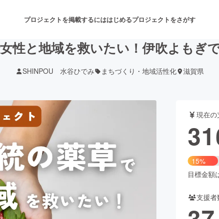
プロジェクトを掲載するには
はじめる
プロジェクトをさがす
女性と地域を救いたい！伊吹よもぎ
SHINPOU 水谷ひでみ
まちづくり・地域活性化
滋賀県
注目のリターン
注目の新着プロジェクト
募集終了が近いプロジェクト
も
現在の
音楽
舞台・パフォーマンス
31
ゲーム・サービス開発
フード・飲食店
15%
書籍・雑誌出版
アニメ・漫画
目標金額は2
支援者
チャレンジ
ビューティー・ヘルスケ
37