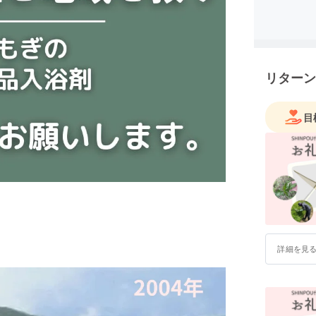
平安時代
調に悩む
していま
日々の暮
リターン
代表：経
2019年
目
2020年
コルギ
2021年
2022年
同年 
膣プラ
2023年
女性ホ
詳細を見
任意団体
2024年
へ）