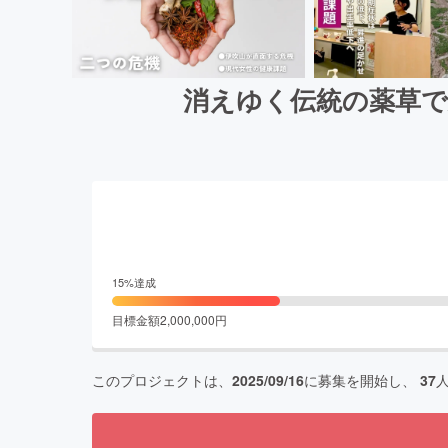
消えゆく伝統の薬草で
15
%達成
目標金額
2,000,000
円
このプロジェクトは、
2025/09/16
に募集を開始し、
37